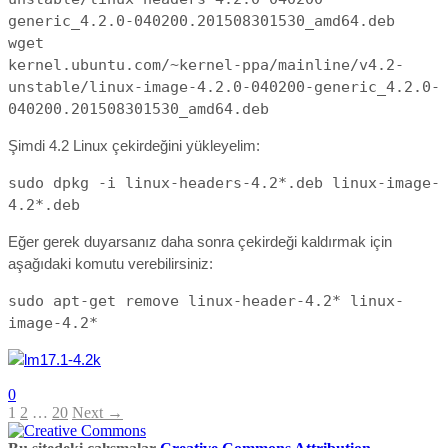
generic_4.2.0-040200.201508301530_amd64.deb
wget
kernel.ubuntu.com/~kernel-ppa/mainline/v4.2-
unstable/linux-image-4.2.0-040200-generic_4.2.0-
040200.201508301530_amd64.deb
Şimdi 4.2 Linux çekirdeğini yükleyelim:
sudo dpkg -i linux-headers-4.2*.deb linux-image-
4.2*.deb
Eğer gerek duyarsanız daha sonra çekirdeği kaldırmak için
aşağıdaki komutu verebilirsiniz:
sudo apt-get remove linux-header-4.2* linux-
image-4.2*
0
1
2
…
20
Next →