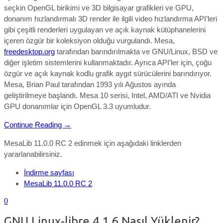
seçkin OpenGL birikimi ve 3D bilgisayar grafikleri ve GPU,
donanım hızlandırmalı 3D render ile ilgili video hızlandırma API’leri
gibi çeşitli renderleri uygulayan ve açık kaynak kütüphanelerini
içeren özgür bir koleksiyon olduğu vurgulandı. Mesa,
freedesktop.org
tarafından barındırılmakta ve GNU/Linux, BSD ve
diğer işletim sistemlerini kullanmaktadır. Ayrıca API’ler için, çoğu
özgür ve açık kaynak kodlu grafik aygıt sürücülerini barındırıyor.
Mesa, Brian Paul tarafından 1993 yılı Ağustos ayında
geliştirilmeye başlandı. Mesa 10 serisi, Intel, AMD/ATI ve Nvidia
GPU donanımlar için OpenGL 3.3 uyumludur.
Continue Reading →
MesaLib 11.0.0 RC 2 edinmek için aşağıdaki linklerden
yararlanabilirsiniz.
İndirme sayfası
MesaLib 11.0.0 RC 2
0
GNU Linux-libre 4.1.6 Nasıl Yüklenir?