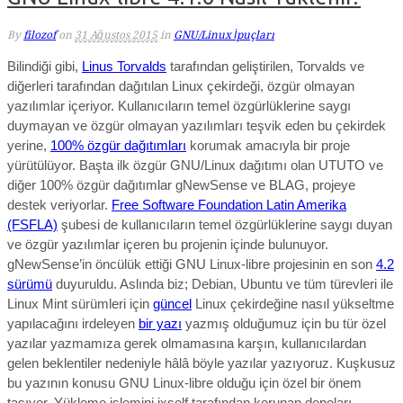
By
filozof
on
31 Ağustos 2015
in
GNU/Linux İpuçları
Bilindiği gibi,
Linus Torvalds
tarafından geliştirilen, Torvalds ve
diğerleri tarafından dağıtılan Linux çekirdeği, özgür olmayan
yazılımlar içeriyor. Kullanıcıların temel özgürlüklerine saygı
duymayan ve özgür olmayan yazılımları teşvik eden bu çekirdek
yerine,
100% özgür dağıtımları
korumak amacıyla bir proje
yürütülüyor. Başta ilk özgür GNU/Linux dağıtımı olan UTUTO ve
diğer 100% özgür dağıtımlar gNewSense ve BLAG, projeye
destek veriyorlar.
Free Software Foundation Latin Amerika
(FSFLA)
şubesi de kullanıcıların temel özgürlüklerine saygı duyan
ve özgür yazılımlar içeren bu projenin içinde bulunuyor.
gNewSense’in öncülük ettiği GNU Linux-libre projesinin en son
4.2
sürümü
duyuruldu. Aslında biz; Debian, Ubuntu ve tüm türevleri ile
Linux Mint sürümleri için
güncel
Linux çekirdeğine nasıl yükseltme
yapılacağını irdeleyen
bir yazı
yazmış olduğumuz için bu tür özel
yazılar yazmamıza gerek olmamasına karşın, kullanıcılardan
gelen beklentiler nedeniyle hâlâ böyle yazılar yazıyoruz. Kuşkusuz
bu yazının konusu GNU Linux-libre olduğu için özel bir önem
taşıyor. Yükleme işlemini jxself tarafından korunan depoları