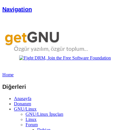
Navigation
Home
Diğerleri
Anasayfa
Donanım
GNU/Linux
GNU/Linux İpuçları
Linux
Forum
Debian