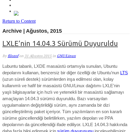
Return to Content
Archive | Ağustos, 2015
LXLE’nin 14.04.3 Sürümü Duyuruldu
By
filozof
on
31 Ağustos 2015
in
GNU/Linux
Lubuntu tabanlı, LXDE masaüstü ortamıyla sunulan, Ubuntu
depolarını kullanan, benzersiz bir diğer özelliği de Ubuntu’nun
LTS
(uzun süreli destek) sürümlerden inşa edilmesi olan, kolay
kullanımlı ve hafif bir masaüstü GNU/Linux dağıtımı LXLE’nin
yaşlı bilgisayarlar için hızlı ve yetenekli bir masaüstü sağlamayı
amaçlayan 14.04.3 sürümü duyuruldu. Bazı varsayılan
uygulamaların değiştirildiği sürüm, aynı zamanda bir dizi
güncelleştirilmiş paket içeriyor. Tüm yazılımların en son kararlı
sürüme güncellendiği belirtilirken, yazılım depoları ve PPA
depolarının da güncellendiği ifade ediliyor. LXLE 14.04.3 hakkında
daha fazla bilgi edinmek için
sürüm duyurusunu
inceleyebilirsiniz.