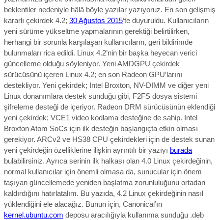
beklentiler nedeniyle hâlâ böyle yazılar yazıyoruz. En son gelişmiş
kararlı çekirdek 4.2;
30 Ağustos 2015
‘te duyuruldu. Kullanıcıların
yeni sürüme yükseltme yapmalarının gerektiği belirtilirken,
herhangi bir sorunla karşılaşan kullanıcıların, geri bildirimde
bulunmaları rica edildi. Linux 4.2’nin bir başka heyecan verici
güncelleme olduğu söyleniyor. Yeni AMDGPU çekirdek
sürücüsünü içeren Linux 4.2; en son Radeon GPU’larını
destekliyor. Yeni çekirdek; Intel Broxton, NV-DIMM ve diğer yeni
Linux donanımlara destek sunduğu gibi, F2FS dosya sistemi
şifreleme desteği de içeriyor. Radeon DRM sürücüsünün eklendiği
yeni çekirdek; VCE1 video kodlama desteğine de sahip. Intel
Broxton Atom SoCs için ilk desteğin başlangıçta etkin olması
gerekiyor. ARCv2 ve HS38 CPU çekirdekleri için de destek sunan
yeni çekirdeğin özelliklerine ilişkin ayrıntılı bir yazıyı
burada
bulabilirsiniz. Ayrıca serinin ilk halkası olan 4.0 Linux çekirdeğinin,
normal kullanıcılar için önemli olmasa da, sunucular için önem
taşıyan güncellemede yeniden başlatma zorunluluğunu ortadan
kaldırdığını hatırlatalım. Bu yazıda, 4.2 Linux çekirdeğinin nasıl
yüklendiğini ele alacağız. Bunun için, Canonical’ın
kernel.ubuntu.com
deposu aracılığıyla kullanıma sunduğu .deb