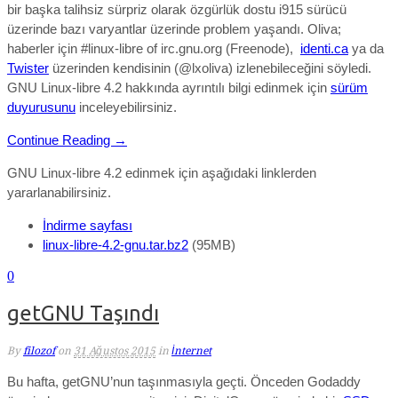
bir başka talihsiz sürpriz olarak özgürlük dostu i915 sürücü
üzerinde bazı varyantlar üzerinde problem yaşandı. Oliva;
haberler için #linux-libre of irc.gnu.org (Freenode),
identi.ca
ya da
Twister
üzerinden kendisinin (@lxoliva) izlenebileceğini söyledi.
GNU Linux-libre 4.2 hakkında ayrıntılı bilgi edinmek için
sürüm
duyurusunu
inceleyebilirsiniz.
Continue Reading →
GNU Linux-libre 4.2 edinmek için aşağıdaki linklerden
yararlanabilirsiniz.
İndirme sayfası
linux-libre-4.2-gnu.tar.bz2
(95MB)
0
getGNU Taşındı
By
filozof
on
31 Ağustos 2015
in
İnternet
Bu hafta, getGNU’nun taşınmasıyla geçti. Önceden Godaddy