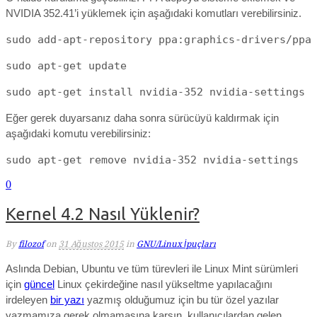
NVIDIA 352.41’i yüklemek için aşağıdaki komutları verebilirsiniz.
sudo add-apt-repository ppa:graphics-drivers/ppa
sudo apt-get update
sudo apt-get install nvidia-352 nvidia-settings
Eğer gerek duyarsanız daha sonra sürücüyü kaldırmak için
aşağıdaki komutu verebilirsiniz:
sudo apt-get remove nvidia-352 nvidia-settings
0
Kernel 4.2 Nasıl Yüklenir?
By
filozof
on
31 Ağustos 2015
in
GNU/Linux İpuçları
Aslında Debian, Ubuntu ve tüm türevleri ile Linux Mint sürümleri
için
güncel
Linux çekirdeğine nasıl yükseltme yapılacağını
irdeleyen
bir yazı
yazmış olduğumuz için bu tür özel yazılar
yazmamıza gerek olmamasına karşın, kullanıcılardan gelen