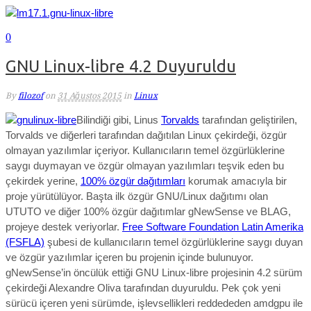
0
GNU Linux-libre 4.2 Duyuruldu
By
filozof
on
31 Ağustos 2015
in
Linux
Bilindiği gibi, Linus
Torvalds
tarafından geliştirilen,
Torvalds ve diğerleri tarafından dağıtılan Linux çekirdeği, özgür
olmayan yazılımlar içeriyor. Kullanıcıların temel özgürlüklerine
saygı duymayan ve özgür olmayan yazılımları teşvik eden bu
çekirdek yerine,
100% özgür dağıtımları
korumak amacıyla bir
proje yürütülüyor. Başta ilk özgür GNU/Linux dağıtımı olan
UTUTO ve diğer 100% özgür dağıtımlar gNewSense ve BLAG,
projeye destek veriyorlar.
Free Software Foundation Latin Amerika
(FSFLA)
şubesi de kullanıcıların temel özgürlüklerine saygı duyan
ve özgür yazılımlar içeren bu projenin içinde bulunuyor.
gNewSense’in öncülük ettiği GNU Linux-libre projesinin 4.2 sürüm
çekirdeği Alexandre Oliva tarafından duyuruldu. Pek çok yeni
sürücü içeren yeni sürümde, işlevsellikleri reddededen amdgpu ile