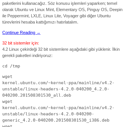
paketlerini kullanacağız. Söz konusu işlemleri yaparken; temel
olarak Ubuntu ve Linux Mint, Elementary OS, Pinguy OS, Deepin
ile Peppermint, LXLE, Linux Lite, Voyager gibi diğer Ubuntu
türevlerini hesaba kattığımızı hatırlatalım.
Continue Reading →
32 bit sistemler için:
4.2 Linux çekirdeği 32 bit sistemlere aşağıdaki gibi yüklenir. İlkin
gerekli paketleri indiriyoruz:
cd /tmp
wget
kernel.ubuntu.com/~kernel-ppa/mainline/v4.2-
unstable/linux-headers-4.2.0-040200_4.2.0-
040200.201508301530_all.deb
wget
kernel.ubuntu.com/~kernel-ppa/mainline/v4.2-
unstable/linux-headers-4.2.0-040200-
generic_4.2.0-040200.201508301530_i386.deb
wget