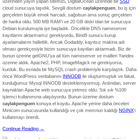
üzerinden yayın yapan sitemizi, DigitalOcean üzerinde bir
SSD
cloud sunucuya taşıdık. Sevgili dostum
caylakpenguen
, bu iş için
gerçekten büyük emek harcadı, sağolsun ama sonuç gerçekten
de harika oldu. 500 MB RAM’i ve 20 GB diski olan bir sunucuya
Debian kurulumuyla işe başladık. Öncelikle DNS nameserver
kayıtlarını aktarmamız gerekiyordu, Bind9 sunucu kurup
ayarlamalarını hallettik. Ancak Godaddy, kayıtsız makina adı
olması gerekçesiyle bizim sunucuya kayıtları aktarmadı. Biz de
bunun üzerine getGNU’ya ait tüm nameserver ve mailleri Yandex
üzerine aldık. Apache2, PHP, ImageMagick ne gerekiyorsa,
kurduk. Bu esnada bir MySQL crash problemiyle karşılaştık. Daha
önce WordPress veritabanını
INNODB
ile oluşturmuştuk ve fakat,
kurduğumuz Mysql INNODB desteklemiyormuş. Ardından, server
kaynakları Apache web sunucuya yetmez oldu. Sık sık %100
işlemci kullanımına ulaşılıyordu. Bunun üzerine dostum
caylakpenguen
konuya el koydu. Apache yerine daha önceleri
Minicom sunucusunda kullandığı ve çok memnun kaldığı
NGINX
‘i
kullanmayı önerdi.
Continue Reading →