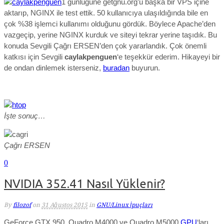
1 günlüğüne getgnu.org’u başka bir VPS içine
aktarıp, NGINX ile test ettik. 50 kullanıcıya ulaşıldığında bile en
çok %38 işlemci kullanımı olduğunu gördük. Böylece Apache’den
vazgeçip, yerine NGINX kurduk ve siteyi tekrar yerine taşıdık. Bu
konuda Sevgili Çağrı ERSEN’den çok yararlandık. Çok önemli
katkısı için Sevgili
caylakpenguen
‘e teşekkür ederim. Hikayeyi bir
de ondan dinlemek isterseniz,
buradan
buyurun.
İşte sonuç…
Çağrı ERSEN
0
NVIDIA 352.41 Nasıl Yüklenir?
By
filozof
on
31 Ağustos 2015
in
GNU/Linux İpuçları
GeForce GTX 950, Quadro M4000 ve Quadro M5000
GPU
‘ları