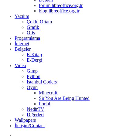
forum.libreoffice.org.tr
blog.libreoffice.org.tr
Yazılım
Çoklu Ortam
Grafik
Ofis
Programlama
İnternet
Belgeler
E-Kitap
E-Dergi
Video
Gimp
Python
Istanbul Coders
Oyun
Minecraft
Sir You Are Being Hunted
Portal
NedirTV
Diğerleri
Wallpapers
İletişim/Contact