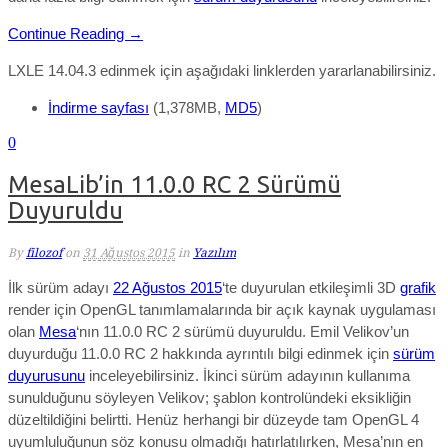
Continue Reading →
LXLE 14.04.3 edinmek için aşağıdaki linklerden yararlanabilirsiniz.
İndirme sayfası
(1,378MB,
MD5
)
0
MesaLib’in 11.0.0 RC 2 Sürümü
Duyuruldu
By
filozof
on
31 Ağustos 2015
in
Yazılım
İlk sürüm adayı
22 Ağustos 2015
‘te duyurulan etkileşimli 3D
grafik
render için OpenGL tanımlamalarında bir açık kaynak uygulaması
olan
Mesa
‘nın 11.0.0 RC 2 sürümü duyuruldu. Emil Velikov’un
duyurduğu 11.0.0 RC 2 hakkında ayrıntılı bilgi edinmek için
sürüm
duyurusunu
inceleyebilirsiniz. İkinci sürüm adayının kullanıma
sunulduğunu söyleyen Velikov; şablon kontrolündeki eksikliğin
düzeltildiğini belirtti. Henüz herhangi bir düzeyde tam OpenGL 4
uyumluluğunun söz konusu olmadığı hatırlatılırken, Mesa’nın en