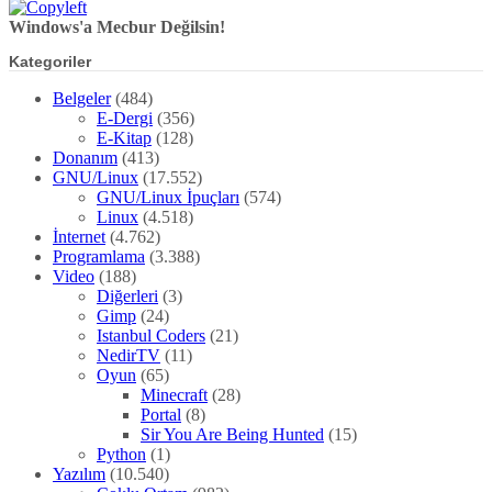
Windows'a Mecbur Değilsin!
Kategoriler
Belgeler
(484)
E-Dergi
(356)
E-Kitap
(128)
Donanım
(413)
GNU/Linux
(17.552)
GNU/Linux İpuçları
(574)
Linux
(4.518)
İnternet
(4.762)
Programlama
(3.388)
Video
(188)
Diğerleri
(3)
Gimp
(24)
Istanbul Coders
(21)
NedirTV
(11)
Oyun
(65)
Minecraft
(28)
Portal
(8)
Sir You Are Being Hunted
(15)
Python
(1)
Yazılım
(10.540)