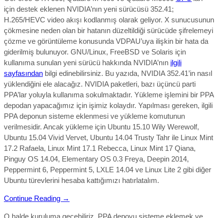
için destek eklenen NVIDIA’nın yeni sürücüsü 352.41;
H.265/HEVC video akışı kodlanmış olarak geliyor. X sunucusunun
çökmesine neden olan bir hatanın düzeltildiği sürücüde şifrelemeyi
çözme ve görüntüleme konusunda VDPAU’uya ilişkin bir hata da
giderilmiş bulunuyor. GNU/Linux, FreeBSD ve Solaris için
kullanıma sunulan yeni sürücü hakkında NVIDIA’nın
ilgili
sayfasından
bilgi edinebilirsiniz. Bu yazıda, NVIDIA 352.41’in nasıl
yüklendiğini ele alacağız. NVIDIA paketleri, bazı üçüncü parti
PPA’lar yoluyla kullanıma sokulmaktadır. Yükleme işlemini bir PPA
depodan yapacağımız için işimiz kolaydır. Yapılması gereken, ilgili
PPA deponun sisteme eklenmesi ve yükleme komutunun
verilmesidir. Ancak yükleme için Ubuntu 15.10 Wily Werewolf,
Ubuntu 15.04 Vivid Vervet, Ubuntu 14.04 Trusty Tahr ile Linux Mint
17.2 Rafaela, Linux Mint 17.1 Rebecca, Linux Mint 17 Qiana,
Pinguy OS 14.04, Elementary OS 0.3 Freya, Deepin 2014,
Peppermint 6, Peppermint 5, LXLE 14.04 ve Linux Lite 2 gibi diğer
Ubuntu türevlerini hesaba kattığımızı hatırlatalım.
Continue Reading →
O halde kuruluma geçebiliriz. PPA depoyu sisteme eklemek ve