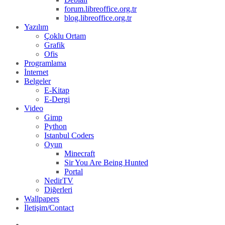
forum.libreoffice.org.tr
blog.libreoffice.org.tr
Yazılım
Çoklu Ortam
Grafik
Ofis
Programlama
İnternet
Belgeler
E-Kitap
E-Dergi
Video
Gimp
Python
Istanbul Coders
Oyun
Minecraft
Sir You Are Being Hunted
Portal
NedirTV
Diğerleri
Wallpapers
İletişim/Contact