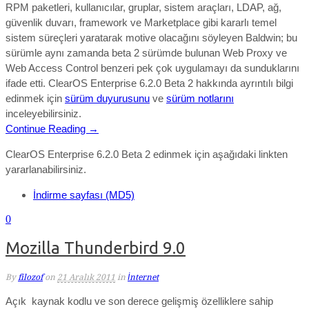
RPM paketleri, kullanıcılar, gruplar, sistem araçları, LDAP, ağ,
güvenlik duvarı, framework ve Marketplace gibi kararlı temel
sistem süreçleri yaratarak motive olacağını söyleyen Baldwin; bu
sürümle aynı zamanda beta 2 sürümde bulunan Web Proxy ve
Web Access Control benzeri pek çok uygulamayı da sunduklarını
ifade etti. ClearOS Enterprise 6.2.0 Beta 2 hakkında ayrıntılı bilgi
edinmek için
sürüm duyurusunu
ve
sürüm notlarını
inceleyebilirsiniz.
Continue Reading →
ClearOS Enterprise 6.2.0 Beta 2 edinmek için aşağıdaki linkten
yararlanabilirsiniz.
İndirme sayfası (MD5)
0
Mozilla Thunderbird 9.0
By
filozof
on
21 Aralık 2011
in
İnternet
Açık kaynak kodlu ve son derece gelişmiş özelliklere sahip