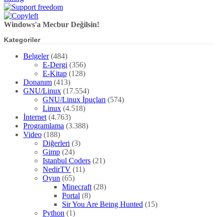
Windows'a Mecbur Değilsin!
Kategoriler
Belgeler
(484)
E-Dergi
(356)
E-Kitap
(128)
Donanım
(413)
GNU/Linux
(17.554)
GNU/Linux İpuçları
(574)
Linux
(4.518)
İnternet
(4.763)
Programlama
(3.388)
Video
(188)
Diğerleri
(3)
Gimp
(24)
Istanbul Coders
(21)
NedirTV
(11)
Oyun
(65)
Minecraft
(28)
Portal
(8)
Sir You Are Being Hunted
(15)
Python
(1)