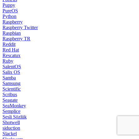
Puppy
PureOS
Python
Raspberry
Raspberry Twitter
Raspbian
Raspberry TR
Reddit
Red Hat
Rescatux
Ruby
SalentOS
Salix OS
Samba
Samsung
Scientific
Scribus
Seagate
SeaMonkey
Semplice
Sesli Sözlük
Shotwell
siduction
Slackel