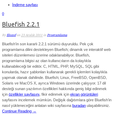
İndirme sayfası
0
Bluefish 2.2.1
By
filozof
on
23 Aralık 2011
in
Programlama
Bluefish’in son kararlı 2.2.1 sürümü duyuruldu. Pek çok
programlama dilini destekleyen Bluefish; dinamik ve interaktif web
siteleri düzenlemesi üzerine odaklanabiliyor. Bluefish,
programlama bilgisi az olan kullanıcıların da kolaylıkla
kullanabileceği bir editör. C, HTML, PHP, MySQL, SQL gibi
konularda, hazır şablonları kullanarak gerekli işlemleri kolaylıkla
yapmak olanak dahilinde. Bluefish; Linux, FreeBSD, OpenBSD,
Solaris ve MacOS X, ayrıca Windows üzerinde çalışıyor. 17 dil
desteği sunan yazılımın özellikleri hakkında geniş bilgi edinmek
için
özellikler sayfasını
, fikir edinmek için
ekran görüntüleri
sayfasını incelemek mümkün. Değişik dağıtımlara göre Bluefish’in
nasıl yükleneceğini anlatan wiki sayfasına
buradan
ulaşabilirsiniz.
Continue Reading →