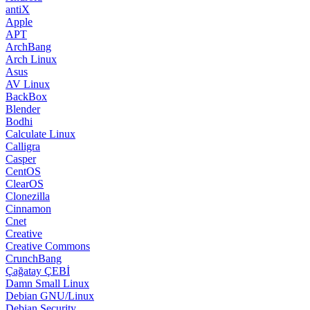
antiX
Apple
APT
ArchBang
Arch Linux
Asus
AV Linux
BackBox
Blender
Bodhi
Calculate Linux
Calligra
Casper
CentOS
ClearOS
Clonezilla
Cinnamon
Cnet
Creative
Creative Commons
CrunchBang
Çağatay ÇEBİ
Damn Small Linux
Debian GNU/Linux
Debian Security