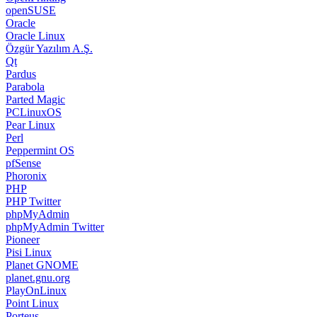
openSUSE
Oracle
Oracle Linux
Özgür Yazılım A.Ş.
Qt
Pardus
Parabola
Parted Magic
PCLinuxOS
Pear Linux
Perl
Peppermint OS
pfSense
Phoronix
PHP
PHP Twitter
phpMyAdmin
phpMyAdmin Twitter
Pioneer
Pisi Linux
Planet GNOME
planet.gnu.org
PlayOnLinux
Point Linux
Porteus