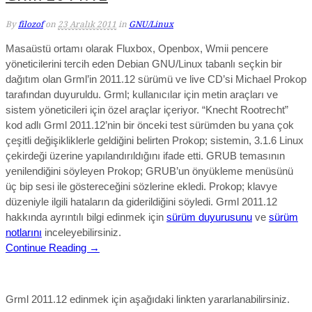
By
filozof
on
23 Aralık 2011
in
GNU/Linux
Masaüstü ortamı olarak Fluxbox, Openbox, Wmii pencere
yöneticilerini tercih eden Debian GNU/Linux tabanlı seçkin bir
dağıtım olan Grml’in 2011.12 sürümü ve live CD’si Michael Prokop
tarafından duyuruldu. Grml; kullanıcılar için metin araçları ve
sistem yöneticileri için özel araçlar içeriyor. “Knecht Rootrecht”
kod adlı Grml 2011.12’nin bir önceki test sürümden bu yana çok
çeşitli değişikliklerle geldiğini belirten Prokop; sistemin, 3.1.6 Linux
çekirdeği üzerine yapılandırıldığını ifade etti. GRUB temasının
yenilendiğini söyleyen Prokop; GRUB’un önyükleme menüsünü
üç bip sesi ile göstereceğini sözlerine ekledi. Prokop; klavye
düzeniyle ilgili hataların da giderildiğini söyledi. Grml 2011.12
hakkında ayrıntılı bilgi edinmek için
sürüm duyurusunu
ve
sürüm
notlarını
inceleyebilirsiniz.
Continue Reading →
Grml 2011.12 edinmek için aşağıdaki linkten yararlanabilirsiniz.