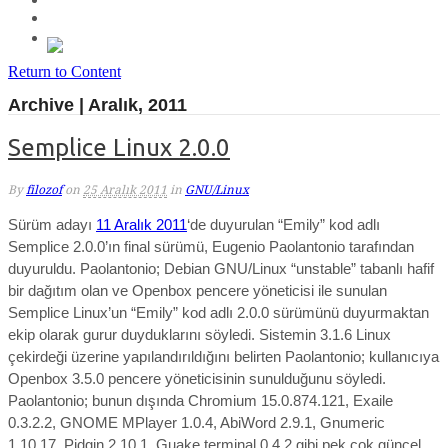
Return to Content
Archive | Aralık, 2011
Semplice Linux 2.0.0
By
filozof
on
25 Aralık 2011
in
GNU/Linux
Sürüm adayı
11 Aralık 2011
‘de duyurulan “Emily” kod adlı
Semplice 2.0.0’ın final sürümü, Eugenio Paolantonio tarafından
duyuruldu. Paolantonio; Debian GNU/Linux “unstable” tabanlı hafif
bir dağıtım olan ve Openbox pencere yöneticisi ile sunulan
Semplice Linux’un “Emily” kod adlı 2.0.0 sürümünü duyurmaktan
ekip olarak gurur duyduklarını söyledi. Sistemin 3.1.6 Linux
çekirdeği üzerine yapılandırıldığını belirten Paolantonio; kullanıcıya
Openbox 3.5.0 pencere yöneticisinin sunulduğunu söyledi.
Paolantonio; bunun dışında Chromium 15.0.874.121, Exaile
0.3.2.2, GNOME MPlayer 1.0.4, AbiWord 2.9.1, Gnumeric
1.10.17, Pidgin 2.10.1, Guake terminal 0.4.2 gibi pek çok güncel