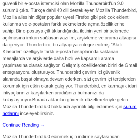
güvenli bir e-posta istemcisi olan Mozilla Thunderbird’ün 9.0
sürümü çıktı. Türkçe dahil 49 dili destekleyen Mozilla Thunderbird,
Mozilla ailesinin diğer popüler üyesi Firefox gibi pek çok eklenti
kullanma ve e-postaları farklı sekmelerde açma özelliklerine
sahip. Bir e-postaya çift tıklandığında, iletinin yeni bir sekmede
açılmasına imkan sağlayan yazılım, arşivleme ve arama altyapısı
da içeriyor. Thunderbird, bu altyapıya entegre edilmiş “Akıllı
Klasörler” özelliğiyle farklı e-posta hesaplarında saklanan
mesajlarda ve arşivlerde daha hızlı ve kapsamlı arama
yapılmasına olanak sağlıyor. Gelişmiş özelliklerden birini de Gmail
entegrasyonu oluşturuyor. Thunderbird çevrim içi güvenlik
alanında başat olmaya devam ederken, sizi çevrim içi tertiplerden
korumak için etkin olarak çalışıyor. Thunderbird, en karmaşık idari
ihtiyaçlarınızı karşılarken aradığınızı bulmanızı da
kolaylaştırıyor.Burada aktarılan güvenlik düzeltmeleriyle gelen
Mozilla Thunderbird 9.0 hakkında ayrıntılı bilgi edinmek için
sürüm
notlarını
inceleyebilirsiniz.
Continue Reading →
Mozilla Thunderbird 9.0 edinmek için indirme sayfasından