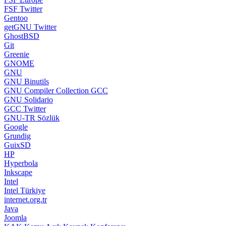
FSF Twitter
Gentoo
getGNU Twitter
GhostBSD
Git
Greenie
GNOME
GNU
GNU Binutils
GNU Compiler Collection GCC
GNU Solidario
GCC Twitter
GNU-TR Sözlük
Google
Grundig
GuixSD
HP
Hyperbola
Inkscape
Intel
Intel Türkiye
internet.org.tr
Java
Joomla