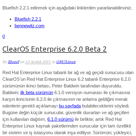
Bluefish 2.2.1 edinmek için aşağıdaki linklerden yararlanabilirsiniz.
Bluefish 2.2.1
bennewitz.com
0
ClearOS Enterprise 6.2.0 Beta 2
By
filozof
on
23 Aralık 2011
in
GNU/Linux
Red Hat Enterprise Linux tabanlı bir ağ ve ağ geçidi sunucusu olan
ClearOS’un Red Hat Enterprise Linux 6.2 tabanlı Enterprise 6.2.0
sürümünün ikinci betası, Peter Baldwin tarafından duyuruldu.
Baldwin;
ilk beta sürümün
6.1.0 versiyon numarası ile çıkmasına
karşın ikincisinin 6.2.0 ile çıkmasının ne anlama geldiğini merak
edenlerin gerekli açıklamayı
bu sayfada
bulabileceklerini söyledi.
Bugüne değin küçük sunucular, güvenlik duvarları ve ağ geçitleri
için kullanılan dağıtım,
6.1.0 sürümü
ile birlikte; artık Red Hat
Enterprise Linux kaynak paketlerinden sunucular için tam özellikli
bir sistem ve iş istasyonu olarak inşa ediliyor. Sürümün; yükleyici,