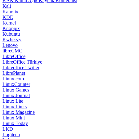
KAK Kamu Açık Kaynak Konferansı
Kali
Kanotix
KDE
Kernel
Knoppix
Kubuntu
Kwheezy
Lenovo
libreCMC
LibreOffice
LibreOffice Türkiye
Libreoffice Twitter
LibrePlanet
Linux.com
LinuxCounter
Linux Games
Linux Journal
Linux Lite
Linux Links
Linux Magazine
Linux Mint
Linux Today
LKD
Logitech