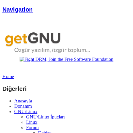
Navigation
Home
Diğerleri
Anasayfa
Donanım
GNU/Linux
GNU/Linux İpuçları
Linux
Forum
Debian