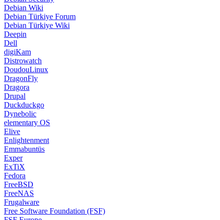
Debian Wiki
Debian Türkiye Forum
Debian Türkiye Wiki
Deepin
Dell
digiKam
Distrowatch
DoudouLinux
DragonFly
Dragora
Drupal
Duckduckgo
Dynebolic
elementary OS
Elive
Enlightenment
Emmabuntüs
Exper
ExTiX
Fedora
FreeBSD
FreeNAS
Frugalware
Free Software Foundation (FSF)
FSF Europe