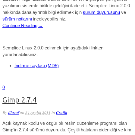
yazılımın sistemle birlikte geldiğini ifade etti. Semplice Linux 2.0.0
hakkında daha ayrıntılı bilgi edinmek için
sürüm duyurusunu
ve
sürüm notlarını
inceleyebilirsiniz.
Continue Reading →
Semplice Linux 2.0.0 edinmek için aşağıdaki linkten
yararlanabilirsiniz.
İndirme sayfası (MD5)
0
Gimp 2.7.4
By
filozof
on
24 Aralık 2011
in
Grafik
Açık kaynak kodlu ve özgür bir resim düzenleme programı olan
Gimp’in 2.7.4 sürümü duyuruldu. Çeşitli hataların giderildiği ve kimi