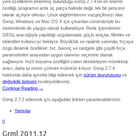
yeni özelliklerin eklenmiş bulunduğu Gimp 2.7.4’ün en önemli
özelliği, programın artık üç parça halinde değil, tek bir pencere
olarak açılıyor olması. Linux dağıtımlarının vazgeçilmezi olan
Gimp, Windows ve Mac OS X için çıkarılan sürümleriyle bu
sistemlerde de yaygın olarak kullanılılıyor. Renk işlemlerinin
GEGL aracılığıyla yapıldığı uygulamada; güçlü araçlar, filtreler ve
eklentiler kullanıcıyı bekliyor. Büyüklük ve opaklık yanında, fırçaya
özgü dinamik özellikler; hız, basınç ve rastgele gibi çeşitli fırça
parametreleri arasından uygun olanının seçimine olanak
sağlanıyor. Hızlı boyama özelliğini zaten destekleyen mürekkep
aracı, daha iyi resim çizimini mümkün kılıyor. Gimp 2.7.4
hakkında daha ayrıntılı bilgi edinmek için
sürüm duyurusunu
ve
değişiklik listesini
inceleyebilirsiniz.
Continue Reading →
Gimp 2.7.2 edinmek için aşağıdaki linkten yararlanabilirsiniz.
Yansılar
0
Grml 2011.12