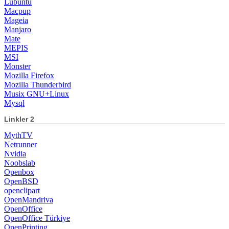
Lubuntu
Macpup
Mageia
Manjaro
Mate
MEPIS
MSI
Monster
Mozilla Firefox
Mozilla Thunderbird
Musix GNU+Linux
Mysql
Linkler 2
MythTV
Netrunner
Nvidia
Noobslab
Openbox
OpenBSD
openclipart
OpenMandriva
OpenOffice
OpenOffice Türkiye
OpenPrinting