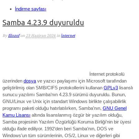
İndirme sayfası
Samba 4.23.9 duyuruldu
By
filozof
on
23 Haziran 2026
in
İnternet
İnternet protokolü
üzerinden
dosya
ve yazıcı paylaşımı için Microsoft tarafından
geliştirilmiş olan SMB/CIFS protokollerini kullanan
GPLv3
lisanslı
sunucu yazılımı Samba’nın 4.23.9 sürümü duyuruldu. Bunun,
GNU/
Linux ve Unix için standart Windows birlikte çalışabilirlik
programı paketi olduğu hatırlatılırken, Samba’nın,
GNU Genel
Kamu Lisansı
altında lisanslanmış özgür bir yazılım olduğu,
Samba projesinin Yazılım Özgürlüğü Koruma Birliği’nin bir üyesi
olduğu ifade ediliyor. 1992’den beri Samba’nın, DOS ve
Windows’un tüm sürümlerinin, OS/2, Linux ve diğerleri gibi