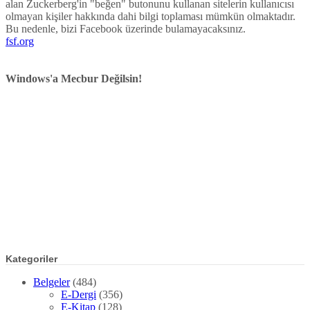
alan Zuckerberg'in "beğen" butonunu kullanan sitelerin kullanıcısı
olmayan kişiler hakkında dahi bilgi toplaması mümkün olmaktadır.
Bu nedenle, bizi Facebook üzerinde bulamayacaksınız.
fsf.org
Windows'a Mecbur Değilsin!
Kategoriler
Belgeler
(484)
E-Dergi
(356)
E-Kitap
(128)