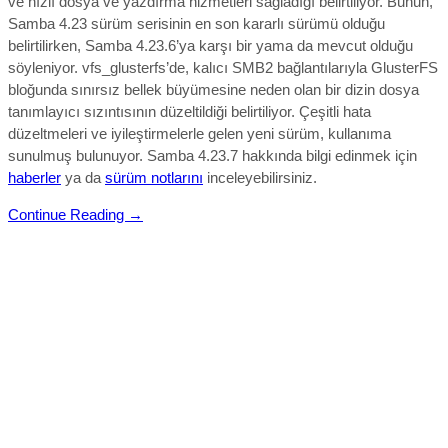
ve hızlı dosya ve yazdırma hizmetleri sağladığı belirtiliyor. Bunun,
Samba 4.23 sürüm serisinin en son kararlı sürümü olduğu
belirtilirken, Samba 4.23.6’ya karşı bir yama da mevcut olduğu
söyleniyor. vfs_glusterfs’de, kalıcı SMB2 bağlantılarıyla GlusterFS
bloğunda sınırsız bellek büyümesine neden olan bir dizin dosya
tanımlayıcı sızıntısının düzeltildiği belirtiliyor.
Çeşitli hata
düzeltmeleri ve iyileştirmelerle gelen yeni sürüm, kullanıma
sunulmuş bulunuyor.
Samba 4.23.7 hakkında bilgi edinmek için
haberler
ya da
sürüm notlarını
inceleyebilirsiniz.
Continue Reading →