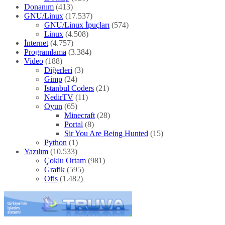
Donanım
(413)
GNU/Linux
(17.537)
GNU/Linux İpuçları
(574)
Linux
(4.508)
İnternet
(4.757)
Programlama
(3.384)
Video
(188)
Diğerleri
(3)
Gimp
(24)
Istanbul Coders
(21)
NedirTV
(11)
Oyun
(65)
Minecraft
(28)
Portal
(8)
Sir You Are Being Hunted
(15)
Python
(1)
Yazılım
(10.533)
Çoklu Ortam
(981)
Grafik
(595)
Ofis
(1.482)