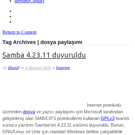
İletişim/Contact
Return to Content
Tag Archives | dosya paylaşımı
Samba 4.23.11 duyuruldu
By
filozof
on
4 Ağustos 2026
in
İnternet
İnternet protokolü
üzerinden
dosya
ve yazıcı paylaşımı için Microsoft tarafından
geliştirilmiş olan SMB/CIFS protokollerini kullanan
GPLv3
lisanslı
sunucu yazılımı Samba’nın 4.23.11 sürümü duyuruldu. Bunun,
GNU/
Linux ve Unix için standart Windows birlikte çalışabilirlik