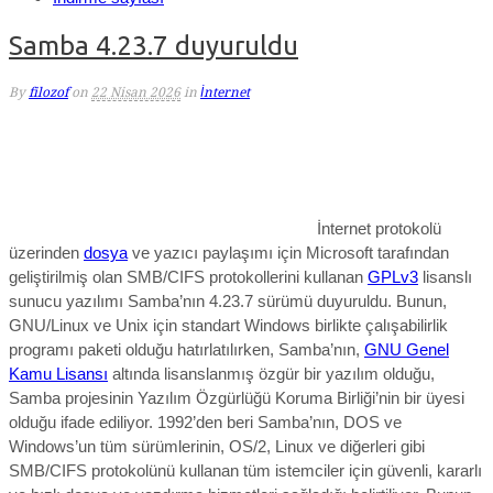
Samba 4.23.7 duyuruldu
By
filozof
on
22 Nisan 2026
in
İnternet
İnternet protokolü
üzerinden
dosya
ve yazıcı paylaşımı için Microsoft tarafından
geliştirilmiş olan SMB/CIFS protokollerini kullanan
GPLv3
lisanslı
sunucu yazılımı Samba’nın 4.23.7 sürümü duyuruldu. Bunun,
GNU/
Linux ve Unix için standart Windows birlikte çalışabilirlik
programı paketi olduğu hatırlatılırken, Samba’nın,
GNU Genel
Kamu Lisansı
altında lisanslanmış özgür bir yazılım olduğu,
Samba projesinin Yazılım Özgürlüğü Koruma Birliği’nin bir üyesi
olduğu ifade ediliyor. 1992’den beri Samba’nın, DOS ve
Windows’un tüm sürümlerinin, OS/2, Linux ve diğerleri gibi
SMB/CIFS protokolünü kullanan tüm istemciler için güvenli, kararlı