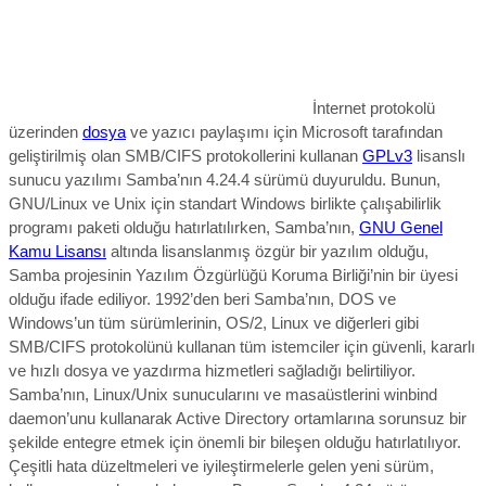
İnternet protokolü
üzerinden
dosya
ve yazıcı paylaşımı için Microsoft tarafından
geliştirilmiş olan SMB/CIFS protokollerini kullanan
GPLv3
lisanslı
sunucu yazılımı Samba’nın 4.24.4 sürümü duyuruldu. Bunun,
GNU/
Linux ve Unix için standart Windows birlikte çalışabilirlik
programı paketi olduğu hatırlatılırken, Samba’nın,
GNU Genel
Kamu Lisansı
altında lisanslanmış özgür bir yazılım olduğu,
Samba projesinin Yazılım Özgürlüğü Koruma Birliği’nin bir üyesi
olduğu ifade ediliyor. 1992’den beri Samba’nın, DOS ve
Windows’un tüm sürümlerinin, OS/2, Linux ve diğerleri gibi
SMB/CIFS protokolünü kullanan tüm istemciler için güvenli, kararlı
ve hızlı dosya ve yazdırma hizmetleri sağladığı belirtiliyor.
Samba’nın, Linux/Unix sunucularını ve masaüstlerini winbind
daemon’unu kullanarak Active Directory ortamlarına sorunsuz bir
şekilde entegre etmek için önemli bir bileşen olduğu hatırlatılıyor.
Çeşitli hata düzeltmeleri ve iyileştirmelerle gelen yeni sürüm,