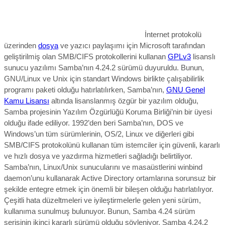
İnternet protokolü
üzerinden
dosya
ve yazıcı paylaşımı için Microsoft tarafından
geliştirilmiş olan SMB/CIFS protokollerini kullanan
GPLv3
lisanslı
sunucu yazılımı Samba’nın 4.24.2 sürümü duyuruldu. Bunun,
GNU/
Linux ve Unix için standart Windows birlikte çalışabilirlik
programı paketi olduğu hatırlatılırken, Samba’nın,
GNU Genel
Kamu Lisansı
altında lisanslanmış özgür bir yazılım olduğu,
Samba projesinin Yazılım Özgürlüğü Koruma Birliği’nin bir üyesi
olduğu ifade ediliyor. 1992’den beri Samba’nın, DOS ve
Windows’un tüm sürümlerinin, OS/2, Linux ve diğerleri gibi
SMB/CIFS protokolünü kullanan tüm istemciler için güvenli, kararlı
ve hızlı dosya ve yazdırma hizmetleri sağladığı belirtiliyor.
Samba’nın, Linux/Unix sunucularını ve masaüstlerini winbind
daemon’unu kullanarak Active Directory ortamlarına sorunsuz bir
şekilde entegre etmek için önemli bir bileşen olduğu hatırlatılıyor.
Çeşitli hata düzeltmeleri ve iyileştirmelerle gelen yeni sürüm,
kullanıma sunulmuş bulunuyor. Bunun, Samba 4.24 sürüm
serisinin ikinci kararlı sürümü olduğu söyleniyor.
Samba 4.24.2