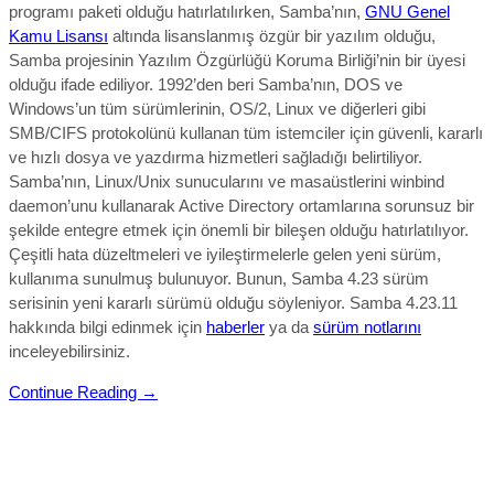
programı paketi olduğu hatırlatılırken, Samba’nın,
GNU Genel
Kamu Lisansı
altında lisanslanmış özgür bir yazılım olduğu,
Samba projesinin Yazılım Özgürlüğü Koruma Birliği’nin bir üyesi
olduğu ifade ediliyor. 1992’den beri Samba’nın, DOS ve
Windows’un tüm sürümlerinin, OS/2, Linux ve diğerleri gibi
SMB/CIFS protokolünü kullanan tüm istemciler için güvenli, kararlı
ve hızlı dosya ve yazdırma hizmetleri sağladığı belirtiliyor.
Samba’nın, Linux/Unix sunucularını ve masaüstlerini winbind
daemon’unu kullanarak Active Directory ortamlarına sorunsuz bir
şekilde entegre etmek için önemli bir bileşen olduğu hatırlatılıyor.
Çeşitli hata düzeltmeleri ve iyileştirmelerle gelen yeni sürüm,
kullanıma sunulmuş bulunuyor. Bunun, Samba 4.23 sürüm
serisinin yeni kararlı sürümü olduğu söyleniyor.
Samba 4.23.11
hakkında bilgi edinmek için
haberler
ya da
sürüm notlarını
inceleyebilirsiniz.
Continue Reading →