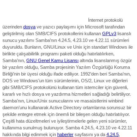
İnternet protokolü
üzerinden
dosya
ve yazıcı paylaşımı için Microsoft tarafından
geliştirilmiş olan SMB/CIFS protokollerini kullanan
GPLv3
lisanslı
sunucu yazılımı Samba’nın 4.24.5, 4.23.10 ve 4.22.11 sürümleri
duyuruldu. Bunların, GNU/
Linux ve Unix için standart Windows ile
birlikte çalışabilirlik programı paketi olduğu hatırlatılırken,
Samba’nın,
GNU Genel Kamu Lisansı
altında lisanslanmış özgür
bir yazılım olduğu, Samba projesinin Yazılım Özgürlüğü Koruma
Birliği’nin bir üyesi olduğu ifade ediliyor. 1992’den beri Samba’nın,
DOS ve Windows’un tüm sürümlerinin, OS/2, Linux ve diğerleri
gibi SMB/CIFS protokolünü kullanan tüm istemciler için güvenli,
kararlı ve hızlı dosya ve yazdırma hizmetleri sağladığı belirtiliyor.
Samba’nın, Linux/Unix sunucularını ve masaüstlerini winbind
daemon’unu kullanarak Active Directory ortamlarına sorunsuz bir
şekilde entegre etmek için önemli bir bileşen olduğu hatırlatılıyor.
Çeşitli hata düzeltmeleri ve iyileştirmelerle gelen yeni sürümler,
kullanıma sunulmuş bulunuyor.
Samba 4.24.5, 4.23.10 ve 4.22.11
hakkında bilgi edinmek için
haberler
sayfasını ya da
4.24.5
,