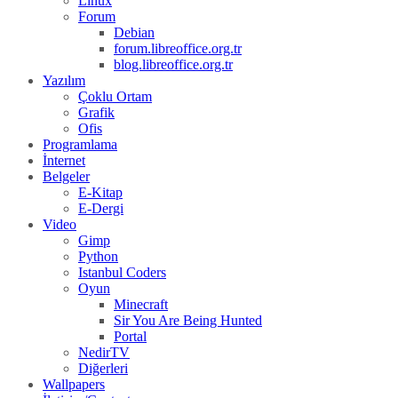
Linux
Forum
Debian
forum.libreoffice.org.tr
blog.libreoffice.org.tr
Yazılım
Çoklu Ortam
Grafik
Ofis
Programlama
İnternet
Belgeler
E-Kitap
E-Dergi
Video
Gimp
Python
Istanbul Coders
Oyun
Minecraft
Sir You Are Being Hunted
Portal
NedirTV
Diğerleri
Wallpapers