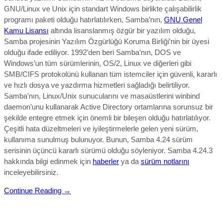
GNU/
Linux ve Unix için standart Windows birlikte çalışabilirlik
programı paketi olduğu hatırlatılırken, Samba’nın,
GNU Genel
Kamu Lisansı
altında lisanslanmış özgür bir yazılım olduğu,
Samba projesinin Yazılım Özgürlüğü Koruma Birliği’nin bir üyesi
olduğu ifade ediliyor. 1992’den beri Samba’nın, DOS ve
Windows’un tüm sürümlerinin, OS/2, Linux ve diğerleri gibi
SMB/CIFS protokolünü kullanan tüm istemciler için güvenli, kararlı
ve hızlı dosya ve yazdırma hizmetleri sağladığı belirtiliyor.
Samba’nın, Linux/Unix sunucularını ve masaüstlerini winbind
daemon’unu kullanarak Active Directory ortamlarına sorunsuz bir
şekilde entegre etmek için önemli bir bileşen olduğu hatırlatılıyor.
Çeşitli hata düzeltmeleri ve iyileştirmelerle gelen yeni sürüm,
kullanıma sunulmuş bulunuyor. Bunun, Samba 4.24 sürüm
serisinin üçüncü kararlı sürümü olduğu söyleniyor.
Samba 4.24.3
hakkında bilgi edinmek için
haberler
ya da
sürüm notlarını
inceleyebilirsiniz.
Continue Reading →