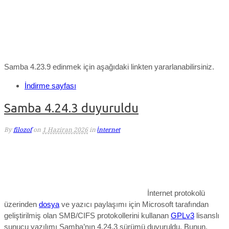
Samba 4.23.9 edinmek için aşağıdaki linkten yararlanabilirsiniz.
İndirme sayfası
Samba 4.24.3 duyuruldu
By
filozof
on
1 Haziran 2026
in
İnternet
İnternet protokolü
üzerinden
dosya
ve yazıcı paylaşımı için Microsoft tarafından
geliştirilmiş olan SMB/CIFS protokollerini kullanan
GPLv3
lisanslı
sunucu yazılımı Samba’nın 4.24.3 sürümü duyuruldu. Bunun,