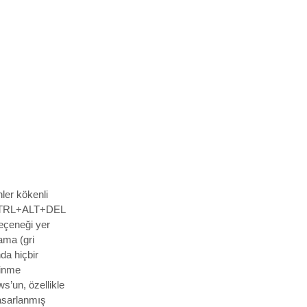
ler kökenli
 CTRL+ALT+DEL
seçeneği yer
ama (gri
da hiçbir
dinme
s’un, özellikle
tasarlanmış