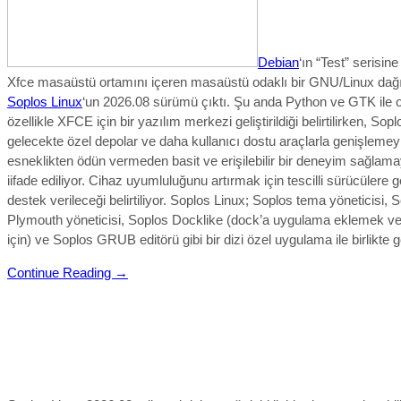
Debian
‘ın “Test” serisi
Xfce masaüstü ortamını içeren masaüstü odaklı bir GNU/Linux dağı
Soplos Linux
‘un 2026.08 sürümü çıktı. Şu anda Python ve GTK ile 
özellikle XFCE için bir yazılım merkezi geliştirildiği belirtilirken, Sop
gelecekte özel depolar ve daha kullanıcı dostu araçlarla genişlemey
esneklikten ödün vermeden basit ve erişilebilir bir deneyim sağlamay
iifade ediliyor. Cihaz uyumluluğunu artırmak için tescilli sürücülere 
destek verileceği belirtiliyor. Soplos Linux; Soplos tema yöneticisi, 
Plymouth yöneticisi, Soplos Docklike (dock’a uygulama eklemek v
için) ve Soplos GRUB editörü gibi bir dizi özel uygulama ile birlikte g
Continue Reading →