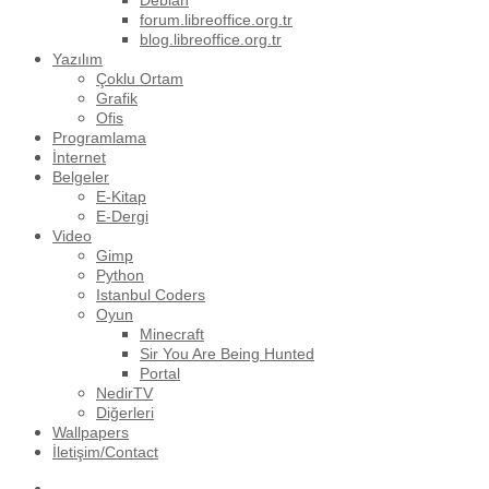
Debian
forum.libreoffice.org.tr
blog.libreoffice.org.tr
Yazılım
Çoklu Ortam
Grafik
Ofis
Programlama
İnternet
Belgeler
E-Kitap
E-Dergi
Video
Gimp
Python
Istanbul Coders
Oyun
Minecraft
Sir You Are Being Hunted
Portal
NedirTV
Diğerleri
Wallpapers
İletişim/Contact