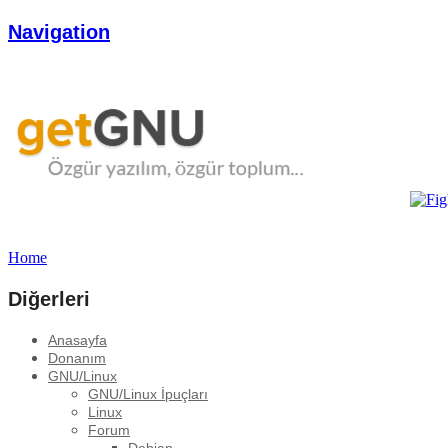
Navigation
Home
Diğerleri
Anasayfa
Donanım
GNU/Linux
GNU/Linux İpuçları
Linux
Forum