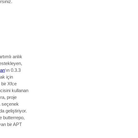
rsiniz.
rtımlı anlık
estekleyen,
ian
‘ın 0.3.3
ak için
bir Xfce
isini kullanan
ra, proje
la seçenek
a geliştiriyor.
te butterrepo,
yan bir APT