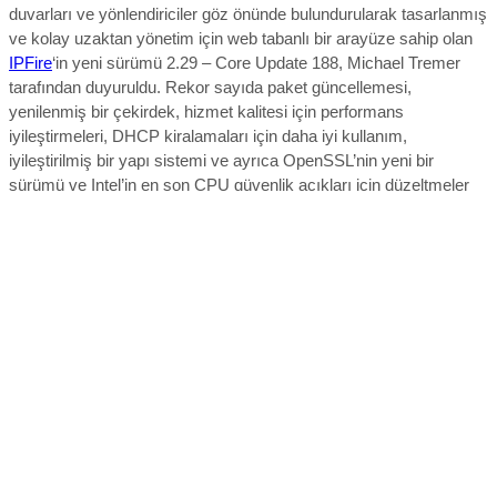
duvarları ve yönlendiriciler göz önünde bulundurularak tasarlanmış
ve kolay uzaktan yönetim için web tabanlı bir arayüze sahip olan
IPFire
‘in yeni sürümü 2.29 – Core Update 188, Michael Tremer
tarafından duyuruldu. R
ekor sayıda paket güncellemesi,
yenilenmiş bir çekirdek, hizmet kalitesi için performans
iyileştirmeleri, DHCP kiralamaları için daha iyi kullanım,
iyileştirilmiş bir yapı sistemi ve ayrıca OpenSSL’nin yeni bir
sürümü ve Intel’in en son CPU güvenlik açıkları için düzeltmeler
içeren yeni sürüm; her zaman tüm arayüzlerde hizmet kalitesini
kullanıyor. CAKE’nin çok daha yüksek bir CPU tüketimine sahip
olduğu ve zayıf işlemcili ancak hızlı ağ arayüzlerine sahip
cihazlarda darboğaz olabileceğinin görüldüğü; bu nedenle, bir
bağlantıyı doyurma konusunda CAKE ile aynı olmayan, ancak
CAKE ile karşılaştırıldığında yaklaşık %99’luk bir verimle önemli
ölçüde daha az CPU kullanan varsayılan olarak fq_codel
kullanmak üzere IPFire’ın değiştirildiği ifade ediliyor. Çok sayıda
kod temizliği ve sağlamlığının iyileştirilmesiyle bir araya getirilen
bu değişikliklerin, geliştiricilerin daha verimli olmasını ve IPFire’ı
daha hızlı derlemesini sağlayacağı söyleniyor. OpenSSL 3.3.0’a
yükseltilirken, Intel mikrokodunun, CPU’larındaki bir dizi güvenlik