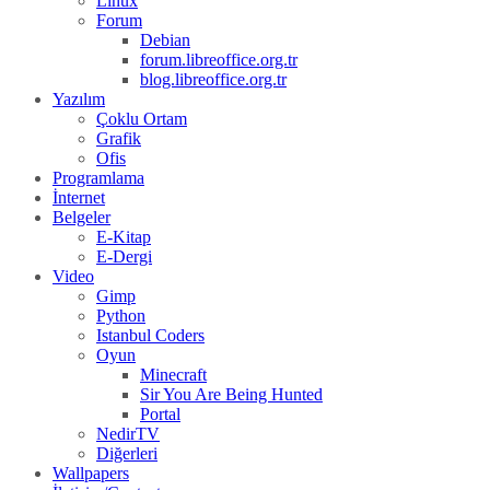
Linux
Forum
Debian
forum.libreoffice.org.tr
blog.libreoffice.org.tr
Yazılım
Çoklu Ortam
Grafik
Ofis
Programlama
İnternet
Belgeler
E-Kitap
E-Dergi
Video
Gimp
Python
Istanbul Coders
Oyun
Minecraft
Sir You Are Being Hunted
Portal
NedirTV
Diğerleri
Wallpapers