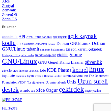
Xfce
Zentyal
Zenwalk
ZevenOS
Zorin OS
Etiketler
açık kaynak
API
anonimlik
Arch Linux tabanlı
açık kaynak
kodlu
Debian
Debian GNU/Linux
Calamares
cinnamon
C++
debian
GNU/Linux tabanlı
En son kararlı çekirdek
donanım hızlandırma
gnome
gizlilik
freedesktop.org
Etkileşimli 3D grafik render
GNU/Linux
güvenlik
GNU Genel Kamu Lisansı
linux
kernel
KDE Plasma
kde
güvenlik aracı
internet tarayıcısı
mate
lxqt
oyun
sürüm takvimi
test
The Document
openbox
python
Rasmus Lerdorf
Uzun süreli
Unix
Ubuntu tabanlı
Foundation (TDF)
Tor ağı
ubuntu
çekirdek
destek
xfce
Özgür
windows
özgür yazılım
FiL®Z®F