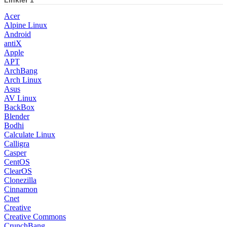
Acer
Alpine Linux
Android
antiX
Apple
APT
ArchBang
Arch Linux
Asus
AV Linux
BackBox
Blender
Bodhi
Calculate Linux
Calligra
Casper
CentOS
ClearOS
Clonezilla
Cinnamon
Cnet
Creative
Creative Commons
CrunchBang