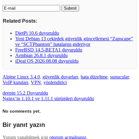
Related Posts:
DietPi 10.6 duyuruldu
Yeni Debian 13 çekirdek güvenlik güncellemesi “Zapscape”
ve “SCTPhantom” hatalarını gideriyor
FreeBSD 14.5-BETA1 duyuruldu
Armbian 26.8.1 duyuruldu
iDeal OS 2026.08.08 duyuruldu
Alpine Linux 3.4.0
,
güvenlik duvarları
,
hata düzeltme
,
sunucular
,
VoIP kutuları
,
VPN
,
yönlendirici
deepin 15.2 Duyuruldu
Nginx’in 1.10.1 ve 1.11.1 sürümleri duyuruldu
No comments yet.
Bir yanıt yazın
Yorum yapabilmek için
oturum açmalısınız
.