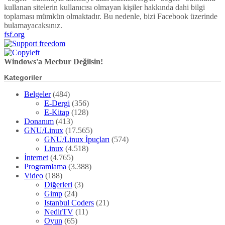
kullanan sitelerin kullanıcısı olmayan kişiler hakkında dahi bilgi
toplaması mümkün olmaktadır. Bu nedenle, bizi Facebook üzerinde
bulamayacaksınız.
fsf.org
Windows'a Mecbur Değilsin!
Kategoriler
Belgeler
(484)
E-Dergi
(356)
E-Kitap
(128)
Donanım
(413)
GNU/Linux
(17.565)
GNU/Linux İpuçları
(574)
Linux
(4.518)
İnternet
(4.765)
Programlama
(3.388)
Video
(188)
Diğerleri
(3)
Gimp
(24)
Istanbul Coders
(21)
NedirTV
(11)
Oyun
(65)