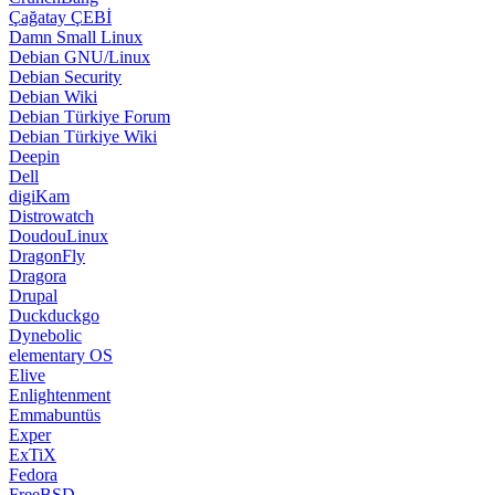
Çağatay ÇEBİ
Damn Small Linux
Debian GNU/Linux
Debian Security
Debian Wiki
Debian Türkiye Forum
Debian Türkiye Wiki
Deepin
Dell
digiKam
Distrowatch
DoudouLinux
DragonFly
Dragora
Drupal
Duckduckgo
Dynebolic
elementary OS
Elive
Enlightenment
Emmabuntüs
Exper
ExTiX
Fedora
FreeBSD