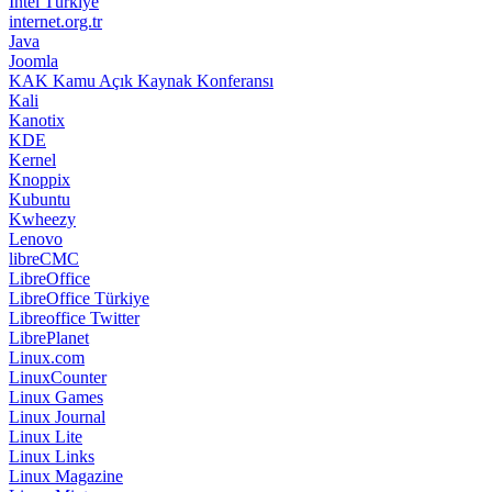
Intel Türkiye
internet.org.tr
Java
Joomla
KAK Kamu Açık Kaynak Konferansı
Kali
Kanotix
KDE
Kernel
Knoppix
Kubuntu
Kwheezy
Lenovo
libreCMC
LibreOffice
LibreOffice Türkiye
Libreoffice Twitter
LibrePlanet
Linux.com
LinuxCounter
Linux Games
Linux Journal
Linux Lite
Linux Links
Linux Magazine