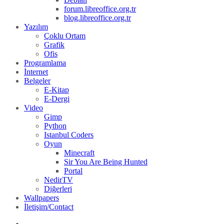
forum.libreoffice.org.tr
blog.libreoffice.org.tr
Yazılım
Çoklu Ortam
Grafik
Ofis
Programlama
İnternet
Belgeler
E-Kitap
E-Dergi
Video
Gimp
Python
Istanbul Coders
Oyun
Minecraft
Sir You Are Being Hunted
Portal
NedirTV
Diğerleri
Wallpapers
İletişim/Contact