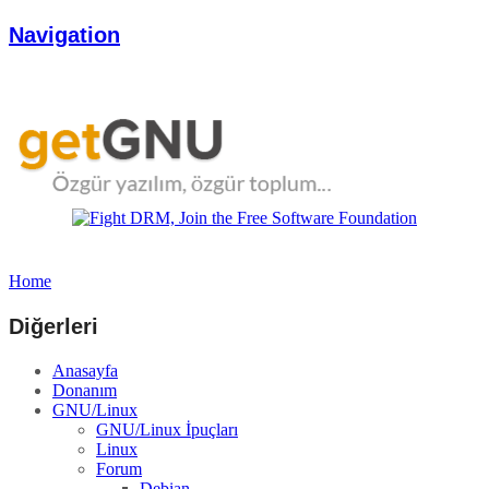
Navigation
Home
Diğerleri
Anasayfa
Donanım
GNU/Linux
GNU/Linux İpuçları
Linux
Forum
Debian