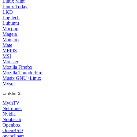
Linux Mint
Linux Today
LKD
Logitech
Lubuntu
Macpup
Mageia
Manjaro
Mate
MEPIS
MSI
Monster
Mozilla Firefox
Mozilla Thunderbird
Musix GNU+Linux
Mysql
Linkler 2
MythTV
Netrunner
Nvidia
Noobslab
Openbox
OpenBSD
openclipart