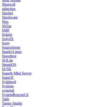
Sesli Sözlük
Shotwell
siduction
Slackel
Slackware
Slax
SliTaz
SMF
Solaris
SolydX
Sony
Sourceforge
SparkyLinux
Speedtest
SQLite
SteamOS
SUSE
Superb Mini Server
SuperX
Sylpheed
Syslogs
systemd
SystemRescueCd
Tails
Tango Studio