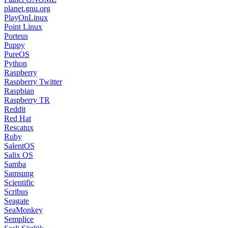
planet.gnu.org
PlayOnLinux
Point Linux
Porteus
Puppy
PureOS
Python
Raspberry
Raspberry Twitter
Raspbian
Raspberry TR
Reddit
Red Hat
Rescatux
Ruby
SalentOS
Salix OS
Samba
Samsung
Scientific
Scribus
Seagate
SeaMonkey
Semplice