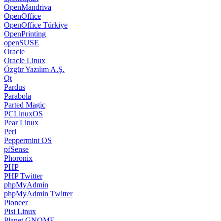
OpenMandriva
OpenOffice
OpenOffice Türkiye
OpenPrinting
openSUSE
Oracle
Oracle Linux
Özgür Yazılım A.Ş.
Qt
Pardus
Parabola
Parted Magic
PCLinuxOS
Pear Linux
Perl
Peppermint OS
pfSense
Phoronix
PHP
PHP Twitter
phpMyAdmin
phpMyAdmin Twitter
Pioneer
Pisi Linux
Planet GNOME