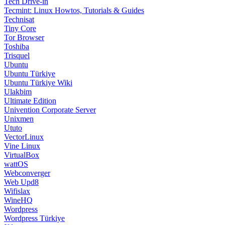
Tech Drive-in
Tecmint: Linux Howtos, Tutorials & Guides
Technisat
Tiny Core
Tor Browser
Toshiba
Trisquel
Ubuntu
Ubuntu Türkiye
Ubuntu Türkiye Wiki
Ulakbim
Ultimate Edition
Univention Corporate Server
Unixmen
Ututo
VectorLinux
Vine Linux
VirtualBox
wattOS
Webconverger
Web Upd8
Wifislax
WineHQ
Wordpress
Wordpress Türkiye