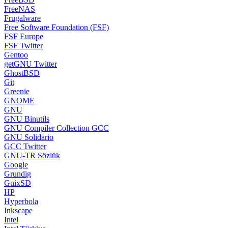
FreeNAS
Frugalware
Free Software Foundation (FSF)
FSF Europe
FSF Twitter
Gentoo
getGNU Twitter
GhostBSD
Git
Greenie
GNOME
GNU
GNU Binutils
GNU Compiler Collection GCC
GNU Solidario
GCC Twitter
GNU-TR Sözlük
Google
Grundig
GuixSD
HP
Hyperbola
Inkscape
Intel