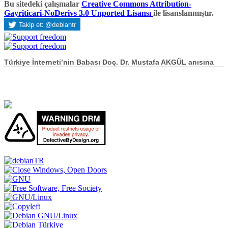
Bu sitedeki çalışmalar
Creative Commons Attribution-
Gayriticari-NoDerivs 3.0 Unported Lisansı
ile lisanslanmıştır.
Türkiye İnterneti’nin Babası Doç. Dr. Mustafa AKGÜL anısına