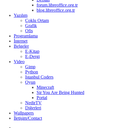
forum.libreoffice.org.tr
blog.libreoffice.org.tr
Yazılım
Çoklu Ortam
Grafik
Ofis
Programlama
İnternet
Belgeler
E-Kitap
E-Dergi
Video
Gimp
Python
Istanbul Coders
Oyun
Minecraft
Sir You Are Being Hunted
Portal
NedirTV
Diğerleri
Wallpapers
İletişim/Contact