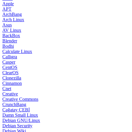
Apple
APT
ArchBang
Arch Linux
Asus
AV Linux
BackBox
Blender
Bodhi
Calculate Linux
Calligra
Casper
CentOS
ClearOS
Clonezilla
Cinnamon
Cnet
Creative
Creative Commons
CrunchBang
Çağatay ÇEBİ
Damn Small Linux
Debian GNU/Linux
Debian Security
Debian Wiki