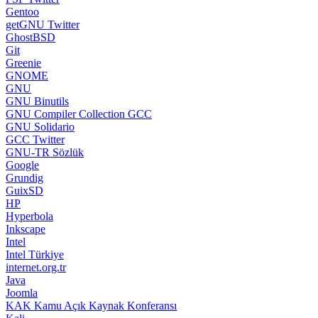
Gentoo
getGNU Twitter
GhostBSD
Git
Greenie
GNOME
GNU
GNU Binutils
GNU Compiler Collection GCC
GNU Solidario
GCC Twitter
GNU-TR Sözlük
Google
Grundig
GuixSD
HP
Hyperbola
Inkscape
Intel
Intel Türkiye
internet.org.tr
Java
Joomla
KAK Kamu Açık Kaynak Konferansı