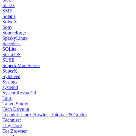
SliTaz
SMF
Solaris
SolydX
Sony
Sourceforge
SparkyLinux
Speedtest
SQLite
SteamOS
SUSE
Superb Mini Server
SuperX
Sylpheed
Syslogs
systemd
SystemRescueCd
Tails
Tango Studio
Tech Drive-in
Tecmint: Linux Howtos, Tutorials & Guides
Technisat
Tiny Core
Tor Browser