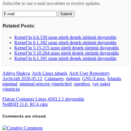
Subscribe to our e-mail newsletter to receive updates.
Related Posts:
Kernel’in 6.6.150 uzun süreli destek sürümü duyuruldu
Kernel’in 6.1.182 uzun süreli destek sürümü duyuruldu
Kernel’in 5.15.215 uzun süreli destek sürümü duyuruldu
Kernel’in 5.10.264 uzun süreli destek sürümü duyuruldu
Kernel’in 6.1.181 uzun süreli destek sürümü duyuruldu
Aditya Shakya
,
Arch Linux tabanlı
,
Arch User Repository
,
Archcraft 2026.05.12
,
Calamares
,
dağıtım
,
GNU/Linux
,
İzlanda
,
minimal
,
minimal pencere yöneticileri
,
openbox
,
yay paket
yöneticisi
Flatcar Container Linux 4593.2.1 duyuruldu
NetBSD 11.0_RC4 çıktı
Comments are closed.