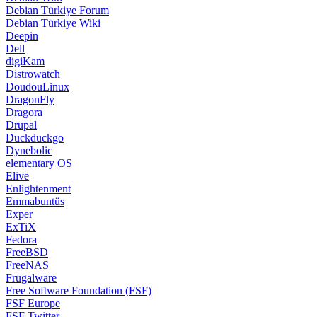
Debian Türkiye Forum
Debian Türkiye Wiki
Deepin
Dell
digiKam
Distrowatch
DoudouLinux
DragonFly
Dragora
Drupal
Duckduckgo
Dynebolic
elementary OS
Elive
Enlightenment
Emmabuntüs
Exper
ExTiX
Fedora
FreeBSD
FreeNAS
Frugalware
Free Software Foundation (FSF)
FSF Europe
FSF Twitter