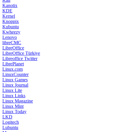
Kali
Kanotix
KDE
Kernel
Knoppix
Kubuntu
Kwheezy
Lenovo
libreCMC
LibreOffice
LibreOffice Türkiye
Libreoffice Twitter
LibrePlanet
Linux.com
LinuxCounter
Linux Games
Linux Journal
Linux Lite
Linux Links
Linux Magazine
Linux Mint
Linux Today
LKD
Logitech
Lubuntu