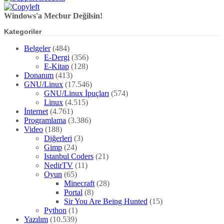
Windows'a Mecbur Değilsin!
Kategoriler
Belgeler
(484)
E-Dergi
(356)
E-Kitap
(128)
Donanım
(413)
GNU/Linux
(17.546)
GNU/Linux İpuçları
(574)
Linux
(4.515)
İnternet
(4.761)
Programlama
(3.386)
Video
(188)
Diğerleri
(3)
Gimp
(24)
Istanbul Coders
(21)
NedirTV
(11)
Oyun
(65)
Minecraft
(28)
Portal
(8)
Sir You Are Being Hunted
(15)
Python
(1)
Yazılım
(10.539)