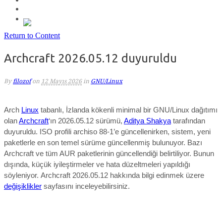
Return to Content
Archcraft 2026.05.12 duyuruldu
By
filozof
on
12 Mayıs 2026
in
GNU/Linux
Arch
Linux
tabanlı, İzlanda kökenli minimal bir GNU/Linux dağıtımı
olan
Archcraft
‘ın 2026.05.12 sürümü,
Aditya Shakya
tarafından
duyuruldu.
ISO profili archiso 88-1’e güncellenirken, sistem, yeni
paketlerle en son temel sürüme güncellenmiş bulunuyor. Bazı
Archcraft ve tüm AUR paketlerinin güncellendiği belirtiliyor.
Bunun
dışında, küçük iyileştirmeler ve hata düzeltmeleri yapıldığı
söyleniyor.
Archcraft 2026.05.12
hakkında bilgi edinmek üzere
değişiklikler
sayfasını inceleyebilirsiniz.