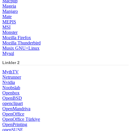
Macpup
Mageia
Manjaro
Mate
MEPIS
MSI
Monster
Mozilla Firefox
Mozilla Thunderbird
Musix GNU+Linux
Mysql
Linkler 2
MythTV
Netrunner
Nvidia
Noobslab
Openbox
OpenBSD
openclipart
OpenMandriva
OpenOffice
OpenOffice Türkiye
OpenPrinting
openSUSE