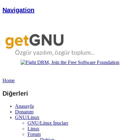
Navigation
Home
Diğerleri
Anasayfa
Donanım
GNU/Linux
GNU/Linux İpuçları
Linux
Forum
Debian