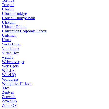
Toshiba
Trisquel
Ubuntu
Ubuntu Türkiye
Ubuntu Türkiye Wiki
Ulakbim
Ultimate Edition
Univention Corporate Server
Unixmen
Ututo
VectorLinux
Vine Linux
VirtualBox
wattOS
Webconverger
Web Upd8
Wifislax
WineHQ
Wordpress
Wordpress Türkiye
Xfce
Zentyal
Zenwalk
ZevenOS
Zorin OS