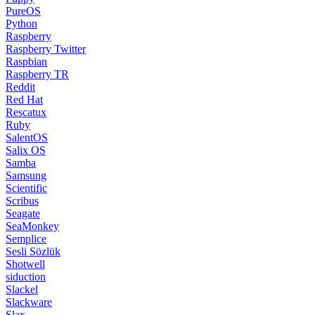
PureOS
Python
Raspberry
Raspberry Twitter
Raspbian
Raspberry TR
Reddit
Red Hat
Rescatux
Ruby
SalentOS
Salix OS
Samba
Samsung
Scientific
Scribus
Seagate
SeaMonkey
Semplice
Sesli Sözlük
Shotwell
siduction
Slackel
Slackware
Slax