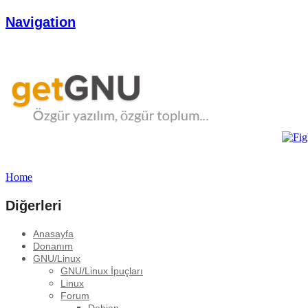
Navigation
Home
Diğerleri
Anasayfa
Donanım
GNU/Linux
GNU/Linux İpuçları
Linux
Forum