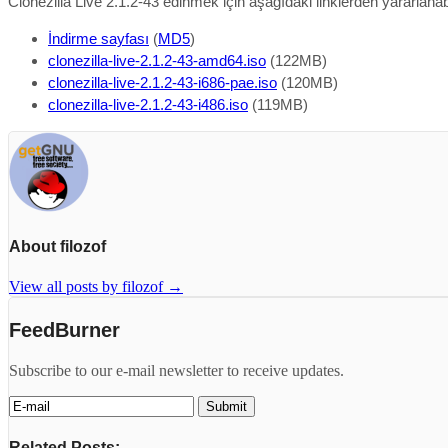
Clonezilla Live 2.1.2-43 edinmek için aşağıdaki linklerden yararlanabi
İndirme sayfası
(
MD5
)
clonezilla-live-2.1.2-43-amd64.iso
(122MB)
clonezilla-live-2.1.2-43-i686-pae.iso
(120MB)
clonezilla-live-2.1.2-43-i486.iso
(119MB)
About filozof
View all posts by filozof
→
FeedBurner
Subscribe to our e-mail newsletter to receive updates.
Related Posts: