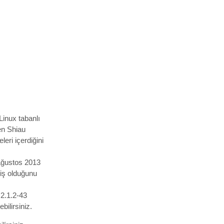
inux tabanlı
en Shiau
eri içerdiğini
 Ağustos 2013
miş olduğunu
 2.1.2-43
bilirsiniz.