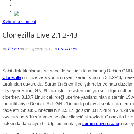
Return to Content
Clonezilla Live 2.1.2-43
By
filozof
on
27 Ağustos 2013
in
GNU/Linux
Sabit disk klonlamak ve yedeklemek için tasarlanmış Debian GNU/L
Clonezilla
‘nın Live versiyonunun yeni kararlı sürümü 2.1.2-43, Stev
tarafından duyuruldu. Sürümün önemli geliştirmeler ve hata düzeltmel
söyleyen Shiau; GNU/Linux işletim sisteminin yükseltildiğinin altını
çizerken, 3.10.7 Linux çekirdeği üzerine yapılandırılan sistemin 19
tarihi itibariyle Debian “Sid” GNU/Linux depolarıyla senkronize edil
ifade etti. Shiau; Clonezilla’nın 3.5.17, gdisk’in 0.8.7, drbl’in 2.4.28 ve
syslinux’un 5.10 sürümlerine güncellendiğini söyledi. Clonezilla Live
hakkında daha ayrıntılı bilgi edinmek için
sürüm duyurusunu
inceleye