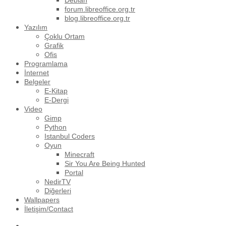
Debian
forum.libreoffice.org.tr
blog.libreoffice.org.tr
Yazılım
Çoklu Ortam
Grafik
Ofis
Programlama
İnternet
Belgeler
E-Kitap
E-Dergi
Video
Gimp
Python
Istanbul Coders
Oyun
Minecraft
Sir You Are Being Hunted
Portal
NedirTV
Diğerleri
Wallpapers
İletişim/Contact