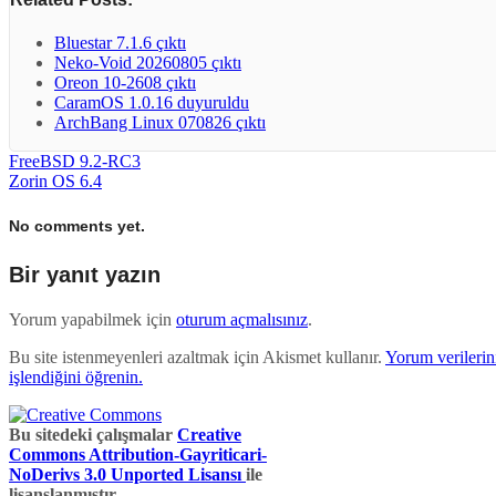
Bluestar 7.1.6 çıktı
Neko-Void 20260805 çıktı
Oreon 10-2608 çıktı
CaramOS 1.0.16 duyuruldu
ArchBang Linux 070826 çıktı
FreeBSD 9.2-RC3
Zorin OS 6.4
No comments yet.
Bir yanıt yazın
Yorum yapabilmek için
oturum açmalısınız
.
Bu site istenmeyenleri azaltmak için Akismet kullanır.
Yorum verilerini
işlendiğini öğrenin.
Bu sitedeki çalışmalar
Creative
Commons Attribution-Gayriticari-
NoDerivs 3.0 Unported Lisansı
ile
lisanslanmıştır.