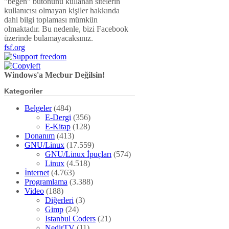
"beğen" butonunu kullanan sitelerin
kullanıcısı olmayan kişiler hakkında
dahi bilgi toplaması mümkün
olmaktadır. Bu nedenle, bizi Facebook
üzerinde bulamayacaksınız.
fsf.org
Windows'a Mecbur Değilsin!
Kategoriler
Belgeler
(484)
E-Dergi
(356)
E-Kitap
(128)
Donanım
(413)
GNU/Linux
(17.559)
GNU/Linux İpuçları
(574)
Linux
(4.518)
İnternet
(4.763)
Programlama
(3.388)
Video
(188)
Diğerleri
(3)
Gimp
(24)
Istanbul Coders
(21)
NedirTV
(11)