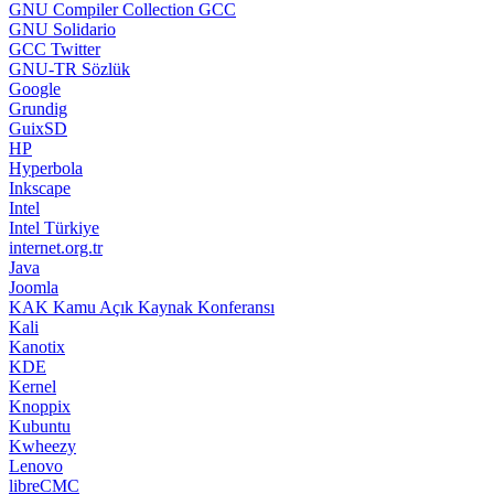
GNU Compiler Collection GCC
GNU Solidario
GCC Twitter
GNU-TR Sözlük
Google
Grundig
GuixSD
HP
Hyperbola
Inkscape
Intel
Intel Türkiye
internet.org.tr
Java
Joomla
KAK Kamu Açık Kaynak Konferansı
Kali
Kanotix
KDE
Kernel
Knoppix
Kubuntu
Kwheezy
Lenovo
libreCMC