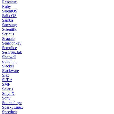
Rescatux
Ruby
SalentOS
Salix OS
Samba
Samsung
Scientific
Scribus
Seagate
SeaMonkey
Semplice
Sesli Sözlük
Shotwell
siduction
Slackel
Slackware
Slax
SliTaz
SMF
Solaris
SolydX
Sony
Sourceforge
SparkyLinux
Speedtest