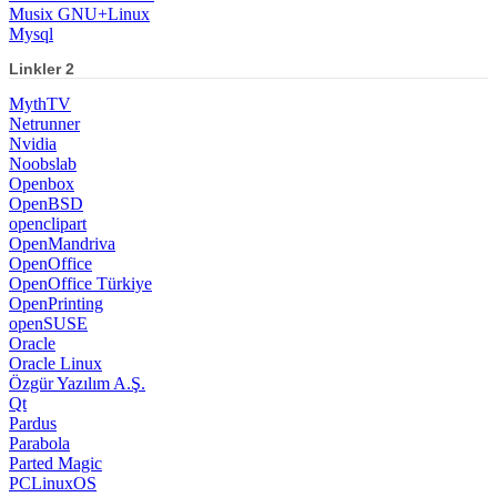
Musix GNU+Linux
Mysql
Linkler 2
MythTV
Netrunner
Nvidia
Noobslab
Openbox
OpenBSD
openclipart
OpenMandriva
OpenOffice
OpenOffice Türkiye
OpenPrinting
openSUSE
Oracle
Oracle Linux
Özgür Yazılım A.Ş.
Qt
Pardus
Parabola
Parted Magic
PCLinuxOS