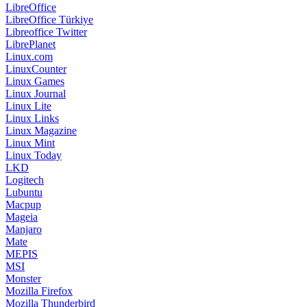
LibreOffice
LibreOffice Türkiye
Libreoffice Twitter
LibrePlanet
Linux.com
LinuxCounter
Linux Games
Linux Journal
Linux Lite
Linux Links
Linux Magazine
Linux Mint
Linux Today
LKD
Logitech
Lubuntu
Macpup
Mageia
Manjaro
Mate
MEPIS
MSI
Monster
Mozilla Firefox
Mozilla Thunderbird