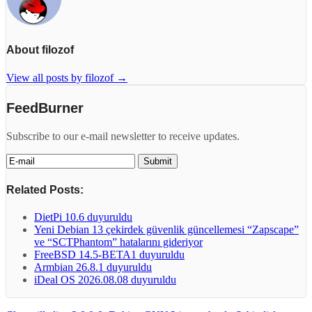
About filozof
View all posts by filozof
→
FeedBurner
Subscribe to our e-mail newsletter to receive updates.
Related Posts:
DietPi 10.6 duyuruldu
Yeni Debian 13 çekirdek güvenlik güncellemesi “Zapscape”
ve “SCTPhantom” hatalarını gideriyor
FreeBSD 14.5-BETA1 duyuruldu
Armbian 26.8.1 duyuruldu
iDeal OS 2026.08.08 duyuruldu