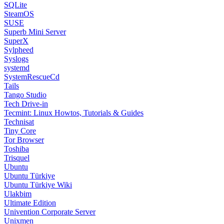
SQLite
SteamOS
SUSE
Superb Mini Server
SuperX
Sylpheed
Syslogs
systemd
SystemRescueCd
Tails
Tango Studio
Tech Drive-in
Tecmint: Linux Howtos, Tutorials & Guides
Technisat
Tiny Core
Tor Browser
Toshiba
Trisquel
Ubuntu
Ubuntu Türkiye
Ubuntu Türkiye Wiki
Ulakbim
Ultimate Edition
Univention Corporate Server
Unixmen