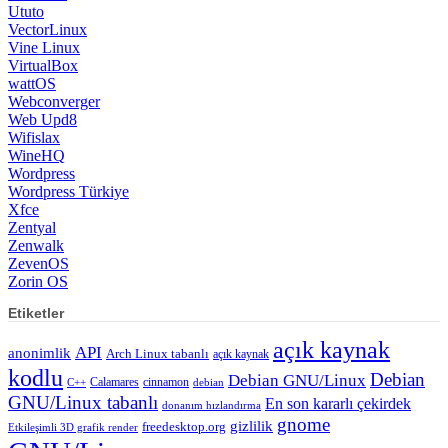
Ututo
VectorLinux
Vine Linux
VirtualBox
wattOS
Webconverger
Web Upd8
Wifislax
WineHQ
Wordpress
Wordpress Türkiye
Xfce
Zentyal
Zenwalk
ZevenOS
Zorin OS
Etiketler
açık kaynak
API
anonimlik
Arch Linux tabanlı
açık kaynak
kodlu
Debian
Debian GNU/Linux
Calamares
cinnamon
C++
debian
GNU/Linux tabanlı
En son kararlı çekirdek
donanım hızlandırma
gnome
gizlilik
freedesktop.org
Etkileşimli 3D grafik render