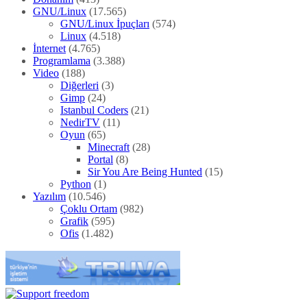
GNU/Linux
(17.565)
GNU/Linux İpuçları
(574)
Linux
(4.518)
İnternet
(4.765)
Programlama
(3.388)
Video
(188)
Diğerleri
(3)
Gimp
(24)
Istanbul Coders
(21)
NedirTV
(11)
Oyun
(65)
Minecraft
(28)
Portal
(8)
Sir You Are Being Hunted
(15)
Python
(1)
Yazılım
(10.546)
Çoklu Ortam
(982)
Grafik
(595)
Ofis
(1.482)