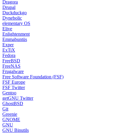
Dragora
Drupal
Duckduckgo
Dynebolic
elementary OS
Elive
Enlightenment
Emmabuntüs
Exper
ExTiX
Fedora
FreeBSD
FreeNAS
Frugalware
Free Software Foundation (FSF)
FSF Europe
FSF Twitter
Gentoo
getGNU Twitter
GhostBSD
Git
Greenie
GNOME
GNU
GNU Binutils