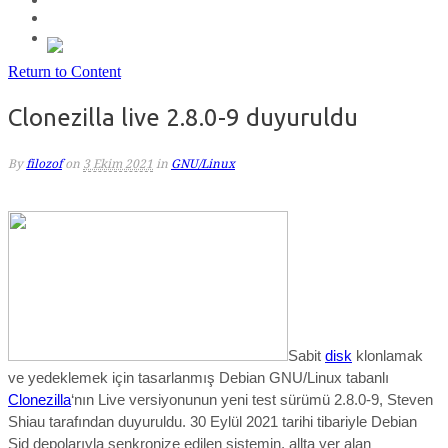
Return to Content
Clonezilla live 2.8.0-9 duyuruldu
By
filozof
on
3 Ekim 2021
in
GNU/Linux
Sabit
disk
klonlamak
ve yedeklemek için tasarlanmış Debian GNU/Linux tabanlı
Clonezilla
‘nın Live versiyonunun yeni test sürümü 2.8.0-9, Steven
Shiau tarafından duyuruldu.
30 Eylül 2021 tarihi tibariyle
Debian
Sid depo
larıyla senkronize edilen sistemin, allta yer alan