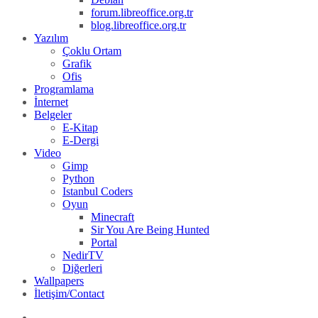
forum.libreoffice.org.tr
blog.libreoffice.org.tr
Yazılım
Çoklu Ortam
Grafik
Ofis
Programlama
İnternet
Belgeler
E-Kitap
E-Dergi
Video
Gimp
Python
Istanbul Coders
Oyun
Minecraft
Sir You Are Being Hunted
Portal
NedirTV
Diğerleri
Wallpapers
İletişim/Contact