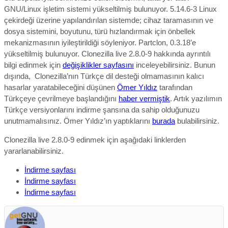
GNU/Linux
işletim sistemi yükseltil
miş bulunuyor. 5.14.6-3 Linux
çekirdeği üzerine yapılandırılan sistemde; cihaz taramasının ve
dosya sistemini, boyutunu, türü hızlandırmak için önbellek
mekanizmasının iyileştirildiği söyleniyor. Partclon, 0.3.18’e
yükseltilmiş bulunuyor.
Clonezilla live 2.8.0-9 hakkında ayrıntılı
bilgi edinmek için
değişiklikler sayfasını
inceleyebilirsiniz.
Bunun
dışında, Clonezilla’nın Türkçe dil desteği olmamasının kalıcı
hasarlar yaratabileceğini düşünen
Ömer Yıldız
tarafından
Türkçeye çevrilmeye başlandığını
haber vermiştik
. Artık yazılımın
Türkçe versiyonlarını indirme şansına da sahip olduğunuzu
unutmamalısınız. Ömer Yıldız’ın yaptıklarını
burada
bulabilirsiniz.
Clonezilla live 2.8.0-9 edinmek için aşağıdaki linklerden
yararlanabilirsiniz.
İndirme sayfası
İndirme sayfası
İndirme sayfası