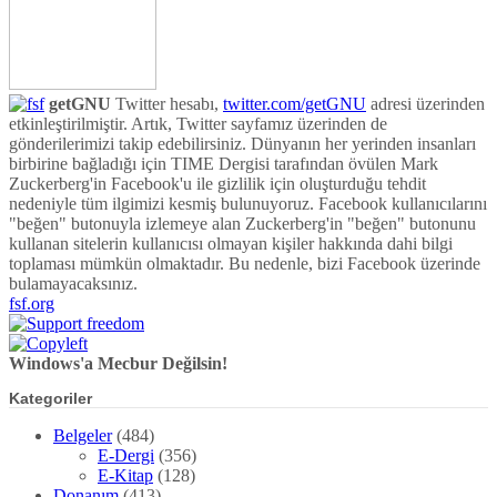
getGNU
Twitter hesabı,
twitter.com/getGNU
adresi üzerinden
etkinleştirilmiştir. Artık, Twitter sayfamız üzerinden de
gönderilerimizi takip edebilirsiniz. Dünyanın her yerinden insanları
birbirine bağladığı için TIME Dergisi tarafından övülen Mark
Zuckerberg'in Facebook'u ile gizlilik için oluşturduğu tehdit
nedeniyle tüm ilgimizi kesmiş bulunuyoruz. Facebook kullanıcılarını
"beğen" butonuyla izlemeye alan Zuckerberg'in "beğen" butonunu
kullanan sitelerin kullanıcısı olmayan kişiler hakkında dahi bilgi
toplaması mümkün olmaktadır. Bu nedenle, bizi Facebook üzerinde
bulamayacaksınız.
fsf.org
Windows'a Mecbur Değilsin!
Kategoriler
Belgeler
(484)
E-Dergi
(356)
E-Kitap
(128)
Donanım
(413)