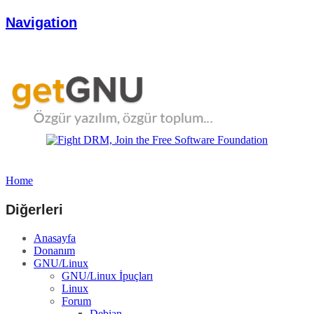
Navigation
Home
Diğerleri
Anasayfa
Donanım
GNU/Linux
GNU/Linux İpuçları
Linux
Forum
Debian