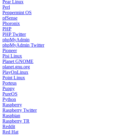
Pear Linux
Perl
Peppermint OS
pfSense
Phoronix
PHP
PHP Twitter
phpMyAdmin
phpMyAdmin Twitter
Pioneer
Pisi Linux
Planet GNOME
planet.gnu.org
PlayOnLinux
Point Linux
Porteus
Puppy
PureOS
Python
Raspberry
Raspberry Twitter
Raspbian
Raspberry TR
Reddit
Red Hat