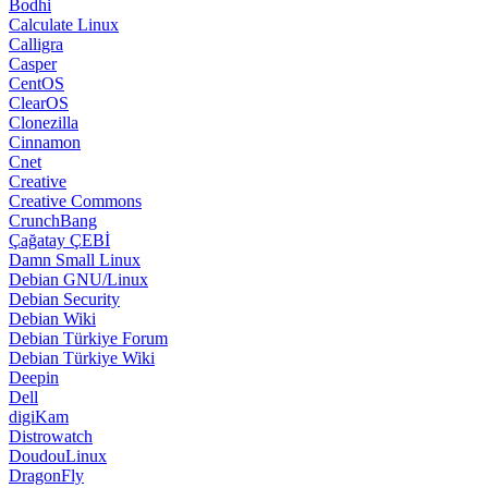
Bodhi
Calculate Linux
Calligra
Casper
CentOS
ClearOS
Clonezilla
Cinnamon
Cnet
Creative
Creative Commons
CrunchBang
Çağatay ÇEBİ
Damn Small Linux
Debian GNU/Linux
Debian Security
Debian Wiki
Debian Türkiye Forum
Debian Türkiye Wiki
Deepin
Dell
digiKam
Distrowatch
DoudouLinux
DragonFly