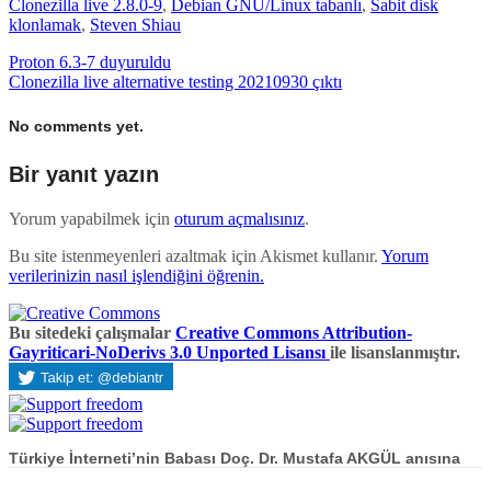
Clonezilla live 2.8.0-9
,
Debian GNU/Linux tabanlı
,
Sabit disk
klonlamak
,
Steven Shiau
Proton 6.3-7 duyuruldu
Clonezilla live alternative testing 20210930 çıktı
No comments yet.
Bir yanıt yazın
Yorum yapabilmek için
oturum açmalısınız
.
Bu site istenmeyenleri azaltmak için Akismet kullanır.
Yorum
verilerinizin nasıl işlendiğini öğrenin.
Bu sitedeki çalışmalar
Creative Commons Attribution-
Gayriticari-NoDerivs 3.0 Unported Lisansı
ile lisanslanmıştır.
Türkiye İnterneti’nin Babası Doç. Dr. Mustafa AKGÜL anısına