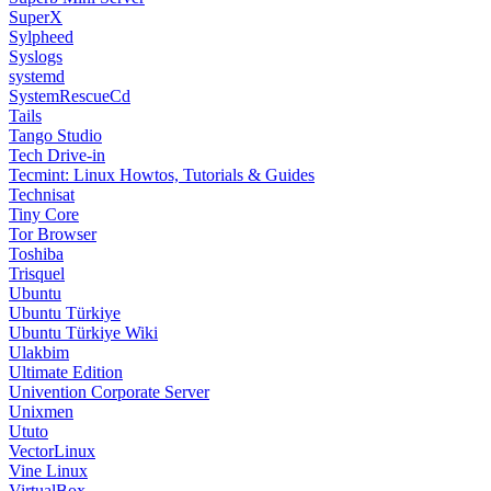
SuperX
Sylpheed
Syslogs
systemd
SystemRescueCd
Tails
Tango Studio
Tech Drive-in
Tecmint: Linux Howtos, Tutorials & Guides
Technisat
Tiny Core
Tor Browser
Toshiba
Trisquel
Ubuntu
Ubuntu Türkiye
Ubuntu Türkiye Wiki
Ulakbim
Ultimate Edition
Univention Corporate Server
Unixmen
Ututo
VectorLinux
Vine Linux
VirtualBox