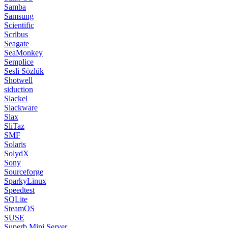
Samba
Samsung
Scientific
Scribus
Seagate
SeaMonkey
Semplice
Sesli Sözlük
Shotwell
siduction
Slackel
Slackware
Slax
SliTaz
SMF
Solaris
SolydX
Sony
Sourceforge
SparkyLinux
Speedtest
SQLite
SteamOS
SUSE
Superb Mini Server