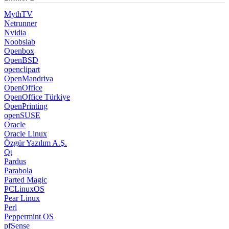
MythTV
Netrunner
Nvidia
Noobslab
Openbox
OpenBSD
openclipart
OpenMandriva
OpenOffice
OpenOffice Türkiye
OpenPrinting
openSUSE
Oracle
Oracle Linux
Özgür Yazılım A.Ş.
Qt
Pardus
Parabola
Parted Magic
PCLinuxOS
Pear Linux
Perl
Peppermint OS
pfSense