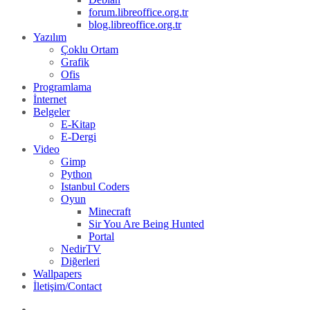
forum.libreoffice.org.tr
blog.libreoffice.org.tr
Yazılım
Çoklu Ortam
Grafik
Ofis
Programlama
İnternet
Belgeler
E-Kitap
E-Dergi
Video
Gimp
Python
Istanbul Coders
Oyun
Minecraft
Sir You Are Being Hunted
Portal
NedirTV
Diğerleri
Wallpapers
İletişim/Contact