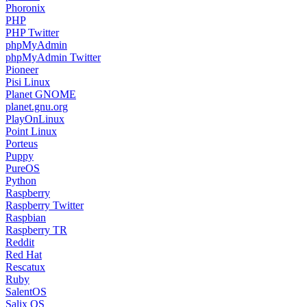
Phoronix
PHP
PHP Twitter
phpMyAdmin
phpMyAdmin Twitter
Pioneer
Pisi Linux
Planet GNOME
planet.gnu.org
PlayOnLinux
Point Linux
Porteus
Puppy
PureOS
Python
Raspberry
Raspberry Twitter
Raspbian
Raspberry TR
Reddit
Red Hat
Rescatux
Ruby
SalentOS
Salix OS