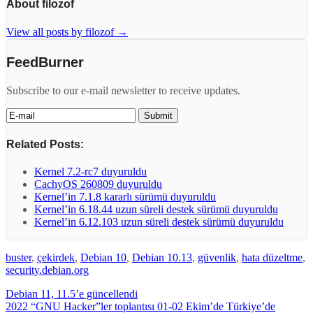
About filozof
View all posts by filozof
→
FeedBurner
Subscribe to our e-mail newsletter to receive updates.
Related Posts:
Kernel 7.2-rc7 duyuruldu
CachyOS 260809 duyuruldu
Kernel’in 7.1.8 kararlı sürümü duyuruldu
Kernel’in 6.18.44 uzun süreli destek sürümü duyuruldu
Kernel’in 6.12.103 uzun süreli destek sürümü duyuruldu
buster
,
çekirdek
,
Debian 10
,
Debian 10.13
,
güvenlik
,
hata düzeltme
,
security.debian.org
Debian 11, 11.5’e güncellendi
2022 “GNU Hacker”ler toplantısı 01-02 Ekim’de Türkiye’de