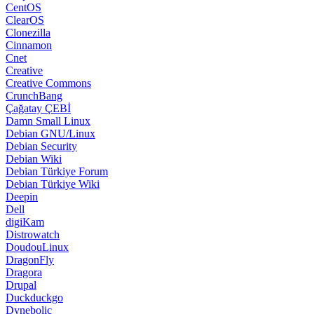
CentOS
ClearOS
Clonezilla
Cinnamon
Cnet
Creative
Creative Commons
CrunchBang
Çağatay ÇEBİ
Damn Small Linux
Debian GNU/Linux
Debian Security
Debian Wiki
Debian Türkiye Forum
Debian Türkiye Wiki
Deepin
Dell
digiKam
Distrowatch
DoudouLinux
DragonFly
Dragora
Drupal
Duckduckgo
Dynebolic