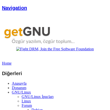
Navigation
Home
Diğerleri
Anasayfa
Donanım
GNU/Linux
GNU/Linux İpuçları
Linux
Forum
Debian