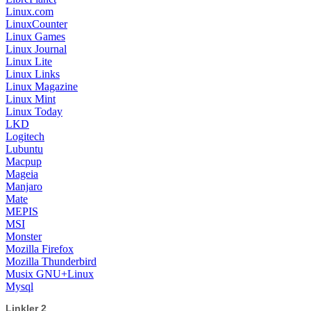
Linux.com
LinuxCounter
Linux Games
Linux Journal
Linux Lite
Linux Links
Linux Magazine
Linux Mint
Linux Today
LKD
Logitech
Lubuntu
Macpup
Mageia
Manjaro
Mate
MEPIS
MSI
Monster
Mozilla Firefox
Mozilla Thunderbird
Musix GNU+Linux
Mysql
Linkler 2