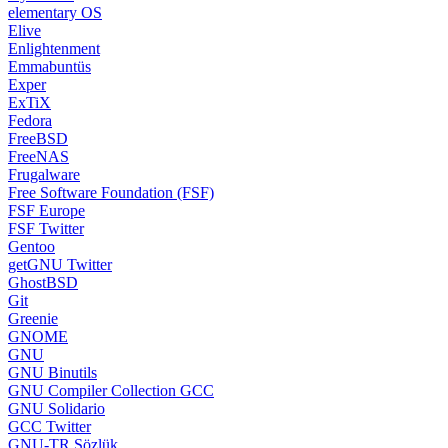
elementary OS
Elive
Enlightenment
Emmabuntüs
Exper
ExTiX
Fedora
FreeBSD
FreeNAS
Frugalware
Free Software Foundation (FSF)
FSF Europe
FSF Twitter
Gentoo
getGNU Twitter
GhostBSD
Git
Greenie
GNOME
GNU
GNU Binutils
GNU Compiler Collection GCC
GNU Solidario
GCC Twitter
GNU-TR Sözlük