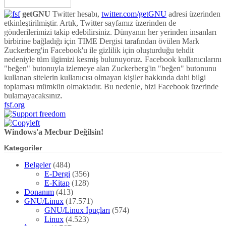
getGNU
Twitter hesabı,
twitter.com/getGNU
adresi üzerinden
etkinleştirilmiştir. Artık, Twitter sayfamız üzerinden de
gönderilerimizi takip edebilirsiniz. Dünyanın her yerinden insanları
birbirine bağladığı için TIME Dergisi tarafından övülen Mark
Zuckerberg'in Facebook'u ile gizlilik için oluşturduğu tehdit
nedeniyle tüm ilgimizi kesmiş bulunuyoruz. Facebook kullanıcılarını
"beğen" butonuyla izlemeye alan Zuckerberg'in "beğen" butonunu
kullanan sitelerin kullanıcısı olmayan kişiler hakkında dahi bilgi
toplaması mümkün olmaktadır. Bu nedenle, bizi Facebook üzerinde
bulamayacaksınız.
fsf.org
Windows'a Mecbur Değilsin!
Kategoriler
Belgeler
(484)
E-Dergi
(356)
E-Kitap
(128)
Donanım
(413)
GNU/Linux
(17.571)
GNU/Linux İpuçları
(574)
Linux
(4.523)