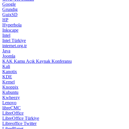
Google
Grundig
GuixSD
HP
Hyperbola
Inkscape
Intel
Intel Türkiye
internet.org.tr
Java
Joomla
KAK Kamu Açık Kaynak Konferansı
Kali
Kanotix
KDE
Kernel
Knoppix
Kubuntu
Kwheezy
Lenovo
libreCMC
LibreOffice
LibreOffice Türkiye
Libreoffice Twitter
LibrePlanet