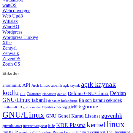
wattOS
Webconverger
Web Upd8
Wifislax
WineHQ
Wordpress
Wordpress Türkiye
Xfce
Zentyal
Zenwalk
ZevenOS
Zorin OS
Etiketler
açık kaynak
API
anonimlik
Arch Linux tabanlı
açık kaynak
kodlu
Debian
Debian GNU/Linux
Calamares
cinnamon
C++
debian
GNU/Linux tabanlı
En son kararlı çekirdek
donanım hızlandırma
gnome
gizlilik
freedesktop.org
Etkileşimli 3D grafik render
GNU/Linux
güvenlik
GNU Genel Kamu Lisansı
linux
kernel
KDE Plasma
kde
güvenlik aracı
internet tarayıcısı
mate
lxqt
oyun
sürüm takvimi
test
The Document
openbox
python
Rasmus Lerdorf