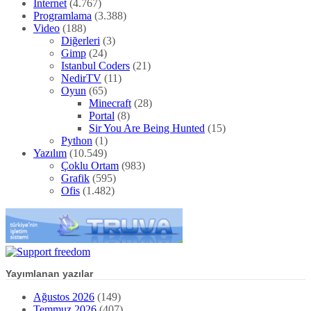
İnternet
(4.767)
Programlama
(3.388)
Video
(188)
Diğerleri
(3)
Gimp
(24)
Istanbul Coders
(21)
NedirTV
(11)
Oyun
(65)
Minecraft
(28)
Portal
(8)
Sir You Are Being Hunted
(15)
Python
(1)
Yazılım
(10.549)
Çoklu Ortam
(983)
Grafik
(595)
Ofis
(1.482)
Yayımlanan yazılar
Ağustos 2026
(149)
Temmuz 2026
(407)