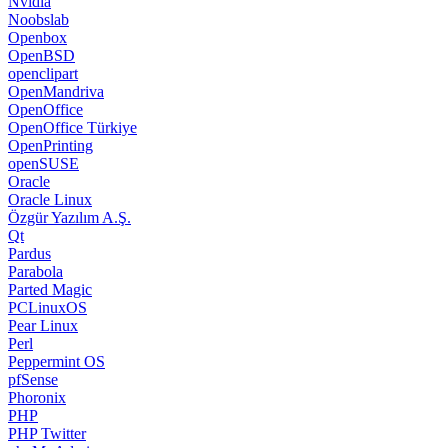
Nvidia
Noobslab
Openbox
OpenBSD
openclipart
OpenMandriva
OpenOffice
OpenOffice Türkiye
OpenPrinting
openSUSE
Oracle
Oracle Linux
Özgür Yazılım A.Ş.
Qt
Pardus
Parabola
Parted Magic
PCLinuxOS
Pear Linux
Perl
Peppermint OS
pfSense
Phoronix
PHP
PHP Twitter