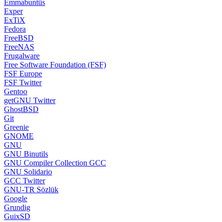
Emmabuntüs
Exper
ExTiX
Fedora
FreeBSD
FreeNAS
Frugalware
Free Software Foundation (FSF)
FSF Europe
FSF Twitter
Gentoo
getGNU Twitter
GhostBSD
Git
Greenie
GNOME
GNU
GNU Binutils
GNU Compiler Collection GCC
GNU Solidario
GCC Twitter
GNU-TR Sözlük
Google
Grundig
GuixSD