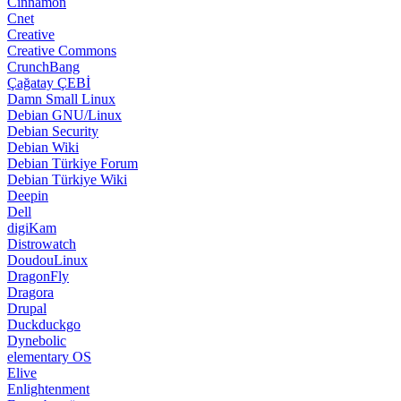
Cinnamon
Cnet
Creative
Creative Commons
CrunchBang
Çağatay ÇEBİ
Damn Small Linux
Debian GNU/Linux
Debian Security
Debian Wiki
Debian Türkiye Forum
Debian Türkiye Wiki
Deepin
Dell
digiKam
Distrowatch
DoudouLinux
DragonFly
Dragora
Drupal
Duckduckgo
Dynebolic
elementary OS
Elive
Enlightenment