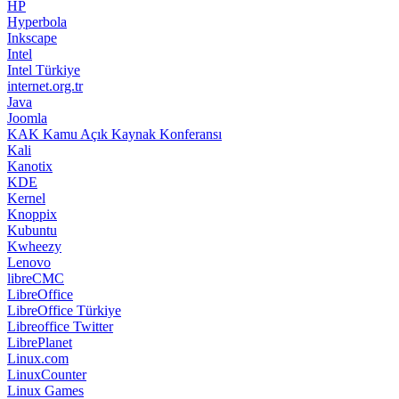
HP
Hyperbola
Inkscape
Intel
Intel Türkiye
internet.org.tr
Java
Joomla
KAK Kamu Açık Kaynak Konferansı
Kali
Kanotix
KDE
Kernel
Knoppix
Kubuntu
Kwheezy
Lenovo
libreCMC
LibreOffice
LibreOffice Türkiye
Libreoffice Twitter
LibrePlanet
Linux.com
LinuxCounter
Linux Games