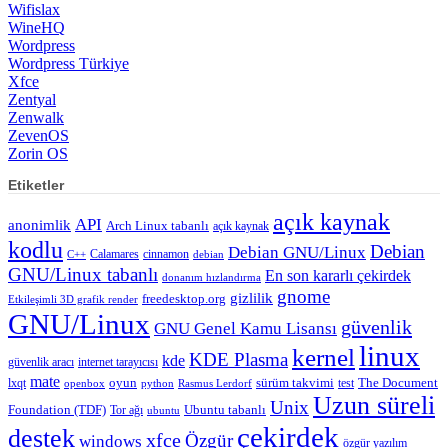
Wifislax
WineHQ
Wordpress
Wordpress Türkiye
Xfce
Zentyal
Zenwalk
ZevenOS
Zorin OS
Etiketler
açık kaynak
API
anonimlik
Arch Linux tabanlı
açık kaynak
kodlu
Debian
Debian GNU/Linux
Calamares
cinnamon
C++
debian
GNU/Linux tabanlı
En son kararlı çekirdek
donanım hızlandırma
gnome
gizlilik
freedesktop.org
Etkileşimli 3D grafik render
GNU/Linux
güvenlik
GNU Genel Kamu Lisansı
linux
kernel
KDE Plasma
kde
güvenlik aracı
internet tarayıcısı
mate
lxqt
oyun
sürüm takvimi
test
The Document
openbox
python
Rasmus Lerdorf
Uzun süreli
Unix
Ubuntu tabanlı
Foundation (TDF)
Tor ağı
ubuntu
çekirdek
destek
xfce
Özgür
windows
özgür yazılım