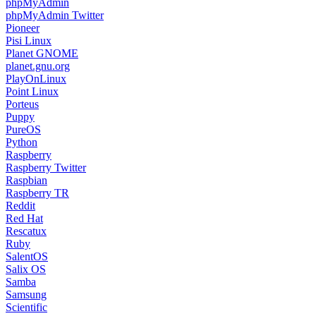
phpMyAdmin
phpMyAdmin Twitter
Pioneer
Pisi Linux
Planet GNOME
planet.gnu.org
PlayOnLinux
Point Linux
Porteus
Puppy
PureOS
Python
Raspberry
Raspberry Twitter
Raspbian
Raspberry TR
Reddit
Red Hat
Rescatux
Ruby
SalentOS
Salix OS
Samba
Samsung
Scientific