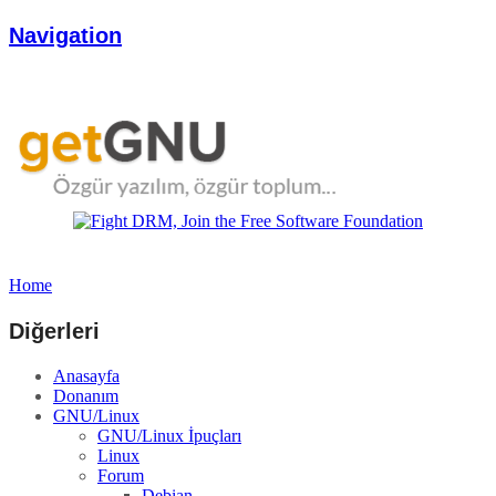
Navigation
Home
Diğerleri
Anasayfa
Donanım
GNU/Linux
GNU/Linux İpuçları
Linux
Forum
Debian