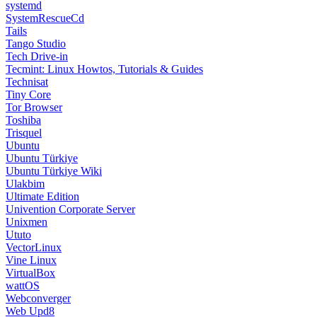
systemd
SystemRescueCd
Tails
Tango Studio
Tech Drive-in
Tecmint: Linux Howtos, Tutorials & Guides
Technisat
Tiny Core
Tor Browser
Toshiba
Trisquel
Ubuntu
Ubuntu Türkiye
Ubuntu Türkiye Wiki
Ulakbim
Ultimate Edition
Univention Corporate Server
Unixmen
Ututo
VectorLinux
Vine Linux
VirtualBox
wattOS
Webconverger
Web Upd8