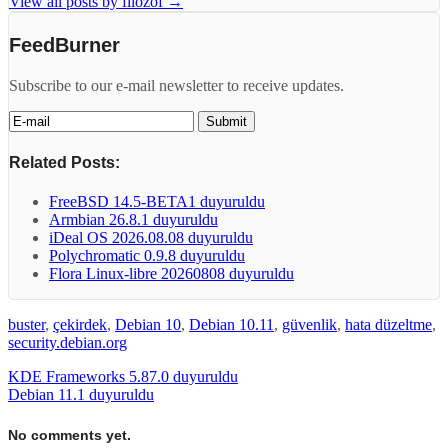
View all posts by filozof
→
FeedBurner
Subscribe to our e-mail newsletter to receive updates.
Related Posts:
FreeBSD 14.5-BETA1 duyuruldu
Armbian 26.8.1 duyuruldu
iDeal OS 2026.08.08 duyuruldu
Polychromatic 0.9.8 duyuruldu
Flora Linux-libre 20260808 duyuruldu
buster
,
çekirdek
,
Debian 10
,
Debian 10.11
,
güvenlik
,
hata düzeltme
,
security.debian.org
KDE Frameworks 5.87.0 duyuruldu
Debian 11.1 duyuruldu
No comments yet.