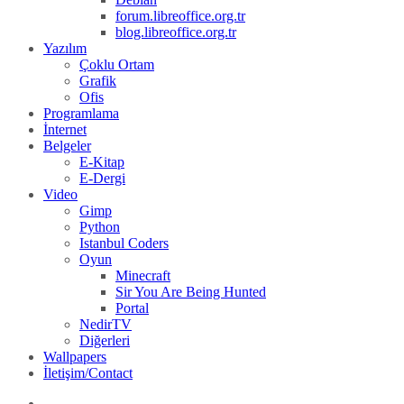
forum.libreoffice.org.tr
blog.libreoffice.org.tr
Yazılım
Çoklu Ortam
Grafik
Ofis
Programlama
İnternet
Belgeler
E-Kitap
E-Dergi
Video
Gimp
Python
Istanbul Coders
Oyun
Minecraft
Sir You Are Being Hunted
Portal
NedirTV
Diğerleri
Wallpapers
İletişim/Contact