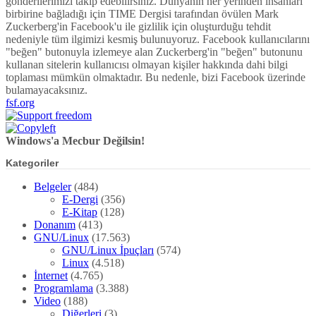
gönderilerimizi takip edebilirsiniz. Dünyanın her yerinden insanları
birbirine bağladığı için TIME Dergisi tarafından övülen Mark
Zuckerberg'in Facebook'u ile gizlilik için oluşturduğu tehdit
nedeniyle tüm ilgimizi kesmiş bulunuyoruz. Facebook kullanıcılarını
"beğen" butonuyla izlemeye alan Zuckerberg'in "beğen" butonunu
kullanan sitelerin kullanıcısı olmayan kişiler hakkında dahi bilgi
toplaması mümkün olmaktadır. Bu nedenle, bizi Facebook üzerinde
bulamayacaksınız.
fsf.org
Windows'a Mecbur Değilsin!
Kategoriler
Belgeler
(484)
E-Dergi
(356)
E-Kitap
(128)
Donanım
(413)
GNU/Linux
(17.563)
GNU/Linux İpuçları
(574)
Linux
(4.518)
İnternet
(4.765)
Programlama
(3.388)
Video
(188)
Diğerleri
(3)