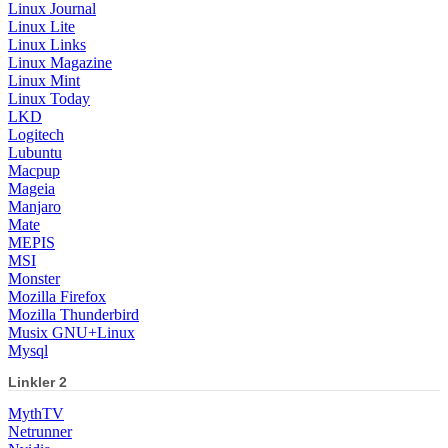
Linux Journal
Linux Lite
Linux Links
Linux Magazine
Linux Mint
Linux Today
LKD
Logitech
Lubuntu
Macpup
Mageia
Manjaro
Mate
MEPIS
MSI
Monster
Mozilla Firefox
Mozilla Thunderbird
Musix GNU+Linux
Mysql
Linkler 2
MythTV
Netrunner