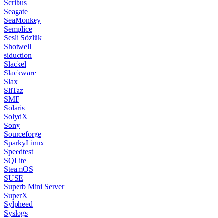
Scribus
Seagate
SeaMonkey
Semplice
Sesli Sözlük
Shotwell
siduction
Slackel
Slackware
Slax
SliTaz
SMF
Solaris
SolydX
Sony
Sourceforge
SparkyLinux
Speedtest
SQLite
SteamOS
SUSE
Superb Mini Server
SuperX
Sylpheed
Syslogs