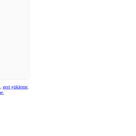
6
,
geri yükleme
,
ne
,