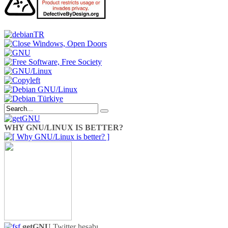
WHY GNU/LINUX IS BETTER?
getGNU
Twitter hesabı,