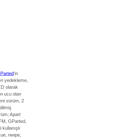
.Parted
‘in
eri yedekleme,
 CD olarak
ön ucu olan
eni sürüm, 2
dilmiş
rüm; Apart
nFM, GParted,
 kullanışlı
cue, nwipe,