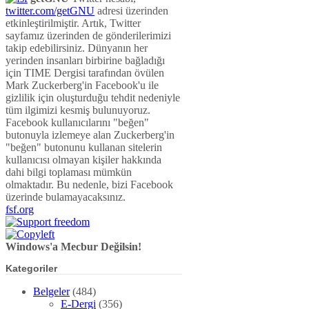
twitter.com/getGNU
adresi üzerinden
etkinleştirilmiştir. Artık, Twitter
sayfamız üzerinden de gönderilerimizi
takip edebilirsiniz. Dünyanın her
yerinden insanları birbirine bağladığı
için TIME Dergisi tarafından övülen
Mark Zuckerberg'in Facebook'u ile
gizlilik için oluşturduğu tehdit nedeniyle
tüm ilgimizi kesmiş bulunuyoruz.
Facebook kullanıcılarını "beğen"
butonuyla izlemeye alan Zuckerberg'in
"beğen" butonunu kullanan sitelerin
kullanıcısı olmayan kişiler hakkında
dahi bilgi toplaması mümkün
olmaktadır. Bu nedenle, bizi Facebook
üzerinde bulamayacaksınız.
fsf.org
Windows'a Mecbur Değilsin!
Kategoriler
Belgeler
(484)
E-Dergi
(356)