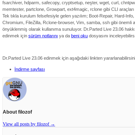
fsarchiver, hdparm, safecopy, cryptsetup, neşter, wget, curl, chntpw
memtester, partclone, Growpart, ext4magic, rclone gibi CLI araçları 
Tek tıkla kurulum felsefesiyle gelen yazılım; Boot-Repair, Hard-Info, 
Chromium, FileZilla, Rclone-browser, Vim, samba, ssh gibi önemli a
önyüklenmiş olarak kullanıma sunuluyor. Dr.Parted Live 23.06 hakkı
edinmek için
sürüm notlarını
ya da
beni oku
dosyasını inceleyebilirsi
Dr.Parted Live 23.06 edinmek için aşağıdaki linkten yararlanabilirsin
İndirme sayfası
About filozof
View all posts by filozof
→