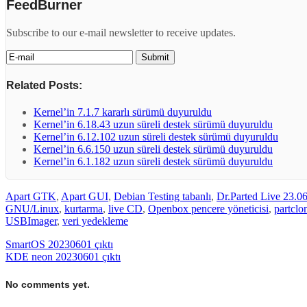
FeedBurner
Subscribe to our e-mail newsletter to receive updates.
Related Posts:
Kernel’in 7.1.7 kararlı sürümü duyuruldu
Kernel’in 6.18.43 uzun süreli destek sürümü duyuruldu
Kernel’in 6.12.102 uzun süreli destek sürümü duyuruldu
Kernel’in 6.6.150 uzun süreli destek sürümü duyuruldu
Kernel’in 6.1.182 uzun süreli destek sürümü duyuruldu
Apart GTK
,
Apart GUI
,
Debian Testing tabanlı
,
Dr.Parted Live 23.0
GNU/Linux
,
kurtarma
,
live CD
,
Openbox pencere yöneticisi
,
partclo
USBImager
,
veri yedekleme
SmartOS 20230601 çıktı
KDE neon 20230601 çıktı
No comments yet.