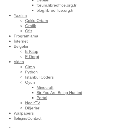
Debian
forum.libreoffice.org.tr
blog.libreoffice.org.tr
Yazılım
Çoklu Ortam
Grafik
Ofis
Programlama
İnternet
Belgeler
E-Kitap
E-Dergi
Video
Gimp
Python
Istanbul Coders
Oyun
Minecraft
Sir You Are Being Hunted
Portal
NedirTV
Diğerleri
Wallpapers
İletişim/Contact