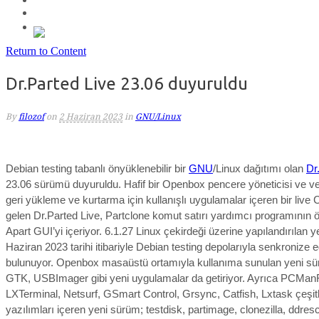
Return to Content
Dr.Parted Live 23.06 duyuruldu
By
filozof
on
2 Haziran 2023
in
GNU/Linux
Debian testing tabanlı önyüklenebilir bir
GNU
/Linux dağıtımı olan
Dr
23.06 sürümü duyuruldu. Hafif bir Openbox pencere yöneticisi ve v
geri yükleme ve kurtarma için kullanışlı uygulamalar içeren bir live
gelen Dr.Parted Live, Partclone komut satırı yardımcı programının 
Apart GUI’yi içeriyor.
6.1.27
Linux çekirdeği üzerine yapılandırılan y
Haziran 2023 tarihi itibariyle Debian testing depolarıyla senkronize e
bulunuyor. Openbox masaüstü ortamıyla kullanıma sunulan yeni sü
GTK, USBImager gibi yeni uygulamalar da getiriyor. Ayrıca PCMa
LXTerminal, Netsurf, GSmart Control, Grsync, Catfish, Lxtask çeşitli
yazılımları içeren yeni sürüm; testdisk, partimage, clonezilla, ddres