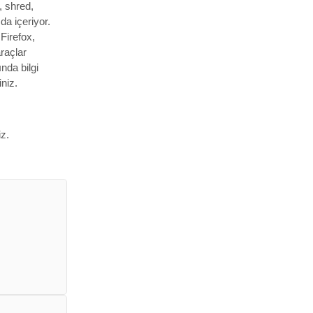
, shred,
da içeriyor.
Firefox,
raçlar
nda bilgi
niz.
iz.