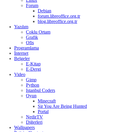
Linux
Forum
Debian
forum.libreoffice.org.tr
blog.libreoffice.org.tr
Yazılım
Çoklu Ortam
Grafik
Ofis
Programlama
İnternet
Belgeler
E-Kitap
E-Dergi
Video
Gimp
Python
Istanbul Coders
Oyun
Minecraft
Sir You Are Being Hunted
Portal
NedirTV
Diğerleri
Wallpapers