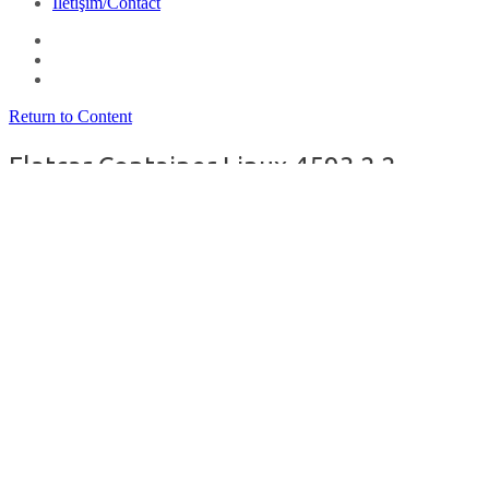
İletişim/Contact
Return to Content
Flatcar Container Linux 4593.2.2
duyuruldu
By
filozof
on
3 Haziran 2026
in
GNU/Linux
Gentoo Linux tabanlı,
konteynerler için optimize edilmiş bir
GNU
/Linux dağıtımı olan
Flatcar Container Linux
‘un 4593.2.2 sürümü duyuruldu. Yalnızca
konteynerleri çalıştırmak için gereken araçları içeren ve