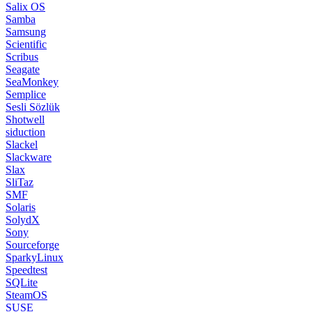
Salix OS
Samba
Samsung
Scientific
Scribus
Seagate
SeaMonkey
Semplice
Sesli Sözlük
Shotwell
siduction
Slackel
Slackware
Slax
SliTaz
SMF
Solaris
SolydX
Sony
Sourceforge
SparkyLinux
Speedtest
SQLite
SteamOS
SUSE