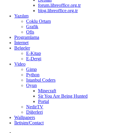
forum.libreoffice.org.tr
blog.libreoffice.org.tr
Yazılım
Çoklu Ortam
Grafik
Ofis
Programlama
İnternet
Belgeler
E-Kitap
E-Dergi
Video
Gimp
Python
Istanbul Coders
Oyun
Minecraft
Sir You Are Being Hunted
Portal
NedirTV
Diğerleri
Wallpapers
İletişim/Contact