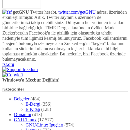
getGNU
Twitter hesabı,
twitter.com/getGNU
adresi üzerinden
etkinleştirilmiştir. Artık, Twitter sayfamız üzerinden de
gönderilerimizi takip edebilirsiniz. Dünyanın her yerinden insanları
birbirine bağladığı için TIME Dergisi tarafından övülen Mark
Zuckerberg'in Facebook'u ile gizlilik için oluşturduğu tehdit
nedeniyle tüm ilgimizi kesmiş bulunuyoruz. Facebook kullanıcılarını
"beğen" butonuyla izlemeye alan Zuckerberg'in "beğen" butonunu
kullanan sitelerin kullanıcısı olmayan kişiler hakkında dahi bilgi
toplaması mümkün olmaktadır. Bu nedenle, bizi Facebook üzerinde
bulamayacaksınız.
fsf.org
Windows'a Mecbur Değilsin!
Kategoriler
Belgeler
(484)
E-Dergi
(356)
E-Kitap
(128)
Donanım
(413)
GNU/Linux
(17.577)
GNU/Linux İpuçları
(574)