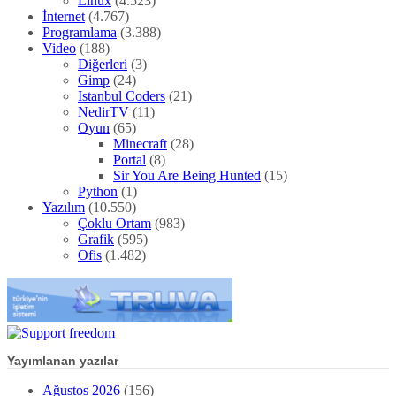
Linux
(4.523)
İnternet
(4.767)
Programlama
(3.388)
Video
(188)
Diğerleri
(3)
Gimp
(24)
Istanbul Coders
(21)
NedirTV
(11)
Oyun
(65)
Minecraft
(28)
Portal
(8)
Sir You Are Being Hunted
(15)
Python
(1)
Yazılım
(10.550)
Çoklu Ortam
(983)
Grafik
(595)
Ofis
(1.482)
Yayımlanan yazılar
Ağustos 2026
(156)