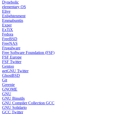
Dynebolic
elementary OS
Elive
Enlightenment
Emmabuntüs
Exper
ExTiX
Fedora
FreeBSD
FreeNAS
Frugalware
Free Software Foundation (FSF)
FSF Europe
FSF Twitter
Gentoo
getGNU Twitter
GhostBSD
Git
Greenie
GNOME
GNU
GNU Binutils
GNU Compiler Collection GCC
GNU Solidario
GCC Twitter