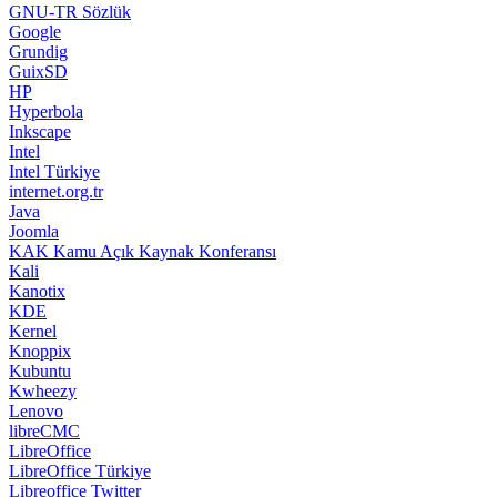
GNU-TR Sözlük
Google
Grundig
GuixSD
HP
Hyperbola
Inkscape
Intel
Intel Türkiye
internet.org.tr
Java
Joomla
KAK Kamu Açık Kaynak Konferansı
Kali
Kanotix
KDE
Kernel
Knoppix
Kubuntu
Kwheezy
Lenovo
libreCMC
LibreOffice
LibreOffice Türkiye
Libreoffice Twitter