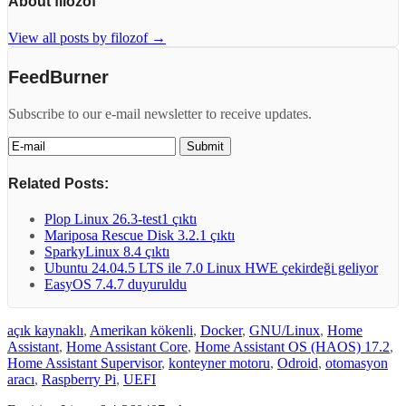
About filozof
View all posts by filozof
→
FeedBurner
Subscribe to our e-mail newsletter to receive updates.
Related Posts:
Plop Linux 26.3-test1 çıktı
Mariposa Rescue Disk 3.2.1 çıktı
SparkyLinux 8.4 çıktı
Ubuntu 24.04.5 LTS ile 7.0 Linux HWE çekirdeği geliyor
EasyOS 7.4.7 duyuruldu
açık kaynaklı
,
Amerikan kökenli
,
Docker
,
GNU/Linux
,
Home
Assistant
,
Home Assistant Core
,
Home Assistant OS (HAOS) 17.2
,
Home Assistant Supervisor
,
konteyner motoru
,
Odroid
,
otomasyon
aracı
,
Raspberry Pi
,
UEFI