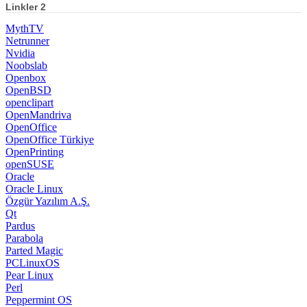
Linkler 2
MythTV
Netrunner
Nvidia
Noobslab
Openbox
OpenBSD
openclipart
OpenMandriva
OpenOffice
OpenOffice Türkiye
OpenPrinting
openSUSE
Oracle
Oracle Linux
Özgür Yazılım A.Ş.
Qt
Pardus
Parabola
Parted Magic
PCLinuxOS
Pear Linux
Perl
Peppermint OS