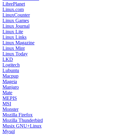
LibrePlanet
Linux.com
LinuxCounter
Linux Games
Linux Journal
Linux Lite
Linux Links
Linux Magazine
Linux Mint
Linux Today
LKD
Logitech
Lubuntu
Macpup
Mageia
Manjaro
Mate
MEPIS
MSI
Monster
Mozilla Firefox
Mozilla Thunderbird
Musix GNU+Linux
Mysql