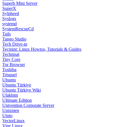
Superb Mini Server
SuperX
Sylpheed
Syslogs
systemd
SystemRescueCd
Tails
Tango Studio
Tech Drive-in
Tecmint: Linux Howtos, Tutorials & Guides
Technisat
Tiny Core
Tor Browser
Toshiba
Trisquel
Ubuntu
Ubuntu Türkiye
Ubuntu Türkiye Wiki
Ulakbim
Ultimate Edition
Univention Corporate Server
Unixmen
Ututo
VectorLinux
Vine Linux