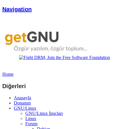
Navigation
Home
Diğerleri
Anasayfa
Donanım
GNU/Linux
GNU/Linux İpuçları
Linux
Forum
Debian