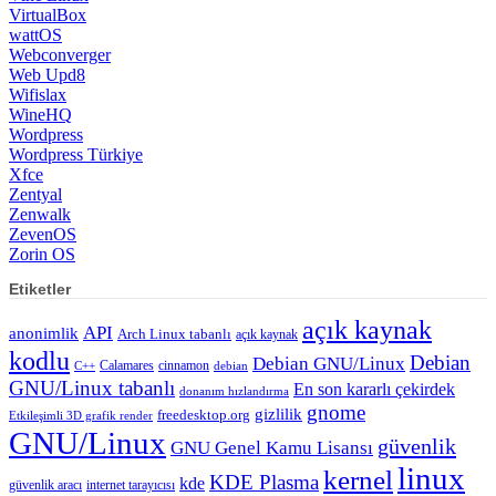
VirtualBox
wattOS
Webconverger
Web Upd8
Wifislax
WineHQ
Wordpress
Wordpress Türkiye
Xfce
Zentyal
Zenwalk
ZevenOS
Zorin OS
Etiketler
açık kaynak
API
anonimlik
Arch Linux tabanlı
açık kaynak
kodlu
Debian
Debian GNU/Linux
Calamares
cinnamon
C++
debian
GNU/Linux tabanlı
En son kararlı çekirdek
donanım hızlandırma
gnome
gizlilik
freedesktop.org
Etkileşimli 3D grafik render
GNU/Linux
güvenlik
GNU Genel Kamu Lisansı
linux
kernel
KDE Plasma
kde
güvenlik aracı
internet tarayıcısı