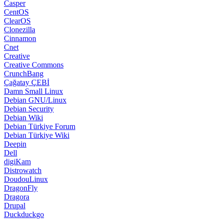
Casper
CentOS
ClearOS
Clonezilla
Cinnamon
Cnet
Creative
Creative Commons
CrunchBang
Çağatay ÇEBİ
Damn Small Linux
Debian GNU/Linux
Debian Security
Debian Wiki
Debian Türkiye Forum
Debian Türkiye Wiki
Deepin
Dell
digiKam
Distrowatch
DoudouLinux
DragonFly
Dragora
Drupal
Duckduckgo