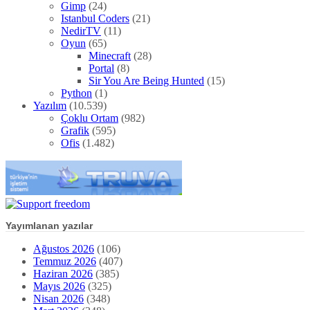
Gimp
(24)
Istanbul Coders
(21)
NedirTV
(11)
Oyun
(65)
Minecraft
(28)
Portal
(8)
Sir You Are Being Hunted
(15)
Python
(1)
Yazılım
(10.539)
Çoklu Ortam
(982)
Grafik
(595)
Ofis
(1.482)
Yayımlanan yazılar
Ağustos 2026
(106)
Temmuz 2026
(407)
Haziran 2026
(385)
Mayıs 2026
(325)
Nisan 2026
(348)