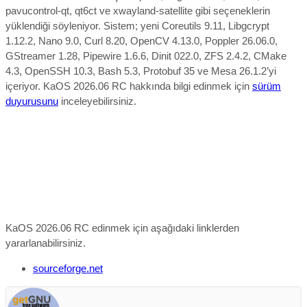
pavucontrol-qt, qt6ct ve xwayland-satellite gibi seçeneklerin
yüklendiği söyleniyor. Sistem; yeni Coreutils 9.11, Libgcrypt
1.12.2, Nano 9.0, Curl 8.20, OpenCV 4.13.0, Poppler 26.06.0,
GStreamer 1.28, Pipewire 1.6.6, Dinit 022.0, ZFS 2.4.2, CMake
4.3, OpenSSH 10.3, Bash 5.3, Protobuf 35 ve Mesa 26.1.2’yi
içeriyor.
KaOS 2026.06 RC
hakkında bilgi edinmek için
sürüm
duyurusunu
inceleyebilirsiniz.
KaOS 2026.06 RC edinmek için aşağıdaki linklerden
yararlanabilirsiniz.
sourceforge.net