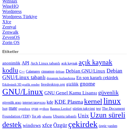
Wifislax
WineHQ
Wordpress
Wordpress Türkiye
Xfce
Zentyal
Zenwalk
ZevenOS
Zorin OS
Etiketler
açık kaynak
API
anonimlik
Arch Linux tabanlı
açık kaynak
kodlu
Debian
Debian GNU/Linux
Calamares
cinnamon
C++
debian
GNU/Linux tabanlı
En son kararlı çekirdek
donanım hızlandırma
gnome
gizlilik
freedesktop.org
Etkileşimli 3D grafik render
GNU/Linux
güvenlik
GNU Genel Kamu Lisansı
linux
kernel
KDE Plasma
kde
güvenlik aracı
internet tarayıcısı
mate
lxqt
oyun
sürüm takvimi
test
The Document
openbox
python
Rasmus Lerdorf
Uzun süreli
Unix
Ubuntu tabanlı
Foundation (TDF)
Tor ağı
ubuntu
çekirdek
destek
xfce
Özgür
windows
özgür yazılım