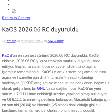
Return to Content
KaOS 2026.06 RC duyuruldu
By
filozof
on
9 Haziran 2026
in
GNU/Linux
KaOS
‘un en son test sürümü 2026.06 RC duyuruldu. KaOS
ekibinin, 2026.06 RC’yi duyurmaktan mutluluk duyduğu ifade
ediliyor.
Başlatma sistemi olarak systemd’den uzaklaşma
işleminin tamamlandığı,
KaOS’un artık sistem başlatma, oturum
açma ve hizmetler için dinit > turnstile > seatd kullandığı
söyleniyor.
Qt/KDE araç seti ve masaüstüne odaklanan, bağımsız
olarak geliştirilmiş bir
GNU
/Linux dağıtımı olan KaOS’un yeni
sürümü;
7.0.11
Linux çekirdeği
üzerine yapılandırılmış bulunuyor
ve
Qt 6.11.1 üzerine inşa edilmiş
bulunuyor.
Masaüstü kabuğu için
en son niri (26.04) ve Noctalia (v5 alpha) dahil
olduğu gibi b
u
kurulumu tamamlamak için cliphist, brightnessctl, ddcutil,