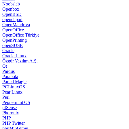
Noobslab
Openbox
OpenBSD
openclipart
OpenMandriva
OpenOffice
OpenOffice Türkiye
OpenPrinting
openSUSE
Oracle
Oracle Linux
Özgür Yazılım A.Ş.
Qt
Pardus
Parabola
Parted Magic
PCLinuxOS
Pear Linux
Perl
Peppermint OS
pfSense
Phoronix
PHP
PHP Twitter
phpMyAdmin