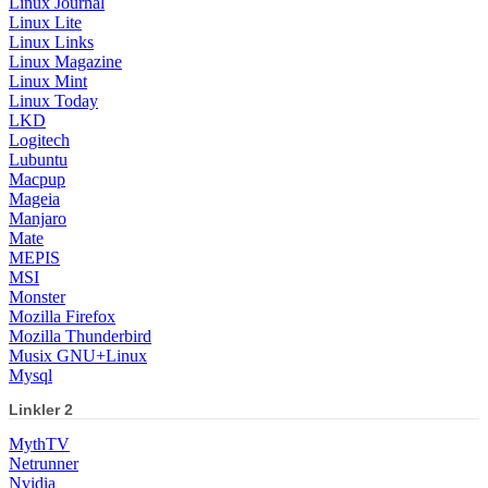
Linux Journal
Linux Lite
Linux Links
Linux Magazine
Linux Mint
Linux Today
LKD
Logitech
Lubuntu
Macpup
Mageia
Manjaro
Mate
MEPIS
MSI
Monster
Mozilla Firefox
Mozilla Thunderbird
Musix GNU+Linux
Mysql
Linkler 2
MythTV
Netrunner
Nvidia