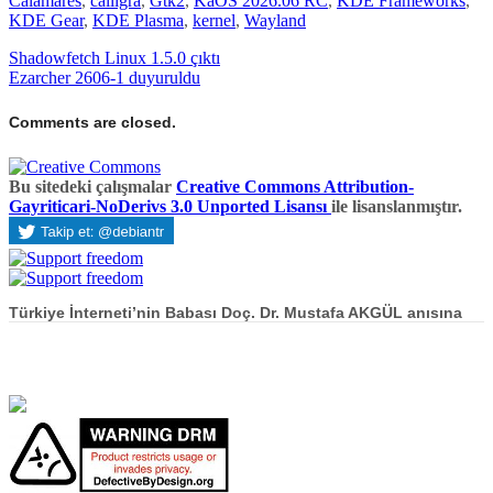
Calamares
,
calligra
,
Gtk2
,
KaOS 2026.06 RC
,
KDE Frameworks
,
KDE Gear
,
KDE Plasma
,
kernel
,
Wayland
Shadowfetch Linux 1.5.0 çıktı
Ezarcher 2606-1 duyuruldu
Comments are closed.
Bu sitedeki çalışmalar
Creative Commons Attribution-
Gayriticari-NoDerivs 3.0 Unported Lisansı
ile lisanslanmıştır.
Türkiye İnterneti’nin Babası Doç. Dr. Mustafa AKGÜL anısına