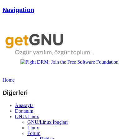
Navigation
Home
Diğerleri
Anasayfa
Donanım
GNU/Linux
GNU/Linux İpuçları
Linux
Forum
Debian