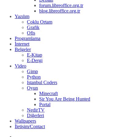
forum.libreoffice.org.tr
blog.libreoffice.org.tr
Yazılım
Çoklu Ortam
Grafik
Ofis
Programlama
İnternet
Belgeler
E-Kitap
E-Dergi
Video
Gimp
Python
Istanbul Coders
Oyun
Minecraft
Sir You Are Being Hunted
Portal
NedirTV
Diğerleri
Wallpapers
İletişim/Contact