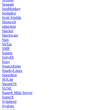
Seagate
SeaMonkey
Semplice
Sesli Sözlük
Shotwell
siduction
Slackel
Slackware
Slax
SliTaz
SMF
Solaris
SolydX
Sony
Sourceforge
SparkyLinux
Speedtest
SQLite
SteamOS
SUSE
Superb Mini Server
SuperX
Sylpheed
Syslogs