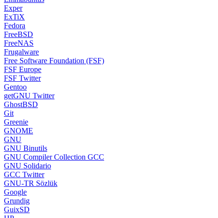
Exper
ExTiX
Fedora
FreeBSD
FreeNAS
Frugalware
Free Software Foundation (FSF)
FSF Europe
FSF Twitter
Gentoo
getGNU Twitter
GhostBSD
Git
Greenie
GNOME
GNU
GNU Binutils
GNU Compiler Collection GCC
GNU Solidario
GCC Twitter
GNU-TR Sözlük
Google
Grundig
GuixSD