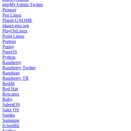
phpMyAdmin Twitter
Pioneer
Pisi Linux
Planet GNOME
planet.gnu.org
PlayOnLinux
Point Linux
Porteus
Puppy
PureOS
Python
Raspberry
Raspberry Twitter
Raspbian
Raspberry TR
Reddit
Red Hat
Rescatux
Ruby
SalentOS
Salix OS
Samba
Samsung
Scientific
Scribus