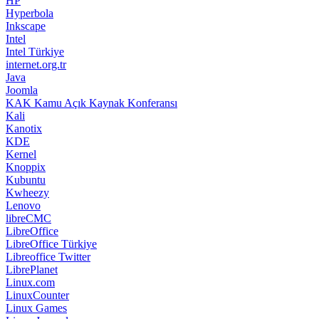
HP
Hyperbola
Inkscape
Intel
Intel Türkiye
internet.org.tr
Java
Joomla
KAK Kamu Açık Kaynak Konferansı
Kali
Kanotix
KDE
Kernel
Knoppix
Kubuntu
Kwheezy
Lenovo
libreCMC
LibreOffice
LibreOffice Türkiye
Libreoffice Twitter
LibrePlanet
Linux.com
LinuxCounter
Linux Games