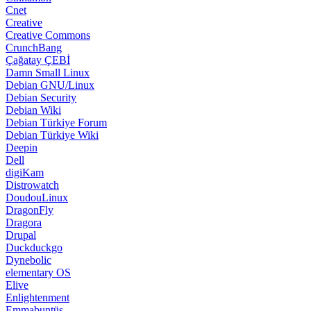
Cnet
Creative
Creative Commons
CrunchBang
Çağatay ÇEBİ
Damn Small Linux
Debian GNU/Linux
Debian Security
Debian Wiki
Debian Türkiye Forum
Debian Türkiye Wiki
Deepin
Dell
digiKam
Distrowatch
DoudouLinux
DragonFly
Dragora
Drupal
Duckduckgo
Dynebolic
elementary OS
Elive
Enlightenment
Emmabuntüs