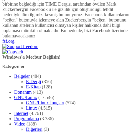
birbirine bağladığı için TIME Dergisi tarafından övülen Mark
Zuckerberg'in Facebook'u ile gizlilik için oluşturduğu tehdit
nedeniyle tüm ilgimizi kesmiş bulunuyoruz. Facebook kullanıcılarını
"beğen" butonuyla izlemeye alan Zuckerberg'in "beğen" butonunu
kullanan sitelerin kullanıcısı olmayan kişiler hakkında dahi bilgi
toplaması mümkün olmaktadır. Bu nedenle, bizi Facebook üzerinde
bulamayacaksınız.
fsf.org
Windows'a Mecbur Değilsin!
Kategoriler
Belgeler
(484)
E-Dergi
(356)
E-Kitap
(128)
Donanım
(413)
GNU/Linux
(17.546)
GNU/Linux İpuçları
(574)
Linux
(4.515)
İnternet
(4.761)
Programlama
(3.386)
Video
(188)
Diğerleri
(3)