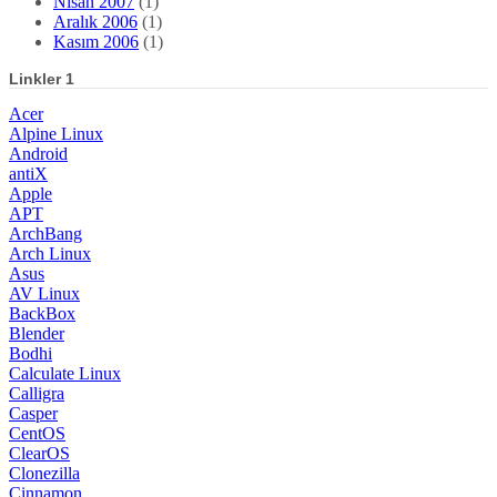
Nisan 2007
(1)
Aralık 2006
(1)
Kasım 2006
(1)
Linkler 1
Acer
Alpine Linux
Android
antiX
Apple
APT
ArchBang
Arch Linux
Asus
AV Linux
BackBox
Blender
Bodhi
Calculate Linux
Calligra
Casper
CentOS
ClearOS
Clonezilla
Cinnamon