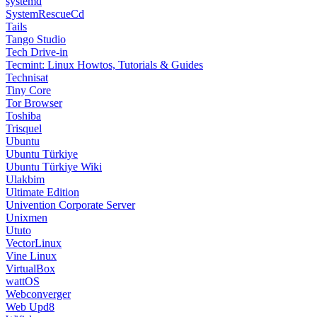
systemd
SystemRescueCd
Tails
Tango Studio
Tech Drive-in
Tecmint: Linux Howtos, Tutorials & Guides
Technisat
Tiny Core
Tor Browser
Toshiba
Trisquel
Ubuntu
Ubuntu Türkiye
Ubuntu Türkiye Wiki
Ulakbim
Ultimate Edition
Univention Corporate Server
Unixmen
Ututo
VectorLinux
Vine Linux
VirtualBox
wattOS
Webconverger
Web Upd8