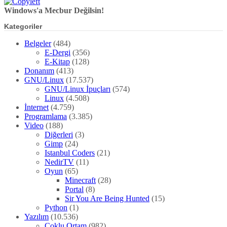
Windows'a Mecbur Değilsin!
Kategoriler
Belgeler
(484)
E-Dergi
(356)
E-Kitap
(128)
Donanım
(413)
GNU/Linux
(17.537)
GNU/Linux İpuçları
(574)
Linux
(4.508)
İnternet
(4.759)
Programlama
(3.385)
Video
(188)
Diğerleri
(3)
Gimp
(24)
Istanbul Coders
(21)
NedirTV
(11)
Oyun
(65)
Minecraft
(28)
Portal
(8)
Sir You Are Being Hunted
(15)
Python
(1)
Yazılım
(10.536)
Çoklu Ortam
(982)