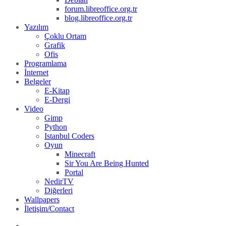
forum.libreoffice.org.tr
blog.libreoffice.org.tr
Yazılım
Çoklu Ortam
Grafik
Ofis
Programlama
İnternet
Belgeler
E-Kitap
E-Dergi
Video
Gimp
Python
Istanbul Coders
Oyun
Minecraft
Sir You Are Being Hunted
Portal
NedirTV
Diğerleri
Wallpapers
İletişim/Contact