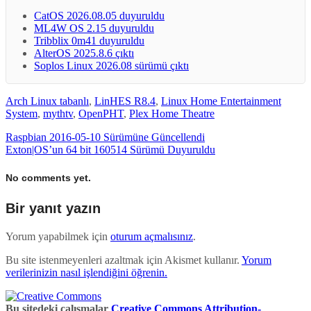
CatOS 2026.08.05 duyuruldu
ML4W OS 2.15 duyuruldu
Tribblix 0m41 duyuruldu
AlterOS 2025.8.6 çıktı
Soplos Linux 2026.08 sürümü çıktı
Arch Linux tabanlı
,
LinHES R8.4
,
Linux Home Entertainment
System
,
mythtv
,
OpenPHT
,
Plex Home Theatre
Raspbian 2016-05-10 Sürümüne Güncellendi
Exton|OS’un 64 bit 160514 Sürümü Duyuruldu
No comments yet.
Bir yanıt yazın
Yorum yapabilmek için
oturum açmalısınız
.
Bu site istenmeyenleri azaltmak için Akismet kullanır.
Yorum
verilerinizin nasıl işlendiğini öğrenin.
Bu sitedeki çalışmalar
Creative Commons Attribution-