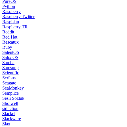
PureOS
Python
Raspberry
Raspberry Twitter
Raspbian
Raspberry TR
Reddit
Red Hat
Rescatux
Ruby
SalentOS
Salix OS
Samba
Samsung
Scientific
Scribus
Seagate
SeaMonkey
Semplice
Sesli Sözlük
Shotwell
siduction
Slackel
Slackware
Slax