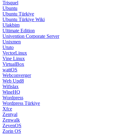
Trisquel
Ubuntu
Ubuntu Türkiye
Ubuntu Türkiye Wiki
Ulakbim
Ultimate Edition
Univention Corporate Server
Unixmen
Ututo
VectorLinux
Vine Linux
VirtualBox
wattOS
Webconverger
Web Upd8
Wifislax
WineHQ
Wordpress
Wordpress Türkiye
Xfce
Zentyal
Zenwalk
ZevenOS
Zorin OS