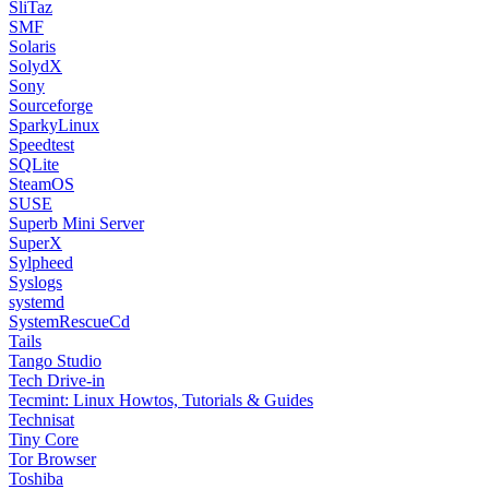
SliTaz
SMF
Solaris
SolydX
Sony
Sourceforge
SparkyLinux
Speedtest
SQLite
SteamOS
SUSE
Superb Mini Server
SuperX
Sylpheed
Syslogs
systemd
SystemRescueCd
Tails
Tango Studio
Tech Drive-in
Tecmint: Linux Howtos, Tutorials & Guides
Technisat
Tiny Core
Tor Browser
Toshiba