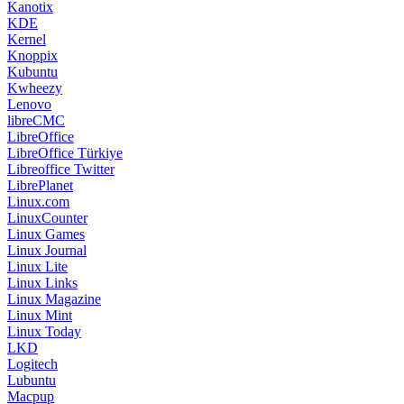
Kanotix
KDE
Kernel
Knoppix
Kubuntu
Kwheezy
Lenovo
libreCMC
LibreOffice
LibreOffice Türkiye
Libreoffice Twitter
LibrePlanet
Linux.com
LinuxCounter
Linux Games
Linux Journal
Linux Lite
Linux Links
Linux Magazine
Linux Mint
Linux Today
LKD
Logitech
Lubuntu
Macpup