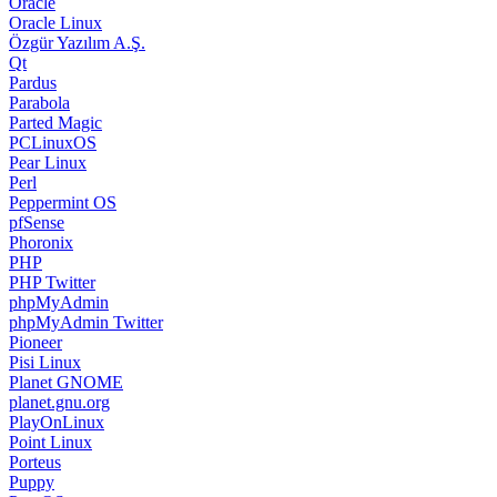
Oracle
Oracle Linux
Özgür Yazılım A.Ş.
Qt
Pardus
Parabola
Parted Magic
PCLinuxOS
Pear Linux
Perl
Peppermint OS
pfSense
Phoronix
PHP
PHP Twitter
phpMyAdmin
phpMyAdmin Twitter
Pioneer
Pisi Linux
Planet GNOME
planet.gnu.org
PlayOnLinux
Point Linux
Porteus
Puppy