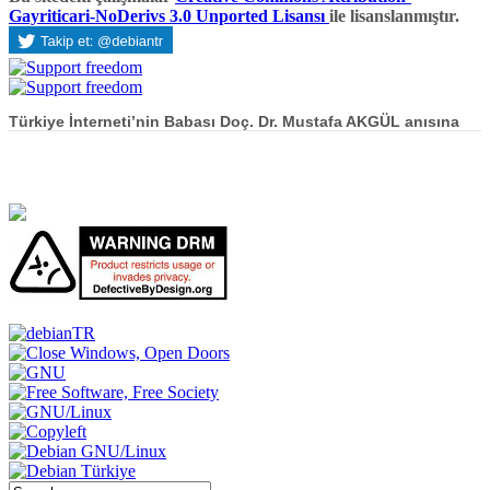
Gayriticari-NoDerivs 3.0 Unported Lisansı
ile lisanslanmıştır.
Türkiye İnterneti’nin Babası Doç. Dr. Mustafa AKGÜL anısına