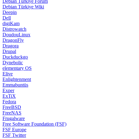
Debian Türkiye Forum
Debian Türkiye Wiki
Deepin
Dell
digiKam
Distrowatch
DoudouLinux
DragonFly
Dragora
Drupal
Duckduckgo
Dynebolic
elementary OS
Elive
Enlightenment
Emmabuntüs
Exper
ExTiX
Fedora
FreeBSD
FreeNAS
Frugalware
Free Software Foundation (FSF)
FSF Europe
FSF Twitter