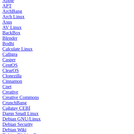
Apple
APT
ArchBang
Arch Linux
Asus
AV Linux
BackBox
Blender
Bodhi
Calculate Linux
Calligra
Casper
CentOS
ClearOS
Clonezilla
Cinnamon
Cnet
Creative
Creative Commons
CrunchBang
Çağatay ÇEBİ
Damn Small Linux
Debian GNU/Linux
Debian Security
Debian Wiki