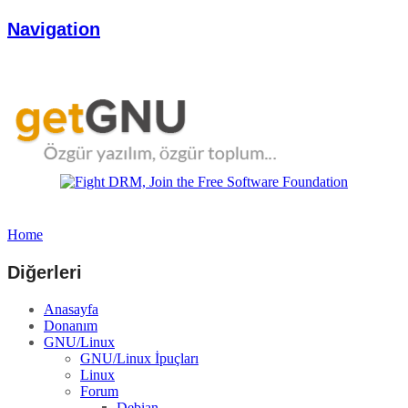
Navigation
Home
Diğerleri
Anasayfa
Donanım
GNU/Linux
GNU/Linux İpuçları
Linux
Forum
Debian