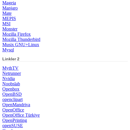
Mageia
Manjaro
Mate
MEPIS
MSI
Monster
Mozilla Firefox
Mozilla Thunderbird
Musix GNU+Linux
Mysql
Linkler 2
MythTV
Netrunner
Nvidia
Noobslab
Openbox
OpenBSD
openclipart
OpenMandriva
OpenOffice
OpenOffice Türkiye
OpenPrinting
openSUSE