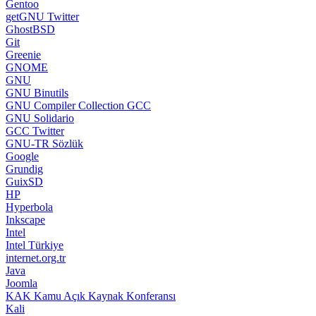
Gentoo
getGNU Twitter
GhostBSD
Git
Greenie
GNOME
GNU
GNU Binutils
GNU Compiler Collection GCC
GNU Solidario
GCC Twitter
GNU-TR Sözlük
Google
Grundig
GuixSD
HP
Hyperbola
Inkscape
Intel
Intel Türkiye
internet.org.tr
Java
Joomla
KAK Kamu Açık Kaynak Konferansı
Kali