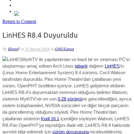
Return to Content
LinHES R8.4 Duyuruldu
By
filozof
on
15 Mayıs 2016
in
GNU/Linux
MythTV ile yapılandırılan ve basit bir ev sineması PC’si
oluşturmayı amaç edinen Arch Linux
tabanlı
dağıtım
LinHES
‘in
(Linux Home Entertainment System) 8.4 sürümü, Cecil Watson
tarafından duyuruldu. Plex Home Theatre’dan çatallanan yeni
sürüm, OpenPHT özellikleri içeriyor. LinHES geliştirme ekibinin
LinHES R8.4’ü duyurmaktan memnun olduğunu belirten Watson;
sistemin MythTV’nin en son
0.28 sürümü
ne güncellendiğini, ayrıca
sistem kütüphaneleri, NVIDIA sürücüleri ve diğer birçok parçanın
da güncellenmiş olduğunu söyledi. Plex Home Theatre’dan
çatallanan sistemin
Kodi 16.1
içerdiğini söyleyen Watson; LinHES
R8.4’ün OpenPHT’ye taşındığını ifade etti. LinHES R8.4 hakkında
ayrıntılı bilgi edinmek için
sürüm duyurusunu
inceleyebilirsiniz.