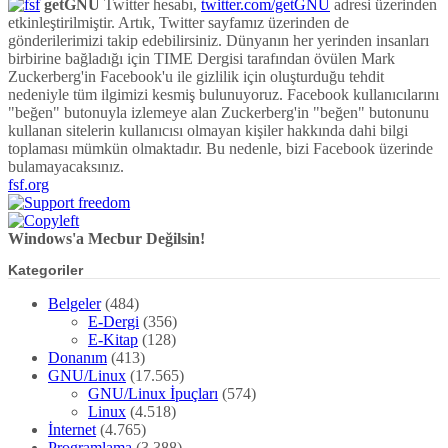
getGNU
Twitter hesabı,
twitter.com/getGNU
adresi üzerinden
etkinleştirilmiştir. Artık, Twitter sayfamız üzerinden de
gönderilerimizi takip edebilirsiniz. Dünyanın her yerinden insanları
birbirine bağladığı için TIME Dergisi tarafından övülen Mark
Zuckerberg'in Facebook'u ile gizlilik için oluşturduğu tehdit
nedeniyle tüm ilgimizi kesmiş bulunuyoruz. Facebook kullanıcılarını
"beğen" butonuyla izlemeye alan Zuckerberg'in "beğen" butonunu
kullanan sitelerin kullanıcısı olmayan kişiler hakkında dahi bilgi
toplaması mümkün olmaktadır. Bu nedenle, bizi Facebook üzerinde
bulamayacaksınız.
fsf.org
Windows'a Mecbur Değilsin!
Kategoriler
Belgeler
(484)
E-Dergi
(356)
E-Kitap
(128)
Donanım
(413)
GNU/Linux
(17.565)
GNU/Linux İpuçları
(574)
Linux
(4.518)
İnternet
(4.765)
Programlama
(3.388)