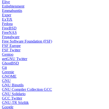
Elive
Enlightenment
Emmabuntüs
Exper
ExTiX
Fedora
FreeBSD
FreeNAS
Frugalware
Free Software Foundation (FSF)
FSF Europe
FSF Twitter
Gentoo
getGNU Twitter
GhostBSD
Git
Greenie
GNOME
GNU
GNU Binutils
GNU Compiler Collection GCC
GNU Solidario
GCC Twitter
GNU-TR Sözlük
Google