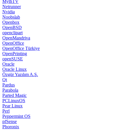
MythTV
Netrunner
Nvidia
Noobslab
Openbox
OpenBSD
openclipart
OpenMandriva
OpenOffice
OpenOffice Türkiye
OpenPrinting
openSUSE
Oracle
Oracle Linux
Özgür Yazılım A.Ş.
Qt
Pardus
Parabola
Parted Magic
PCLinuxOS
Pear Linux
Perl
Peppermint OS
pfSense
Phoronix