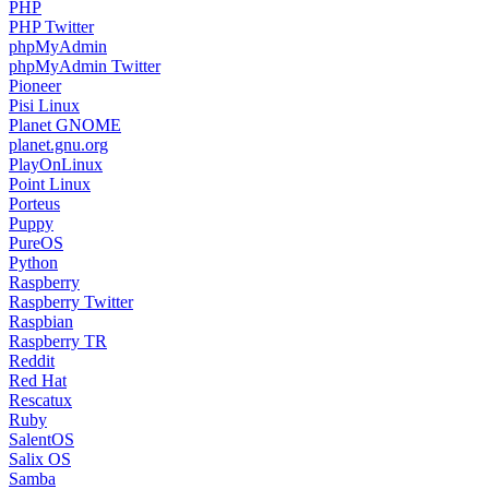
PHP
PHP Twitter
phpMyAdmin
phpMyAdmin Twitter
Pioneer
Pisi Linux
Planet GNOME
planet.gnu.org
PlayOnLinux
Point Linux
Porteus
Puppy
PureOS
Python
Raspberry
Raspberry Twitter
Raspbian
Raspberry TR
Reddit
Red Hat
Rescatux
Ruby
SalentOS
Salix OS
Samba