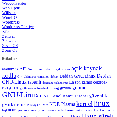
Webconverger
Web Upd8
Wifislax
WineHQ
Wordpress
Wordpress Türkiye
Xfce
Zentyal
Zenwalk
ZevenOS
Zorin OS
Etiketler
açık kaynak
API
anonimlik
Arch Linux tabanlı
açık kaynak
kodlu
Debian
Debian GNU/Linux
Calamares
cinnamon
C++
debian
GNU/Linux tabanlı
En son kararlı çekirdek
donanım hızlandırma
gnome
gizlilik
freedesktop.org
Etkileşimli 3D grafik render
GNU/Linux
güvenlik
GNU Genel Kamu Lisansı
linux
kernel
KDE Plasma
kde
güvenlik aracı
internet tarayıcısı
mate
lxqt
oyun
sürüm takvimi
test
The Document
openbox
python
Rasmus Lerdorf
Uzun süreli
Unix