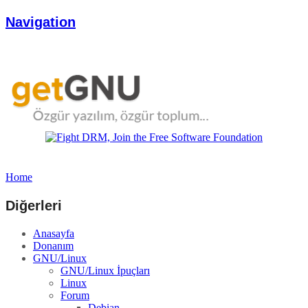
Navigation
Home
Diğerleri
Anasayfa
Donanım
GNU/Linux
GNU/Linux İpuçları
Linux
Forum
Debian