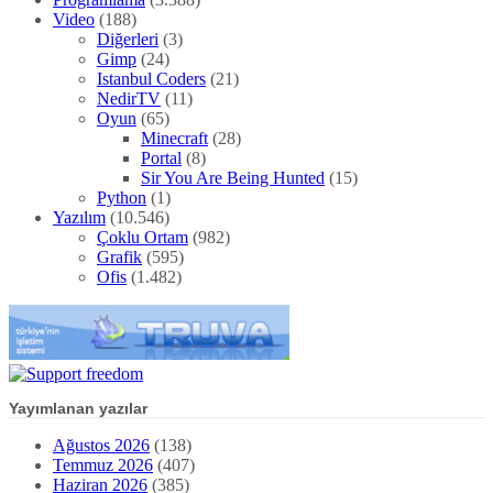
Video
(188)
Diğerleri
(3)
Gimp
(24)
Istanbul Coders
(21)
NedirTV
(11)
Oyun
(65)
Minecraft
(28)
Portal
(8)
Sir You Are Being Hunted
(15)
Python
(1)
Yazılım
(10.546)
Çoklu Ortam
(982)
Grafik
(595)
Ofis
(1.482)
Yayımlanan yazılar
Ağustos 2026
(138)
Temmuz 2026
(407)
Haziran 2026
(385)