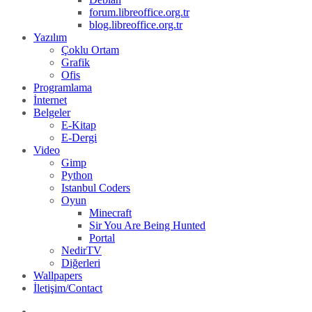
forum.libreoffice.org.tr
blog.libreoffice.org.tr
Yazılım
Çoklu Ortam
Grafik
Ofis
Programlama
İnternet
Belgeler
E-Kitap
E-Dergi
Video
Gimp
Python
Istanbul Coders
Oyun
Minecraft
Sir You Are Being Hunted
Portal
NedirTV
Diğerleri
Wallpapers
İletişim/Contact