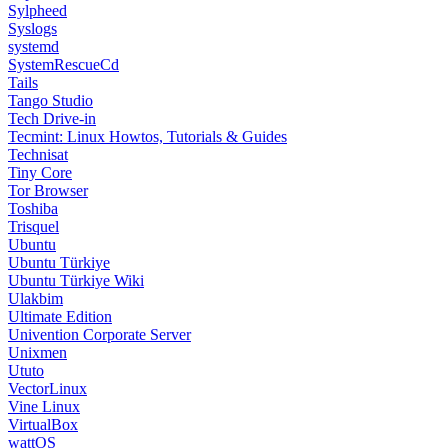
Sylpheed
Syslogs
systemd
SystemRescueCd
Tails
Tango Studio
Tech Drive-in
Tecmint: Linux Howtos, Tutorials & Guides
Technisat
Tiny Core
Tor Browser
Toshiba
Trisquel
Ubuntu
Ubuntu Türkiye
Ubuntu Türkiye Wiki
Ulakbim
Ultimate Edition
Univention Corporate Server
Unixmen
Ututo
VectorLinux
Vine Linux
VirtualBox
wattOS