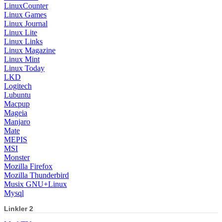
LinuxCounter
Linux Games
Linux Journal
Linux Lite
Linux Links
Linux Magazine
Linux Mint
Linux Today
LKD
Logitech
Lubuntu
Macpup
Mageia
Manjaro
Mate
MEPIS
MSI
Monster
Mozilla Firefox
Mozilla Thunderbird
Musix GNU+Linux
Mysql
Linkler 2