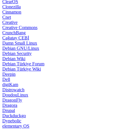
ClearOS
Clonezilla
Cinnamon
Cnet
Creative
Creative Commons
CrunchBang
Çağatay ÇEBİ
Damn Small Linux
Debian GNU/Linux
Debian Security
Debian Wiki
Debian Türkiye Forum
Debian Türkiye Wiki
Deepin
Dell
digiKam
Distrowatch
DoudouLinux
DragonFly
Dragora
Drupal
Duckduckgo
Dynebolic
elementary OS