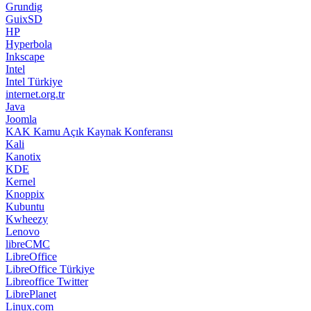
Grundig
GuixSD
HP
Hyperbola
Inkscape
Intel
Intel Türkiye
internet.org.tr
Java
Joomla
KAK Kamu Açık Kaynak Konferansı
Kali
Kanotix
KDE
Kernel
Knoppix
Kubuntu
Kwheezy
Lenovo
libreCMC
LibreOffice
LibreOffice Türkiye
Libreoffice Twitter
LibrePlanet
Linux.com