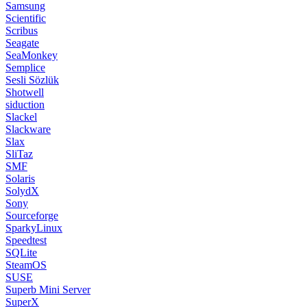
Samsung
Scientific
Scribus
Seagate
SeaMonkey
Semplice
Sesli Sözlük
Shotwell
siduction
Slackel
Slackware
Slax
SliTaz
SMF
Solaris
SolydX
Sony
Sourceforge
SparkyLinux
Speedtest
SQLite
SteamOS
SUSE
Superb Mini Server
SuperX