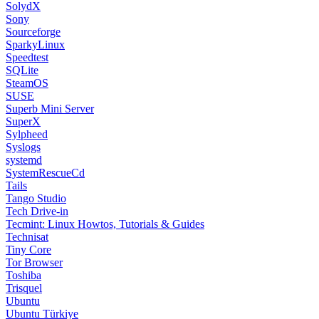
SolydX
Sony
Sourceforge
SparkyLinux
Speedtest
SQLite
SteamOS
SUSE
Superb Mini Server
SuperX
Sylpheed
Syslogs
systemd
SystemRescueCd
Tails
Tango Studio
Tech Drive-in
Tecmint: Linux Howtos, Tutorials & Guides
Technisat
Tiny Core
Tor Browser
Toshiba
Trisquel
Ubuntu
Ubuntu Türkiye