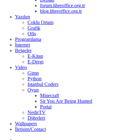
forum.libreoffice.org.tr
blog.libreoffice.org.tr
Yazılım
Çoklu Ortam
Grafik
Ofis
Programlama
İnternet
Belgeler
E-Kitap
E-Dergi
Video
Gimp
Python
Istanbul Coders
Oyun
Minecraft
Sir You Are Being Hunted
Portal
NedirTV
Diğerleri
Wallpapers
İletişim/Contact