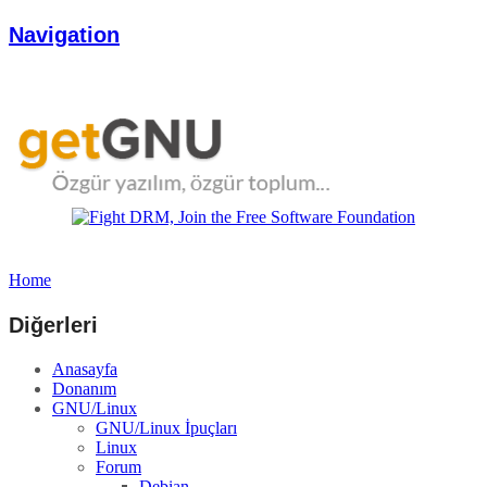
Navigation
Home
Diğerleri
Anasayfa
Donanım
GNU/Linux
GNU/Linux İpuçları
Linux
Forum
Debian