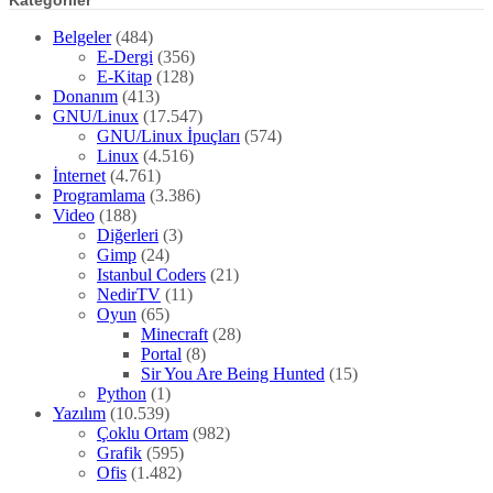
Belgeler
(484)
E-Dergi
(356)
E-Kitap
(128)
Donanım
(413)
GNU/Linux
(17.547)
GNU/Linux İpuçları
(574)
Linux
(4.516)
İnternet
(4.761)
Programlama
(3.386)
Video
(188)
Diğerleri
(3)
Gimp
(24)
Istanbul Coders
(21)
NedirTV
(11)
Oyun
(65)
Minecraft
(28)
Portal
(8)
Sir You Are Being Hunted
(15)
Python
(1)
Yazılım
(10.539)
Çoklu Ortam
(982)
Grafik
(595)
Ofis
(1.482)