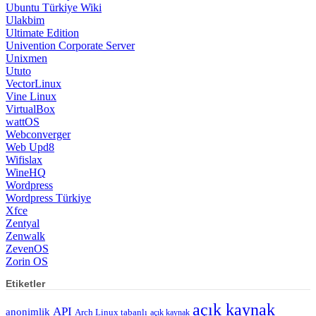
Ubuntu Türkiye Wiki
Ulakbim
Ultimate Edition
Univention Corporate Server
Unixmen
Ututo
VectorLinux
Vine Linux
VirtualBox
wattOS
Webconverger
Web Upd8
Wifislax
WineHQ
Wordpress
Wordpress Türkiye
Xfce
Zentyal
Zenwalk
ZevenOS
Zorin OS
Etiketler
açık kaynak
API
anonimlik
Arch Linux tabanlı
açık kaynak