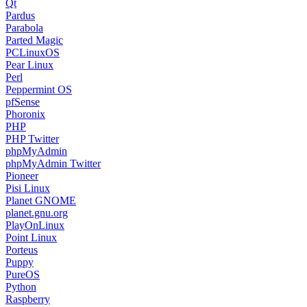
Qt
Pardus
Parabola
Parted Magic
PCLinuxOS
Pear Linux
Perl
Peppermint OS
pfSense
Phoronix
PHP
PHP Twitter
phpMyAdmin
phpMyAdmin Twitter
Pioneer
Pisi Linux
Planet GNOME
planet.gnu.org
PlayOnLinux
Point Linux
Porteus
Puppy
PureOS
Python
Raspberry