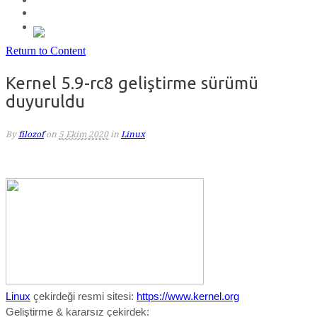
Return to Content
Kernel 5.9-rc8 geliştirme sürümü
duyuruldu
By
filozof
on
5 Ekim 2020
in
Linux
Linux
çekirdeği resmi sitesi:
https://www.kernel.org
Geliştirme & kararsız çekirdek: