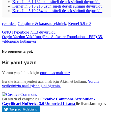
Kernel’in 6.1.182 uzun süreli destek sürümü duyuruldu
Kernel’in 5.15.215 uzun süreli destek sürümü duyuruldu
Kernel’in 5.10.264 uzun süreli destek sürümü duyuruldu
çekirdek
,
Geliştirme & kararsız çekirdek
,
Kernel 5.9-rc8
GNU Hyperbole 7.1.3 duyuruldu
Özgür Yazılım Vakfı’nın (Free Software Foundation – FSF) 35.
yıldönümü kutlanıyor
No comments yet.
Bir yanıt yazın
Yorum yapabilmek için
oturum açmalısınız
.
Bu site istenmeyenleri azaltmak için Akismet kullanır.
Yorum
verilerinizin nasıl işlendiğini öğrenin.
Bu sitedeki çalışmalar
Creative Commons Attribution-
Gayriticari-NoDerivs 3.0 Unported Lisansı
ile lisanslanmıştır.