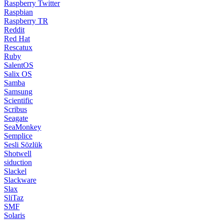
Raspberry Twitter
Raspbian
Raspberry TR
Reddit
Red Hat
Rescatux
Ruby
SalentOS
Salix OS
Samba
Samsung
Scientific
Scribus
Seagate
SeaMonkey
Semplice
Sesli Sözlük
Shotwell
siduction
Slackel
Slackware
Slax
SliTaz
SMF
Solaris