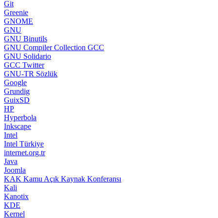
Git
Greenie
GNOME
GNU
GNU Binutils
GNU Compiler Collection GCC
GNU Solidario
GCC Twitter
GNU-TR Sözlük
Google
Grundig
GuixSD
HP
Hyperbola
Inkscape
Intel
Intel Türkiye
internet.org.tr
Java
Joomla
KAK Kamu Açık Kaynak Konferansı
Kali
Kanotix
KDE
Kernel