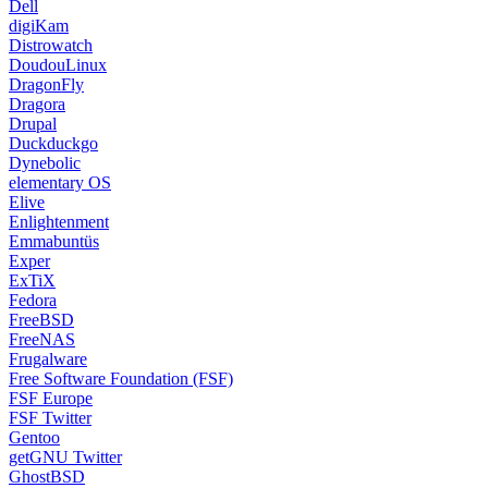
Dell
digiKam
Distrowatch
DoudouLinux
DragonFly
Dragora
Drupal
Duckduckgo
Dynebolic
elementary OS
Elive
Enlightenment
Emmabuntüs
Exper
ExTiX
Fedora
FreeBSD
FreeNAS
Frugalware
Free Software Foundation (FSF)
FSF Europe
FSF Twitter
Gentoo
getGNU Twitter
GhostBSD