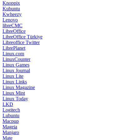
Knoppix
Kubuntu
Kwheezy
Lenovo
libreCMC
LibreOffice
LibreOffice Türkiye
Libreoffice Twitter
LibrePlanet
Linux.com
LinuxCounter
Linux Games
Linux Journal
Linux Lite
Linux Links
Linux Magazine
Linux Mint
Linux Today
LKD
Logitech
Lubuntu
Macpup
Mageia
Manjaro
Mate