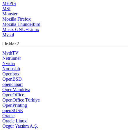
MEPIS
MSI
Monster
Mozilla Firefox
Mozilla Thunderbird
Musix GNU+Linux
Mysql
Linkler 2
MythTV
Netrunner
Nvidia
Noobslab
Openbox
OpenBSD
openclipart
OpenMandriva
OpenOffice
OpenOffice Türkiye
OpenPrinting
openSUSE
Oracle
Oracle Linux
Özgür Yazılım A.Ş.