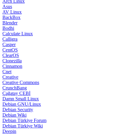
Arch Linux
Asus
AV Linux
BackBox
Blender
Bodhi
Calculate Linux
Calligra
Casper
CentOS
ClearOS
Clonezilla
Cinnamon
Cnet
Creative
Creative Commons
CrunchBang
Çağatay ÇEBİ
Damn Small Linux
Debian GNU/Linux
Debian Security
Debian Wiki
Debian Türkiye Forum
Debian Türkiye Wiki
Deepin