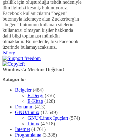
gizlilik için oluşturduğu tehdit nedeniyle
tüm ilgimizi kesmiş bulunuyoruz.
Facebook kullanıcılarını "beğen"
butonuyla izlemeye alan Zuckerberg'in
"beğen" butonunu kullanan sitelerin
kullanıcısı olmayan kişiler hakkında
dahi bilgi toplaması mümkün
olmaktadır. Bu nedenle, bizi Facebook
üzerinde bulamayacaksınız.
fsf.org
Windows'a Mecbur Değilsin!
Kategoriler
Belgeler
(484)
E-Dergi
(356)
E-Kitap
(128)
Donanım
(413)
GNU/Linux
(17.549)
GNU/Linux İpuçları
(574)
Linux
(4.518)
İnternet
(4.761)
Programlama
(3.388)