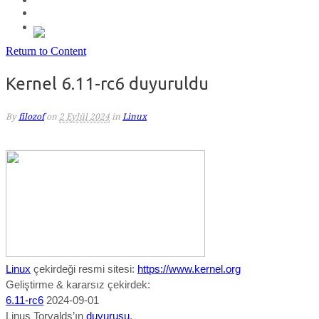
Return to Content
Kernel 6.11-rc6 duyuruldu
By
filozof
on
2 Eylül 2024
in
Linux
Linux
çekirdeği resmi sitesi:
https://www.kernel.org
Geliştirme & kararsız çekirdek:
6.11-rc6
2024-09-01
Linus Torvalds’ın
duyurusu
.