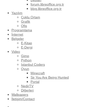
Debian
forum.libreoffice.org.tr
blog.libreoffice.org.tr
Yazılım
Çoklu Ortam
Grafik
Ofis
Programlama
İnternet
Belgeler
E-Kitap
E-Dergi
Video
Gimp
Python
Istanbul Coders
Oyun
Minecraft
Sir You Are Being Hunted
Portal
NedirTV
Diğerleri
Wallpapers
İletişim/Contact