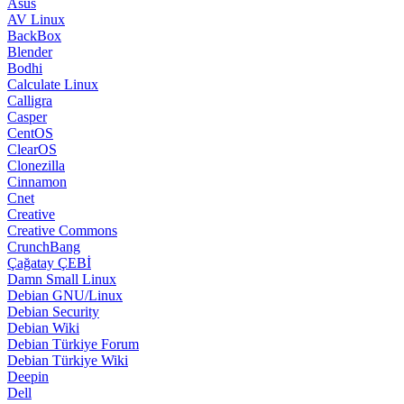
Asus
AV Linux
BackBox
Blender
Bodhi
Calculate Linux
Calligra
Casper
CentOS
ClearOS
Clonezilla
Cinnamon
Cnet
Creative
Creative Commons
CrunchBang
Çağatay ÇEBİ
Damn Small Linux
Debian GNU/Linux
Debian Security
Debian Wiki
Debian Türkiye Forum
Debian Türkiye Wiki
Deepin
Dell