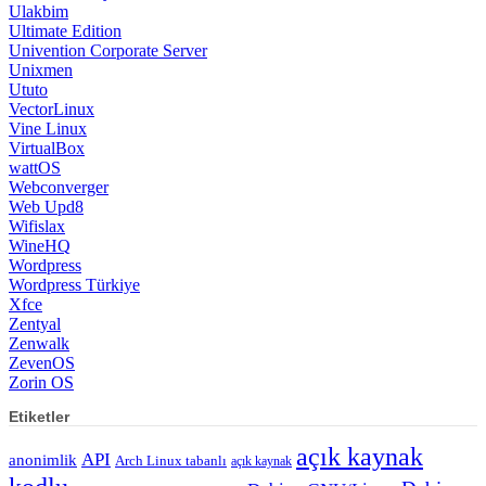
Ulakbim
Ultimate Edition
Univention Corporate Server
Unixmen
Ututo
VectorLinux
Vine Linux
VirtualBox
wattOS
Webconverger
Web Upd8
Wifislax
WineHQ
Wordpress
Wordpress Türkiye
Xfce
Zentyal
Zenwalk
ZevenOS
Zorin OS
Etiketler
açık kaynak
API
anonimlik
Arch Linux tabanlı
açık kaynak