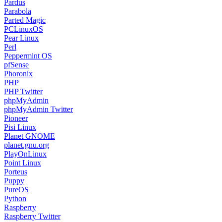
Pardus
Parabola
Parted Magic
PCLinuxOS
Pear Linux
Perl
Peppermint OS
pfSense
Phoronix
PHP
PHP Twitter
phpMyAdmin
phpMyAdmin Twitter
Pioneer
Pisi Linux
Planet GNOME
planet.gnu.org
PlayOnLinux
Point Linux
Porteus
Puppy
PureOS
Python
Raspberry
Raspberry Twitter