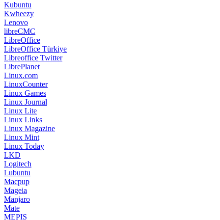
Kubuntu
Kwheezy
Lenovo
libreCMC
LibreOffice
LibreOffice Türkiye
Libreoffice Twitter
LibrePlanet
Linux.com
LinuxCounter
Linux Games
Linux Journal
Linux Lite
Linux Links
Linux Magazine
Linux Mint
Linux Today
LKD
Logitech
Lubuntu
Macpup
Mageia
Manjaro
Mate
MEPIS