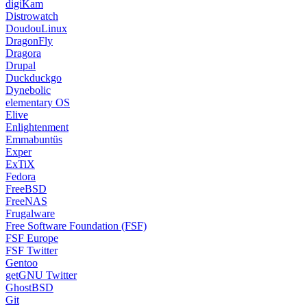
digiKam
Distrowatch
DoudouLinux
DragonFly
Dragora
Drupal
Duckduckgo
Dynebolic
elementary OS
Elive
Enlightenment
Emmabuntüs
Exper
ExTiX
Fedora
FreeBSD
FreeNAS
Frugalware
Free Software Foundation (FSF)
FSF Europe
FSF Twitter
Gentoo
getGNU Twitter
GhostBSD
Git