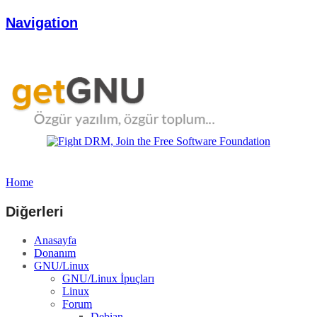
Navigation
Home
Diğerleri
Anasayfa
Donanım
GNU/Linux
GNU/Linux İpuçları
Linux
Forum
Debian