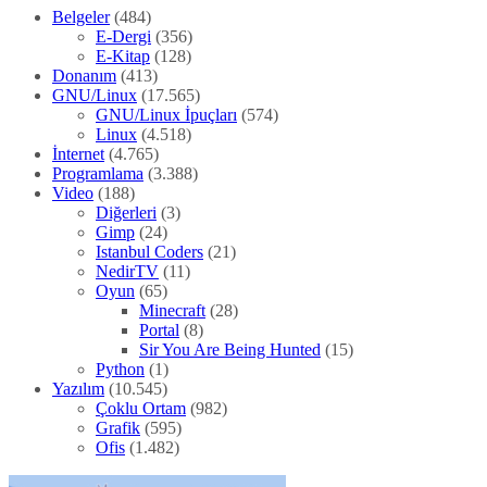
Belgeler
(484)
E-Dergi
(356)
E-Kitap
(128)
Donanım
(413)
GNU/Linux
(17.565)
GNU/Linux İpuçları
(574)
Linux
(4.518)
İnternet
(4.765)
Programlama
(3.388)
Video
(188)
Diğerleri
(3)
Gimp
(24)
Istanbul Coders
(21)
NedirTV
(11)
Oyun
(65)
Minecraft
(28)
Portal
(8)
Sir You Are Being Hunted
(15)
Python
(1)
Yazılım
(10.545)
Çoklu Ortam
(982)
Grafik
(595)
Ofis
(1.482)