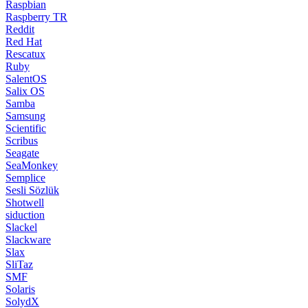
Raspbian
Raspberry TR
Reddit
Red Hat
Rescatux
Ruby
SalentOS
Salix OS
Samba
Samsung
Scientific
Scribus
Seagate
SeaMonkey
Semplice
Sesli Sözlük
Shotwell
siduction
Slackel
Slackware
Slax
SliTaz
SMF
Solaris
SolydX