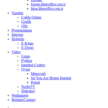
forum.libreoffice.org.tr
blog.libreoffice.org.tr
Yazılım
Çoklu Ortam
Grafik
Ofis
Programlama
İnternet
Belgeler
E-Kitap
E-Dergi
Video
Gimp
Python
Istanbul Coders
Oyun
Minecraft
Sir You Are Being Hunted
Portal
NedirTV
Diğerleri
Wallpapers
İletişim/Contact