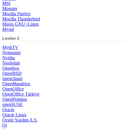
MSI
Monster
Mozilla Firefox
Mozilla Thunderbird
Musix GNU+Linux
Mysql
Linkler 2
MythTV
Netrunner
Nvidia
Noobslab
Openbox
OpenBSD
openclipart
OpenMandriva
OpenOffice
OpenOffice Türkiye
OpenPrinting
openSUSE
Oracle
Oracle Linux
Özgür Yazılım A.Ş.
Qt