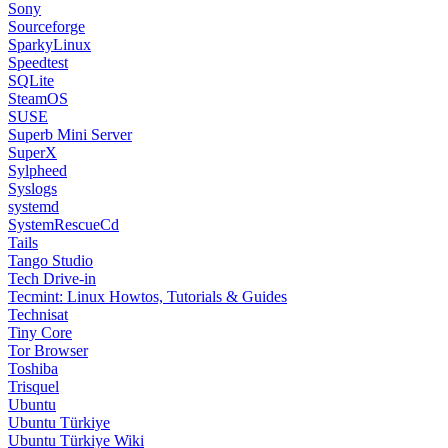
Sony
Sourceforge
SparkyLinux
Speedtest
SQLite
SteamOS
SUSE
Superb Mini Server
SuperX
Sylpheed
Syslogs
systemd
SystemRescueCd
Tails
Tango Studio
Tech Drive-in
Tecmint: Linux Howtos, Tutorials & Guides
Technisat
Tiny Core
Tor Browser
Toshiba
Trisquel
Ubuntu
Ubuntu Türkiye
Ubuntu Türkiye Wiki