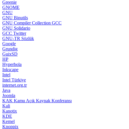
Greenie
GNOME
GNU
GNU Binutils
GNU Compiler Collection GCC
GNU Solidario
GCC Twitter
GNU-TR Sözlük
Google
Grundig
GuixSD
HP
Hyperbola
Inkscape
Intel
Intel Türkiye
internet.org.tr
Java
Joomla
KAK Kamu Açık Kaynak Konferansı
Kali
Kanotix
KDE
Kernel
Knoppix