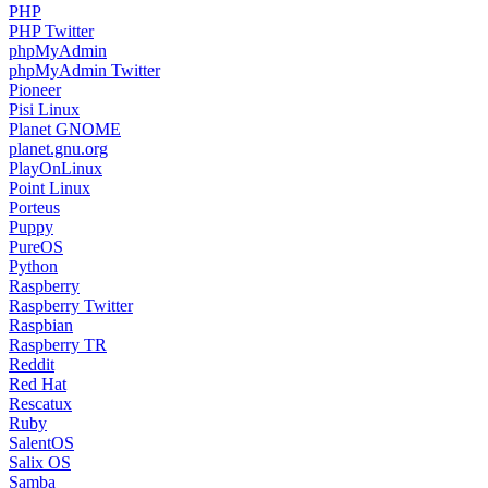
PHP
PHP Twitter
phpMyAdmin
phpMyAdmin Twitter
Pioneer
Pisi Linux
Planet GNOME
planet.gnu.org
PlayOnLinux
Point Linux
Porteus
Puppy
PureOS
Python
Raspberry
Raspberry Twitter
Raspbian
Raspberry TR
Reddit
Red Hat
Rescatux
Ruby
SalentOS
Salix OS
Samba