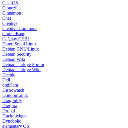
ClearOS
Clonezilla
Cinnamon
Cnet
Creative
Creative Commons
CrunchBang
Çağatay ÇEBİ
Damn Small Linux
Debian GNU/Linux
Debian Security
Debian Wiki
Debian Türkiye Forum
Debian Türkiye Wiki
Deepin
Dell
digiKam
Distrowatch
DoudouLinux
DragonFly
Dragora
Drupal
Duckduckgo
Dynebolic
elementary OS