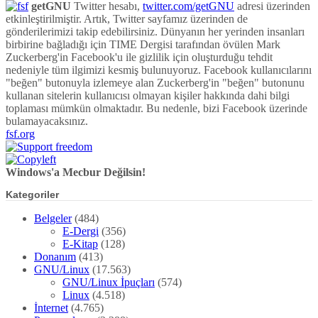
getGNU
Twitter hesabı,
twitter.com/getGNU
adresi üzerinden
etkinleştirilmiştir. Artık, Twitter sayfamız üzerinden de
gönderilerimizi takip edebilirsiniz. Dünyanın her yerinden insanları
birbirine bağladığı için TIME Dergisi tarafından övülen Mark
Zuckerberg'in Facebook'u ile gizlilik için oluşturduğu tehdit
nedeniyle tüm ilgimizi kesmiş bulunuyoruz. Facebook kullanıcılarını
"beğen" butonuyla izlemeye alan Zuckerberg'in "beğen" butonunu
kullanan sitelerin kullanıcısı olmayan kişiler hakkında dahi bilgi
toplaması mümkün olmaktadır. Bu nedenle, bizi Facebook üzerinde
bulamayacaksınız.
fsf.org
Windows'a Mecbur Değilsin!
Kategoriler
Belgeler
(484)
E-Dergi
(356)
E-Kitap
(128)
Donanım
(413)
GNU/Linux
(17.563)
GNU/Linux İpuçları
(574)
Linux
(4.518)
İnternet
(4.765)