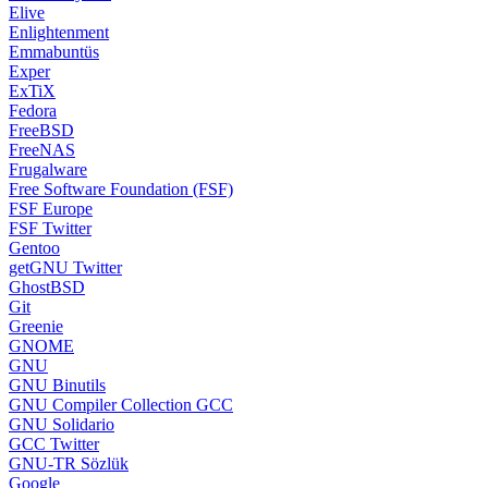
Elive
Enlightenment
Emmabuntüs
Exper
ExTiX
Fedora
FreeBSD
FreeNAS
Frugalware
Free Software Foundation (FSF)
FSF Europe
FSF Twitter
Gentoo
getGNU Twitter
GhostBSD
Git
Greenie
GNOME
GNU
GNU Binutils
GNU Compiler Collection GCC
GNU Solidario
GCC Twitter
GNU-TR Sözlük
Google