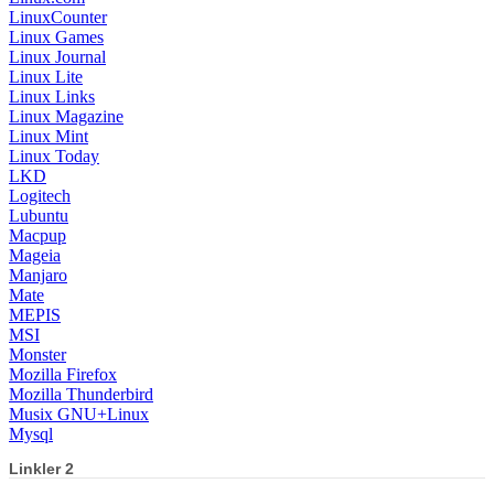
LinuxCounter
Linux Games
Linux Journal
Linux Lite
Linux Links
Linux Magazine
Linux Mint
Linux Today
LKD
Logitech
Lubuntu
Macpup
Mageia
Manjaro
Mate
MEPIS
MSI
Monster
Mozilla Firefox
Mozilla Thunderbird
Musix GNU+Linux
Mysql
Linkler 2