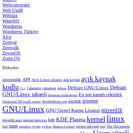
Webconverger
Web Upd8
Wifislax
WineHQ
Wordpress
Wordpress Türkiye
Xfce
Zentyal
Zenwalk
ZevenOS
Zorin OS
Etiketler
açık kaynak
API
anonimlik
Arch Linux tabanlı
açık kaynak
kodlu
Debian
Debian GNU/Linux
Calamares
cinnamon
C++
debian
GNU/Linux tabanlı
En son kararlı çekirdek
donanım hızlandırma
gnome
gizlilik
freedesktop.org
Etkileşimli 3D grafik render
GNU/Linux
güvenlik
GNU Genel Kamu Lisansı
linux
kernel
KDE Plasma
kde
güvenlik aracı
internet tarayıcısı
mate
lxqt
oyun
sürüm takvimi
test
The Document
openbox
python
Rasmus Lerdorf