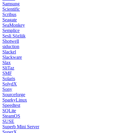
Samsung
Scientific
Scribus
Seagate
SeaMonkey
Semplice
Sesli Sözlük
Shotwell
siduction
Slackel
Slackware
Slax
SliTaz
SMF
Solaris
SolydX
Sony
Sourceforge
SparkyLinux
Speedtest
SQLite
SteamOS
SUSE
Superb Mini Server
SuperX