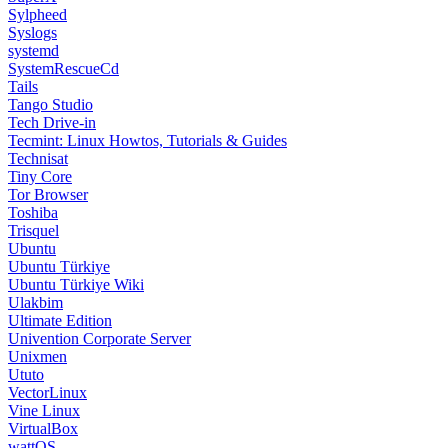
Sylpheed
Syslogs
systemd
SystemRescueCd
Tails
Tango Studio
Tech Drive-in
Tecmint: Linux Howtos, Tutorials & Guides
Technisat
Tiny Core
Tor Browser
Toshiba
Trisquel
Ubuntu
Ubuntu Türkiye
Ubuntu Türkiye Wiki
Ulakbim
Ultimate Edition
Univention Corporate Server
Unixmen
Ututo
VectorLinux
Vine Linux
VirtualBox
wattOS