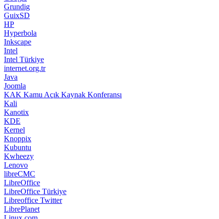
Grundig
GuixSD
HP
Hyperbola
Inkscape
Intel
Intel Türkiye
internet.org.tr
Java
Joomla
KAK Kamu Açık Kaynak Konferansı
Kali
Kanotix
KDE
Kernel
Knoppix
Kubuntu
Kwheezy
Lenovo
libreCMC
LibreOffice
LibreOffice Türkiye
Libreoffice Twitter
LibrePlanet
Linux.com