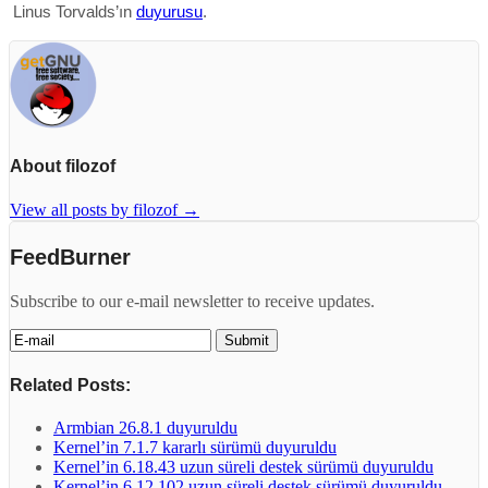
Linus Torvalds’ın
duyurusu
.
About filozof
View all posts by filozof
→
FeedBurner
Subscribe to our e-mail newsletter to receive updates.
Related Posts:
Armbian 26.8.1 duyuruldu
Kernel’in 7.1.7 kararlı sürümü duyuruldu
Kernel’in 6.18.43 uzun süreli destek sürümü duyuruldu
Kernel’in 6.12.102 uzun süreli destek sürümü duyuruldu