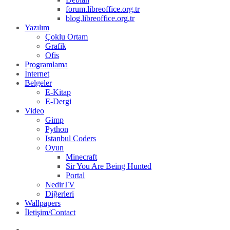
forum.libreoffice.org.tr
blog.libreoffice.org.tr
Yazılım
Çoklu Ortam
Grafik
Ofis
Programlama
İnternet
Belgeler
E-Kitap
E-Dergi
Video
Gimp
Python
Istanbul Coders
Oyun
Minecraft
Sir You Are Being Hunted
Portal
NedirTV
Diğerleri
Wallpapers
İletişim/Contact