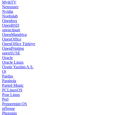
MythTV
Netrunner
Nvidia
Noobslab
Openbox
OpenBSD
openclipart
OpenMandriva
OpenOffice
OpenOffice Türkiye
OpenPrinting
openSUSE
Oracle
Oracle Linux
Özgür Yazılım A.Ş.
Qt
Pardus
Parabola
Parted Magic
PCLinuxOS
Pear Linux
Perl
Peppermint OS
pfSense
Phoronix