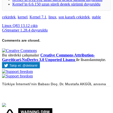
Kernel’in 6.6.150 uzun süreli destek sürümü duyuruldu
çekirdek
,
kernel
,
Kernel 7.1
,
linux
,
son kararlı çekirdek
,
stable
Linux Q83 13.12 çıktı
GStreamer 1.28.4 duyuruldu
Comments are closed.
Bu sitedeki çalışmalar
Creative Commons Attribution-
Gayriticari-NoDerivs 3.0 Unported Lisansı
ile lisanslanmıştır.
Türkiye İnterneti’nin Babası Doç. Dr. Mustafa AKGÜL anısına