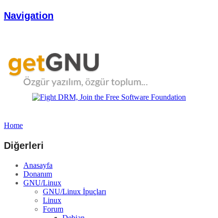
Navigation
Home
Diğerleri
Anasayfa
Donanım
GNU/Linux
GNU/Linux İpuçları
Linux
Forum
Debian