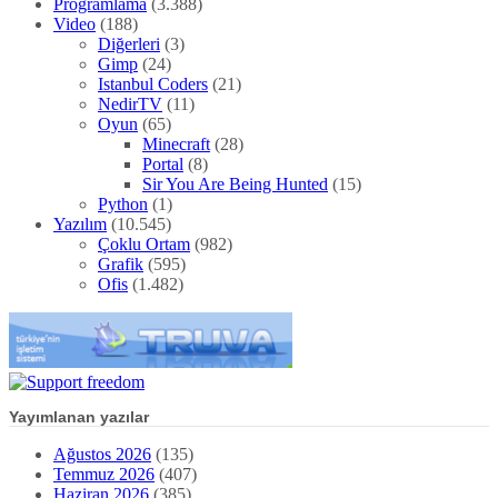
Programlama
(3.388)
Video
(188)
Diğerleri
(3)
Gimp
(24)
Istanbul Coders
(21)
NedirTV
(11)
Oyun
(65)
Minecraft
(28)
Portal
(8)
Sir You Are Being Hunted
(15)
Python
(1)
Yazılım
(10.545)
Çoklu Ortam
(982)
Grafik
(595)
Ofis
(1.482)
Yayımlanan yazılar
Ağustos 2026
(135)
Temmuz 2026
(407)
Haziran 2026
(385)