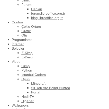
Linux
Forum
Debian
forum.libreoffice.org.tr
blog.libreoffice.org.tr
Yazılım
Çoklu Ortam
Grafik
Ofis
Programlama
İnternet
Belgeler
E-Kitap
E-Dergi
Video
Gimp
Python
Istanbul Coders
Oyun
Minecraft
Sir You Are Being Hunted
Portal
NedirTV
Diğerleri
Wallpapers