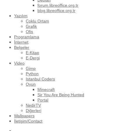
Debian
forum.libreoffice.org.tr
blog.libreoffice.org.tr
Yazılım
Çoklu Ortam
Grafik
Ofis
Programlama
İnternet
Belgeler
E-Kitap
E-Dergi
Video
Gimp
Python
Istanbul Coders
Oyun
Minecraft
Sir You Are Being Hunted
Portal
NedirTV
Diğerleri
Wallpapers
İletişim/Contact