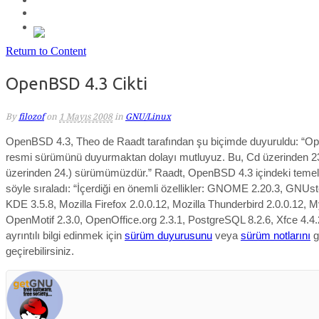
Return to Content
OpenBSD 4.3 Cikti
By
filozof
on
1 Mayıs 2008
in
GNU/Linux
OpenBSD 4.3, Theo de Raadt tarafından şu biçimde duyuruldu: “
Op
resmi sürümünü duyurmaktan dolayı mutluyuz.
Bu, Cd üzerinden 2
üzerinden 24.) sürümümüzdür.” Raadt, OpenBSD 4.3 içindeki temel 
söyle sıraladı: “İçerdiği en önemli özellikler:
GNOME 2.20.3, GNUste
KDE 3.5.8, Mozilla Firefox 2.0.0.12, Mozilla Thunderbird 2.0.0.12,
OpenMotif 2.3.0, OpenOffice.org 2.3.1, PostgreSQL 8.2.6, Xfce 4.4.2
ayrıntılı bilgi edinmek için
sürüm duyurusunu
veya
sürüm notlarını
g
geçirebilirsiniz.