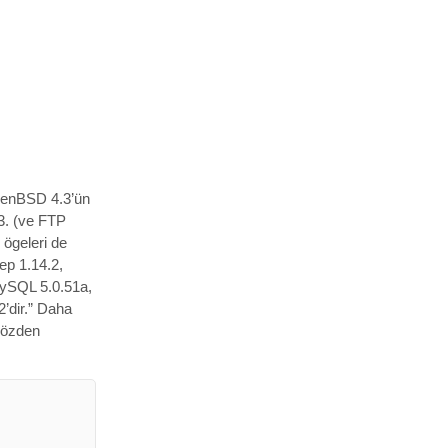
enBSD 4.3’ün
3. (ve FTP
ögeleri de
p 1.14.2,
 MySQL 5.0.51a,
’dir.” Daha
özden