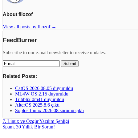
About filozof
View all posts by filozof
→
FeedBurner
Subscribe to our e-mail newsletter to receive updates.
Related Posts:
CatOS 2026.08.05 duyuruldu
ML4W OS 2.15 duyuruldu
Tribblix 0m41 duyuruldu
AlterOS 2025.8.6 çıktı
Soplos Linux 2026.08 sürümü çıktı
7. Linux ve Özgür Yazılım Şenliği
Spam, 30 Yıllık Bir Sorun!