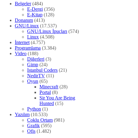
Belgeler
(484)
E-Dergi
(356)
E-Kitap
(128)
Donanım
(413)
GNU/Linux
(17.537)
GNU/Linux İpuçları
(574)
Linux
(4.508)
İnternet
(4.757)
Programlama
(3.384)
Video
(188)
Diğerleri
(3)
Gimp
(24)
Istanbul Coders
(21)
NedirTV
(11)
Oyun
(65)
Minecraft
(28)
Portal
(8)
Sir You Are Being
Hunted
(15)
Python
(1)
Yazılım
(10.533)
Çoklu Ortam
(981)
Grafik
(595)
Ofis
(1.482)