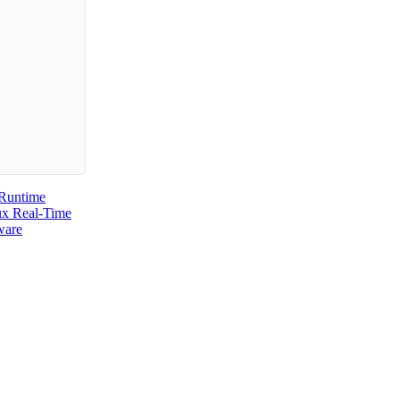
 Runtime
ux Real-Time
are