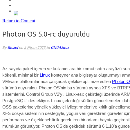
Return to Content
Photon OS 5.0-rc duyuruldu
By
filozof
on
2 Nisan 2023
in
GNU/Linux
Az sayıda paket içeren ve kullanıcılara bir komut satırı arayüzü s
kökenli, minimal bir
Linux
konteyner ana bilgisayar oluşturmayı am
VMware platformlarında çalışacak şekilde optimize edilen
Photon 
sürümü duyuruldu. Photon OS’nin bu sürümü ayrıca
XFS ve BTRF
sistemlerini, Control Group V2’yi, Linux-esx çekirdeği üzerinde AR
PostgreSQL’i destekliyor.
Linux çekirdeği sürüm güncellemeleri dah
OSS paketlerine yönelik yükleyici iyileştirmeleri ve kritik güncellemel
XFS dosya sisteminin desteğiyle, yoğun veri gerektiren görevler iç
performans ve ölçeklenebilirlik gerektiren bir ortamı hayata geçirebi
mümkün görünüyor.
Photon OS’de çekirdek sürümü 6.1.10’a günce