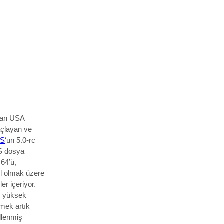
unan USA
açlayan ve
OS
‘un 5.0-rc
S dosya
M64’ü,
il olmak üzere
er içeriyor.
in yüksek
lmek artık
llenmiş