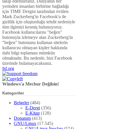
takip edebilirsiniz. Dünyanın her
yerinden insanları birbirine bağladığı
için TIME Dergisi tarafından övülen
Mark Zuckerberg'in Facebook'u ile
gizlilik için oluşturduğu tehdit nedeniyle
tüm ilgimizi kesmiş bulunuyoruz.
Facebook kullanıcılarını "beğen"
butonuyla izlemeye alan Zuckerberg'in
"beğen" butonunu kullanan sitelerin
kullanıcısı olmayan kişiler hakkında
dahi bilgi toplaması mümkün
olmaktadır. Bu nedenle, bizi Facebook
üzerinde bulamayacaksınız.
fsf.org
Windows'a Mecbur Değilsin!
Kategoriler
Belgeler
(484)
E-Dergi
(356)
E-Kitap
(128)
Donanım
(413)
GNU/Linux
(17.545)
GNU/Linux İpuçları
(574)