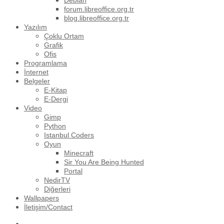
Debian
forum.libreoffice.org.tr
blog.libreoffice.org.tr
Yazılım
Çoklu Ortam
Grafik
Ofis
Programlama
İnternet
Belgeler
E-Kitap
E-Dergi
Video
Gimp
Python
Istanbul Coders
Oyun
Minecraft
Sir You Are Being Hunted
Portal
NedirTV
Diğerleri
Wallpapers
İletişim/Contact