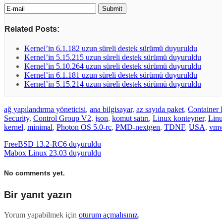
Related Posts:
Kernel’in 6.1.182 uzun süreli destek sürümü duyuruldu
Kernel’in 5.15.215 uzun süreli destek sürümü duyuruldu
Kernel’in 5.10.264 uzun süreli destek sürümü duyuruldu
Kernel’in 6.1.181 uzun süreli destek sürümü duyuruldu
Kernel’in 5.15.214 uzun süreli destek sürümü duyuruldu
ağ yapılandırma yöneticisi
,
ana bilgisayar
,
az sayıda paket
,
Container
Security
,
Control Group V2
,
json
,
komut satırı
,
Linux konteyner
,
Lin
kernel
,
minimal
,
Photon OS 5.0-rc
,
PMD-nextgen
,
TDNF
,
USA
,
vmw
FreeBSD 13.2-RC6 duyuruldu
Mabox Linux 23.03 duyuruldu
No comments yet.
Bir yanıt yazın
Yorum yapabilmek için
oturum açmalısınız
.