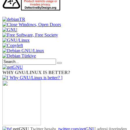
WHY GNU/LINUX IS BETTER?
getGNU
Twitter hesabı,
twitter.com/getGNU
adresi üzerinden