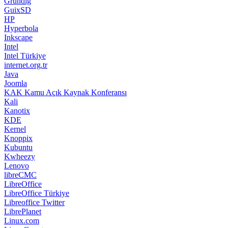
Grundig
GuixSD
HP
Hyperbola
Inkscape
Intel
Intel Türkiye
internet.org.tr
Java
Joomla
KAK Kamu Açık Kaynak Konferansı
Kali
Kanotix
KDE
Kernel
Knoppix
Kubuntu
Kwheezy
Lenovo
libreCMC
LibreOffice
LibreOffice Türkiye
Libreoffice Twitter
LibrePlanet
Linux.com