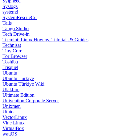
Sylpheed
Syslogs
systemd
SystemRescueCd
Tails
Tango Studio
Tech Drive-in
Tecmint: Linux Howtos, Tutorials & Guides
Technisat
Tiny Core
Tor Browser
Toshiba
Trisquel
Ubuntu
Ubuntu Türkiye
Ubuntu Türkiye Wiki
Ulakbim
Ultimate Edition
Univention Corporate Server
Unixmen
Ututo
VectorLinux
Vine Linux
VirtualBox
wattOS