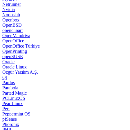
Netrunner
Nvidia
Noobslab
Openbox
OpenBSD
openclipart
OpenMandriva
OpenOffice
OpenOffice Türkiye
OpenPrinting
openSUSE
Oracle
Oracle Linux
Özgür Yazılım A.Ş.
Qt
Pardus
Parabola
Parted Magic
PCLinuxOS
Pear Linux
Perl
Peppermint OS
pfSense
Phoronix
PHP