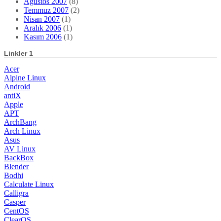
Ağustos 2007
(8)
Temmuz 2007
(2)
Nisan 2007
(1)
Aralık 2006
(1)
Kasım 2006
(1)
Linkler 1
Acer
Alpine Linux
Android
antiX
Apple
APT
ArchBang
Arch Linux
Asus
AV Linux
BackBox
Blender
Bodhi
Calculate Linux
Calligra
Casper
CentOS
ClearOS