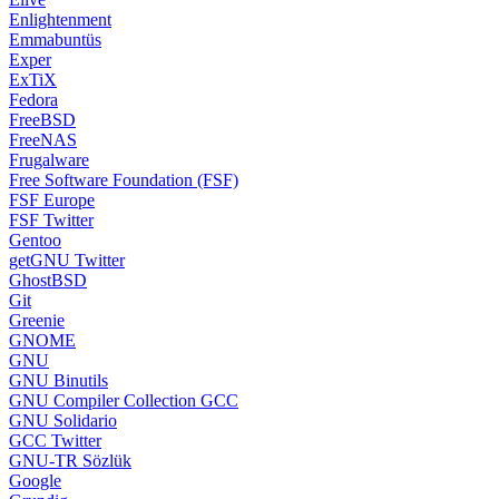
Enlightenment
Emmabuntüs
Exper
ExTiX
Fedora
FreeBSD
FreeNAS
Frugalware
Free Software Foundation (FSF)
FSF Europe
FSF Twitter
Gentoo
getGNU Twitter
GhostBSD
Git
Greenie
GNOME
GNU
GNU Binutils
GNU Compiler Collection GCC
GNU Solidario
GCC Twitter
GNU-TR Sözlük
Google