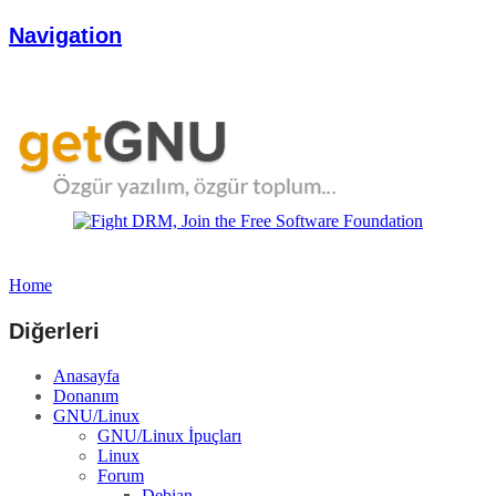
Navigation
Home
Diğerleri
Anasayfa
Donanım
GNU/Linux
GNU/Linux İpuçları
Linux
Forum
Debian