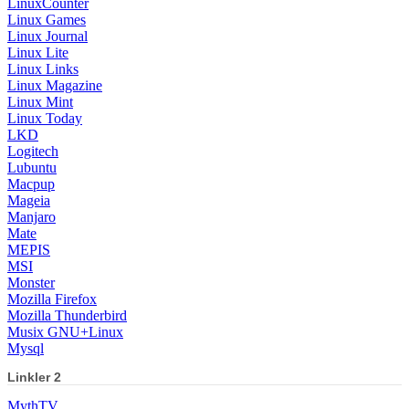
LinuxCounter
Linux Games
Linux Journal
Linux Lite
Linux Links
Linux Magazine
Linux Mint
Linux Today
LKD
Logitech
Lubuntu
Macpup
Mageia
Manjaro
Mate
MEPIS
MSI
Monster
Mozilla Firefox
Mozilla Thunderbird
Musix GNU+Linux
Mysql
Linkler 2
MythTV