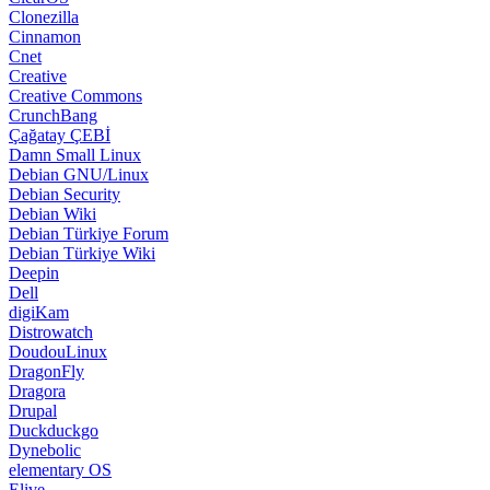
Clonezilla
Cinnamon
Cnet
Creative
Creative Commons
CrunchBang
Çağatay ÇEBİ
Damn Small Linux
Debian GNU/Linux
Debian Security
Debian Wiki
Debian Türkiye Forum
Debian Türkiye Wiki
Deepin
Dell
digiKam
Distrowatch
DoudouLinux
DragonFly
Dragora
Drupal
Duckduckgo
Dynebolic
elementary OS
Elive