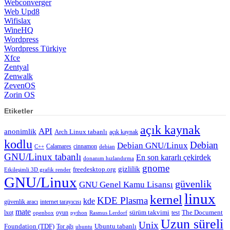
Webconverger
Web Upd8
Wifislax
WineHQ
Wordpress
Wordpress Türkiye
Xfce
Zentyal
Zenwalk
ZevenOS
Zorin OS
Etiketler
açık kaynak
API
anonimlik
Arch Linux tabanlı
açık kaynak
kodlu
Debian
Debian GNU/Linux
Calamares
cinnamon
C++
debian
GNU/Linux tabanlı
En son kararlı çekirdek
donanım hızlandırma
gnome
gizlilik
freedesktop.org
Etkileşimli 3D grafik render
GNU/Linux
güvenlik
GNU Genel Kamu Lisansı
linux
kernel
KDE Plasma
kde
güvenlik aracı
internet tarayıcısı
mate
lxqt
oyun
sürüm takvimi
test
The Document
openbox
python
Rasmus Lerdorf
Uzun süreli
Unix
Ubuntu tabanlı
Foundation (TDF)
Tor ağı
ubuntu