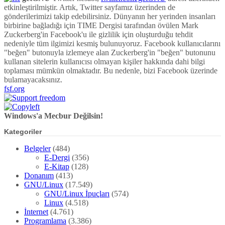
etkinleştirilmiştir. Artık, Twitter sayfamız üzerinden de
gönderilerimizi takip edebilirsiniz. Dünyanın her yerinden insanları
birbirine bağladığı için TIME Dergisi tarafından övülen Mark
Zuckerberg'in Facebook'u ile gizlilik için oluşturduğu tehdit
nedeniyle tüm ilgimizi kesmiş bulunuyoruz. Facebook kullanıcılarını
"beğen" butonuyla izlemeye alan Zuckerberg'in "beğen" butonunu
kullanan sitelerin kullanıcısı olmayan kişiler hakkında dahi bilgi
toplaması mümkün olmaktadır. Bu nedenle, bizi Facebook üzerinde
bulamayacaksınız.
fsf.org
Windows'a Mecbur Değilsin!
Kategoriler
Belgeler
(484)
E-Dergi
(356)
E-Kitap
(128)
Donanım
(413)
GNU/Linux
(17.549)
GNU/Linux İpuçları
(574)
Linux
(4.518)
İnternet
(4.761)
Programlama
(3.386)