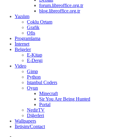
forum.libreoffice.org.tr
blog.libreoffice.org.tr
Yazılım
Çoklu Ortam
Grafik
Ofis
Programlama
İnternet
Belgeler
E-Kitap
E-Dergi
Video
Gimp
Python
Istanbul Coders
Oyun
Minecraft
Sir You Are Being Hunted
Portal
NedirTV
Diğerleri
Wallpapers
İletişim/Contact