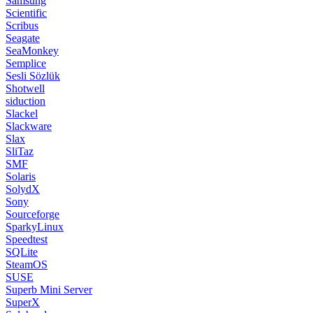
Samsung
Scientific
Scribus
Seagate
SeaMonkey
Semplice
Sesli Sözlük
Shotwell
siduction
Slackel
Slackware
Slax
SliTaz
SMF
Solaris
SolydX
Sony
Sourceforge
SparkyLinux
Speedtest
SQLite
SteamOS
SUSE
Superb Mini Server
SuperX