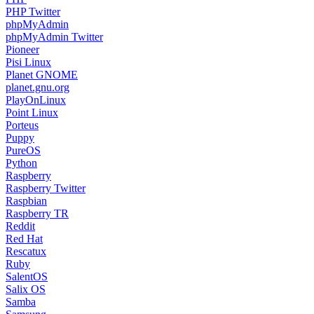
PHP Twitter
phpMyAdmin
phpMyAdmin Twitter
Pioneer
Pisi Linux
Planet GNOME
planet.gnu.org
PlayOnLinux
Point Linux
Porteus
Puppy
PureOS
Python
Raspberry
Raspberry Twitter
Raspbian
Raspberry TR
Reddit
Red Hat
Rescatux
Ruby
SalentOS
Salix OS
Samba