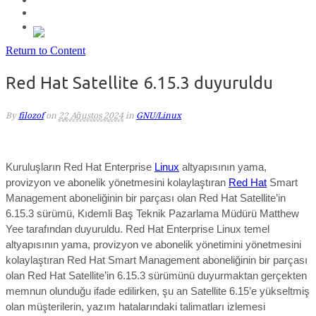
Return to Content
Red Hat Satellite 6.15.3 duyuruldu
By
filozof
on
22 Ağustos 2024
in
GNU/Linux
Kuruluşların Red Hat Enterprise
Linux
altyapısının yama,
provizyon ve abonelik yönetmesini kolaylaştıran
Red Hat
Smart
Management aboneliğinin bir parçası olan Red Hat Satellite’in
6.15.3 sürümü,
Kıdemli Baş Teknik Pazarlama Müdürü
Matthew
Yee tarafından duyuruldu.
Red Hat Enterprise Linux temel
altyapısının yama, provizyon ve abonelik yönetimini yönetmesini
kolaylaştıran Red Hat Smart Management aboneliğinin bir parçası
olan Red Hat Satellite’in 6.15.3 sürümünü duyurmaktan gerçekten
memnun olunduğu ifade edilirken, ş
u
an Satellite 6.15’e yükseltmiş
olan müşterilerin,
yazım hatalarındaki talimatları izlemesi