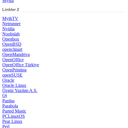
Mysql
Linkler 2
MythTV
Netrunner
Nvidia
Noobslab
Openbox
OpenBSD
openclipart
OpenMandriva
OpenOffice
OpenOffice Türkiye
OpenPrinting
openSUSE
Oracle
Oracle Linux
Özgür Yazılım A.Ş.
Qt
Pardus
Parabola
Parted Magic
PCLinuxOS
Pear Linux
Perl