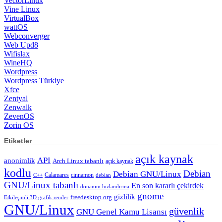
VectorLinux
Vine Linux
VirtualBox
wattOS
Webconverger
Web Upd8
Wifislax
WineHQ
Wordpress
Wordpress Türkiye
Xfce
Zentyal
Zenwalk
ZevenOS
Zorin OS
Etiketler
açık kaynak
API
anonimlik
Arch Linux tabanlı
açık kaynak
kodlu
Debian
Debian GNU/Linux
Calamares
cinnamon
C++
debian
GNU/Linux tabanlı
En son kararlı çekirdek
donanım hızlandırma
gnome
gizlilik
freedesktop.org
Etkileşimli 3D grafik render
GNU/Linux
güvenlik
GNU Genel Kamu Lisansı