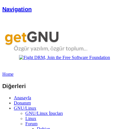
Navigation
Home
Diğerleri
Anasayfa
Donanım
GNU/Linux
GNU/Linux İpuçları
Linux
Forum
Debian