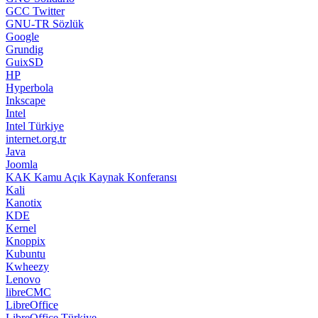
GCC Twitter
GNU-TR Sözlük
Google
Grundig
GuixSD
HP
Hyperbola
Inkscape
Intel
Intel Türkiye
internet.org.tr
Java
Joomla
KAK Kamu Açık Kaynak Konferansı
Kali
Kanotix
KDE
Kernel
Knoppix
Kubuntu
Kwheezy
Lenovo
libreCMC
LibreOffice
LibreOffice Türkiye