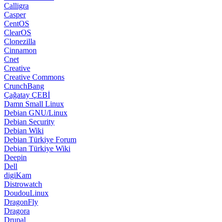
Calligra
Casper
CentOS
ClearOS
Clonezilla
Cinnamon
Cnet
Creative
Creative Commons
CrunchBang
Çağatay ÇEBİ
Damn Small Linux
Debian GNU/Linux
Debian Security
Debian Wiki
Debian Türkiye Forum
Debian Türkiye Wiki
Deepin
Dell
digiKam
Distrowatch
DoudouLinux
DragonFly
Dragora
Drupal