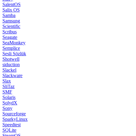
SalentOS
Salix OS
Samba
Samsung
Scientific
Scribus
Seagate
SeaMonkey
Semplice
Sesli Sözlük
Shotwell
siduction
Slackel
Slackware
Slax
SliTaz
SMF
Solaris
SolydX
Sony
Sourceforge
SparkyLinux
Speedtest
SQLite
SteamOS