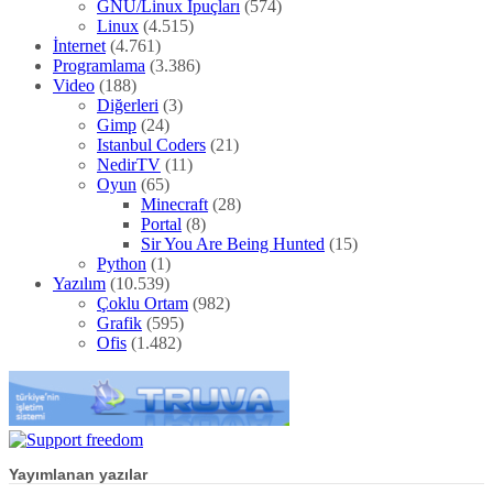
GNU/Linux İpuçları
(574)
Linux
(4.515)
İnternet
(4.761)
Programlama
(3.386)
Video
(188)
Diğerleri
(3)
Gimp
(24)
Istanbul Coders
(21)
NedirTV
(11)
Oyun
(65)
Minecraft
(28)
Portal
(8)
Sir You Are Being Hunted
(15)
Python
(1)
Yazılım
(10.539)
Çoklu Ortam
(982)
Grafik
(595)
Ofis
(1.482)
Yayımlanan yazılar