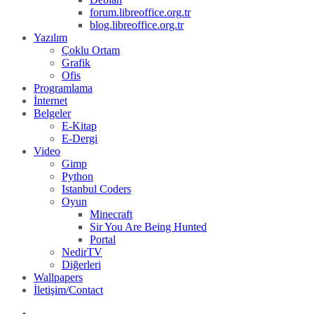
forum.libreoffice.org.tr
blog.libreoffice.org.tr
Yazılım
Çoklu Ortam
Grafik
Ofis
Programlama
İnternet
Belgeler
E-Kitap
E-Dergi
Video
Gimp
Python
Istanbul Coders
Oyun
Minecraft
Sir You Are Being Hunted
Portal
NedirTV
Diğerleri
Wallpapers
İletişim/Contact