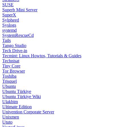
SUSE
Superb Mini Server
SuperX
Sylpheed
Syslogs
systemd
SystemRescueCd
Tails
Tango Studio
Tech Drive-in
Tecmint: Linux Howtos, Tutorials & Guides
Technisat
Tiny Core
Tor Browser
Toshiba
Trisquel
Ubuntu
Ubuntu Türkiye
Ubuntu Türkiye Wiki
Ulakbim
Ultimate Edition
Univention Corporate Server
Unixmen
Ututo