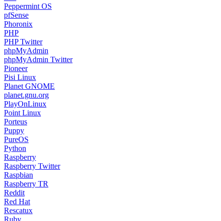
Peppermint OS
pfSense
Phoronix
PHP
PHP Twitter
phpMyAdmin
phpMyAdmin Twitter
Pioneer
Pisi Linux
Planet GNOME
planet.gnu.org
PlayOnLinux
Point Linux
Porteus
Puppy
PureOS
Python
Raspberry
Raspberry Twitter
Raspbian
Raspberry TR
Reddit
Red Hat
Rescatux
Ruby