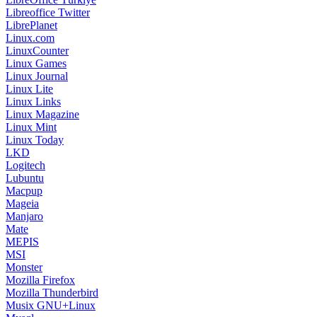
Libreoffice Twitter
LibrePlanet
Linux.com
LinuxCounter
Linux Games
Linux Journal
Linux Lite
Linux Links
Linux Magazine
Linux Mint
Linux Today
LKD
Logitech
Lubuntu
Macpup
Mageia
Manjaro
Mate
MEPIS
MSI
Monster
Mozilla Firefox
Mozilla Thunderbird
Musix GNU+Linux