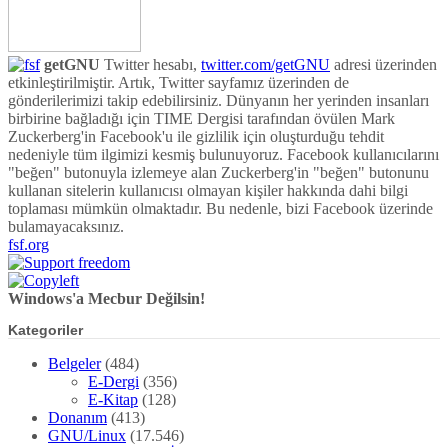
getGNU
Twitter hesabı,
twitter.com/getGNU
adresi üzerinden
etkinleştirilmiştir. Artık, Twitter sayfamız üzerinden de
gönderilerimizi takip edebilirsiniz. Dünyanın her yerinden insanları
birbirine bağladığı için TIME Dergisi tarafından övülen Mark
Zuckerberg'in Facebook'u ile gizlilik için oluşturduğu tehdit
nedeniyle tüm ilgimizi kesmiş bulunuyoruz. Facebook kullanıcılarını
"beğen" butonuyla izlemeye alan Zuckerberg'in "beğen" butonunu
kullanan sitelerin kullanıcısı olmayan kişiler hakkında dahi bilgi
toplaması mümkün olmaktadır. Bu nedenle, bizi Facebook üzerinde
bulamayacaksınız.
fsf.org
Windows'a Mecbur Değilsin!
Kategoriler
Belgeler
(484)
E-Dergi
(356)
E-Kitap
(128)
Donanım
(413)
GNU/Linux
(17.546)