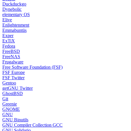
Duckduckgo
Dynebolic
elementary OS
Elive
Enlightenment
Emmabuntüs
Exper
ExTiX
Fedora
FreeBSD
FreeNAS
Frugalware
Free Software Foundation (FSF)
FSF Europe
FSF Twitter
Gentoo
getGNU Twitter
GhostBSD
Git
Greenie
GNOME
GNU
GNU Binutils
GNU Compiler Collection GCC
GNU Solidario