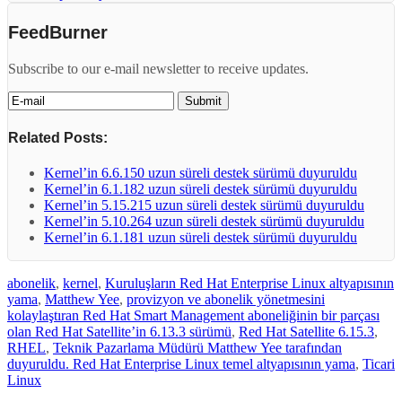
FeedBurner
Subscribe to our e-mail newsletter to receive updates.
Related Posts:
Kernel’in 6.6.150 uzun süreli destek sürümü duyuruldu
Kernel’in 6.1.182 uzun süreli destek sürümü duyuruldu
Kernel’in 5.15.215 uzun süreli destek sürümü duyuruldu
Kernel’in 5.10.264 uzun süreli destek sürümü duyuruldu
Kernel’in 6.1.181 uzun süreli destek sürümü duyuruldu
abonelik
,
kernel
,
Kuruluşların Red Hat Enterprise Linux altyapısının
yama
,
Matthew Yee
,
provizyon ve abonelik yönetmesini
kolaylaştıran Red Hat Smart Management aboneliğinin bir parçası
olan Red Hat Satellite’in 6.13.3 sürümü
,
Red Hat Satellite 6.15.3
,
RHEL
,
Teknik Pazarlama Müdürü Matthew Yee tarafından
duyuruldu. Red Hat Enterprise Linux temel altyapısının yama
,
Ticari
Linux