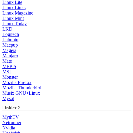
Linux Lite
Linux Links
Linux Magazine
Linux Mint
Linux Today
LKD
Logitech
Lubuntu
Macpup
Mageia
Manjaro
Mate
MEPIS
MSI
Monster
Mozilla Firefox
Mozilla Thunderbird
Musix GNU+Linux
Mysql
Linkler 2
MythTV
Netrunner
Nvidia