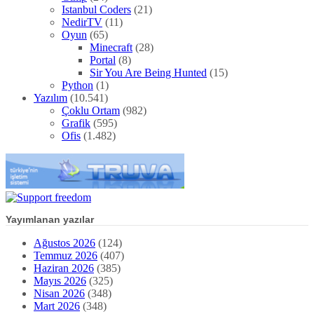
Istanbul Coders
(21)
NedirTV
(11)
Oyun
(65)
Minecraft
(28)
Portal
(8)
Sir You Are Being Hunted
(15)
Python
(1)
Yazılım
(10.541)
Çoklu Ortam
(982)
Grafik
(595)
Ofis
(1.482)
Yayımlanan yazılar
Ağustos 2026
(124)
Temmuz 2026
(407)
Haziran 2026
(385)
Mayıs 2026
(325)
Nisan 2026
(348)
Mart 2026
(348)