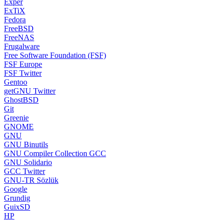
Exper
ExTiX
Fedora
FreeBSD
FreeNAS
Frugalware
Free Software Foundation (FSF)
FSF Europe
FSF Twitter
Gentoo
getGNU Twitter
GhostBSD
Git
Greenie
GNOME
GNU
GNU Binutils
GNU Compiler Collection GCC
GNU Solidario
GCC Twitter
GNU-TR Sözlük
Google
Grundig
GuixSD
HP