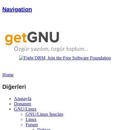
Navigation
Home
Diğerleri
Anasayfa
Donanım
GNU/Linux
GNU/Linux İpuçları
Linux
Forum
Debian