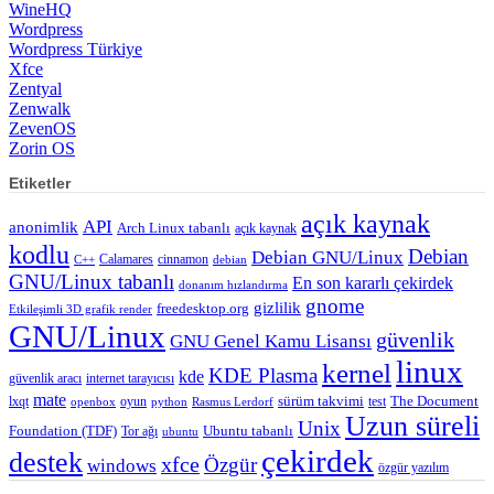
WineHQ
Wordpress
Wordpress Türkiye
Xfce
Zentyal
Zenwalk
ZevenOS
Zorin OS
Etiketler
açık kaynak
API
anonimlik
Arch Linux tabanlı
açık kaynak
kodlu
Debian
Debian GNU/Linux
Calamares
cinnamon
C++
debian
GNU/Linux tabanlı
En son kararlı çekirdek
donanım hızlandırma
gnome
gizlilik
freedesktop.org
Etkileşimli 3D grafik render
GNU/Linux
güvenlik
GNU Genel Kamu Lisansı
linux
kernel
KDE Plasma
kde
güvenlik aracı
internet tarayıcısı
mate
lxqt
oyun
sürüm takvimi
test
The Document
openbox
python
Rasmus Lerdorf
Uzun süreli
Unix
Ubuntu tabanlı
Foundation (TDF)
Tor ağı
ubuntu
çekirdek
destek
xfce
Özgür
windows
özgür yazılım