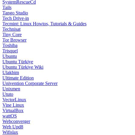
SystemRescueCd
Tails
Tango Studio
Tech Drive-in
Tecmint: Linux Howtos, Tutorials & Guides
Technisat
Tiny Core
Tor Browser
Toshiba
Trisquel
Ubuntu
Ubuntu Türkiye
Ubuntu Türkiye Wiki
Ulakbim
Ultimate Edition
Univention Corporate Server
Unixmen
Ututo
VectorLinux
Vine Linux
VirtualBox
wattOS
Webconverger
Web Upd8
Wifislax