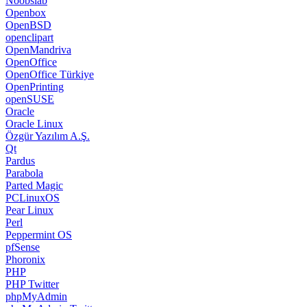
Noobslab
Openbox
OpenBSD
openclipart
OpenMandriva
OpenOffice
OpenOffice Türkiye
OpenPrinting
openSUSE
Oracle
Oracle Linux
Özgür Yazılım A.Ş.
Qt
Pardus
Parabola
Parted Magic
PCLinuxOS
Pear Linux
Perl
Peppermint OS
pfSense
Phoronix
PHP
PHP Twitter
phpMyAdmin