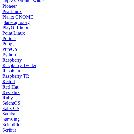
phpMyAdmin Twitter
Pioneer
Pisi Linux
Planet GNOME
planet.gnu.org
PlayOnLinux
Point Linux
Porteus
Puppy
PureOS
Python
Raspberry
Raspberry Twitter
Raspbian
Raspberry TR
Reddit
Red Hat
Rescatux
Ruby
SalentOS
Salix OS
Samba
Samsung
Scientific
Scribus