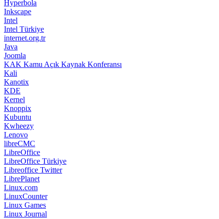
Hyperbola
Inkscape
Intel
Intel Türkiye
internet.org.tr
Java
Joomla
KAK Kamu Açık Kaynak Konferansı
Kali
Kanotix
KDE
Kernel
Knoppix
Kubuntu
Kwheezy
Lenovo
libreCMC
LibreOffice
LibreOffice Türkiye
Libreoffice Twitter
LibrePlanet
Linux.com
LinuxCounter
Linux Games
Linux Journal