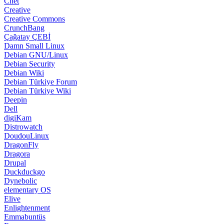
Cnet
Creative
Creative Commons
CrunchBang
Çağatay ÇEBİ
Damn Small Linux
Debian GNU/Linux
Debian Security
Debian Wiki
Debian Türkiye Forum
Debian Türkiye Wiki
Deepin
Dell
digiKam
Distrowatch
DoudouLinux
DragonFly
Dragora
Drupal
Duckduckgo
Dynebolic
elementary OS
Elive
Enlightenment
Emmabuntüs