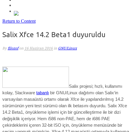
Return to Content
Salix Xfce 14.2 Beta1 duyuruldu
By
filozof
on
16 Haziran 2016
in
GNU/Linux
Salix
projesi
; h
ızlı, kullanımı
kolay, Slackware
tabanlı
bir GNU/Linux dağıtımı olan Salix‘in
varsayılan masaüstü ortamı olarak Xfce ile yapılandırılmış 14.2
sürümünün y
eni
test sürümü olan
ilk betasını duyurdu. Salix Xfce
14.2 Beta1,
önyükleme işlemi
için
bir güncelleştirme ile bir dizi
değişiklik içeriyor. Hem i586 non-PAE, hem de i686 PAE
çekirdeklerini içeren 32-bit ISO için, önyükleme menüsünde bir
seçim yapmak mümkün. Xfce 4.12 masaüstü ortamıyla kullanıma