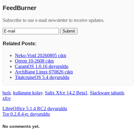
FeedBurner
Subscribe to our e-mail newsletter to receive updates.
Related Posts:
Neko-Void 20260805 çıktı
Oreon 10-2608 çıktı
CaramOS 1.0.16 duyuruldu
ArchBang Linux 070826 çıktı
TitalcruiseOS 5.4 duyuruldu
hızlı
,
kullanımı kolay
,
Salix Xfce 14.2 Beta1
,
Slackware tabanlı
,
xfce
LibreOffice 5.1.4 RC2 duyuruldu
Tor 0.2.8.4-rc duyuruldu
No comments yet.