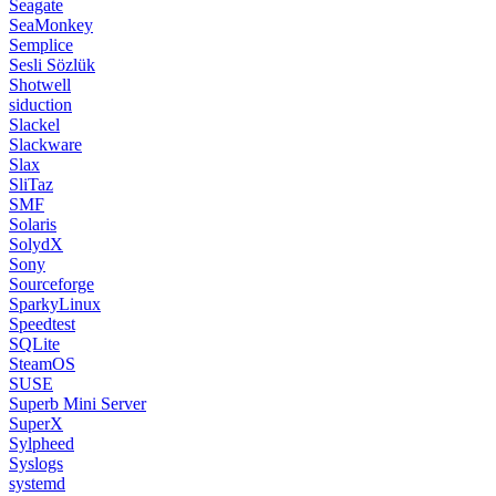
Seagate
SeaMonkey
Semplice
Sesli Sözlük
Shotwell
siduction
Slackel
Slackware
Slax
SliTaz
SMF
Solaris
SolydX
Sony
Sourceforge
SparkyLinux
Speedtest
SQLite
SteamOS
SUSE
Superb Mini Server
SuperX
Sylpheed
Syslogs
systemd