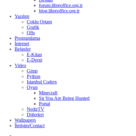
forum.libreoffice.org.tr
blog.libreoffice.org.tr
Yazılım
Çoklu Ortam
Grafik
Ofis
Programlama
İnternet
Belgeler
E-Kitap
E-Dergi
Video
Gimp
Python
Istanbul Coders
Oyun
Minecraft
Sir You Are Being Hunted
Portal
NedirTV
Diğerleri
Wallpapers
İletişim/Contact