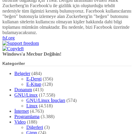
birbirine bağladığı için TIME Dergisi tarafından övülen Mark
Zuckerberg'in Facebook'u ile gizlilik için oluşturduğu tehdit
nedeniyle tüm ilgimizi kesmiş bulunuyoruz. Facebook kullanıcılarını
"beğen" butonuyla izlemeye alan Zuckerberg'in "beğen" butonunu
kullanan sitelerin kullanıcısı olmayan kişiler hakkında dahi bilgi
toplaması mümkün olmaktadır. Bu nedenle, bizi Facebook üzerinde
bulamayacaksınız.
fsf.org
Windows'a Mecbur Değilsin!
Kategoriler
Belgeler
(484)
E-Dergi
(356)
E-Kitap
(128)
Donanım
(413)
GNU/Linux
(17.558)
GNU/Linux İpuçları
(574)
Linux
(4.518)
İnternet
(4.763)
Programlama
(3.388)
Video
(188)
Diğerleri
(3)
Gimp
(24)