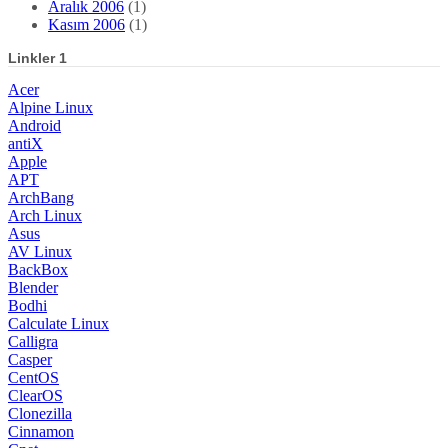
Aralık 2006
(1)
Kasım 2006
(1)
Linkler 1
Acer
Alpine Linux
Android
antiX
Apple
APT
ArchBang
Arch Linux
Asus
AV Linux
BackBox
Blender
Bodhi
Calculate Linux
Calligra
Casper
CentOS
ClearOS
Clonezilla
Cinnamon