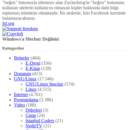
"beğen" butonuyla izlemeye alan Zuckerberg'in "beğen" butonunu
kullanan sitelerin kullanıcısı olmayan kişiler hakkında dahi bilgi
toplaması mümkün olmaktadır. Bu nedenle, bizi Facebook üzerinde
bulamayacaksınız.
fsf.org
Windows'a Mecbur Değilsin!
Kategoriler
Belgeler
(484)
E-Dergi
(356)
E-Kitap
(128)
Donanım
(413)
GNU/Linux
(17.546)
GNU/Linux İpuçları
(574)
Linux
(4.515)
İnternet
(4.761)
Programlama
(3.386)
Video
(188)
Diğerleri
(3)
Gimp
(24)
Istanbul Coders
(21)
NedirTV
(11)