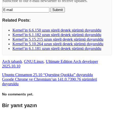
Subscribe to our e-mail newsletter to receive updates.
Related Posts:
Kernel’in 6.6.150 uzun süreli destek sürümü duyuruldu
Kernel’in 6.1.182 uzun süreli destek sürümü duyuruldu
Kernel’in 5.15.215 uzun süreli destek sürümü duyuruldu
Kernel’in 5.10.264 uzun süreli destek sürümü duyuruldu
Kernel’in 6.1.181 uzun süreli destek sürümü duyuruldu
Arch tabanlı
,
GNU/Linux
,
Ultimate Edition Arch developer
2025.10.10
Ubuntu Cinnamon 25.10 “Questing Quokka” duyuruldu
Google Chrome ve Chromium’un 141.0.7390.76 sürümleri
duyuruldu
No comments yet.
Bir yanıt yazın