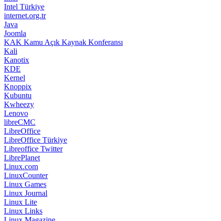
Intel Türkiye
internet.org.tr
Java
Joomla
KAK Kamu Açık Kaynak Konferansı
Kali
Kanotix
KDE
Kernel
Knoppix
Kubuntu
Kwheezy
Lenovo
libreCMC
LibreOffice
LibreOffice Türkiye
Libreoffice Twitter
LibrePlanet
Linux.com
LinuxCounter
Linux Games
Linux Journal
Linux Lite
Linux Links
Linux Magazine