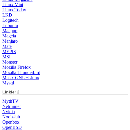
Linux Mint
Linux Today
LKD
Logitech
Lubuntu
Macpup
Mageia
Manjaro
Mate
MEPIS
MSI
Monster
Mozilla Firefox
Mozilla Thunderbird
Musix GNU+Linux
Mysql
Linkler 2
MythTV
Netrunner
Nvidia
Noobslab
Openbox
OpenBSD