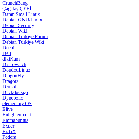
CrunchBang
Çağatay ÇEBİ
Damn Small Linux
Debian GNU/Linux
Debian Security
Debian Wiki
Debian Türkiye Forum
Debian Türkiye Wiki
Deepin
Dell
digiKam
Distrowatch
DoudouLinux
DragonFly
Dragora
Drupal
Duckduckgo
Dynebolic
elementary OS
Elive
Enlightenment
Emmabuntüs
Exper
ExTiX
Fedora