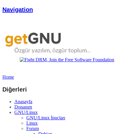
Navigation
Home
Diğerleri
Anasayfa
Donanım
GNU/Linux
GNU/Linux İpuçları
Linux
Forum
Debian