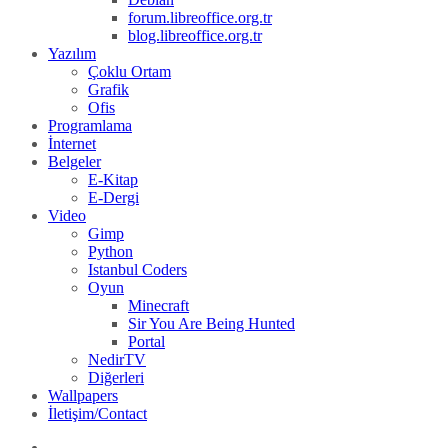
forum.libreoffice.org.tr
blog.libreoffice.org.tr
Yazılım
Çoklu Ortam
Grafik
Ofis
Programlama
İnternet
Belgeler
E-Kitap
E-Dergi
Video
Gimp
Python
Istanbul Coders
Oyun
Minecraft
Sir You Are Being Hunted
Portal
NedirTV
Diğerleri
Wallpapers
İletişim/Contact