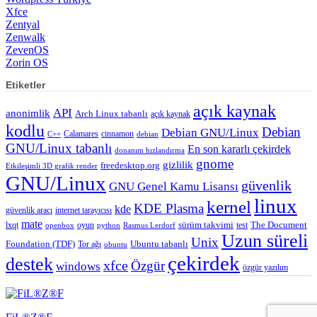
Xfce
Zentyal
Zenwalk
ZevenOS
Zorin OS
Etiketler
açık kaynak
API
anonimlik
Arch Linux tabanlı
açık kaynak
kodlu
Debian
Debian GNU/Linux
Calamares
cinnamon
C++
debian
GNU/Linux tabanlı
En son kararlı çekirdek
donanım hızlandırma
gnome
gizlilik
freedesktop.org
Etkileşimli 3D grafik render
GNU/Linux
güvenlik
GNU Genel Kamu Lisansı
linux
kernel
KDE Plasma
kde
güvenlik aracı
internet tarayıcısı
mate
lxqt
oyun
sürüm takvimi
test
The Document
openbox
python
Rasmus Lerdorf
Uzun süreli
Unix
Ubuntu tabanlı
Foundation (TDF)
Tor ağı
ubuntu
çekirdek
destek
xfce
Özgür
windows
özgür yazılım