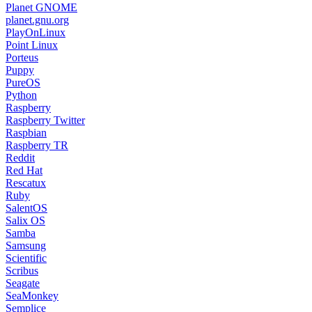
Planet GNOME
planet.gnu.org
PlayOnLinux
Point Linux
Porteus
Puppy
PureOS
Python
Raspberry
Raspberry Twitter
Raspbian
Raspberry TR
Reddit
Red Hat
Rescatux
Ruby
SalentOS
Salix OS
Samba
Samsung
Scientific
Scribus
Seagate
SeaMonkey
Semplice