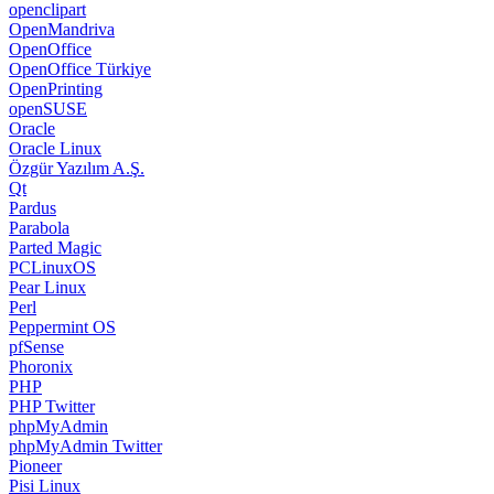
openclipart
OpenMandriva
OpenOffice
OpenOffice Türkiye
OpenPrinting
openSUSE
Oracle
Oracle Linux
Özgür Yazılım A.Ş.
Qt
Pardus
Parabola
Parted Magic
PCLinuxOS
Pear Linux
Perl
Peppermint OS
pfSense
Phoronix
PHP
PHP Twitter
phpMyAdmin
phpMyAdmin Twitter
Pioneer
Pisi Linux