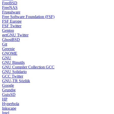
FreeBSD
FreeNAS
Frugalware
Free Software Foundation (FSF)
FSF Europe
FSF Twitter
Gentoo
getGNU Twitter
GhostBSD
Git
Greenie
GNOME
GNU
GNU Binutils
GNU Compiler Collection GCC
GNU Solidario
GCC Twitter
GNU-TR Sözlük
Google
Grundig
GuixSD
HP
Hyperbola
Inkscape
Intel