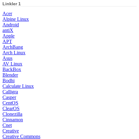
Linkler 1
Acer
Alpine Linux
Android
antiX
Apple
APT
ArchBang
Arch Linux
Asus
AV Linux
BackBox
Blender
Bodhi
Calculate Linux
Calligra
Casper
CentOS
ClearOS
Clonezilla
Cinnamon
Cnet
Creative
Creative Commons