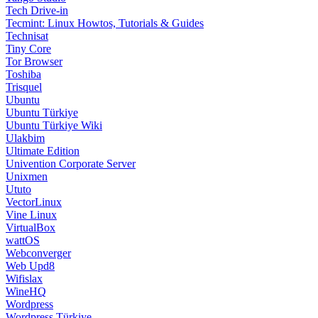
Tech Drive-in
Tecmint: Linux Howtos, Tutorials & Guides
Technisat
Tiny Core
Tor Browser
Toshiba
Trisquel
Ubuntu
Ubuntu Türkiye
Ubuntu Türkiye Wiki
Ulakbim
Ultimate Edition
Univention Corporate Server
Unixmen
Ututo
VectorLinux
Vine Linux
VirtualBox
wattOS
Webconverger
Web Upd8
Wifislax
WineHQ
Wordpress
Wordpress Türkiye