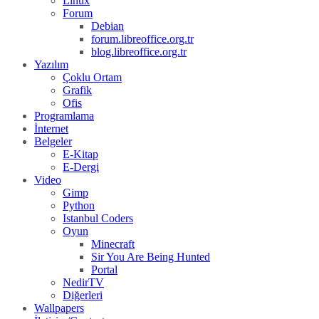
Linux
Forum
Debian
forum.libreoffice.org.tr
blog.libreoffice.org.tr
Yazılım
Çoklu Ortam
Grafik
Ofis
Programlama
İnternet
Belgeler
E-Kitap
E-Dergi
Video
Gimp
Python
Istanbul Coders
Oyun
Minecraft
Sir You Are Being Hunted
Portal
NedirTV
Diğerleri
Wallpapers