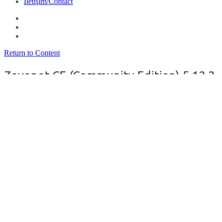
İletişim/Contact
Return to Content
Zevenet CE (Community Edition) 5.12.2
duyuruldu
By
filozof
on
12 Temmuz 2022
in
GNU/Linux
Debian
GNU
/Linux
tabanlı bir yük dengeleyici ve uygulama dağıtım sistemi olan