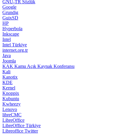
GNU-TR Sözlük
Google
Grundig
GuixSD
HP
Hyperbola
Inkscape
Intel
Intel Türkiye
internet.org.tr
Java
Joomla
KAK Kamu Açık Kaynak Konferansı
Kali
Kanotix
KDE
Kernel
Knoppix
Kubuntu
Kwheezy
Lenovo
libreCMC
LibreOffice
LibreOffice Türkiye
Libreoffice Twitter