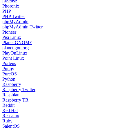
pfSense
Phoronix
PHP
PHP Twitter
phpMyAdmin
phpMyAdmin Twitter
Pioneer
Pisi Linux
Planet GNOME
planet.gnu.org
PlayOnLinux
Point Linux
Porteus
Puppy
PureOS
Python
Raspberry
Raspberry Twitter
Raspbian
Raspberry TR
Reddit
Red Hat
Rescatux
Ruby
SalentOS