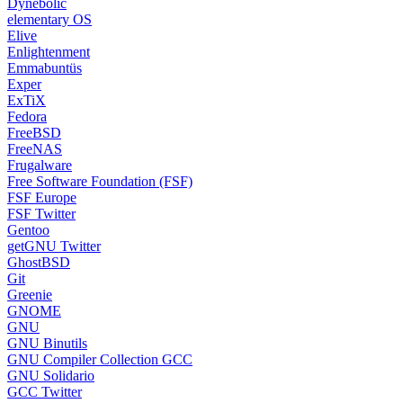
Dynebolic
elementary OS
Elive
Enlightenment
Emmabuntüs
Exper
ExTiX
Fedora
FreeBSD
FreeNAS
Frugalware
Free Software Foundation (FSF)
FSF Europe
FSF Twitter
Gentoo
getGNU Twitter
GhostBSD
Git
Greenie
GNOME
GNU
GNU Binutils
GNU Compiler Collection GCC
GNU Solidario
GCC Twitter