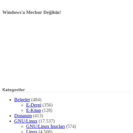
Windows'a Mecbur Değilsin!
Kategoriler
Belgeler
(484)
E-Dergi
(356)
E-Kitap
(128)
Donanım
(413)
GNU/Linux
(17.537)
GNU/Linux İpuçları
(574)
Linux
(4.508)