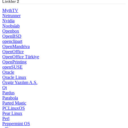
Linkler 2
MythTV
Netrunner
Nvidia
Noobslab
Openbox
OpenBSD
openclipart
OpenMandriva
OpenOffice
OpenOffice Türkiye
OpenPrinting
openSUSE
Oracle
Oracle Linux
Özgür Yazılım A.Ş.
Qt
Pardus
Parabola
Parted Magic
PCLinuxOS
Pear Linux
Perl
Peppermint OS