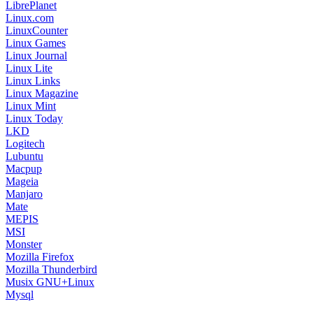
LibrePlanet
Linux.com
LinuxCounter
Linux Games
Linux Journal
Linux Lite
Linux Links
Linux Magazine
Linux Mint
Linux Today
LKD
Logitech
Lubuntu
Macpup
Mageia
Manjaro
Mate
MEPIS
MSI
Monster
Mozilla Firefox
Mozilla Thunderbird
Musix GNU+Linux
Mysql