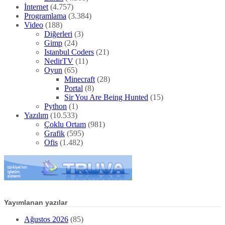
İnternet
(4.757)
Programlama
(3.384)
Video
(188)
Diğerleri
(3)
Gimp
(24)
Istanbul Coders
(21)
NedirTV
(11)
Oyun
(65)
Minecraft
(28)
Portal
(8)
Sir You Are Being Hunted
(15)
Python
(1)
Yazılım
(10.533)
Çoklu Ortam
(981)
Grafik
(595)
Ofis
(1.482)
Yayımlanan yazılar
Ağustos 2026
(85)