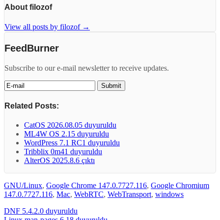
About filozof
View all posts by filozof
→
FeedBurner
Subscribe to our e-mail newsletter to receive updates.
Related Posts:
CatOS 2026.08.05 duyuruldu
ML4W OS 2.15 duyuruldu
WordPress 7.1 RC1 duyuruldu
Tribblix 0m41 duyuruldu
AlterOS 2025.8.6 çıktı
GNU/Linux
,
Google Chrome 147.0.7727.116
,
Google Chromium
147.0.7727.116
,
Mac
,
WebRTC
,
WebTransport
,
windows
DNF 5.4.2.0 duyuruldu
Linux man-pages 6.18 duyuruldu