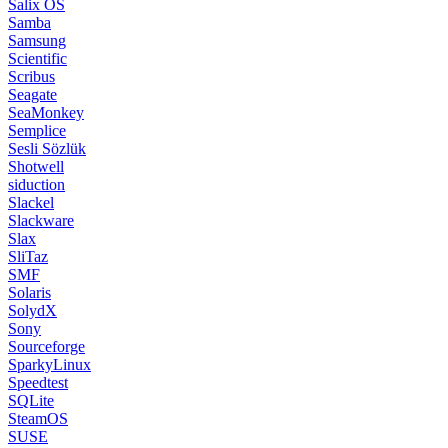
Salix OS
Samba
Samsung
Scientific
Scribus
Seagate
SeaMonkey
Semplice
Sesli Sözlük
Shotwell
siduction
Slackel
Slackware
Slax
SliTaz
SMF
Solaris
SolydX
Sony
Sourceforge
SparkyLinux
Speedtest
SQLite
SteamOS
SUSE