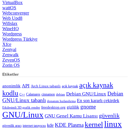
VirtualBox
wattOS
Webconverger
Web Upd8
Wifislax
WineHQ
Wordpress
Wordpress Türkiye
Xfce
Zentyal
Zenwalk
ZevenOS
Zorin OS
Etiketler
açık kaynak
API
anonimlik
Arch Linux tabanlı
açık kaynak
kodlu
Debian
Debian GNU/Linux
Calamares
cinnamon
C++
debian
GNU/Linux tabanlı
En son kararlı çekirdek
donanım hızlandırma
gnome
gizlilik
freedesktop.org
Etkileşimli 3D grafik render
GNU/Linux
güvenlik
GNU Genel Kamu Lisansı
linux
kernel
KDE Plasma
kde
güvenlik aracı
internet tarayıcısı