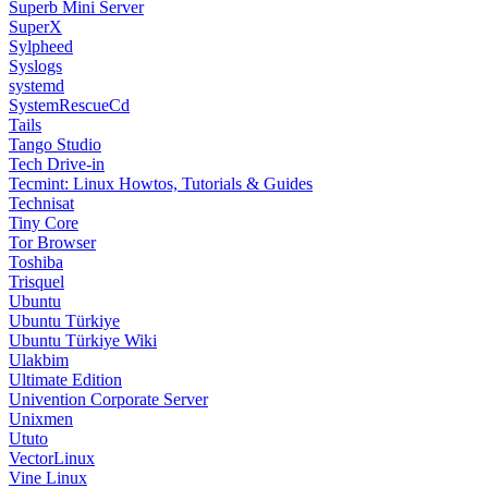
Superb Mini Server
SuperX
Sylpheed
Syslogs
systemd
SystemRescueCd
Tails
Tango Studio
Tech Drive-in
Tecmint: Linux Howtos, Tutorials & Guides
Technisat
Tiny Core
Tor Browser
Toshiba
Trisquel
Ubuntu
Ubuntu Türkiye
Ubuntu Türkiye Wiki
Ulakbim
Ultimate Edition
Univention Corporate Server
Unixmen
Ututo
VectorLinux
Vine Linux