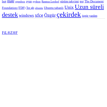
mate
lxqt
oyun
sürüm takvimi
test
The Document
openbox
python
Rasmus Lerdorf
Uzun süreli
Unix
Ubuntu tabanlı
Foundation (TDF)
Tor ağı
ubuntu
çekirdek
destek
xfce
Özgür
windows
özgür yazılım
FiL®Z®F