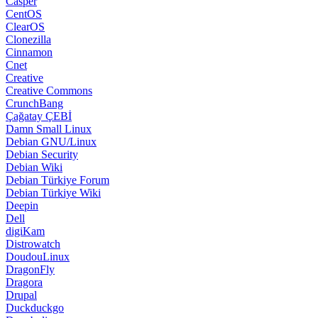
Casper
CentOS
ClearOS
Clonezilla
Cinnamon
Cnet
Creative
Creative Commons
CrunchBang
Çağatay ÇEBİ
Damn Small Linux
Debian GNU/Linux
Debian Security
Debian Wiki
Debian Türkiye Forum
Debian Türkiye Wiki
Deepin
Dell
digiKam
Distrowatch
DoudouLinux
DragonFly
Dragora
Drupal
Duckduckgo