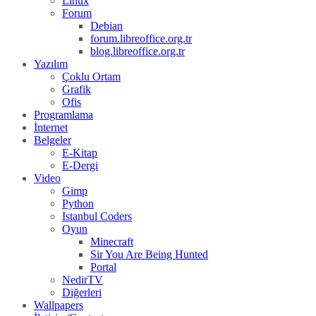
Linux
Forum
Debian
forum.libreoffice.org.tr
blog.libreoffice.org.tr
Yazılım
Çoklu Ortam
Grafik
Ofis
Programlama
İnternet
Belgeler
E-Kitap
E-Dergi
Video
Gimp
Python
Istanbul Coders
Oyun
Minecraft
Sir You Are Being Hunted
Portal
NedirTV
Diğerleri
Wallpapers