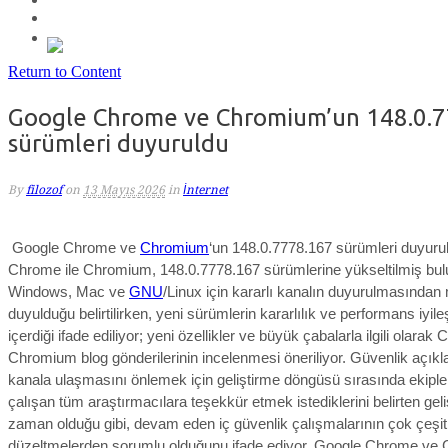
Return to Content
Google Chrome ve Chromium’un 148.0.
sürümleri duyuruldu
By
filozof
on
13 Mayıs 2026
in
İnternet
Google Chrome ve
Chromium
‘un 148.0.7778.167 sürümleri duyuru
Chrome ile Chromium, 148.0.7778.167 sürümlerine yükseltilmiş bul
Windows
, Mac ve
GNU
/Linux için kararlı kanalın duyurulmasından
duyulduğu belirtilirken,
yeni sürümlerin kararlılık ve performans iyile
içerdiği ifade ediliyor; yeni özellikler ve büyük çabalarla ilgili olara
Chromium blog gönderilerinin incelenmesi öneriliyor.
Güvenlik açıkla
kanala ulaşmasını önlemek için geliştirme döngüsü sırasında ekiple b
çalışan tüm araştırmacılara teşekkür etmek istediklerini belirten geliş
zaman olduğu gibi, devam eden iç güvenlik çalışmalarının çok çeşitl
düzeltmelerden sorumlu olduğunu ifade ediyor.
Google Chrome ve 