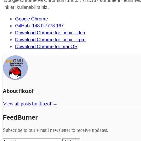
Google Chrome ve Chromium 148.0.7778.167 sürümlerini edinmek 
linkleri kullanabilirsiniz.
Google Chrome
GitHub_148.0.7778.167
Download Chrome for Linux – deb
Download Chrome for Linux – rpm
Download Chrome for macOS
About filozof
View all posts by filozof
→
FeedBurner
Subscribe to our e-mail newsletter to receive updates.