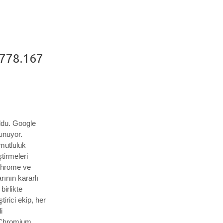
7778.167
ldu.
Google
unuyor.
 mutluluk
ştirmeleri
k Chrome ve
rının kararlı
irlikte
tirici ekip, her
i
Chromium