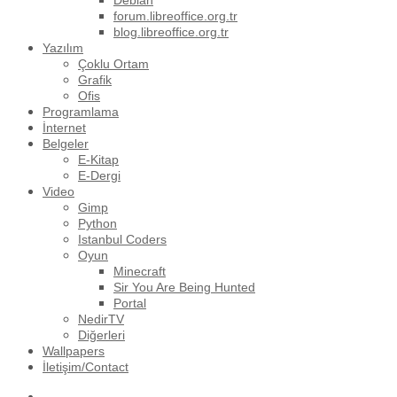
Debian
forum.libreoffice.org.tr
blog.libreoffice.org.tr
Yazılım
Çoklu Ortam
Grafik
Ofis
Programlama
İnternet
Belgeler
E-Kitap
E-Dergi
Video
Gimp
Python
Istanbul Coders
Oyun
Minecraft
Sir You Are Being Hunted
Portal
NedirTV
Diğerleri
Wallpapers
İletişim/Contact