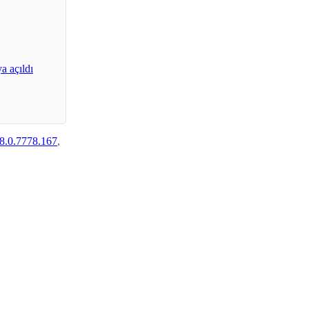
 açıldı
8.0.7778.167
,