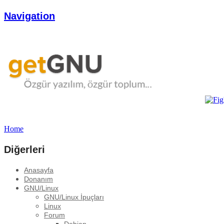
Navigation
Home
Diğerleri
Anasayfa
Donanım
GNU/Linux
GNU/Linux İpuçları
Linux
Forum