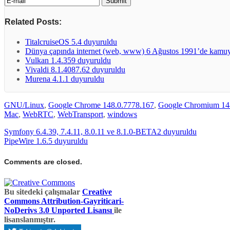
Related Posts:
TitalcruiseOS 5.4 duyuruldu
Dünya çapında internet (web, www) 6 Ağustos 1991’de kamuya
Vulkan 1.4.359 duyuruldu
Vivaldi 8.1.4087.62 duyuruldu
Murena 4.1.1 duyuruldu
GNU/Linux
,
Google Chrome 148.0.7778.167
,
Google Chromium 14
Mac
,
WebRTC
,
WebTransport
,
windows
Symfony 6.4.39, 7.4.11, 8.0.11 ve 8.1.0-BETA2 duyuruldu
PipeWire 1.6.5 duyuruldu
Comments are closed.
Bu sitedeki çalışmalar
Creative
Commons Attribution-Gayriticari-
NoDerivs 3.0 Unported Lisansı
ile
lisanslanmıştır.