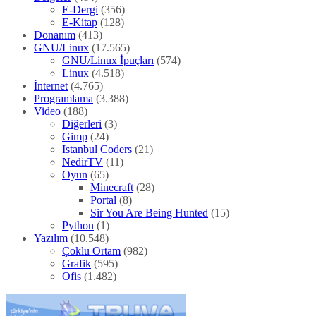
E-Dergi
(356)
E-Kitap
(128)
Donanım
(413)
GNU/Linux
(17.565)
GNU/Linux İpuçları
(574)
Linux
(4.518)
İnternet
(4.765)
Programlama
(3.388)
Video
(188)
Diğerleri
(3)
Gimp
(24)
Istanbul Coders
(21)
NedirTV
(11)
Oyun
(65)
Minecraft
(28)
Portal
(8)
Sir You Are Being Hunted
(15)
Python
(1)
Yazılım
(10.548)
Çoklu Ortam
(982)
Grafik
(595)
Ofis
(1.482)