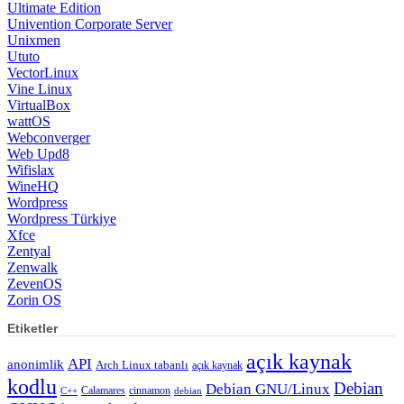
Ultimate Edition
Univention Corporate Server
Unixmen
Ututo
VectorLinux
Vine Linux
VirtualBox
wattOS
Webconverger
Web Upd8
Wifislax
WineHQ
Wordpress
Wordpress Türkiye
Xfce
Zentyal
Zenwalk
ZevenOS
Zorin OS
Etiketler
açık kaynak
API
anonimlik
Arch Linux tabanlı
açık kaynak
kodlu
Debian
Debian GNU/Linux
Calamares
cinnamon
C++
debian