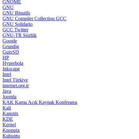
GNOME
GNU
GNU Binutils
GNU Compiler Collection GCC
GNU Solidario
GCC Twitter
GNU-TR Sözlük
Google
Grundig
GuixSD
HP
Hyperbola
Inkscape
Intel
Intel Türkiye
internet.org.tr
Java
Joomla
KAK Kamu Açık Kaynak Konferansı
Kali
Kanotix
KDE
Kernel
Knoppix
Kubuntu