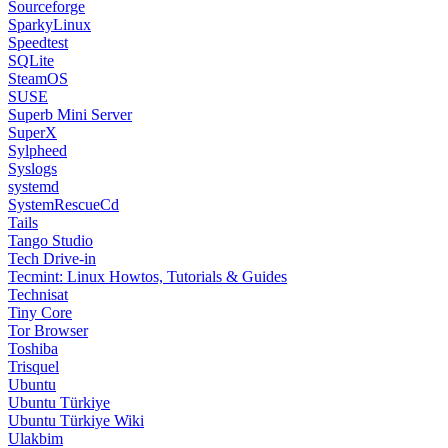
Sourceforge
SparkyLinux
Speedtest
SQLite
SteamOS
SUSE
Superb Mini Server
SuperX
Sylpheed
Syslogs
systemd
SystemRescueCd
Tails
Tango Studio
Tech Drive-in
Tecmint: Linux Howtos, Tutorials & Guides
Technisat
Tiny Core
Tor Browser
Toshiba
Trisquel
Ubuntu
Ubuntu Türkiye
Ubuntu Türkiye Wiki
Ulakbim