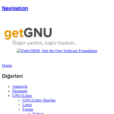
Navigation
Home
Diğerleri
Anasayfa
Donanım
GNU/Linux
GNU/Linux İpuçları
Linux
Forum
Debian