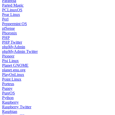
Parabola
Parted Magic
PCLinuxOS
Pear Linux
Perl
Peppermint OS
pfSense
Phoronix
PHP
PHP Twitter
phpMyAdmin
phpMyAdmin Twitter
Pioneer
Pisi Linux
Planet GNOME
planet.gnu.org
PlayOnLinux
Point Linux
Porteus
Puppy
PureOS
Python
Raspberry
Raspberry Twitter
Raspbian