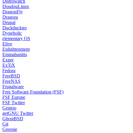
Distrowatch
DoudouLinux
DragonFly
Dragora
Drupal
Duckduckgo
Dynebolic
elementary OS
Elive
Enlightenment
Emmabuntüs
Exper
ExTiX
Fedora
FreeBSD
FreeNAS
Frugalware
Free Software Foundation (FSF)
FSF Europe
FSF Twitter
Gentoo
getGNU Twitter
GhostBSD
Git
Greenie