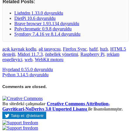
Related Posts:
Lightdm 1.33.0 duyuruldu
DietPi 10.6 duyuruldu
Brave browser 1.93.134 duyuruldu
Polychromatic 0.9.8 duyuruldu
Symfony 7.4.16 ve 8.1.4 duyuruldu
açık kaynak kodlu
,
ağ tarayıcısı
,
Firefox Sync
,
hafif
,
hızlı
,
HTML5
desteği
,
Midori 11.7.3
,
önbellek yönetimi
,
Raspberry Pi
,
reklam
engelleyici
,
web
,
WebKit motoru
Hyprland 0.55.0 duyuruldu
Python 3.14.5 duyuruldu
Comments are closed.
Bu sitedeki çalışmalar
Creative Commons Attribution-
Gayriticari-NoDerivs 3.0 Unported Lisansı
ile lisanslanmıştır.