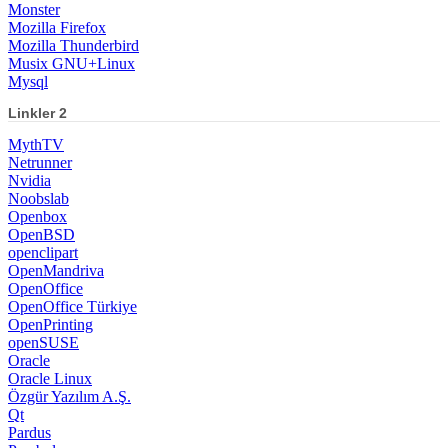
Monster
Mozilla Firefox
Mozilla Thunderbird
Musix GNU+Linux
Mysql
Linkler 2
MythTV
Netrunner
Nvidia
Noobslab
Openbox
OpenBSD
openclipart
OpenMandriva
OpenOffice
OpenOffice Türkiye
OpenPrinting
openSUSE
Oracle
Oracle Linux
Özgür Yazılım A.Ş.
Qt
Pardus