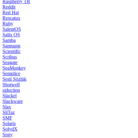
Raspberry TR
Reddit
Red Hat
Rescatux
Ruby
SalentOS
Salix OS
Samba
Samsung
Scientific
Scribus
Seagate
SeaMonkey
Semplice
Sesli Sözlük
Shotwell
siduction
Slackel
Slackware
Slax
SliTaz
SMF
Solaris
SolydX
Sony