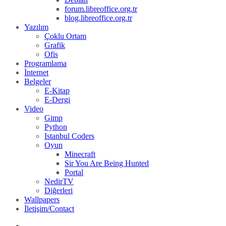
forum.libreoffice.org.tr
blog.libreoffice.org.tr
Yazılım
Çoklu Ortam
Grafik
Ofis
Programlama
İnternet
Belgeler
E-Kitap
E-Dergi
Video
Gimp
Python
Istanbul Coders
Oyun
Minecraft
Sir You Are Being Hunted
Portal
NedirTV
Diğerleri
Wallpapers
İletişim/Contact