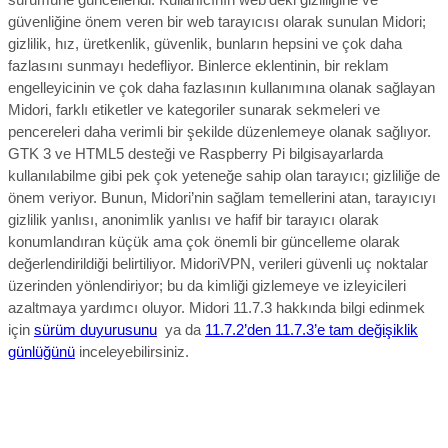
güvenliğine önem veren bir web tarayıcısı olarak sunulan Midori;
gizlilik, hız, üretkenlik, güvenlik, bunların hepsini ve çok daha
fazlasını sunmayı hedefliyor. Binlerce eklentinin, bir reklam
engelleyicinin ve çok daha fazlasının kullanımına olanak sağlayan
Midori, farklı etiketler ve kategoriler sunarak sekmeleri ve
pencereleri daha verimli bir şekilde düzenlemeye olanak sağlıyor.
GTK 3 ve HTML5 desteği ve Raspberry Pi bilgisayarlarda
kullanılabilme gibi pek çok yeteneğe sahip olan tarayıcı; gizliliğe de
önem veriyor. Bunun, Midori’nin sağlam temellerini atan, tarayıcıyı
gizlilik yanlısı, anonimlik yanlısı ve hafif bir tarayıcı olarak
konumlandıran küçük ama çok önemli bir güncelleme olarak
değerlendirildiği belirtiliyor.
MidoriVPN, verileri güvenli uç noktalar
üzerinden yönlendiriyor; bu da kimliği gizlemeye ve izleyicileri
azaltmaya yardımcı oluyor.
Midori 11.7.3 hakkında bilgi edinmek
için
sürüm duyurusunu
ya da
11.7.2’den 11.7.3’e tam değişiklik
günlüğünü
inceleyebilirsiniz.