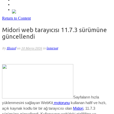
Return to Content
Midori web tarayıcısı 11.7.3 sürümüne
güncellendi
By
filozof
on
10 Mayıs 2026
in
İnternet
Sayfaların hızla
yüklenmesini sağlayan WebKit
motorunu
kullanan hafif ve hızlı,
açık kaynak kodlu bir bir ağ tarayıcısı olan
Midori
, 11.7.
3
sürümüne güncellendi. Kullanıcının
web’deki gizliliğine ve