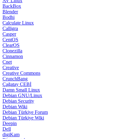
AV Linux
BackBox
Blender
Bodhi
Calculate Linux
Calligra
Casper
CentOS
ClearOS
Clonezilla
Cinnamon
Cnet
Creative
Creative Commons
CrunchBang
Çağatay ÇEBİ
Damn Small Linux
Debian GNU/Linux
Debian Security
Debian Wiki
Debian Türkiye Forum
Debian Türkiye Wiki
Deepin
Dell
digiKam