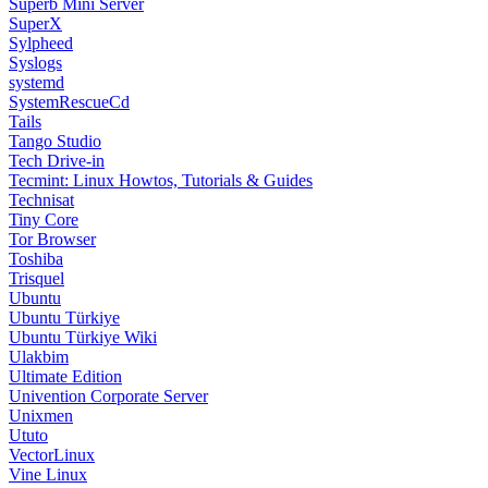
Superb Mini Server
SuperX
Sylpheed
Syslogs
systemd
SystemRescueCd
Tails
Tango Studio
Tech Drive-in
Tecmint: Linux Howtos, Tutorials & Guides
Technisat
Tiny Core
Tor Browser
Toshiba
Trisquel
Ubuntu
Ubuntu Türkiye
Ubuntu Türkiye Wiki
Ulakbim
Ultimate Edition
Univention Corporate Server
Unixmen
Ututo
VectorLinux
Vine Linux