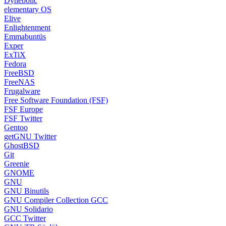
Dynebolic
elementary OS
Elive
Enlightenment
Emmabuntüs
Exper
ExTiX
Fedora
FreeBSD
FreeNAS
Frugalware
Free Software Foundation (FSF)
FSF Europe
FSF Twitter
Gentoo
getGNU Twitter
GhostBSD
Git
Greenie
GNOME
GNU
GNU Binutils
GNU Compiler Collection GCC
GNU Solidario
GCC Twitter