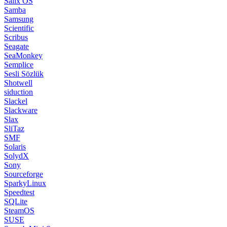
Salix OS
Samba
Samsung
Scientific
Scribus
Seagate
SeaMonkey
Semplice
Sesli Sözlük
Shotwell
siduction
Slackel
Slackware
Slax
SliTaz
SMF
Solaris
SolydX
Sony
Sourceforge
SparkyLinux
Speedtest
SQLite
SteamOS
SUSE