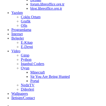
forum.libreoffice.org.tr
blog.libreoffice.org.tr
Yazılım
Çoklu Ortam
Grafik
Ofis
Programlama
İnternet
Belgeler
E-Kitap
E-Dergi
Video
Gimp
Python
Istanbul Coders
Oyun
Minecraft
Sir You Are Being Hunted
Portal
NedirTV
Diğerleri
Wallpapers
İletişim/Contact