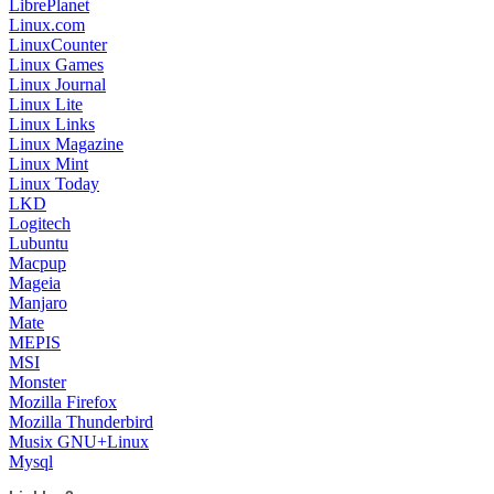
LibrePlanet
Linux.com
LinuxCounter
Linux Games
Linux Journal
Linux Lite
Linux Links
Linux Magazine
Linux Mint
Linux Today
LKD
Logitech
Lubuntu
Macpup
Mageia
Manjaro
Mate
MEPIS
MSI
Monster
Mozilla Firefox
Mozilla Thunderbird
Musix GNU+Linux
Mysql