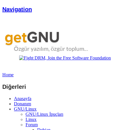
Navigation
Home
Diğerleri
Anasayfa
Donanım
GNU/Linux
GNU/Linux İpuçları
Linux
Forum
Debian