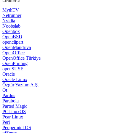
Linkler 2
MythTV
Netrunner
Nvidia
Noobslab
Openbox
OpenBSD
openclipart
OpenMandriva
OpenOffice
OpenOffice Türkiye
OpenPrinting
openSUSE
Oracle
Oracle Linux
Özgür Yazılım A.Ş.
Qt
Pardus
Parabola
Parted Magic
PCLinuxOS
Pear Linux
Perl
Peppermint OS