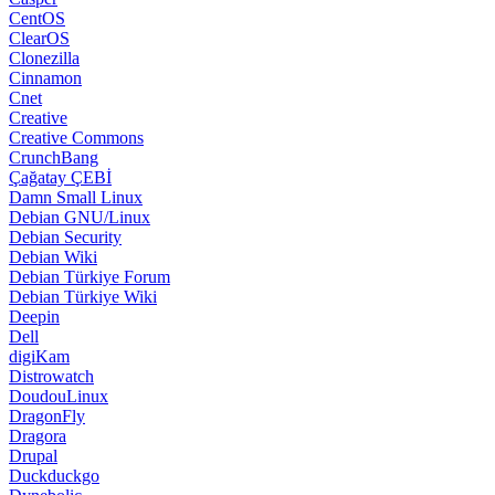
Casper
CentOS
ClearOS
Clonezilla
Cinnamon
Cnet
Creative
Creative Commons
CrunchBang
Çağatay ÇEBİ
Damn Small Linux
Debian GNU/Linux
Debian Security
Debian Wiki
Debian Türkiye Forum
Debian Türkiye Wiki
Deepin
Dell
digiKam
Distrowatch
DoudouLinux
DragonFly
Dragora
Drupal
Duckduckgo