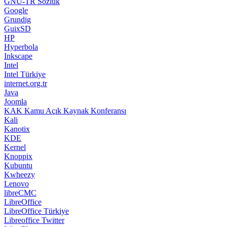
GNU-TR Sözlük
Google
Grundig
GuixSD
HP
Hyperbola
Inkscape
Intel
Intel Türkiye
internet.org.tr
Java
Joomla
KAK Kamu Açık Kaynak Konferansı
Kali
Kanotix
KDE
Kernel
Knoppix
Kubuntu
Kwheezy
Lenovo
libreCMC
LibreOffice
LibreOffice Türkiye
Libreoffice Twitter