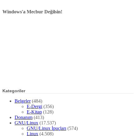
Windows'a Mecbur Değilsin!
Kategoriler
Belgeler
(484)
E-Dergi
(356)
E-Kitap
(128)
Donanım
(413)
GNU/Linux
(17.537)
GNU/Linux İpuçları
(574)
Linux
(4.508)