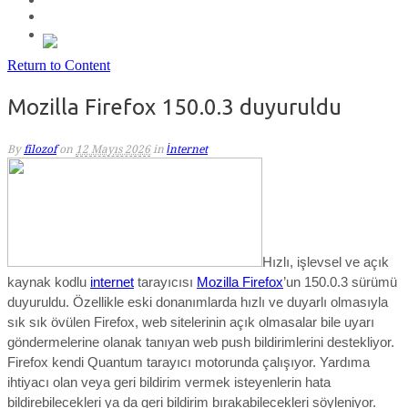
Return to Content
Mozilla Firefox 150.0.3 duyuruldu
By
filozof
on
12 Mayıs 2026
in
İnternet
Hızlı, işlevsel ve açık
kaynak kodlu
internet
tarayıcısı
Mozilla Firefox
’un 150.
0.
3 sürümü
duyuruldu. Ö
zellikle eski donanımlarda hızlı ve duyarlı olmasıyla
sık sık övül
en
Firefox
,
web sitelerinin açık olmasalar bile uyarı
göndermelerine olanak tanıyan web push bildirimlerini destekl
iyor.
Firefox kendi Quantum tarayıcı motorunda çalışıyor. Yardıma
ihtiyacı olan veya geri bildirim vermek isteyenlerin hata
bildirebilecekleri ya da geri bildirim bırakabilecekleri söyleniyor.