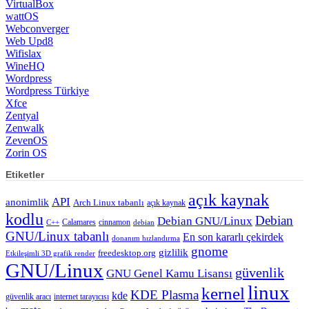
VirtualBox
wattOS
Webconverger
Web Upd8
Wifislax
WineHQ
Wordpress
Wordpress Türkiye
Xfce
Zentyal
Zenwalk
ZevenOS
Zorin OS
Etiketler
açık kaynak
API
anonimlik
Arch Linux tabanlı
açık kaynak
kodlu
Debian
Debian GNU/Linux
Calamares
cinnamon
C++
debian
GNU/Linux tabanlı
En son kararlı çekirdek
donanım hızlandırma
gnome
gizlilik
freedesktop.org
Etkileşimli 3D grafik render
GNU/Linux
güvenlik
GNU Genel Kamu Lisansı
linux
kernel
KDE Plasma
kde
güvenlik aracı
internet tarayıcısı