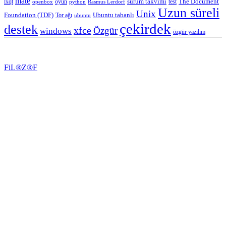
mate
lxqt
oyun
sürüm takvimi
test
The Document
openbox
python
Rasmus Lerdorf
Uzun süreli
Unix
Ubuntu tabanlı
Foundation (TDF)
Tor ağı
ubuntu
çekirdek
destek
xfce
Özgür
windows
özgür yazılım
FiL®Z®F