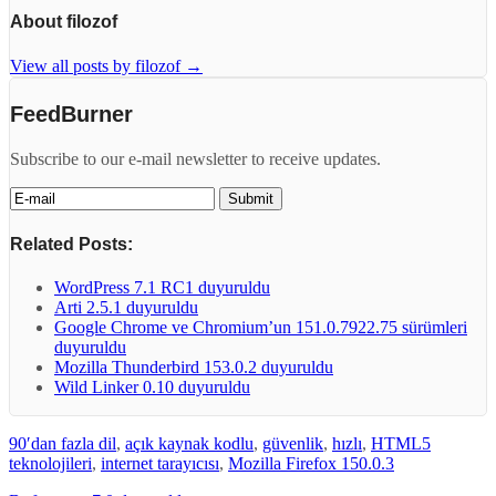
About filozof
View all posts by filozof
→
FeedBurner
Subscribe to our e-mail newsletter to receive updates.
Related Posts:
WordPress 7.1 RC1 duyuruldu
Arti 2.5.1 duyuruldu
Google Chrome ve Chromium’un 151.0.7922.75 sürümleri
duyuruldu
Mozilla Thunderbird 153.0.2 duyuruldu
Wild Linker 0.10 duyuruldu
90′dan fazla dil
,
açık kaynak kodlu
,
güvenlik
,
hızlı
,
HTML5
teknolojileri
,
internet tarayıcısı
,
Mozilla Firefox 150.0.3