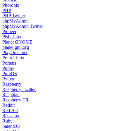
pfSense
Phoronix
PHP
PHP Twitter
phpMyAdmin
phpMyAdmin Twitter
Pioneer
Pisi Linux
Planet GNOME
planet.gnu.org
PlayOnLinux
Point Linux
Porteus
Puppy
PureOS
Python
Raspberry
Raspberry Twitter
Raspbian
Raspberry TR
Reddit
Red Hat
Rescatux
Ruby
SalentOS