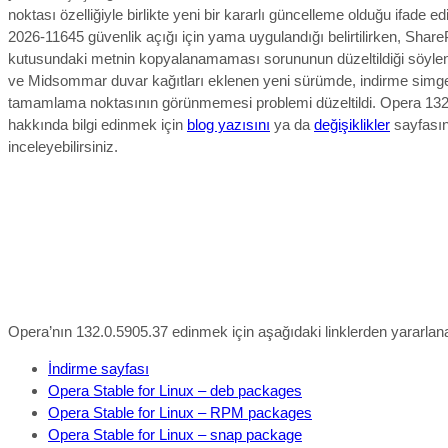
noktası özelliğiyle birlikte yeni bir kararlı güncelleme olduğu ifade ed
2026-11645 güvenlik açığı için yama uygulandığı belirtilirken, Share
kutusundaki metnin kopyalanamaması sorununun düzeltildiği söylen
ve Midsommar duvar kağıtları eklenen yeni sürümde, indirme simg
tamamlama noktasının görünmemesi problemi düzeltildi.
O
pera 132
hakkında bilgi edinmek için
blog yazısını
ya da
değişiklikler
sayfasın
inceleyebilirsiniz.
Opera’nın 132.0.5905.37 edinmek için aşağıdaki linklerden yararlanab
İndirme sayfası
Opera Stable for Linux – deb packages
Opera Stable for Linux – RPM packages
Opera Stable for Linux – snap package