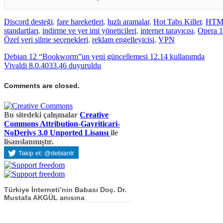
Discord desteği
,
fare hareketleri
,
hızlı aramalar
,
Hot Tabs Killer
,
HTM
standartları
,
indirme ve yer imi yöneticileri
,
internet tarayıcısı
,
Opera 1
Özel veri silme seçenekleri
,
reklam engelleyicisi
,
VPN
Debian 12 “Bookworm”un yeni güncellemesi 12.14 kullanımda
Vivaldi 8.0.4033.46 duyuruldu
Comments are closed.
Bu sitedeki çalışmalar
Creative
Commons Attribution-Gayriticari-
NoDerivs 3.0 Unported Lisansı
ile
lisanslanmıştır.
Türkiye İnterneti’nin Babası Doç. Dr.
Mustafa AKGÜL anısına