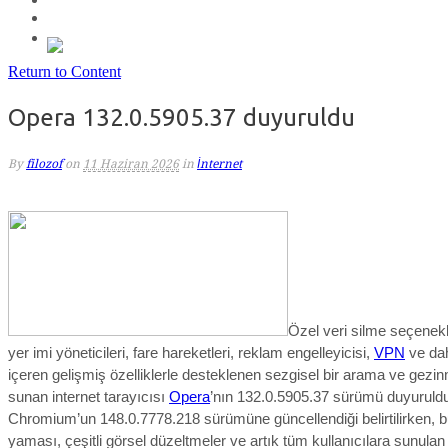
Return to Content
Opera 132.0.5905.37 duyuruldu
By
filozof
on
11 Haziran 2026
in
İnternet
Özel veri silme seçenekl
yer imi yöneticileri, fare hareketleri, reklam engelleyicisi,
VPN
ve dah
içeren gelişmiş özelliklerle desteklenen sezgisel bir arama ve gez
sunan internet tarayıcısı
Opera
’nın 132.0.5905.37 sürümü duyuruld
Chromium’un 148.0.7778.218 sürümüne güncellendiği belirtilirken, b
yaması, çeşitli görsel düzeltmeler ve artık tüm kullanıcılara sunula