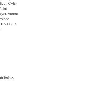
iliyor. CVE-
Point
iyor. Aurora
esinde
.0.5905.37
ı
ilirsiniz.