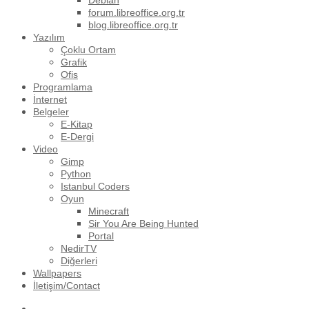
Debian
forum.libreoffice.org.tr
blog.libreoffice.org.tr
Yazılım
Çoklu Ortam
Grafik
Ofis
Programlama
İnternet
Belgeler
E-Kitap
E-Dergi
Video
Gimp
Python
Istanbul Coders
Oyun
Minecraft
Sir You Are Being Hunted
Portal
NedirTV
Diğerleri
Wallpapers
İletişim/Contact