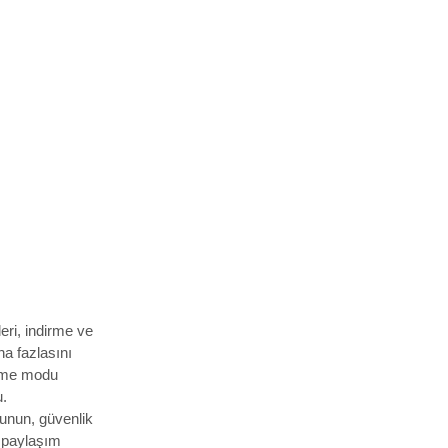
eri, indirme ve
a fazlasını
inme modu
u.
unun, güvenlik
n paylaşım