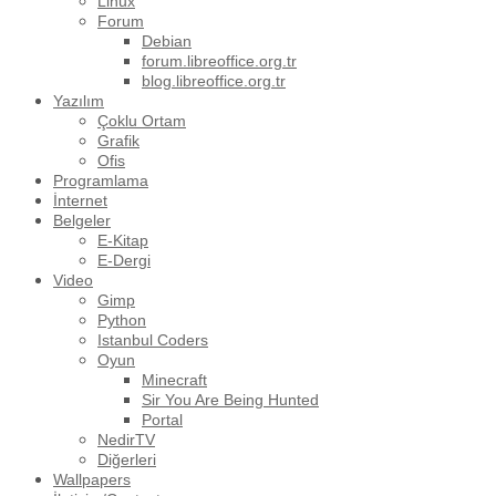
Linux
Forum
Debian
forum.libreoffice.org.tr
blog.libreoffice.org.tr
Yazılım
Çoklu Ortam
Grafik
Ofis
Programlama
İnternet
Belgeler
E-Kitap
E-Dergi
Video
Gimp
Python
Istanbul Coders
Oyun
Minecraft
Sir You Are Being Hunted
Portal
NedirTV
Diğerleri
Wallpapers