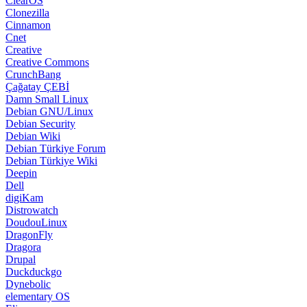
ClearOS
Clonezilla
Cinnamon
Cnet
Creative
Creative Commons
CrunchBang
Çağatay ÇEBİ
Damn Small Linux
Debian GNU/Linux
Debian Security
Debian Wiki
Debian Türkiye Forum
Debian Türkiye Wiki
Deepin
Dell
digiKam
Distrowatch
DoudouLinux
DragonFly
Dragora
Drupal
Duckduckgo
Dynebolic
elementary OS