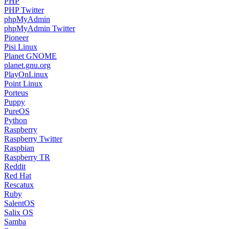
PHP
PHP Twitter
phpMyAdmin
phpMyAdmin Twitter
Pioneer
Pisi Linux
Planet GNOME
planet.gnu.org
PlayOnLinux
Point Linux
Porteus
Puppy
PureOS
Python
Raspberry
Raspberry Twitter
Raspbian
Raspberry TR
Reddit
Red Hat
Rescatux
Ruby
SalentOS
Salix OS
Samba