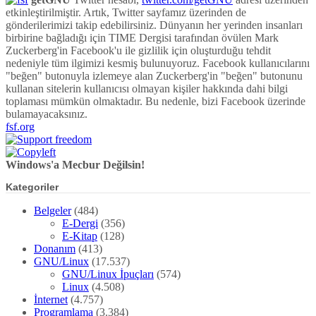
etkinleştirilmiştir. Artık, Twitter sayfamız üzerinden de
gönderilerimizi takip edebilirsiniz. Dünyanın her yerinden insanları
birbirine bağladığı için TIME Dergisi tarafından övülen Mark
Zuckerberg'in Facebook'u ile gizlilik için oluşturduğu tehdit
nedeniyle tüm ilgimizi kesmiş bulunuyoruz. Facebook kullanıcılarını
"beğen" butonuyla izlemeye alan Zuckerberg'in "beğen" butonunu
kullanan sitelerin kullanıcısı olmayan kişiler hakkında dahi bilgi
toplaması mümkün olmaktadır. Bu nedenle, bizi Facebook üzerinde
bulamayacaksınız.
fsf.org
Windows'a Mecbur Değilsin!
Kategoriler
Belgeler
(484)
E-Dergi
(356)
E-Kitap
(128)
Donanım
(413)
GNU/Linux
(17.537)
GNU/Linux İpuçları
(574)
Linux
(4.508)
İnternet
(4.757)
Programlama
(3.384)