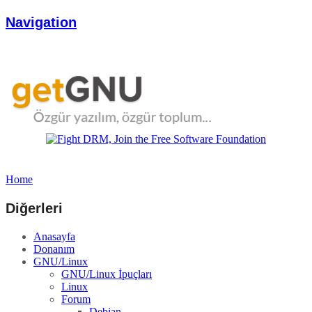
Navigation
Home
Diğerleri
Anasayfa
Donanım
GNU/Linux
GNU/Linux İpuçları
Linux
Forum
Debian