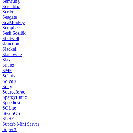
Samsung
Scientific
Scribus
Seagate
SeaMonkey
Semplice
Sesli Sözlük
Shotwell
siduction
Slackel
Slackware
Slax
SliTaz
SMF
Solaris
SolydX
Sony
Sourceforge
SparkyLinux
Speedtest
SQLite
SteamOS
SUSE
Superb Mini Server
SuperX