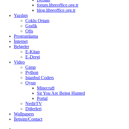
forum.libreoffice.org.tr
blog.libreoffice.org.tr
Yazılım
Çoklu Ortam
Grafik
Ofis
Programlama
İnternet
Belgeler
E-Kitap
E-Dergi
Video
Gimp
Python
Istanbul Coders
Oyun
Minecraft
Sir You Are Being Hunted
Portal
NedirTV
Diğerleri
Wallpapers
İletişim/Contact