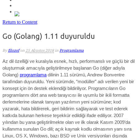
Return to Content
Go (Golang) 1.11 duyuruldu
By
filozof
on
25 Ağustos 2018
in
Programlama
Az dil özelliği ve kuralıyla esnek, hızlı, performanslı ve güçlü bir dil
oluşturmak amacıyla geliştirilmeye başlanan Go (diğer adıyla
Golang)
programlama
dilinin 1.11 sürümü, Andrew Bonventre
tarafından duyuruldu. Yeni sürümde, “modüller” adı verilen yeni bir
konsept için ön destek eklendiği bildiriliyor. Programcıların Go
programlarını dört ana web tarayıcısı ile uyumlu bir ikili formatta
derlemelerine olanak tanıyan yazılımın yeni sürümüne; kod
yazarak, hata bildirerek, geri bildirim sağlayarak ve test ederek
katkıda bulunan herkese teşekkür edildiği ifade ediliyor. 2007
yılından bu yana geliştirilmekte olan ve ilk olarak Kasım 2009’da
kullanıma sunulan Go dili; açık kaynak kodlu olmasının yanı sıra
Linux, OS X, Windows, bazı BSD ve Unix versiyonları dışında