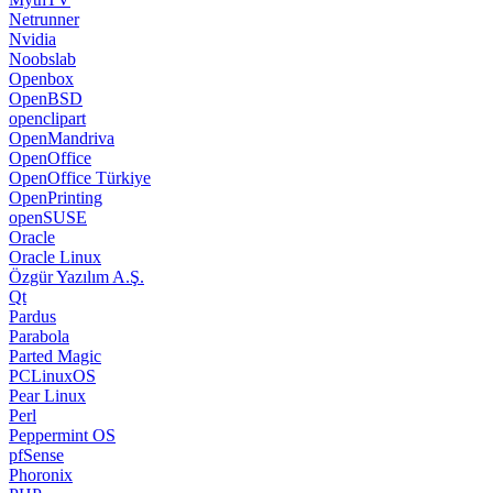
Netrunner
Nvidia
Noobslab
Openbox
OpenBSD
openclipart
OpenMandriva
OpenOffice
OpenOffice Türkiye
OpenPrinting
openSUSE
Oracle
Oracle Linux
Özgür Yazılım A.Ş.
Qt
Pardus
Parabola
Parted Magic
PCLinuxOS
Pear Linux
Perl
Peppermint OS
pfSense
Phoronix