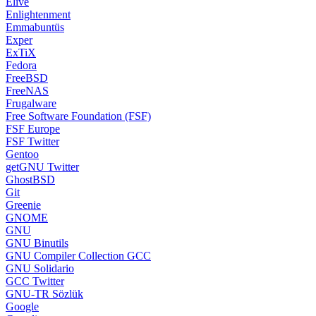
Elive
Enlightenment
Emmabuntüs
Exper
ExTiX
Fedora
FreeBSD
FreeNAS
Frugalware
Free Software Foundation (FSF)
FSF Europe
FSF Twitter
Gentoo
getGNU Twitter
GhostBSD
Git
Greenie
GNOME
GNU
GNU Binutils
GNU Compiler Collection GCC
GNU Solidario
GCC Twitter
GNU-TR Sözlük
Google