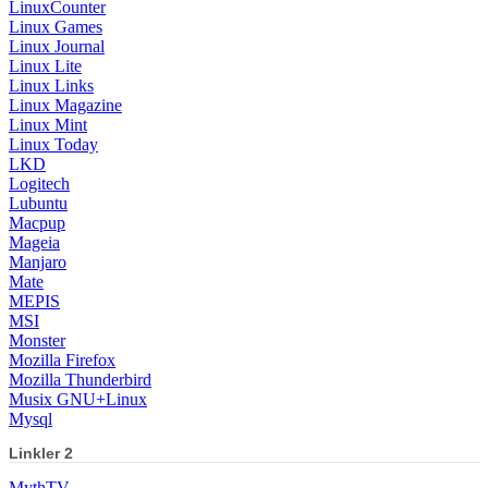
LinuxCounter
Linux Games
Linux Journal
Linux Lite
Linux Links
Linux Magazine
Linux Mint
Linux Today
LKD
Logitech
Lubuntu
Macpup
Mageia
Manjaro
Mate
MEPIS
MSI
Monster
Mozilla Firefox
Mozilla Thunderbird
Musix GNU+Linux
Mysql
Linkler 2
MythTV