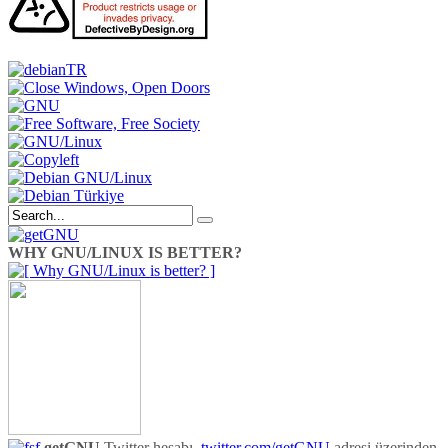
WHY GNU/LINUX IS BETTER?
getGNU
Twitter hesabı,
twitter.com/getGNU
adresi üzerinden