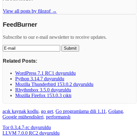
View all posts by filozof
→
FeedBurner
Subscribe to our e-mail newsletter to receive updates.
Related Posts:
WordPress 7.1 RC1 duyuruldu
Python 3.14.7 duyuruldu
Mozilla Thunderbird 153.0.2 duyuruldu
Rhythmbox 3.5.0 duyuruldu
Mozilla Firefox 153.0.3 çıktı
açık kaynak kodlu
,
go get
,
Go programlama dili 1.11
,
Golang
,
Google mühendisleri
,
performanslı
Tor 0.3.4.7-rc duyuruldu
LLVM 7.0.0 RC2 duyuruldu