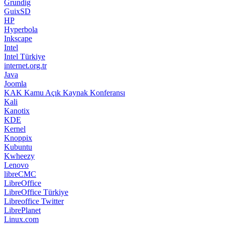
Grundig
GuixSD
HP
Hyperbola
Inkscape
Intel
Intel Türkiye
internet.org.tr
Java
Joomla
KAK Kamu Açık Kaynak Konferansı
Kali
Kanotix
KDE
Kernel
Knoppix
Kubuntu
Kwheezy
Lenovo
libreCMC
LibreOffice
LibreOffice Türkiye
Libreoffice Twitter
LibrePlanet
Linux.com