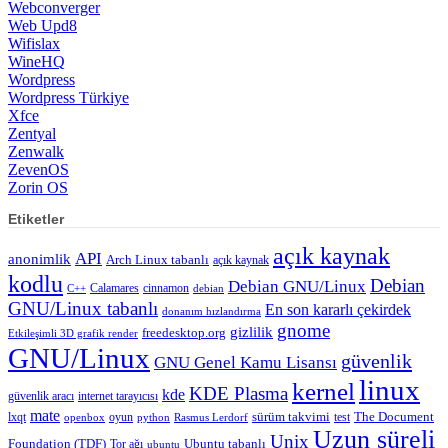
Webconverger
Web Upd8
Wifislax
WineHQ
Wordpress
Wordpress Türkiye
Xfce
Zentyal
Zenwalk
ZevenOS
Zorin OS
Etiketler
açık kaynak
API
anonimlik
Arch Linux tabanlı
açık kaynak
kodlu
Debian
Debian GNU/Linux
Calamares
cinnamon
C++
debian
GNU/Linux tabanlı
En son kararlı çekirdek
donanım hızlandırma
gnome
gizlilik
freedesktop.org
Etkileşimli 3D grafik render
GNU/Linux
güvenlik
GNU Genel Kamu Lisansı
linux
kernel
KDE Plasma
kde
güvenlik aracı
internet tarayıcısı
mate
lxqt
oyun
sürüm takvimi
test
The Document
openbox
python
Rasmus Lerdorf
Uzun süreli
Unix
Ubuntu tabanlı
Foundation (TDF)
Tor ağı
ubuntu