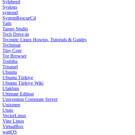
Sylpheed
Syslogs
systemd
SystemRescueCd
Tails
Tango Studio
Tech Drive-in
Tecmint: Linux Howtos, Tutorials & Guides
Technisat
Tiny Core
Tor Browser
Toshiba
Trisquel
Ubuntu
Ubuntu Türkiye
Ubuntu Türkiye Wiki
Ulakbim
Ultimate Edition
Univention Corporate Server
Unixmen
Ututo
VectorLinux
Vine Linux
VirtualBox
wattOS