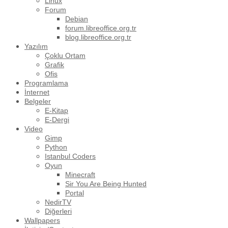
Linux
Forum
Debian
forum.libreoffice.org.tr
blog.libreoffice.org.tr
Yazılım
Çoklu Ortam
Grafik
Ofis
Programlama
İnternet
Belgeler
E-Kitap
E-Dergi
Video
Gimp
Python
Istanbul Coders
Oyun
Minecraft
Sir You Are Being Hunted
Portal
NedirTV
Diğerleri
Wallpapers