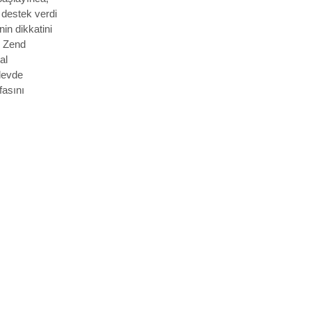
 destek verdi
in dikkatini
n Zend
al
şlevde
asını