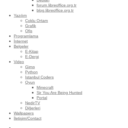
Debian
forum.libreoffice.org.tr
blog.libreoffice.org.tr
Yazılım
Çoklu Ortam
Grafik
Ofis
Programlama
İnternet
Belgeler
E-Kitap
E-Dergi
Video
Gimp
Python
Istanbul Coders
Oyun
Minecraft
Sir You Are Being Hunted
Portal
NedirTV
Diğerleri
Wallpapers
İletişim/Contact