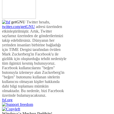
getGNU
Twitter hesabı,
twitter.com/getGNU
adresi üzerinden
etkinleştirilmiştir. Artık, Twitter
sayfamız üzerinden de gönderilerimizi
takip edebilirsiniz. Dünyanın her
yerinden insanları birbirine bağladığı
için TIME Dergisi tarafından övülen
Mark Zuckerberg'in Facebook'u ile
gizlilik için oluşturduğu tehdit nedeniyle
tüm ilgimizi kesmiş bulunuyoruz.
Facebook kullanıcılarını "beğen"
butonuyla izlemeye alan Zuckerberg'in
"beğen" butonunu kullanan sitelerin
kullanıcısı olmayan kişiler hakkında
dahi bilgi toplaması mümkün
olmaktadır. Bu nedenle, bizi Facebook
üzerinde bulamayacaksınız.
fsf.org
Windows'a Mecbur Değilsin!