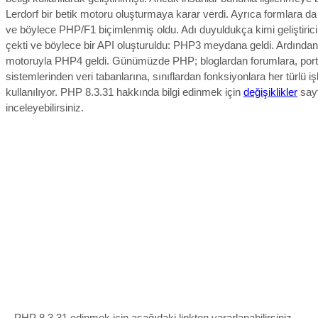
Lerdorf bir betik motoru oluşturmaya karar verdi. Ayrıca formlara da
ve böylece PHP/F1 biçimlenmiş oldu. Adı duyuldukça kimi geliştiricin
çekti ve böylece bir API oluşturuldu: PHP3 meydana geldi. Ardında
motoruyla PHP4 geldi. Günümüzde PHP; bloglardan forumlara, port
sistemlerinden veri tabanlarına, sınıflardan fonksiyonlara her türlü i
kullanılıyor. PHP 8.3.31 hakkında bilgi edinmek için
değişiklikler
sayf
inceleyebilirsiniz.
PHP 8.3.31 edinmek için aşağıdaki linkten yararlanabilirsiniz.