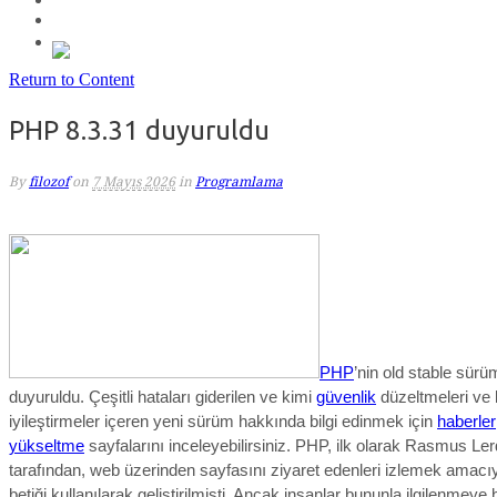
Return to Content
PHP 8.3.31 duyuruldu
By
filozof
on
7 Mayıs 2026
in
Programlama
PHP
’nin old stable sürü
duyuruldu. Çeşitli hataları giderilen ve kimi
güvenlik
düzeltmeleri ve 
iyileştirmeler içeren yeni sürüm hakkında bilgi edinmek için
haberler
yükseltme
sayfalarını inceleyebilirsiniz.
PHP, ilk olarak Rasmus Ler
tarafından, web üzerinden sayfasını ziyaret edenleri izlemek amacıyl
betiği kullanılarak geliştirilmişti. Ancak insanlar bununla ilgilenmeye