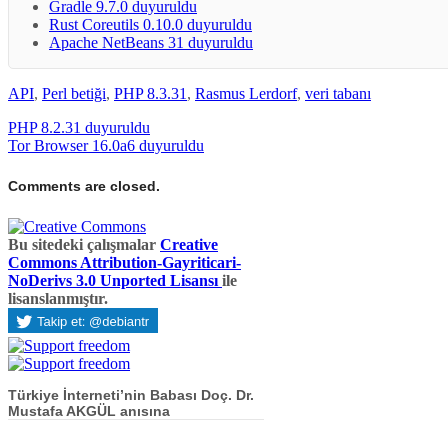
Gradle 9.7.0 duyuruldu
Rust Coreutils 0.10.0 duyuruldu
Apache NetBeans 31 duyuruldu
API
,
Perl betiği
,
PHP 8.3.31
,
Rasmus Lerdorf
,
veri tabanı
PHP 8.2.31 duyuruldu
Tor Browser 16.0a6 duyuruldu
Comments are closed.
Bu sitedeki çalışmalar
Creative
Commons Attribution-Gayriticari-
NoDerivs 3.0 Unported Lisansı
ile
lisanslanmıştır.
Türkiye İnterneti’nin Babası Doç. Dr.
Mustafa AKGÜL anısına