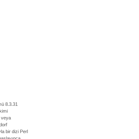
mü 8.3.31
kimi
veya
dorf
a bir dizi Perl
 başlayınca,