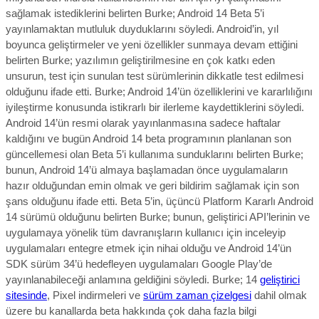
sağlamak istediklerini belirten Burke; Android 14 Beta 5’i
yayınlamaktan mutluluk duyduklarını söyledi. Android’in, yıl
boyunca geliştirmeler ve yeni özellikler sunmaya devam ettiğini
belirten Burke; yazılımın geliştirilmesine en çok katkı eden
unsurun, test için sunulan test sürümlerinin dikkatle test edilmesi
olduğunu ifade etti. Burke;
Android 14’ün özelliklerini ve kararlılığını
iyileştirme konusunda istikrarlı bir ilerleme kaydettiklerini söyledi.
Android 14’ün resmi olarak yayınlanmasına sadece haftalar
kaldığını ve bugün Android 14 beta programının planlanan son
güncellemesi olan Beta 5’i kullanıma sunduklarını belirten Burke;
bunun, Android 14’ü almaya başlamadan önce uygulamaların
hazır olduğundan emin olmak ve geri bildirim sağlamak için son
şans olduğunu ifade etti. Beta 5’in, üçüncü Platform Kararlı Android
14 sürümü olduğunu belirten Burke; bunun, geliştirici API’lerinin ve
uygulamaya yönelik tüm davranışların kullanıcı için inceleyip
uygulamaları entegre etmek için nihai olduğu ve Android 14’ün
SDK sürüm 34’ü hedefleyen uygulamaları Google Play’de
yayınlanabileceği anlamına geldiğini söyledi.
Burke; 14
geliştirici
sitesinde
, Pixel indirmeleri ve
sürüm zaman çizelgesi
dahil olmak
üzere bu kanallarda beta hakkında çok daha fazla bilgi