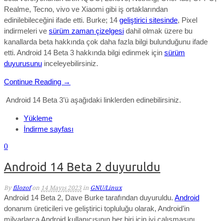
Realme, Tecno, vivo ve Xiaomi gibi iş ortaklarından
edinilebileceğini ifade etti. Burke; 14
geliştirici sitesinde
, Pixel
indirmeleri ve
sürüm zaman çizelgesi
dahil olmak üzere bu
kanallarda beta hakkında çok daha fazla bilgi bulunduğunu ifade
etti.
Android 14 Beta 3 hakkında bilgi edinmek için
sürüm
duyurusunu
inceleyebilirsiniz.
Continue Reading →
Android 14 Beta 3’ü aşağıdaki linklerden edinebilirsiniz.
Yükleme
İndirme sayfası
0
Android 14 Beta 2 duyuruldu
By
filozof
on
14 Mayıs 2023
in
GNU/Linux
Android 14 Beta 2, Dave Burke tarafından duyuruldu.
Android
donanım üreticileri ve geliştirici topluluğu olarak, Android’in
milyarlarca Android kullanıcısının her biri için iyi çalışmasını