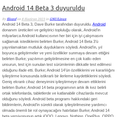
Android 14 Beta 3 duyuruldu
By
filozof
on
8 Haziran 2023
in
GNU/Linux
Android 14 Beta 3, Dave Burke tarafından duyuruldu.
Android
donanım üreticileri ve geliştirici topluluğu olarak, Android’in
milyarlarca Android kullanıcısının her biri için iyi çalışmasını
sağlamak istediklerini belirten Burke; Android 14 Beta 3’ü
yayınlamaktan mutluluk duyduklarını söyledi. Android’in, yıl
boyunca geliştirmeler ve yeni özellikler sunmaya devam ettiğini
belirten Burke; yazılımın geliştirilmesine en çok katkı eden
unsurun, test için sunulan test sürümlerinin dikkatle test edilmesi
olduğunu ifade etti. Burke;
Android 14’ün özelliklerini ve kararlılığını
iyileştirme konusunda istikrarlı bir ilerleme kaydettiklerini söyledi.
Geniş ekranlı cihaz deneyimini iyileştirmeye devam ettiklerini
belirten Burke;
Android 14 beta programının artık ilk kez belirli
ortak telefonlarda, tabletlerde ve katlanabilir cihazlarda mevcut
olduğunu söyledi. Android beta programı hakkındaki geri
bildirimlerin, Android’in sürekli olarak iyileştirilmesine yardımcı
olmada önemli bir rol oynayacağını hatırlatan Burke; Android 14
beta versiyonunun artık iQOO, Lenovo, Nothing, OnePlus, OPPO,