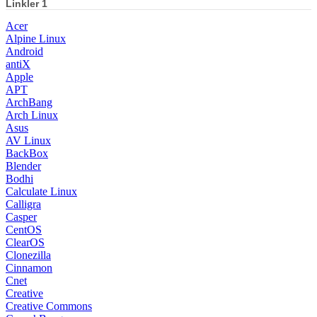
Linkler 1
Acer
Alpine Linux
Android
antiX
Apple
APT
ArchBang
Arch Linux
Asus
AV Linux
BackBox
Blender
Bodhi
Calculate Linux
Calligra
Casper
CentOS
ClearOS
Clonezilla
Cinnamon
Cnet
Creative
Creative Commons