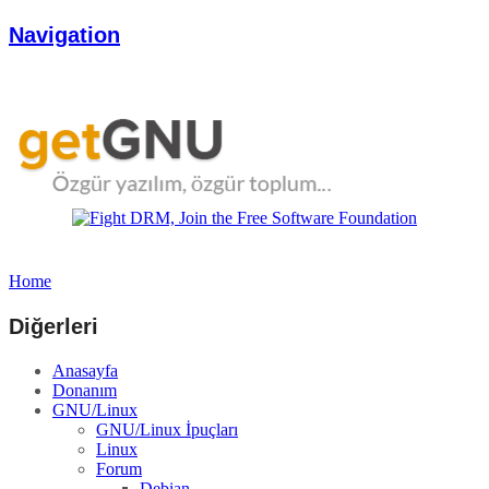
Navigation
Home
Diğerleri
Anasayfa
Donanım
GNU/Linux
GNU/Linux İpuçları
Linux
Forum
Debian