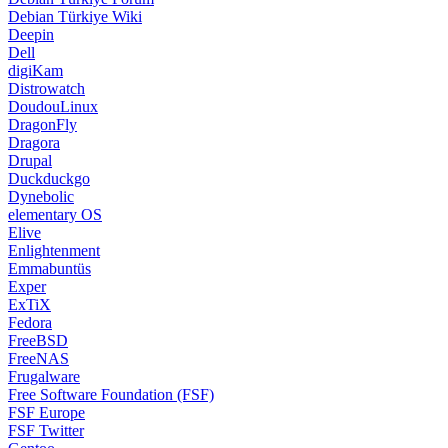
Debian Türkiye Wiki
Deepin
Dell
digiKam
Distrowatch
DoudouLinux
DragonFly
Dragora
Drupal
Duckduckgo
Dynebolic
elementary OS
Elive
Enlightenment
Emmabuntüs
Exper
ExTiX
Fedora
FreeBSD
FreeNAS
Frugalware
Free Software Foundation (FSF)
FSF Europe
FSF Twitter