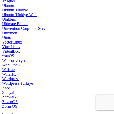
Trisquel
Ubuntu
Ubuntu Türkiye
Ubuntu Türkiye Wiki
Ulakbim
Ultimate Edition
Univention Corporate Server
Unixmen
Ututo
VectorLinux
Vine Linux
VirtualBox
wattOS
Webconverger
Web Upd8
Wifislax
WineHQ
Wordpress
Wordpress Türkiye
Xfce
Zentyal
Zenwalk
ZevenOS
Zorin OS