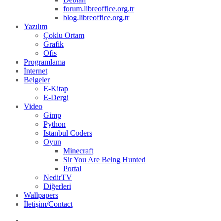
forum.libreoffice.org.tr
blog.libreoffice.org.tr
Yazılım
Çoklu Ortam
Grafik
Ofis
Programlama
İnternet
Belgeler
E-Kitap
E-Dergi
Video
Gimp
Python
Istanbul Coders
Oyun
Minecraft
Sir You Are Being Hunted
Portal
NedirTV
Diğerleri
Wallpapers
İletişim/Contact