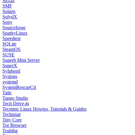
SliTaz
SMF
Solaris
SolydX
Sony
Sourceforge
SparkyLinux
Speedtest
SQLite
SteamOS
SUSE
Superb Mini Server
SuperX
Sylpheed
Syslogs
systemd
SystemRescueCd
Tails
Tango Studio
Tech Drive-in
Tecmint: Linux Howtos, Tutorials & Guides
Technisat
Tiny Core
Tor Browser
Toshiba