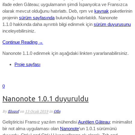
ifade eden Gâteau; u
ygulamanın şimdi İspanyolca ve Fransızca
olarak mevcut olduğunu hatırlattı.
Deb, rpm ve
kaynak
paketlerinin
projenin
sürüm sayfasında
bulunduğu hatırlatıldı. Nanonote
1.1.0
hakkında daha ayrıntılı bilgi edinmek için
sürüm duyurusunu
inceleyebilirsiniz.
Continue Reading →
Nanonote 1.1.0 edinmek için aşağıdaki linkten yararlanabilirsiniz.
Proje sayfası
0
Nanonote 1.0.1 duyuruldu
By
filozof
on
13 Ocak 2019
in
Ofis
Geliştiricisi Fransız yazılım mühendisi
Aurélien Gâteau
; minimalist
bir not alma uygulaması olan
Nanonote
‘un 1.0.1 sürümünü