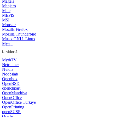
Mageia
Manjaro
Mate
MEPIS
MSI
Monster
Mozilla Firefox
Mozilla Thunderbird
Musix GNU+Linux
Mysql
Linkler 2
MythTV
Netrunner
Nvidia
Noobslab
Openbox
OpenBSD
openclipart
OpenMandriva
OpenOffice
OpenOffice Türkiye
OpenPrinting
openSUSE
Oracle