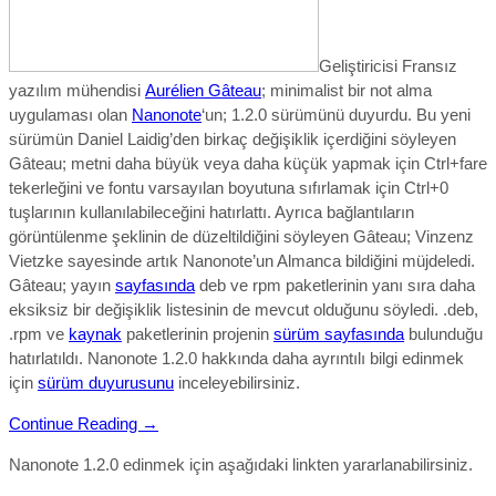
Geliştiricisi Fransız
yazılım mühendisi
Aurélien Gâteau
; minimalist bir not alma
uygulaması olan
Nanonote
‘un; 1.2.0 sürümünü duyurdu. Bu yeni
sürümün Daniel Laidig’den birkaç değişiklik içerdiğini söyleyen
Gâteau; metni daha büyük veya daha küçük yapmak için Ctrl+fare
tekerleğini ve fontu varsayılan boyutuna sıfırlamak için Ctrl+0
tuşlarının kullanılabileceğini hatırlattı. Ayrıca bağlantıların
görüntülenme şeklinin de düzeltildiğini söyleyen Gâteau; Vinzenz
Vietzke sayesinde artık Nanonote’un Almanca bildiğini müjdeledi.
Gâteau; yayın
sayfasında
deb ve rpm paketlerinin yanı sıra daha
eksiksiz bir değişiklik listesinin de mevcut olduğunu söyledi. .d
eb,
.rpm ve
kaynak
paketlerinin projenin
sürüm sayfasında
bulunduğu
hatırlatıldı.
Nanonote 1.2.0
hakkında daha ayrıntılı bilgi edinmek
için
sürüm duyurusunu
inceleyebilirsiniz.
Continue Reading →
Nanonote 1.2.0 edinmek için aşağıdaki linkten yararlanabilirsiniz.