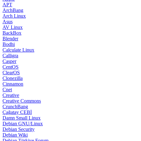
APT
ArchBang
Arch Linux
Asus
AV Linux
BackBox
Blender
Bodhi
Calculate Linux
Calligra
Casper
CentOS
ClearOS
Clonezilla
Cinnamon
Cnet
Creative
Creative Commons
CrunchBang
Çağatay ÇEBİ
Damn Small Linux
Debian GNU/Linux
Debian Security
Debian Wiki
Debian Türkiye Forum