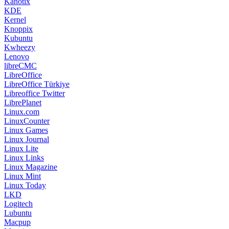
Kanotix
KDE
Kernel
Knoppix
Kubuntu
Kwheezy
Lenovo
libreCMC
LibreOffice
LibreOffice Türkiye
Libreoffice Twitter
LibrePlanet
Linux.com
LinuxCounter
Linux Games
Linux Journal
Linux Lite
Linux Links
Linux Magazine
Linux Mint
Linux Today
LKD
Logitech
Lubuntu
Macpup