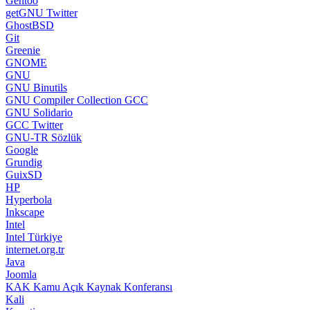
Gentoo
getGNU Twitter
GhostBSD
Git
Greenie
GNOME
GNU
GNU Binutils
GNU Compiler Collection GCC
GNU Solidario
GCC Twitter
GNU-TR Sözlük
Google
Grundig
GuixSD
HP
Hyperbola
Inkscape
Intel
Intel Türkiye
internet.org.tr
Java
Joomla
KAK Kamu Açık Kaynak Konferansı
Kali