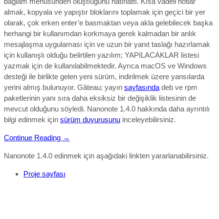
bağlam menüsünden oluştıuğunu hatırlattı.
Kısa vadeli notlar
almak, kopyala ve yapıştır bloklarını toplamak için geçici bir yer
olarak, çok erken enter’e basmaktan veya akla gelebilecek başka
herhangi bir kullanımdan korkmaya gerek kalmadan bir anlık
mesajlaşma uygulaması için ve uzun bir yanıt taslağı hazırlamak
için kullanışlı olduğu belirtilen yazılım;
YAPILACAKLAR listesi
yazmak için de kullanılabi
lmektedir. Ayrıca macOS ve Windows
desteği ile birlikte gelen yeni sürüm, indirilmek üzere yansılarda
yerini almış bulunuyor. Gâteau; yayın
sayfasında
deb ve rpm
paketlerinin yanı sıra daha eksiksiz bir değişiklik listesinin de
mevcut olduğunu söyledi. Nanonote 1.4.0
hakkında daha ayrıntılı
bilgi edinmek için
sürüm duyurusunu
inceleyebilirsiniz.
Continue Reading →
Nanonote 1.4.0 edinmek için aşağıdaki linkten yararlanabilirsiniz.
Proje sayfası