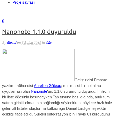
Proje sayfası
0
Nanonote 1.1.0 duyuruldu
By
filozof
on
5 Şubat 2019
in
Ofis
Geliştiricisi Fransız
yazılım mühendisi
Aurélien Gâteau
; minimalist bir not alma
uygulaması olan
Nanonote
‘un; 1.1.0 sürümünü duyurdu. İmlecin
bir liste öğesinin başındayken Tab tuşuna basıldığında, artık tüm
satırın girintili olmasının sağlandığı söylenirken, böylece hızlı hale
gelen alt listeler oluşturma katkısı için Daniel Laidig’e teşekkür
edildiği ifade edildi. Sürekli entegrasyon için Travis CI kurduğunu