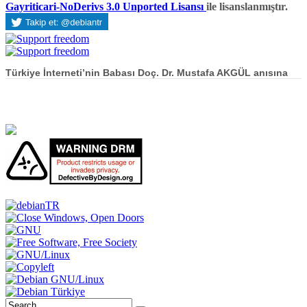
Gayriticari-NoDerivs 3.0 Unported Lisansı
ile lisanslanmıştır.
Türkiye İnterneti’nin Babası Doç. Dr. Mustafa AKGÜL anısına