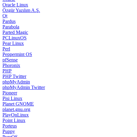
Oracle Linux
Özgür Yazılım A.Ş.
Qt
Pardus
Parabola
Parted Magic
PCLinuxOS
Pear Linux
Perl
Peppermint OS
pfSense
Phoronix
PHP
PHP Twitter
phpMyAdmin
phpMyAdmin Twitter
Pioneer
Pisi Linux
Planet GNOME
planet.gnu.org
PlayOnLinux
Point Linux
Porteus
Puppy
PureOS