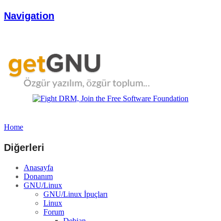
Navigation
Home
Diğerleri
Anasayfa
Donanım
GNU/Linux
GNU/Linux İpuçları
Linux
Forum
Debian