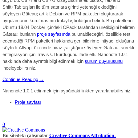
duyurdu. Ctrl+I and Ctrl+U kısayollarına ek olarak, Tab and
Shift+Tab tuşları ile tüm satırlara girinti yeteneği eklediğini
söyleyen Gâteau; artık Debian ve RPM paketleri oluşturarak
uygulamanın kurulmasının kolaylaştırıldığını belirtti. Bu paketlerin
Ubuntu 18.04 Docker içindeki CPack tarafından üretildiğini belirten
Gâteau; bunların
proje sayfasında
bulunabileceğini, özellikle test
edemediği RPM paketleri hakkında geri bildirime ihtiyacı olduğunu
söyledi. Altyapı üzerinde biraz çalıştığını söyleyen Gâteau; sürekli
entegrasyon için Travis CI kurduğunu ifade etti. Nanonote 1.0.1
hakkında daha ayrıntılı bilgi edinmek için
sürüm duyurusunu
inceleyebilirsiniz.
Continue Reading →
Nanonote 1.0.1 edinmek için aşağıdaki linkten yararlanabilirsiniz.
Proje sayfası
0
Bu sitedeki çalışmalar
Creative Commons Attribution-