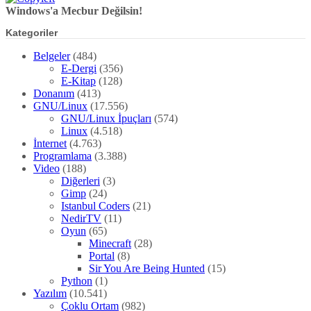
Windows'a Mecbur Değilsin!
Kategoriler
Belgeler
(484)
E-Dergi
(356)
E-Kitap
(128)
Donanım
(413)
GNU/Linux
(17.556)
GNU/Linux İpuçları
(574)
Linux
(4.518)
İnternet
(4.763)
Programlama
(3.388)
Video
(188)
Diğerleri
(3)
Gimp
(24)
Istanbul Coders
(21)
NedirTV
(11)
Oyun
(65)
Minecraft
(28)
Portal
(8)
Sir You Are Being Hunted
(15)
Python
(1)
Yazılım
(10.541)
Çoklu Ortam
(982)