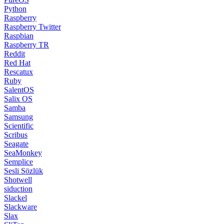
Python
Raspberry
Raspberry Twitter
Raspbian
Raspberry TR
Reddit
Red Hat
Rescatux
Ruby
SalentOS
Salix OS
Samba
Samsung
Scientific
Scribus
Seagate
SeaMonkey
Semplice
Sesli Sözlük
Shotwell
siduction
Slackel
Slackware
Slax