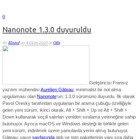
0
Nanonote 1.3.0 duyuruldu
By
filozof
on
4 Ekim 2020
in
Ofis
Geliştiricisi Fransız
yazılım mühendisi
Aurélien Gâteau
; minimalist bir not alma
uygulaması olan
Nanonote
‘un; 1.3.0 sürümünü duyurdu. İlk olarak
Pavol Oresky tarafından uygulanan bir arama çubuğu özelliğiyle
gelen yeni sürüm, ikinci olarak, Alt + Shift + Up ve Alt + Shift +
Down kullanarak seçili satırları yeniden sıralama yeteneğine sahip
bulunuyor. Ayrıca macOS ve Windows desteği ile birlikte gelen
yeni sürüm, indirilmek üzere yansılarda yerini almış bulunuyor.
Gâteau; yayın
sayfasında
deb ve rpm paketlerinin yanı sıra daha