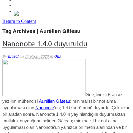
Return to Content
Tag Archives | Aurélien Gâteau
Nanonote 1.4.0 duyuruldu
By
filozof
on
17 Nisan 2023
in
Ofis
Geliştiricisi Fransız
yazılım mühendisi
Aurélien Gâteau
; minimalist bir not alma
uygulaması olan
Nanonote
‘un; 1.4.0 sürümünü duyurdu. Çok uzun
bir aradan sonra, Nanonote 1.4.0’ın yayınlandığını duyurmaktan
mutluluk duyduğunu belirten Gâteau; minimalist bir not alma
uygulaması olan Nanonote’un yalnızca bir metin alanından ve bir