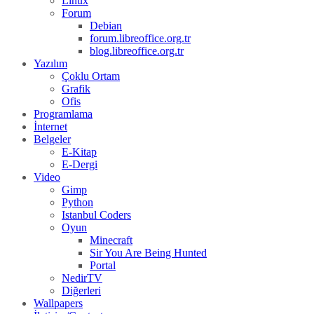
Linux
Forum
Debian
forum.libreoffice.org.tr
blog.libreoffice.org.tr
Yazılım
Çoklu Ortam
Grafik
Ofis
Programlama
İnternet
Belgeler
E-Kitap
E-Dergi
Video
Gimp
Python
Istanbul Coders
Oyun
Minecraft
Sir You Are Being Hunted
Portal
NedirTV
Diğerleri
Wallpapers