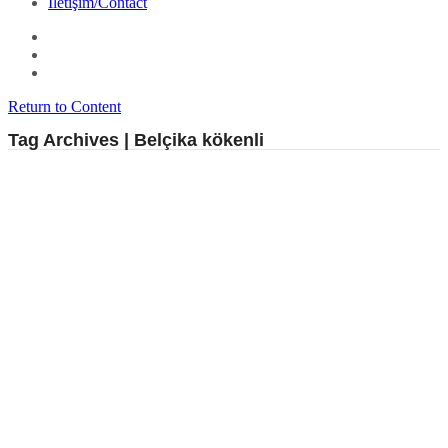
İletişim/Contact
Return to Content
Tag Archives | Belçika kökenli
Kiro 26.07.01 çıktı
By
filozof
on
30 Haziran 2026
in
GNU/Linux
Arch Linux tabanlı,
ArcoLinux projesine dayalı, sezgisel ve özelleştirilebilir bir ISO
kalıbı oluşturucu olmayı hedefleyen, Belçika kökenli
GNU
/Linux
dağıtımı
Kiro
‘nun 26.07.01 sürümü çıktı. Çeşitli paketler, ayarlar ve