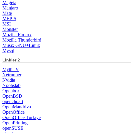
Mageia
Manjaro
Mate
MEPIS
MSI
Monster
Mozilla Firefox
Mozilla Thunderbird
Musix GNU+Linux
Mysql
Linkler 2
MythTV
Netrunner
Nvidia
Noobslab
Openbox
OpenBSD
openclipart
OpenMandriva
OpenOffice
OpenOffice Türkiye
OpenPrinting
openSUSE