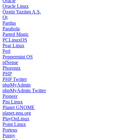
Oracle
Oracle Linux
Özgür Yazılım A.Ş.
Qt
Pardus
Parabola
Parted Magic
PCLinuxOS
Pear Linux
Perl
Peppermint OS
pfSense
Phoronix
PHP
PHP Twitter
phpMyAdmin
phpMyAdmin Twitter
Pioneer
Pisi Linux
Planet GNOME
planet.gnu.org
PlayOnLinux
Point Linux
Porteus
Puppy