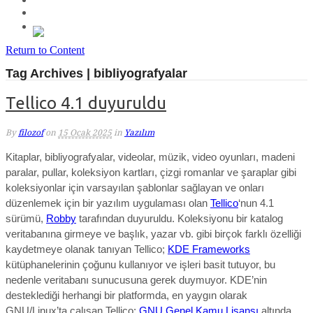
Return to Content
Tag Archives | bibliyografyalar
Tellico 4.1 duyuruldu
By
filozof
on
15 Ocak 2025
in
Yazılım
Kitaplar, bibliyografyalar, videolar, müzik, video oyunları, madeni
paralar, pullar, koleksiyon kartları, çizgi romanlar ve şaraplar gibi
koleksiyonlar için varsayılan şablonlar sağlayan ve onları
düzenlemek için bir yazılım uygulaması olan
Tellico
‘nun 4.1
sürümü,
Robby
tarafından duyuruldu. Koleksiyonu bir katalog
veritabanına girmeye ve başlık, yazar vb. gibi birçok farklı özelliği
kaydetmeye olanak tanıyan Tellico;
KDE Frameworks
kütüphanelerinin çoğunu kullanıyor ve işleri basit tutuyor, bu
nedenle veritabanı sunucusuna gerek duymuyor. KDE’nin
desteklediği herhangi bir platformda, en yaygın olarak
GNU/Linux’ta çalışan Tellico;
GNU Genel Kamu Lisansı
altında