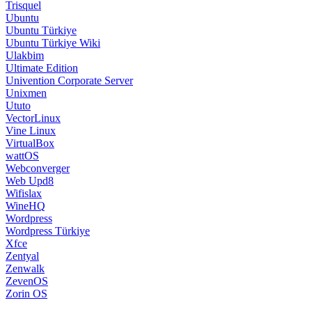
Trisquel
Ubuntu
Ubuntu Türkiye
Ubuntu Türkiye Wiki
Ulakbim
Ultimate Edition
Univention Corporate Server
Unixmen
Ututo
VectorLinux
Vine Linux
VirtualBox
wattOS
Webconverger
Web Upd8
Wifislax
WineHQ
Wordpress
Wordpress Türkiye
Xfce
Zentyal
Zenwalk
ZevenOS
Zorin OS