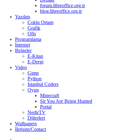
forum.libreoffice.org.tr
blog.libreoffice.org.tr
Yazılım
Çoklu Ortam
Grafik
Ofis
Programlama
İnternet
Belgeler
E-Kitap
E-Dergi
Video
Gimp
Python
Istanbul Coders
Oyun
Minecraft
Sir You Are Being Hunted
Portal
NedirTV
Diğerleri
Wallpapers
İletişim/Contact