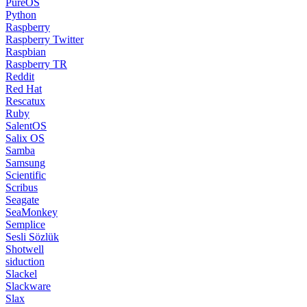
PureOS
Python
Raspberry
Raspberry Twitter
Raspbian
Raspberry TR
Reddit
Red Hat
Rescatux
Ruby
SalentOS
Salix OS
Samba
Samsung
Scientific
Scribus
Seagate
SeaMonkey
Semplice
Sesli Sözlük
Shotwell
siduction
Slackel
Slackware
Slax