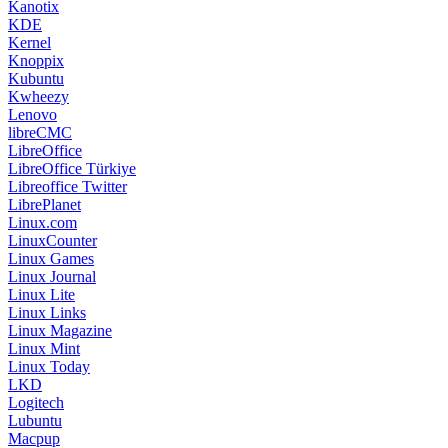
Kanotix
KDE
Kernel
Knoppix
Kubuntu
Kwheezy
Lenovo
libreCMC
LibreOffice
LibreOffice Türkiye
Libreoffice Twitter
LibrePlanet
Linux.com
LinuxCounter
Linux Games
Linux Journal
Linux Lite
Linux Links
Linux Magazine
Linux Mint
Linux Today
LKD
Logitech
Lubuntu
Macpup