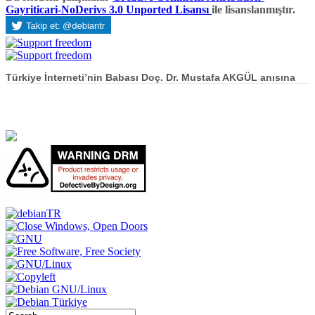
Gayriticari-NoDerivs 3.0 Unported Lisansı
ile lisanslanmıştır.
Türkiye İnterneti’nin Babası Doç. Dr. Mustafa AKGÜL anısına