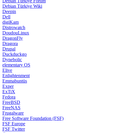
Debian Türkiye Forum
Debian Türkiye Wiki
Deepin
Dell
digiKam
Distrowatch
DoudouLinux
DragonFly
Dragora
Drupal
Duckduckgo
Dynebolic
elementary OS
Elive
Enlightenment
Emmabuntüs
Exper
ExTiX
Fedora
FreeBSD
FreeNAS
Frugalware
Free Software Foundation (FSF)
FSF Europe
FSF Twitter