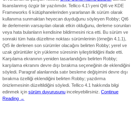
lisanslanmış özgür bir yazılımdır.
Tellico 4.1’i yeni Qt6 ve KDE
Frameworks 6 kütüphanelerinden yararlanan ilk sürüm olarak
kullanıma sunmaktan heyecan duyduğunu söyleyen Robby; Qt6
ile derlemenin varsayılan olarak etkin olduğunu, derleme sorunları
veya hata bulanların kendisine bildirmesini rica etti. Bu sürüm ve
sonraki tüm hata düzeltme noktası sürümlerinin (örneğin 4.1.1),
Qt5 ile derlenen son sürümler olacağını belirten Robby; yerel ve
uzak görüntüler için yükleme süresinin iyileştirildiğini ifade etti.
Karşılama ekranının yeniden tasarlandığını belirten Robby;
karşılama ekranını devre dışı bırakma seçeneğinin de eklendiğini
söyledi. Paragraf alanlarında satır besleme değişimini devre dışı
bırakma özelliği eklendiğini belirten Robby; yazdırma
önizlemesinin düzeltildiğini söyledi.
Tellico 4.1
hakkında bilgi
edinmek için
sürüm duyurusunu
inceleyebilirsiniz.
Continue
Reading →