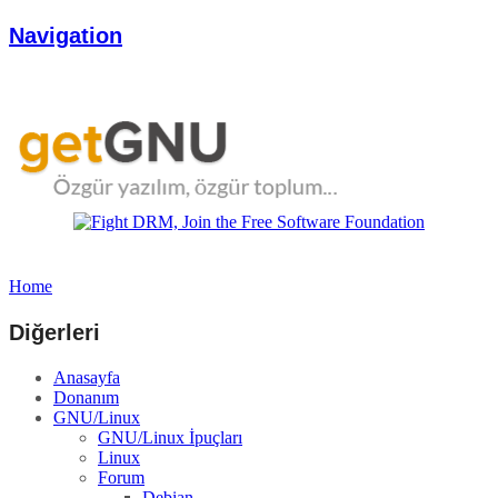
Navigation
Home
Diğerleri
Anasayfa
Donanım
GNU/Linux
GNU/Linux İpuçları
Linux
Forum
Debian