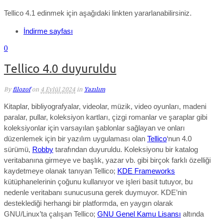
Tellico 4.1 edinmek için aşağıdaki linkten yararlanabilirsiniz.
İndirme sayfası
0
Tellico 4.0 duyuruldu
By
filozof
on
4 Eylül 2024
in
Yazılım
Kitaplar, bibliyografyalar, videolar, müzik, video oyunları, madeni
paralar, pullar, koleksiyon kartları, çizgi romanlar ve şaraplar gibi
koleksiyonlar için varsayılan şablonlar sağlayan ve onları
düzenlemek için bir yazılım uygulaması olan
Tellico
‘nun 4.0
sürümü,
Robby
tarafından duyuruldu. Koleksiyonu bir katalog
veritabanına girmeye ve başlık, yazar vb. gibi birçok farklı özelliği
kaydetmeye olanak tanıyan Tellico;
KDE Frameworks
kütüphanelerinin çoğunu kullanıyor ve işleri basit tutuyor, bu
nedenle veritabanı sunucusuna gerek duymuyor. KDE’nin
desteklediği herhangi bir platformda, en yaygın olarak
GNU/Linux’ta çalışan Tellico;
GNU Genel Kamu Lisansı
altında