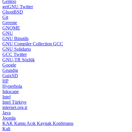
Gentoo
getGNU Twitter
GhostBSD
Git
Greenie
GNOME
GNU
GNU Binutils
GNU Compiler Collection GCC
GNU Solidario
GCC Twitter
GNU-TR Sözlük
Google
Grundig
GuixSD
HP
Hyperbola
Inkscape
Intel
Intel Türkiye
internet.org.tr
Java
Joomla
KAK Kamu Açık Kaynak Konferansı
Kali