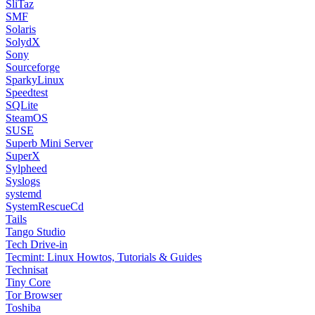
SliTaz
SMF
Solaris
SolydX
Sony
Sourceforge
SparkyLinux
Speedtest
SQLite
SteamOS
SUSE
Superb Mini Server
SuperX
Sylpheed
Syslogs
systemd
SystemRescueCd
Tails
Tango Studio
Tech Drive-in
Tecmint: Linux Howtos, Tutorials & Guides
Technisat
Tiny Core
Tor Browser
Toshiba