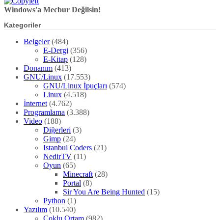
Windows'a Mecbur Değilsin!
Kategoriler
Belgeler
(484)
E-Dergi
(356)
E-Kitap
(128)
Donanım
(413)
GNU/Linux
(17.553)
GNU/Linux İpuçları
(574)
Linux
(4.518)
İnternet
(4.762)
Programlama
(3.388)
Video
(188)
Diğerleri
(3)
Gimp
(24)
Istanbul Coders
(21)
NedirTV
(11)
Oyun
(65)
Minecraft
(28)
Portal
(8)
Sir You Are Being Hunted
(15)
Python
(1)
Yazılım
(10.540)
Çoklu Ortam
(982)