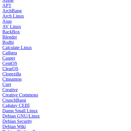
Apple
APT
ArchBang
Arch Linux
Asus
AV Linux
BackBox
Blender
Bodhi
Calculate Linux
Calligra
Casper
CentOS
ClearOS
Clonezilla
Cinnamon
Cnet
Creative
Creative Commons
CrunchBang
Çağatay ÇEBİ
Damn Small Linux
Debian GNU/Linux
Debian Security
Debian Wiki