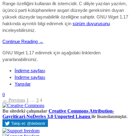
Range özelliğini kullanan ilk istemcidir. C diliyle yazılan yazılım,
üçüncü parti kütüphanelere asgari düzeyde gereksinim duyan
yüksek düzeyde taşınabilirlik özelliğine sahiptir. GNU Wget 1.17
hakkında ayrıntılı bilgi edinmek için
sürüm duyurusunu
inceleyebilirsiniz.
Continue Reading →
GNU Wget 1.17 edinmek için aşağıdaki linklerden
yararlanabilirsiniz.
İndirme sayfası
İndirme sayfası
Yansılar
0
← Previous
1
…
3
4
Bu sitedeki çalışmalar
Creative Commons Attribution-
Gayriticari-NoDerivs 3.0 Unported Lisansı
ile lisanslanmıştır.