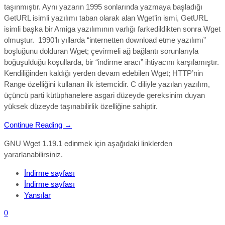
taşınmıştır. Aynı yazarın 1995 sonlarında yazmaya başladığı
GetURL isimli yazılımı taban olarak alan Wget’in ismi, GetURL
isimli başka bir Amiga yazılımının varlığı farkedildikten sonra Wget
olmuştur. 1990’lı yıllarda “internetten download etme yazılımı”
boşluğunu dolduran Wget; çevirmeli ağ bağlantı sorunlarıyla
boğuşulduğu koşullarda, bir “indirme aracı” ihtiyacını karşılamıştır.
Kendiliğinden kaldığı yerden devam edebilen Wget; HTTP’nin
Range özelliğini kullanan ilk istemcidir. C diliyle yazılan yazılım,
üçüncü parti kütüphanelere asgari düzeyde gereksinim duyan
yüksek düzeyde taşınabilirlik özelliğine sahiptir.
Continue Reading →
GNU Wget 1.19.1 edinmek için aşağıdaki linklerden
yararlanabilirsiniz.
İndirme sayfası
İndirme sayfası
Yansılar
0