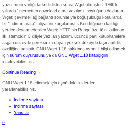
yazılımının varlığı farkedildikten sonra Wget olmuştur. 1990’lı
yıllarda “internetten download etme yazılımı” boşluğunu dolduran
Wget; çevirmeli ağ bağlantı sorunlarıyla boğuşulduğu koşullarda,
bir “indirme aracı” ihtiyacını karşılamıştır. Kendiliğinden kaldığı
yerden devam edebilen Wget; HTTP’nin Range özelliğini kullanan
ilk istemcidir. C diliyle yazılan yazılım, üçüncü parti kütüphanelere
asgari düzeyde gereksinim duyan yüksek düzeyde taşınabilirlik
özelliğine sahiptir. GNU Wget 1.18 hakkında ayrıntılı bilgi edinmek
için
sürüm duyurusunu
ya da
GNU Wget 1.18 kitapçığını
inceleyebilirsiniz.
Continue Reading →
GNU Wget 1.18 edinmek için aşağıdaki linklerden
yararlanabilirsiniz.
İndirme sayfası
İndirme sayfası
Yansılar
0