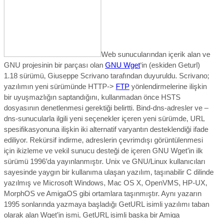
Web sunucularından içerik alan ve
GNU projesinin bir parçası olan
GNU Wget
‘in (eskiden Geturl)
1.18 sürümü, Giuseppe Scrivano tarafından duyuruldu. Scrivano;
yazılımın yeni sürümünde HTTP->
FTP
yönlendirmelerine ilişkin
bir uyuşmazlığın saptandığını, kullanmadan önce HSTS
dosyasının denetlenmesi gerektiği belirtti. Bind-dns-adresler ve –
dns-sunucularla ilgili yeni seçenekler içeren yeni sürümde, URL
spesifikasyonuna ilişkin iki alternatif varyantın desteklendiği ifade
ediliyor. Rekürsif indirme, adreslerin çevrimdışı görüntülenmesi
için ikizleme ve vekil sunucu desteği de içeren GNU Wget’in ilk
sürümü 1996’da yayınlanmıştır. Unix ve GNU/Linux kullanıcıları
sayesinde yaygın bir kullanıma ulaşan yazılım, taşınabilir C dilinde
yazılmış ve Microsoft Windows, Mac OS X, OpenVMS, HP-UX,
MorphOS ve AmigaOS gibi ortamlara taşınmıştır. Aynı yazarın
1995 sonlarında yazmaya başladığı GetURL isimli yazılımı taban
olarak alan Wget’in ismi, GetURL isimli başka bir Amiga