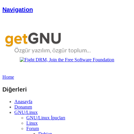
Navigation
Home
Diğerleri
Anasayfa
Donanım
GNU/Linux
GNU/Linux İpuçları
Linux
Forum
Debian