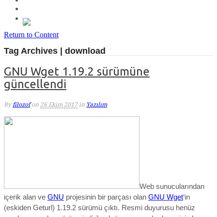
Return to Content
Tag Archives | download
GNU Wget 1.19.2 sürümüne
güncellendi
By
filozof
on
26 Ekim 2017
in
Yazılım
Web sunucularından
içerik alan ve
GNU
projesinin bir parçası olan
GNU Wget
‘in
(eskiden Geturl) 1.19.2 sürümü çıktı. Resmi duyurusu henüz