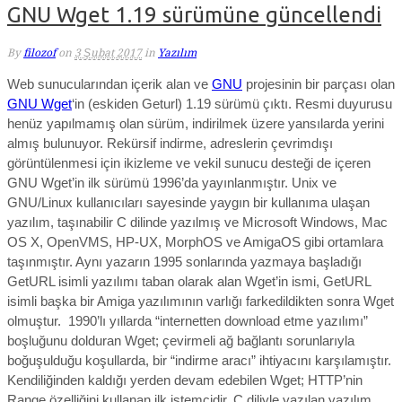
GNU Wget 1.19 sürümüne güncellendi
By
filozof
on
3 Şubat 2017
in
Yazılım
Web sunucularından içerik alan ve
GNU
projesinin bir parçası olan
GNU Wget
‘in (eskiden Geturl) 1.19 sürümü çıktı. Resmi duyurusu
henüz yapılmamış olan sürüm, indirilmek üzere yansılarda yerini
almış bulunuyor. Rekürsif indirme, adreslerin çevrimdışı
görüntülenmesi için ikizleme ve vekil sunucu desteği de içeren
GNU Wget’in ilk sürümü 1996’da yayınlanmıştır. Unix ve
GNU/Linux kullanıcıları sayesinde yaygın bir kullanıma ulaşan
yazılım, taşınabilir C dilinde yazılmış ve Microsoft Windows, Mac
OS X, OpenVMS, HP-UX, MorphOS ve AmigaOS gibi ortamlara
taşınmıştır. Aynı yazarın 1995 sonlarında yazmaya başladığı
GetURL isimli yazılımı taban olarak alan Wget’in ismi, GetURL
isimli başka bir Amiga yazılımının varlığı farkedildikten sonra Wget
olmuştur. 1990’lı yıllarda “internetten download etme yazılımı”
boşluğunu dolduran Wget; çevirmeli ağ bağlantı sorunlarıyla
boğuşulduğu koşullarda, bir “indirme aracı” ihtiyacını karşılamıştır.
Kendiliğinden kaldığı yerden devam edebilen Wget; HTTP’nin
Range özelliğini kullanan ilk istemcidir. C diliyle yazılan yazılım,