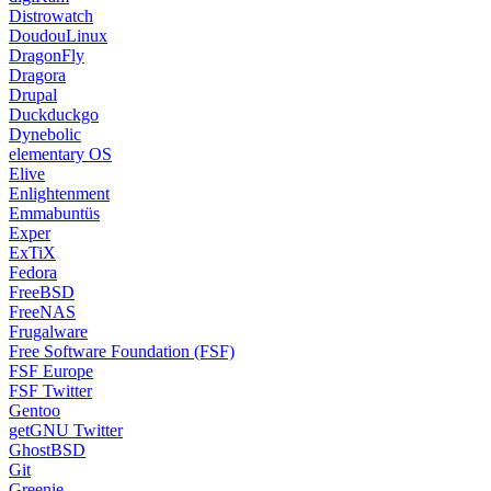
Distrowatch
DoudouLinux
DragonFly
Dragora
Drupal
Duckduckgo
Dynebolic
elementary OS
Elive
Enlightenment
Emmabuntüs
Exper
ExTiX
Fedora
FreeBSD
FreeNAS
Frugalware
Free Software Foundation (FSF)
FSF Europe
FSF Twitter
Gentoo
getGNU Twitter
GhostBSD
Git
Greenie