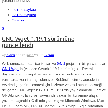
yararlanabilirsiniz.
İndirme sayfası
İndirme sayfası
Yansılar
0
GNU Wget 1.19.1 sürümüne
güncellendi
By
filozof
on
12 Şubat 2017
in
Yazılım
Web sunucularından içerik alan ve
GNU
projesinin bir parçası olan
GNU Wget
‘in (eskiden Geturl) 1.19.1 sürümü çıktı. Resmi
duyurusu henüz yapılmamış olan sürüm, indirilmek üzere
yansılarda yerini almış bulunuyor. Rekürsif indirme, adreslerin
çevrimdışı görüntülenmesi için ikizleme ve vekil sunucu desteği
de içeren GNU Wget’in ilk sürümü 1996’da yayınlanmıştır. Unix ve
GNU/Linux kullanıcıları sayesinde yaygın bir kullanıma ulaşan
yazılım, taşınabilir C dilinde yazılmış ve Microsoft Windows, Mac
OS X, OpenVMS, HP-UX, MorphOS ve AmigaOS gibi ortamlara