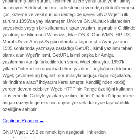
yapılmamış olan sürüm, indirilmek üzere yansılarda yerini almış
bulunuyor. Rekürsif indirme, adreslerin çevrimdışı görüntülenmesi
için ikizleme ve vekil sunucu desteği de içeren GNU Wget’in ilk
sürümü 1996’da yayınlanmıştır. Unix ve GNU/Linux kullanıcıları
sayesinde yaygın bir kullanıma ulaşan yazılım, taşınabilir C dilinde
yazılmış ve Microsoft Windows, Mac OS X, OpenVMS, HP-UX,
MorphOS ve AmigaOS gibi ortamlara taşınmıştır. Aynı yazarın
1995 sonlarında yazmaya başladığı GetURL isimli yazılımı taban
olarak alan Wget’in ismi, GetURL isimli başka bir Amiga
yazılımının varlığı farkedildikten sonra Wget olmuştur. 1990’lı
yıllarda “internetten download etme yazılımı” boşluğunu dolduran
Wget; çevirmeli ağ bağlantı sorunlarıyla boğuşulduğu koşullarda,
bir “indirme aracı” ihtiyacını karşılamıştır. Kendiliğinden kaldığı
yerden devam edebilen Wget; HTTP’nin Range özelliğini kullanan
ilk istemcidir. C diliyle yazılan yazılım, üçüncü parti kütüphanelere
asgari düzeyde gereksinim duyan yüksek düzeyde taşınabilirlik
özelliğine sahiptir.
Continue Reading →
GNU Wget 1.19.2 edinmek için aşağıdaki linklerden