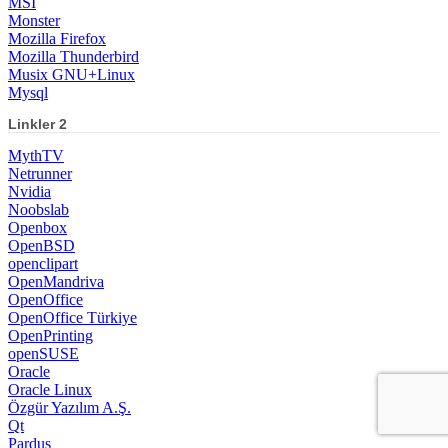
MSI
Monster
Mozilla Firefox
Mozilla Thunderbird
Musix GNU+Linux
Mysql
Linkler 2
MythTV
Netrunner
Nvidia
Noobslab
Openbox
OpenBSD
openclipart
OpenMandriva
OpenOffice
OpenOffice Türkiye
OpenPrinting
openSUSE
Oracle
Oracle Linux
Özgür Yazılım A.Ş.
Qt
Pardus