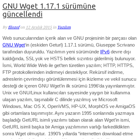
GNU Wget 1.17.1 sürümüne
güncellendi
By
filozof
on
12 Aralık 2015
in
Yazılım
Web sunucularından içerik alan ve GNU projesinin bir parçası olan
GNU Wget
‘in (eskiden Geturl) 1.17.1 sürümü, Giuseppe Scrivano
tarafından duyuruldu. Yazılımın yeni sürümünde
IPv6
devre dışı
kaldığında, SSL yok ve HSTS bellek sızıntısı giderilmiş bulunuyor.
İsmi, World Wide Web ile get’ten türetilen yazılım; HTTP, HTTPS,
FTP protokollerinden indirmeyi destekliyor. Rekürsif indirme,
adreslerin çevrimdışı görüntülenmesi için ikizleme ve vekil sunucu
desteği de içeren GNU Wget’in ilk sürümü 1996’da yayınlanmıştır.
Unix ve GNU/Linux kullanıcıları sayesinde yaygın bir kullanıma
ulaşan yazılım, taşınabilir C dilinde yazılmış ve Microsoft
Windows, Mac OS X, OpenVMS, HP-UX, MorphOS ve AmigaOS
gibi ortamlara taşınmıştır. Aynı yazarın 1995 sonlarında yazmaya
başladığı GetURL isimli yazılımı taban olarak alan Wget’in ismi,
GetURL isimli başka bir Amiga yazılımının varlığı farkedildikten
sonra Wget olmuştur. 1990’lı yıllarda “internetten download etme