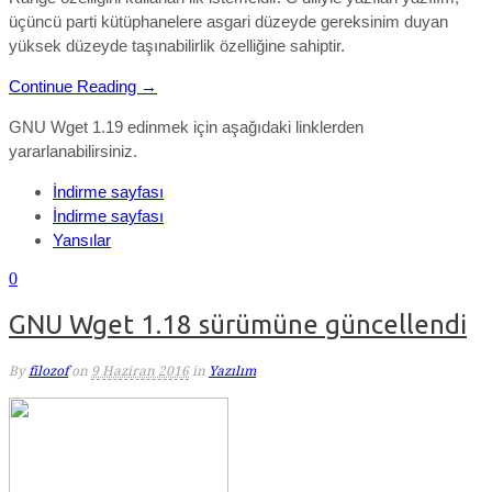
üçüncü parti kütüphanelere asgari düzeyde gereksinim duyan
yüksek düzeyde taşınabilirlik özelliğine sahiptir.
Continue Reading →
GNU Wget 1.19 edinmek için aşağıdaki linklerden
yararlanabilirsiniz.
İndirme sayfası
İndirme sayfası
Yansılar
0
GNU Wget 1.18 sürümüne güncellendi
By
filozof
on
9 Haziran 2016
in
Yazılım