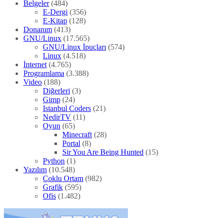
Belgeler
(484)
E-Dergi
(356)
E-Kitap
(128)
Donanım
(413)
GNU/Linux
(17.565)
GNU/Linux İpuçları
(574)
Linux
(4.518)
İnternet
(4.765)
Programlama
(3.388)
Video
(188)
Diğerleri
(3)
Gimp
(24)
Istanbul Coders
(21)
NedirTV
(11)
Oyun
(65)
Minecraft
(28)
Portal
(8)
Sir You Are Being Hunted
(15)
Python
(1)
Yazılım
(10.548)
Çoklu Ortam
(982)
Grafik
(595)
Ofis
(1.482)