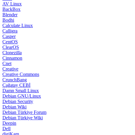
AV Linux
BackBox
Blender
Bodhi
Calculate Linux
Calligra
Casper
CentOS
ClearOS
Clonezilla
Cinnamon
Cnet
Creative
Creative Commons
CrunchBang
Çağatay ÇEBİ
Damn Small Linux
Debian GNU/Linux
Debian Security
Debian Wiki
Debian Türkiye Forum
Debian Türkiye Wiki
Deepin
Dell
digiKam