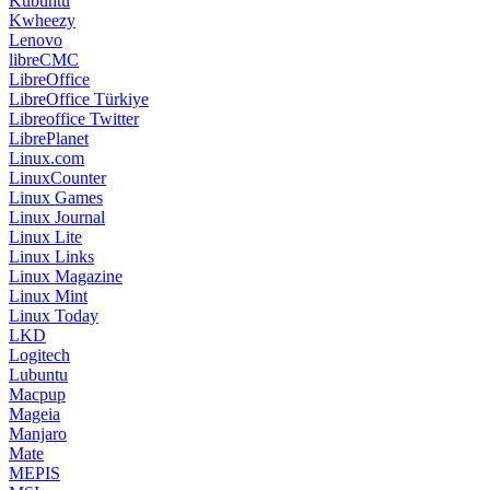
Kubuntu
Kwheezy
Lenovo
libreCMC
LibreOffice
LibreOffice Türkiye
Libreoffice Twitter
LibrePlanet
Linux.com
LinuxCounter
Linux Games
Linux Journal
Linux Lite
Linux Links
Linux Magazine
Linux Mint
Linux Today
LKD
Logitech
Lubuntu
Macpup
Mageia
Manjaro
Mate
MEPIS