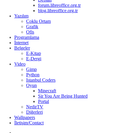
forum.libreoffice.org.tr
blog.libreoffice.org.tr
Yazılım
Çoklu Ortam
Grafik
Ofis
Programlama
İnternet
Belgeler
E-Kitap
E-Dergi
Video
Gimp
Python
Istanbul Coders
Oyun
Minecraft
Sir You Are Being Hunted
Portal
NedirTV
Diğerleri
Wallpapers
İletişim/Contact