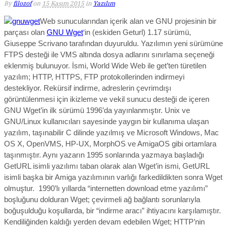
By
filozof
on
15 Kasım 2015
in
Yazılım
Web sunucularından içerik alan ve GNU projesinin bir
parçası olan
GNU Wget
‘in (eskiden Geturl) 1.17 sürümü,
Giuseppe Scrivano tarafından duyuruldu. Yazılımın yeni sürümüne
FTPS desteği ile VMS altında dosya adlarını sınırlama seçeneği
eklenmiş bulunuyor. İsmi, World Wide Web ile get’ten türetilen
yazılım; HTTP, HTTPS, FTP protokollerinden indirmeyi
destekliyor. Rekürsif indirme, adreslerin çevrimdışı
görüntülenmesi için ikizleme ve vekil sunucu desteği de içeren
GNU Wget’in ilk sürümü 1996’da yayınlanmıştır. Unix ve
GNU/Linux kullanıcıları sayesinde yaygın bir kullanıma ulaşan
yazılım, taşınabilir C dilinde yazılmış ve Microsoft Windows, Mac
OS X, OpenVMS, HP-UX, MorphOS ve AmigaOS gibi ortamlara
taşınmıştır. Aynı yazarın 1995 sonlarında yazmaya başladığı
GetURL isimli yazılımı taban olarak alan Wget’in ismi, GetURL
isimli başka bir Amiga yazılımının varlığı farkedildikten sonra Wget
olmuştur. 1990’lı yıllarda “internetten download etme yazılımı”
boşluğunu dolduran Wget; çevirmeli ağ bağlantı sorunlarıyla
boğuşulduğu koşullarda, bir “indirme aracı” ihtiyacını karşılamıştır.
Kendiliğinden kaldığı yerden devam edebilen Wget; HTTP’nin