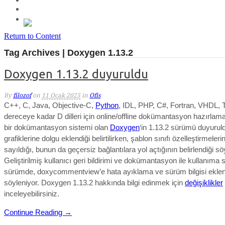
Return to Content
Tag Archives | Doxygen 1.13.2
Doxygen 1.13.2 duyuruldu
By
filozof
on
11 Ocak 2025
in
Ofis
C++, C, Java, Objective-C,
Python
, IDL, PHP, C#, Fortran, VHDL, T
dereceye kadar D dilleri için online/offline dokümantasyon hazırlam
bir dokümantasyon sistemi olan
Doxygen
‘in 1.13.2 sürümü duyurul
grafiklerine dolgu eklendi
ği belirtilirken, ş
ablon sınıfı özelleştirmeleri
sayıldığı, bunun da geçersiz bağlantılara yol açtığının belirlendiği sö
Geliştirilmiş kullanıcı geri bildirimi ve dokümantasyon ile kullanıma 
sürümde, doxycommentview’e hata ayıklama ve sürüm bilgisi eklen
söyleniyor.
Doxygen 1.13.2
hakkında bilgi edinmek için
değişiklikler
inceleyebilirsiniz.
Continue Reading →