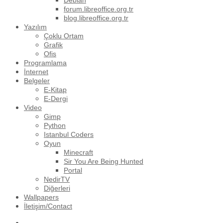
Debian
forum.libreoffice.org.tr
blog.libreoffice.org.tr
Yazılım
Çoklu Ortam
Grafik
Ofis
Programlama
İnternet
Belgeler
E-Kitap
E-Dergi
Video
Gimp
Python
Istanbul Coders
Oyun
Minecraft
Sir You Are Being Hunted
Portal
NedirTV
Diğerleri
Wallpapers
İletişim/Contact