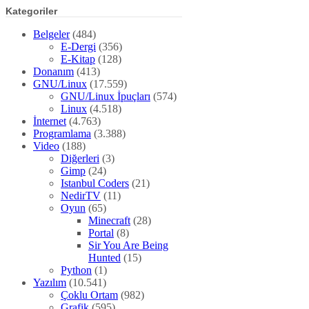
Kategoriler
Belgeler
(484)
E-Dergi
(356)
E-Kitap
(128)
Donanım
(413)
GNU/Linux
(17.559)
GNU/Linux İpuçları
(574)
Linux
(4.518)
İnternet
(4.763)
Programlama
(3.388)
Video
(188)
Diğerleri
(3)
Gimp
(24)
Istanbul Coders
(21)
NedirTV
(11)
Oyun
(65)
Minecraft
(28)
Portal
(8)
Sir You Are Being
Hunted
(15)
Python
(1)
Yazılım
(10.541)
Çoklu Ortam
(982)
Grafik
(595)