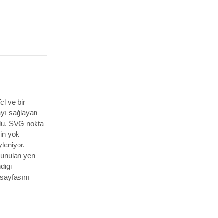
cl ve bir
ayı sağlayan
du.
SVG nokta
nin yok
yleniyor.
sunulan yeni
diği
sayfasını