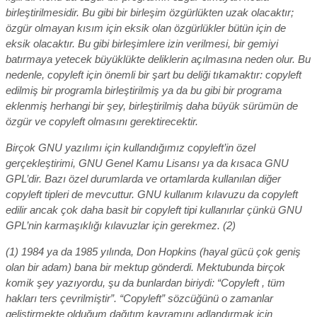
birleştirilmesidir. Bu gibi bir birleşim özgürlükten uzak olacaktır;
özgür olmayan kısım için eksik olan özgürlükler bütün için de
eksik olacaktır. Bu gibi birleşimlere izin verilmesi, bir gemiyi
batırmaya yetecek büyüklükte deliklerin açılmasına neden olur. Bu
nedenle, copyleft için önemli bir şart bu deliği tıkamaktır: copyleft
edilmiş bir programla birleştirilmiş ya da bu gibi bir programa
eklenmiş herhangi bir şey, birleştirilmiş daha büyük sürümün de
özgür ve copyleft olmasını gerektirecektir.
Birçok GNU yazılımı için kullandığımız copyleft’in özel
gerçekleştirimi, GNU Genel Kamu Lisansı ya da kısaca GNU
GPL’dir. Bazı özel durumlarda ve ortamlarda kullanılan diğer
copyleft tipleri de mevcuttur. GNU kullanım kılavuzu da copyleft
edilir ancak çok daha basit bir copyleft tipi kullanırlar çünkü GNU
GPL’nin karmaşıklığı kılavuzlar için gerekmez. (2)
(1) 1984 ya da 1985 yılında, Don Hopkins (hayal gücü çok geniş
olan bir adam) bana bir mektup gönderdi. Mektubunda birçok
komik şey yazıyordu, şu da bunlardan biriydi: “Copyleft , tüm
hakları ters çevrilmiştir”. “Copyleft” sözcüğünü o zamanlar
geliştirmekte olduğum dağıtım kavramını adlandırmak için