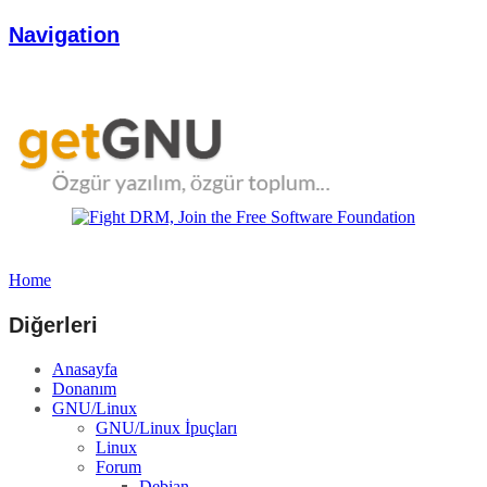
Navigation
Home
Diğerleri
Anasayfa
Donanım
GNU/Linux
GNU/Linux İpuçları
Linux
Forum
Debian