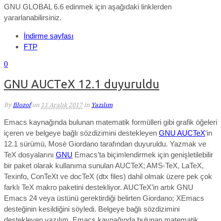
GNU GLOBAL 6.6 edinmek için aşağıdaki linklerden
yararlanabilirsiniz.
İndirme sayfası
FTP
0
GNU AUCTeX 12.1 duyuruldu
By
filozof
on
11 Aralık 2017
in
Yazılım
Emacs kaynağında bulunan matematik formülleri gibi grafik öğeleri
içeren ve belgeye bağlı sözdizimini destekleyen
GNU AUCTeX
‘in
12.1 sürümü, Mosè Giordano tarafından duyuruldu. Yazmak ve
TeX dosyalarını
GNU
Emacs’ta biçimlendirmek için genişletilebilir
bir paket olarak kullanıma sunulan AUCTeX; AMS-TeX, LaTeX,
Texinfo, ConTeXt ve docTeX (dtx files) dahil olmak üzere pek çok
farklı TeX makro paketini destekliyor. AUCTeX’in artık GNU
Emacs 24 veya üstünü gerektirdiği belirten Giordano; XEmacs
desteğinin kesildiğini söyledi. Belgeye bağlı sözdizimini
destekleyen yazılım, Emacs kaynağında bulunan matematik