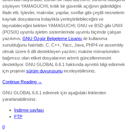
söyleyen YAMAGUCHI;
kritik bir güvenlik açığı
nın giderildiğini
ifade etti. İşlevler, makrolar, yapılar, sınıflar gibi çeşitli nesnelerin
kaynak dosyalarına kolaylıkla yerleştirilebileceğini ve
taşınabileceğini belirten YAMAGUCHI; GNU ve BSD gibi UNIX
(POSIX) uyumlu işletim sistemlerinde uyumlu biçimde çalışan
yazılımın,
GNU Özgür Belgeleme Lisansı
ile kullanıma
sunulduğunu hatırlattı. C, C++, Yacc, Java, PHP4 ve assembly
olmak üzere 6 dili destekleyen yazılım; makine mimarisinden
bağımsız olan etiket dosyalarının artımlı güncellenmesini
destekliyor. GNU GLOBAL 6.6.1
hakkında ayrıntılı bilgi edinmek
için projenin
sürüm duyurusunu
inceleyebilirsiniz.
Continue Reading →
GNU GLOBAL 6.6.1 edinmek için aşağıdaki linklerden
yararlanabilirsiniz.
İndirme sayfası
FTP
0