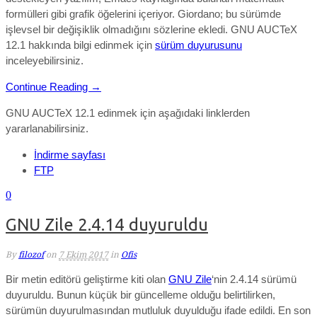
formülleri gibi grafik öğelerini içeriyor. Giordano; bu sürümde
işlevsel bir değişiklik olmadığını sözlerine ekledi. GNU AUCTeX
12.1 hakkında bilgi edinmek için
sürüm duyurusunu
inceleyebilirsiniz.
Continue Reading →
GNU AUCTeX 12.1 edinmek için aşağıdaki linklerden
yararlanabilirsiniz.
İndirme sayfası
FTP
0
GNU Zile 2.4.14 duyuruldu
By
filozof
on
7 Ekim 2017
in
Ofis
Bir metin editörü geliştirme kiti olan
GNU Zile
‘nin 2.4.14 sürümü
duyuruldu. Bunun küçük bir güncelleme olduğu belirtilirken,
sürümün duyurulmasından mutluluk duyulduğu ifade edildi. En son