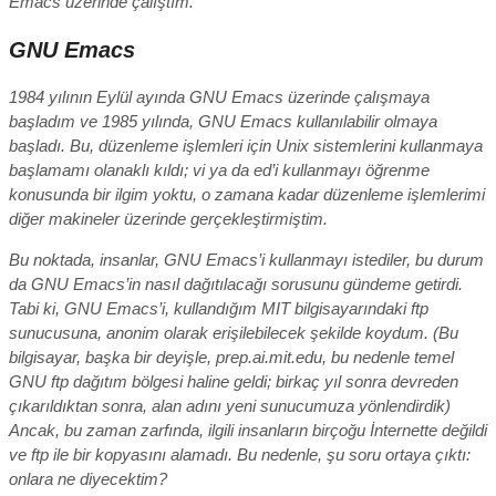
Emacs üzerinde çalıştım.
GNU Emacs
1984 yılının Eylül ayında GNU Emacs üzerinde çalışmaya
başladım ve 1985 yılında, GNU Emacs kullanılabilir olmaya
başladı. Bu, düzenleme işlemleri için Unix sistemlerini kullanmaya
başlamamı olanaklı kıldı; vi ya da ed’i kullanmayı öğrenme
konusunda bir ilgim yoktu, o zamana kadar düzenleme işlemlerimi
diğer makineler üzerinde gerçekleştirmiştim.
Bu noktada, insanlar, GNU Emacs’i kullanmayı istediler, bu durum
da GNU Emacs’in nasıl dağıtılacağı sorusunu gündeme getirdi.
Tabi ki, GNU Emacs’i, kullandığım MIT bilgisayarındaki ftp
sunucusuna, anonim olarak erişilebilecek şekilde koydum. (Bu
bilgisayar, başka bir deyişle, prep.ai.mit.edu, bu nedenle temel
GNU ftp dağıtım bölgesi haline geldi; birkaç yıl sonra devreden
çıkarıldıktan sonra, alan adını yeni sunucumuza yönlendirdik)
Ancak, bu zaman zarfında, ilgili insanların birçoğu İnternette değildi
ve ftp ile bir kopyasını alamadı. Bu nedenle, şu soru ortaya çıktı:
onlara ne diyecektim?