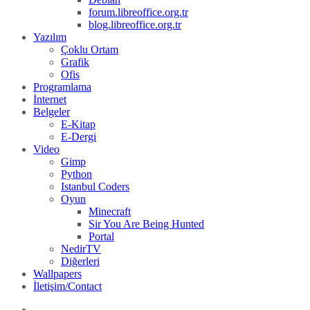
forum.libreoffice.org.tr
blog.libreoffice.org.tr
Yazılım
Çoklu Ortam
Grafik
Ofis
Programlama
İnternet
Belgeler
E-Kitap
E-Dergi
Video
Gimp
Python
Istanbul Coders
Oyun
Minecraft
Sir You Are Being Hunted
Portal
NedirTV
Diğerleri
Wallpapers
İletişim/Contact