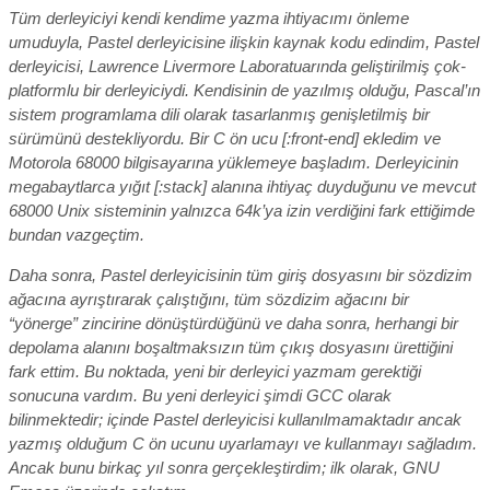
Tüm derleyiciyi kendi kendime yazma ihtiyacımı önleme
umuduyla, Pastel derleyicisine ilişkin kaynak kodu edindim, Pastel
derleyicisi, Lawrence Livermore Laboratuarında geliştirilmiş çok-
platformlu bir derleyiciydi. Kendisinin de yazılmış olduğu, Pascal’ın
sistem programlama dili olarak tasarlanmış genişletilmiş bir
sürümünü destekliyordu. Bir C ön ucu [:front-end] ekledim ve
Motorola 68000 bilgisayarına yüklemeye başladım. Derleyicinin
megabaytlarca yığıt [:stack] alanına ihtiyaç duyduğunu ve mevcut
68000 Unix sisteminin yalnızca 64k’ya izin verdiğini fark ettiğimde
bundan vazgeçtim.
Daha sonra, Pastel derleyicisinin tüm giriş dosyasını bir sözdizim
ağacına ayrıştırarak çalıştığını, tüm sözdizim ağacını bir
“yönerge” zincirine dönüştürdüğünü ve daha sonra, herhangi bir
depolama alanını boşaltmaksızın tüm çıkış dosyasını ürettiğini
fark ettim. Bu noktada, yeni bir derleyici yazmam gerektiği
sonucuna vardım. Bu yeni derleyici şimdi GCC olarak
bilinmektedir; içinde Pastel derleyicisi kullanılmamaktadır ancak
yazmış olduğum C ön ucunu uyarlamayı ve kullanmayı sağladım.
Ancak bunu birkaç yıl sonra gerçekleştirdim; ilk olarak, GNU