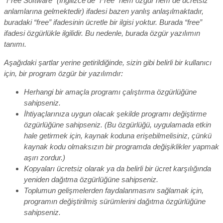
“Free Software” (İngilizce’de “Free” hem özgür hem de ücretsiz
anlamlarına gelmektedir) ifadesi bazen yanlış anlaşılmaktadır,
buradaki “free” ifadesinin ücretle bir ilgisi yoktur. Burada “free”
ifadesi özgürlükle ilgilidir. Bu nedenle, burada özgür yazılımın
tanımı.
Aşağıdaki şartlar yerine getirildiğinde, sizin gibi belirli bir kullanıcı
için, bir program özgür bir yazılımdır:
Herhangi bir amaçla programı çalıştırma özgürlüğüne
sahipseniz.
İhtiyaçlarınıza uygun olacak şekilde programı değiştirme
özgürlüğüne sahipseniz. (Bu özgürlüğü, uygulamada etkin
hale getirmek için, kaynak koduna erişebilmelisiniz, çünkü
kaynak kodu olmaksızın bir programda değişiklikler yapmak
aşırı zordur.)
Kopyaları ücretsiz olarak ya da belirli bir ücret karşılığında
yeniden dağıtma özgürlüğüne sahipseniz.
Toplumun gelişmelerden faydalanmasını sağlamak için,
programın değiştirilmiş sürümlerini dağıtma özgürlüğüne
sahipseniz.