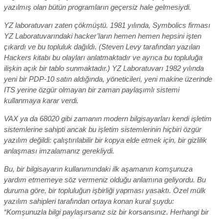
yazılmış olan bütün programların geçersiz hale gelmesiydi.
YZ laboratuvarı zaten çökmüştü. 1981 yılında, Symbolics firması
YZ Laboratuvarındaki hacker’ların hemen hemen hepsini işten
çıkardı ve bu topluluk dağıldı. (Steven Levy tarafından yazılan
Hackers kitabı bu olayları anlatmaktadır ve ayrıca bu topluluğa
ilişkin açık bir tablo sunmaktadır.) YZ Laboratuvarı 1982 yılında
yeni bir PDP-10 satın aldığında, yöneticileri, yeni makine üzerinde
ITS yerine özgür olmayan bir zaman paylaşımlı sistemi
kullanmaya karar verdi.
VAX ya da 68020 gibi zamanın modern bilgisayarları kendi işletim
sistemlerine sahipti ancak bu işletim sistemlerinin hiçbiri özgür
yazılım değildi: çalıştırılabilir bir kopya elde etmek için, bir gizlilik
anlaşması imzalamanız gerekliydi.
Bu, bir bilgisayarın kullanımındaki ilk aşamanın komşunuza
yardım etmemeye söz vermeniz olduğu anlamına geliyordu. Bu
duruma göre, bir topluluğun işbirliği yapması yasaktı. Özel mülk
yazılım sahipleri tarafından ortaya konan kural şuydu:
“Komşunuzla bilgi paylaşırsanız siz bir korsansınız. Herhangi bir