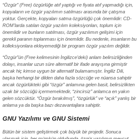
“Özgür” (Free) özgürlüğe atıf yaptığı ve fiyata atıf yapmadığı için,
kopyaların ve özgür yazılımın satılması arasında bir çatışma
yoktur. Gerçekte, kopyaları satma özgürlüğü çok önemlidir: CD-
ROM’larda satılan özgür yazılım koleksiyonları, toplum için
önemlidir ve bunların satılması, özgür yazılımın gelişimi için
gerekli paranın toplanması için önemlidir. Bu nedenle, insanların bu
kolleksiyonlara ekleyemediği bir program özgür yazılım değildir.
“Özgür”ün (Free kelimesinin İngilizce’deki) anlam belirsizliğinden
dolayı, insanlar uzun süre alternatif bir ifade arayışına girmiştir
ancak hiç kimse uygun bir alternatif bulamamıştır. İngiliz Dili,
başka herhangi bir dilden daha fazla sözcüğe ve nüansa sahiptir
ancak özgürlükteki gibi “özgür” anlamına gelen basit, belirsizlikten
uzak bir sözcüğü içermemektedir, “zincirsiz” anlamca en yakın
gelen sözcüktür. “Özgür bırakılmış”, “özgürlük” ve “açık” yanlış bir
anlama ya da başka bazı dezavantajlara sahiptir.
GNU Yazılımı ve GNU Sistemi
Bütün bir sistem geliştirmek çok büyük bir projedir. Sonuca
ulaşmak için, her mümkün olduğunda, özgür yazılımın mevcut