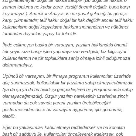
sorgulanamayan doğal bir hakka sahiptir (Bu doğal bir haksa, o
zaman topluma ne kadar zarar verdiği önemli değildir, buna karşı
koyamayız.). Amerikan Anayasası ve yasal geleneği bu görüşe
karşı çıkmaktadır; telif hakkı doğal bir hak değildir ancak telif hakkı
kullanıcıların doğal kopyalama hakkını sınırlandıran ve hükümet
tarafından dayatılan yapay bir tekeldir.
İfade edilmeyen başka bir varsayım, yazılım hakkındaki önemli
tek şeyin size hangi işleri yapmaya izin verdiğidir, biz bilgisayar
kullanıcılarının ne tür topluluklara sahip olmaya izinli olduğumuza
aldırmamalıyız.
Üçüncü bir varsayım, bir firmaya programın kullanıcıları üzerinde
güç sunmazsak, kullanılabilir bir yazılıma sahip olmayacağımızdır
(ya da şu ya da bu belirli işi gerçekleştiren bir programa asla sahip
olamayacağımızdır). Özgür yazılım hareketinin üzerlerine zincir
vurmadan da çok sayıda yararlı yazılım üretebileceğini
göstermesinden önce bu varsayım uygunmuş gibi görünmüş
olabilir.
Eğer bu yaklaşımları kabul etmeyi reddedersek ve bu konuları
basit bir sağduyu ile, kullanıcıları öncelleyerek irdelersek, çok