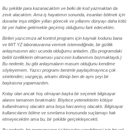
Bu şekilde para kazanacaktım ve belki de kod yazmaktan da
zevk alacaktım. Ama iş hayatımın sonunda, insanları bölmek için
duvarlar inşa ettiğim yılları görecek ve yıllarımı dünyayı daha kötü
bir yer haline getirmekle geçirmiş olduğumu fark edecektim.
Birileri yazıcımıza ait kontrol programı için kaynak kodunu bana
ve MIT YZ laboratuvarına vermek istemediğinde, bir gizlilik
anlaşmasının alıcı ucunda olduğumu anladım. (Bu programdaki
belirli özelliklerin olmaması yazıcının kullanımını bozmaktaydı.)
Bu nedenle, bu gibi anlaşmaların masum olduğunu kendime
söyleyemem. Yazıcı programı benimle paylaşılmayınca çok
sinirlendim; vazgeçip, arkamı dönüp ben de aynı şeyi bir
başkasına yapamazdım.
Kolay olan ancak hoş olmayan başka bir seçenek bilgisayar
alanını tamamen bırakmaktı. Böylece yeteneklerim kötüye
kullanılmamış olacaktı ama boşa harcanmış olacaktı. Bilgisayar
kullanıcılarını bölme ve sınırlama konusunda suçlamayı hak
etmeyecektim ama bu, bir şekilde gerçekleşecekti.
Bu nedenle, bir programcının iyi birşeyler yapabilmesi için bir yol