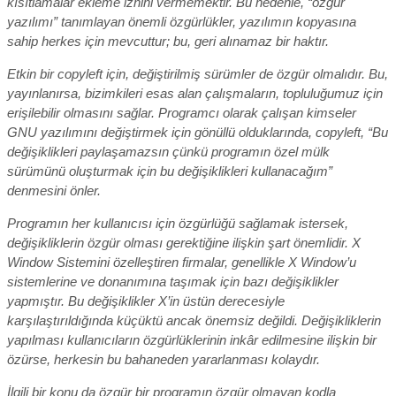
kısıtlamalar ekleme iznini vermemektir. Bu nedenle, “özgür
yazılımı” tanımlayan önemli özgürlükler, yazılımın kopyasına
sahip herkes için mevcuttur; bu, geri alınamaz bir haktır.
Etkin bir copyleft için, değiştirilmiş sürümler de özgür olmalıdır. Bu,
yayınlanırsa, bizimkileri esas alan çalışmaların, topluluğumuz için
erişilebilir olmasını sağlar. Programcı olarak çalışan kimseler
GNU yazılımını değiştirmek için gönüllü olduklarında, copyleft, “Bu
değişiklikleri paylaşamazsın çünkü programın özel mülk
sürümünü oluşturmak için bu değişiklikleri kullanacağım”
denmesini önler.
Programın her kullanıcısı için özgürlüğü sağlamak istersek,
değişikliklerin özgür olması gerektiğine ilişkin şart önemlidir. X
Window Sistemini özelleştiren firmalar, genellikle X Window’u
sistemlerine ve donanımına taşımak için bazı değişiklikler
yapmıştır. Bu değişiklikler X’in üstün derecesiyle
karşılaştırıldığında küçüktü ancak önemsiz değildi. Değişikliklerin
yapılması kullanıcıların özgürlüklerinin inkâr edilmesine ilişkin bir
özürse, herkesin bu bahaneden yararlanması kolaydır.
İlgili bir konu da özgür bir programın özgür olmayan kodla