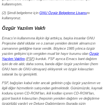
kullanmıştım.
(2) Şimdi belgeleme için
GNU Özgür Belgeleme Lisansı
nı
kullanıyoruz.
Özgür Yazılım Vakfı
Emacs’ın kullanımına ilişkin ilgi arttıkça, başka insanlar GNU
Projesine dahil oldular ve o zaman yeniden destek almamızın
zamanının geldiğine karar verdik. Böylece 1985 yılınca özgür
yazılım geliişimi için vergiden muaf bir hayır kurumu olan
Özgür
Yazılım Vakfını
(
FSF
) kurduk. FSF ayrıca Emacs bant dağıtım
işini de ele aldı; daha sonra, banda diğer özgür yazılımları (hem
GNU hem de GNU-olmayan) ekleyerek ve özgür kılavuzları
satarak bu işi genişletti.
FSF, bağışları kabul eder ancak gelirinin çoğu özgür yazılımın ve
ilgili diğer hizmetlerin satışından gelmektedir. Günümüzde, kaynak
kodunu içeren CD-ROM’ları, ikili kodları içeren CD-ROM’ları,
güzel baskılı kılavuzları (hepsinin yeniden dağıtım ve değiştirme
özgürlüğü vardır) ve Deluxe Dağıtımlarını (burada sizin