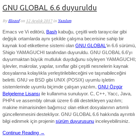
GNU GLOBAL 6.6 duyuruldu
By
filozof
on
12 Aralık 2017
in
Yazılım
Emacs ve Vi editörü,
Bash
kabuğu, çeşitli web tarayıcılar gibi
değişik ortamlarda aynı şekilde çalışma becerisine sahip bir
kaynak kod etiketleme sistemi olan
GNU GLOBAL
‘in 6.6 sürümü,
Shigio YAMAGUCHI tarafından duyuruldu. GNU GLOBAL 6.6’yı
duyurmaktan büyük mutluluk duyduğunu söyleyen YAMAGUCHI;
işlevler, makrolar, yapılar, sınıflar gibi çeşitli nesnelerin kaynak
dosyalarına kolaylıkla yerleştirilebileceğini ve taşınabileceğini
belirtti. GNU ve BSD gibi UNIX (POSIX) uyumlu işletim
sistemlerinde uyumlu biçimde çalışan yazılım,
GNU Özgür
Belgeleme Lisansı
ile kullanıma sunuluyor. C, C++, Yacc, Java,
PHP4 ve assembly olmak üzere 6 dili destekleyen yazılım;
makine mimarisinden bağımsız olan etiket dosyalarının artımlı
güncellenmesini destekliyor. GNU GLOBAL 6.6
hakkında ayrıntılı
bilgi edinmek için projenin
sürüm duyurusunu
inceleyebilirsiniz.
Continue Reading →