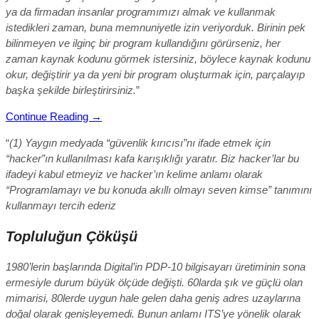
ya da firmadan insanlar programımızı almak ve kullanmak
istedikleri zaman, buna memnuniyetle izin veriyorduk. Birinin pek
bilinmeyen ve ilginç bir program kullandığını görürseniz, her
zaman kaynak kodunu görmek istersiniz, böylece kaynak kodunu
okur, değiştirir ya da yeni bir program oluşturmak için, parçalayıp
başka şekilde birleştirirsiniz.
”
Continue Reading →
“
(1) Yaygın medyada “güvenlik kırıcısı”nı ifade etmek için
“hacker”ın kullanılması kafa karışıklığı yaratır. Biz hacker’lar bu
ifadeyi kabul etmeyiz ve hacker’ın kelime anlamı olarak
“Programlamayı ve bu konuda akıllı olmayı seven kimse” tanımını
kullanmayı tercih ederiz
Topluluğun Çöküşü
1980’lerin başlarında Digital’in PDP-10 bilgisayarı üretiminin sona
ermesiyle durum büyük ölçüde değişti. 60larda şık ve güçlü olan
mimarisi, 80lerde uygun hale gelen daha geniş adres uzaylarına
doğal olarak genişleyemedi. Bunun anlamı ITS’ye yönelik olarak