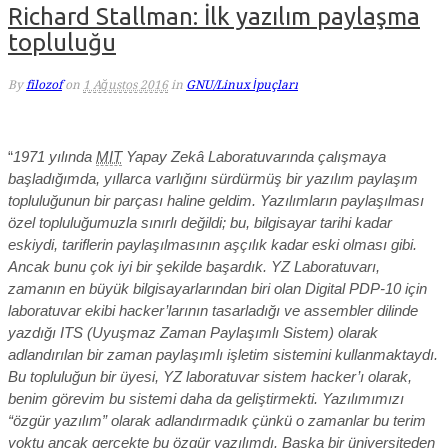
Richard Stallman: İlk yazılım paylaşma
topluluğu
By
filozof
on
1 Ağustos 2016
in
GNU/Linux İpuçları
“
1971 yılında
MIT
Yapay Zekâ Laboratuvarında çalışmaya
başladığımda, yıllarca varlığını sürdürmüş bir yazılım paylaşım
topluluğunun bir parçası haline geldim. Yazılımların paylaşılması
özel topluluğumuzla sınırlı değildi; bu, bilgisayar tarihi kadar
eskiydi, tariflerin paylaşılmasının aşçılık kadar eski olması gibi.
Ancak bunu çok iyi bir şekilde başardık. YZ Laboratuvarı,
zamanın en büyük bilgisayarlarından biri olan Digital PDP-10 için
laboratuvar ekibi hacker’larının tasarladığı ve assembler dilinde
yazdığı ITS (Uyuşmaz Zaman Paylaşımlı Sistem) olarak
adlandırılan bir zaman paylaşımlı işletim sistemini kullanmaktaydı.
Bu topluluğun bir üyesi, YZ laboratuvar sistem hacker’ı olarak,
benim görevim bu sistemi daha da geliştirmekti. Yazılımımızı
“özgür yazılım” olarak adlandırmadık çünkü o zamanlar bu terim
yoktu ancak gerçekte bu özgür yazılımdı. Başka bir üniversiteden