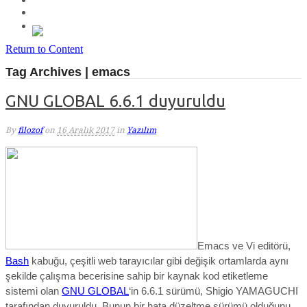
Return to Content
Tag Archives | emacs
GNU GLOBAL 6.6.1 duyuruldu
By
filozof
on
16 Aralık 2017
in
Yazılım
Emacs ve Vi editörü,
Bash
kabuğu, çeşitli web tarayıcılar gibi değişik ortamlarda aynı
şekilde çalışma becerisine sahip bir kaynak kod etiketleme
sistemi olan
GNU GLOBAL
‘in 6.6.1 sürümü, Shigio YAMAGUCHI
tarafından duyuruldu. Bunun
bir hata düzeltme sürümü
olduğunu