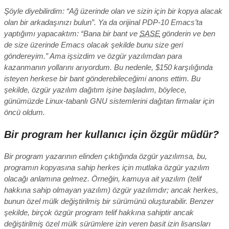
Şöyle diyebilirdim: “Ağ üzerinde olan ve sizin için bir kopya alacak
olan bir arkadaşınızı bulun”. Ya da orijinal PDP-10 Emacs’ta
yaptığımı yapacaktım: “Bana bir bant ve
SASE
gönderin ve ben
de size üzerinde Emacs olacak şekilde bunu size geri
göndereyim.” Ama işsizdim ve özgür yazılımdan para
kazanmanın yollarını arıyordum. Bu nedenle, $150 karşılığında
isteyen herkese bir bant gönderebileceğimi anons ettim. Bu
şekilde, özgür yazılım dağıtım işine başladım, böylece,
günümüzde Linux-tabanlı GNU sistemlerini dağıtan firmalar için
öncü oldum.
Bir program her kullanıcı için özgür müdür?
Bir program yazarının elinden çıktığında özgür yazılımsa, bu,
programın kopyasına sahip herkes için mutlaka özgür yazılım
olacağı anlamına gelmez. Örneğin, kamuya ait yazılım (telif
hakkına sahip olmayan yazılım) özgür yazılımdır; ancak herkes,
bunun özel mülk değiştirilmiş bir sürümünü oluşturabilir. Benzer
şekilde, birçok özgür program telif hakkına sahiptir ancak
değiştirilmiş özel mülk sürümlere izin veren basit izin lisansları