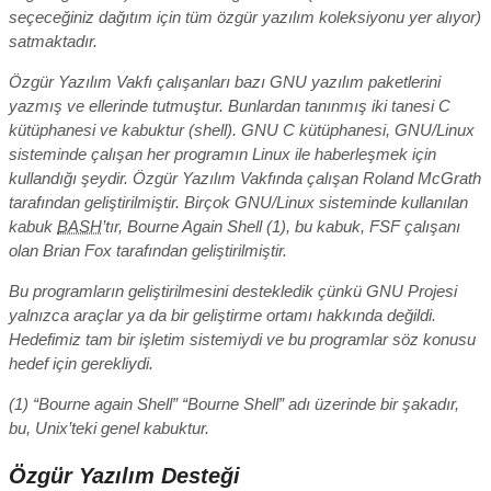
seçeceğiniz dağıtım için tüm özgür yazılım koleksiyonu yer alıyor)
satmaktadır.
Özgür Yazılım Vakfı çalışanları bazı GNU yazılım paketlerini
yazmış ve ellerinde tutmuştur. Bunlardan tanınmış iki tanesi C
kütüphanesi ve kabuktur (shell). GNU C kütüphanesi, GNU/Linux
sisteminde çalışan her programın Linux ile haberleşmek için
kullandığı şeydir. Özgür Yazılım Vakfında çalışan Roland McGrath
tarafından geliştirilmiştir. Birçok GNU/Linux sisteminde kullanılan
kabuk
BASH
’tır, Bourne Again Shell (1), bu kabuk, FSF çalışanı
olan Brian Fox tarafından geliştirilmiştir.
Bu programların geliştirilmesini destekledik çünkü GNU Projesi
yalnızca araçlar ya da bir geliştirme ortamı hakkında değildi.
Hedefimiz tam bir işletim sistemiydi ve bu programlar söz konusu
hedef için gerekliydi.
(1) “Bourne again Shell” “Bourne Shell” adı üzerinde bir şakadır,
bu, Unix’teki genel kabuktur.
Özgür Yazılım Desteği