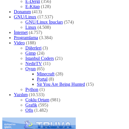
E-Dergi
(356)
E-Kitap
(128)
Donanım
(413)
GNU/Linux
(17.537)
GNU/Linux İpuçları
(574)
Linux
(4.508)
İnternet
(4.757)
Programlama
(3.384)
Video
(188)
Diğerleri
(3)
Gimp
(24)
Istanbul Coders
(21)
NedirTV
(11)
Oyun
(65)
Minecraft
(28)
Portal
(8)
Sir You Are Being Hunted
(15)
Python
(1)
Yazılım
(10.533)
Çoklu Ortam
(981)
Grafik
(595)
Ofis
(1.482)