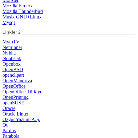
Monster
Mozilla Firefox
Mozilla Thunderbird
Musix GNU+Linux
Mysql
Linkler 2
MythTV
Netrunner
Nvidia
Noobslab
Openbox
OpenBSD
openclipart
OpenMandriva
OpenOffice
OpenOffice Türkiye
OpenPrinting
openSUSE
Oracle
Oracle Linux
Özgür Yazılım A.Ş.
Qt
Pardus
Parabola