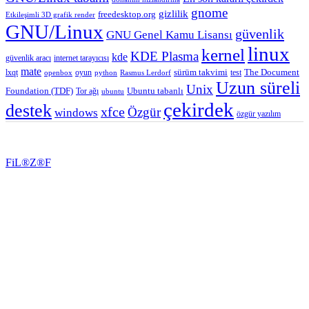
gnome
gizlilik
freedesktop.org
Etkileşimli 3D grafik render
GNU/Linux
güvenlik
GNU Genel Kamu Lisansı
linux
kernel
KDE Plasma
kde
güvenlik aracı
internet tarayıcısı
mate
lxqt
oyun
sürüm takvimi
test
The Document
openbox
python
Rasmus Lerdorf
Uzun süreli
Unix
Ubuntu tabanlı
Foundation (TDF)
Tor ağı
ubuntu
çekirdek
destek
xfce
Özgür
windows
özgür yazılım
FiL®Z®F