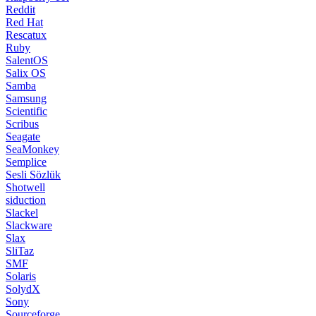
Reddit
Red Hat
Rescatux
Ruby
SalentOS
Salix OS
Samba
Samsung
Scientific
Scribus
Seagate
SeaMonkey
Semplice
Sesli Sözlük
Shotwell
siduction
Slackel
Slackware
Slax
SliTaz
SMF
Solaris
SolydX
Sony
Sourceforge