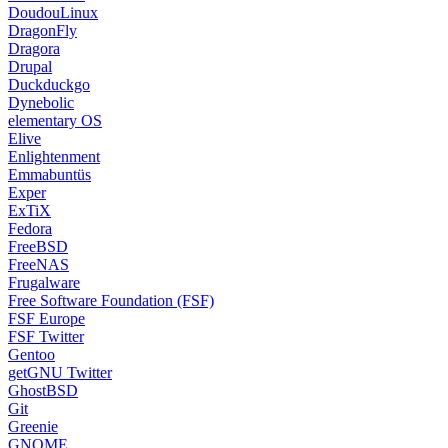
DoudouLinux
DragonFly
Dragora
Drupal
Duckduckgo
Dynebolic
elementary OS
Elive
Enlightenment
Emmabuntüs
Exper
ExTiX
Fedora
FreeBSD
FreeNAS
Frugalware
Free Software Foundation (FSF)
FSF Europe
FSF Twitter
Gentoo
getGNU Twitter
GhostBSD
Git
Greenie
GNOME