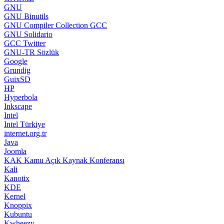
GNU
GNU Binutils
GNU Compiler Collection GCC
GNU Solidario
GCC Twitter
GNU-TR Sözlük
Google
Grundig
GuixSD
HP
Hyperbola
Inkscape
Intel
Intel Türkiye
internet.org.tr
Java
Joomla
KAK Kamu Açık Kaynak Konferansı
Kali
Kanotix
KDE
Kernel
Knoppix
Kubuntu
Kwheezy