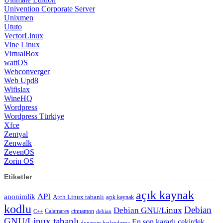
Univention Corporate Server
Unixmen
Ututo
VectorLinux
Vine Linux
VirtualBox
wattOS
Webconverger
Web Upd8
Wifislax
WineHQ
Wordpress
Wordpress Türkiye
Xfce
Zentyal
Zenwalk
ZevenOS
Zorin OS
Etiketler
açık kaynak
API
anonimlik
Arch Linux tabanlı
açık kaynak
kodlu
Debian
Debian GNU/Linux
Calamares
cinnamon
C++
debian
GNU/Linux tabanlı
En son kararlı çekirdek
donanım hızlandırma