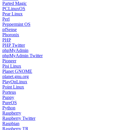
Parted Magic
PCLinuxOS
Pear Linux
Perl
Peppermint OS
pfSense
Phoronix
PHP
PHP Twitter
phpMyAdmin
phpMyAdmin Twitter
Pioneer
Pisi Linux
Planet GNOME
planet.gnu.org
PlayOnLinux
Point Linux
Porteus
Puppy
PureOS
Python
Raspberry
Raspberry Twitter
Raspbian
Raspberry TR