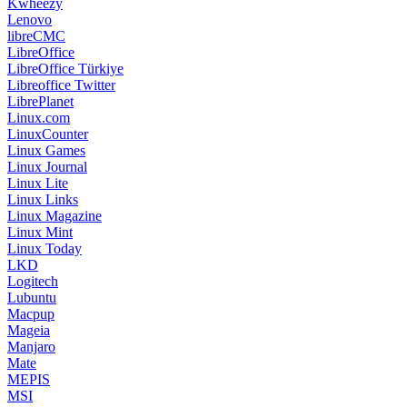
Linux Games
Linux Journal
Linux Lite
Linux Links
Linux Magazine
Linux Mint
Linux Today
LKD
Logitech
Lubuntu
Macpup
Mageia
Manjaro
Mate
MEPIS
MSI
Monster
Mozilla Firefox
Mozilla Thunderbird
Musix GNU+Linux
Mysql
Linkler 2
MythTV