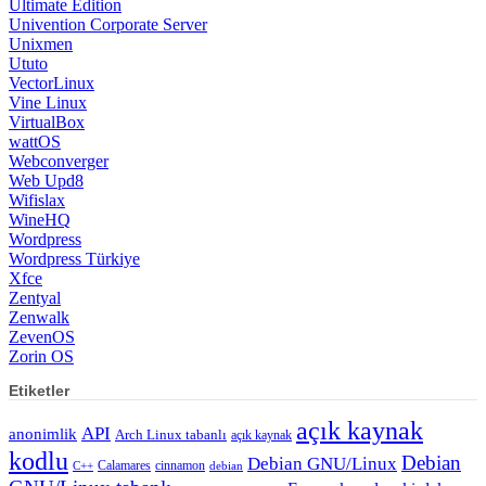
Web Upd8
Wifislax
WineHQ
Wordpress
Wordpress Türkiye
Xfce
Zentyal
Zenwalk
ZevenOS
Zorin OS
Etiketler
açık kaynak
API
anonimlik
Arch Linux tabanlı
açık kaynak
kodlu
Debian
Debian GNU/Linux
Calamares
cinnamon
C++
debian
GNU/Linux tabanlı
En son kararlı çekirdek
donanım hızlandırma
gnome
gizlilik
freedesktop.org
Etkileşimli 3D grafik render
GNU/Linux
güvenlik
GNU Genel Kamu Lisansı
linux
kernel
KDE Plasma
kde
güvenlik aracı
internet tarayıcısı
mate
lxqt
oyun
sürüm takvimi
test
The Document
openbox
python
Rasmus Lerdorf
Uzun süreli
Unix
Ubuntu tabanlı
Foundation (TDF)
Tor ağı
ubuntu