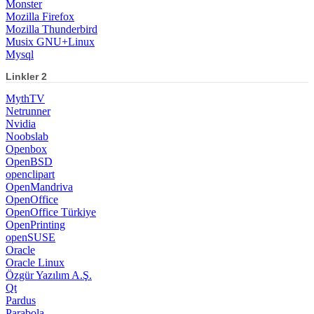
Netrunner
Nvidia
Noobslab
Openbox
OpenBSD
openclipart
OpenMandriva
OpenOffice
OpenOffice Türkiye
OpenPrinting
openSUSE
Oracle
Oracle Linux
Özgür Yazılım A.Ş.
Qt
Pardus
Parabola
Parted Magic
PCLinuxOS
Pear Linux
Perl
Peppermint OS
pfSense
Phoronix
PHP