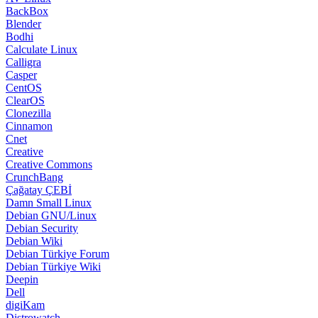
Clonezilla
Cinnamon
Cnet
Creative
Creative Commons
CrunchBang
Çağatay ÇEBİ
Damn Small Linux
Debian GNU/Linux
Debian Security
Debian Wiki
Debian Türkiye Forum
Debian Türkiye Wiki
Deepin
Dell
digiKam
Distrowatch
DoudouLinux
DragonFly
Dragora
Drupal
Duckduckgo
Dynebolic
elementary OS
Elive