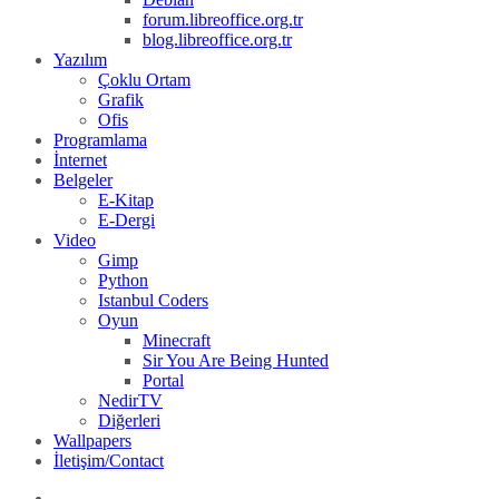
forum.libreoffice.org.tr
blog.libreoffice.org.tr
Yazılım
Çoklu Ortam
Grafik
Ofis
Programlama
İnternet
Belgeler
E-Kitap
E-Dergi
Video
Gimp
Python
Istanbul Coders
Oyun
Minecraft
Sir You Are Being Hunted
Portal
NedirTV
Diğerleri
Wallpapers
İletişim/Contact