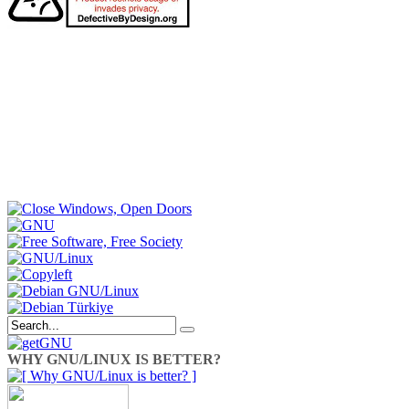
WHY GNU/LINUX IS BETTER?
getGNU
Twitter hesabı,
twitter.com/getGNU
adresi üzerinden