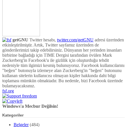
etkinleştirilmiştir. Artık, Twitter sayfamız üzerinden de
gönderilerimizi takip edebilirsiniz. Dünyanın her yerinden insanları
birbirine bağladığı için TIME Dergisi tarafından övülen Mark
Zuckerberg'in Facebook'u ile gizlilik için oluşturduğu tehdit
nedeniyle tüm ilgimizi kesmiş bulunuyoruz. Facebook kullanıcılarını
"beğen" butonuyla izlemeye alan Zuckerberg'in "beğen" butonunu
kullanan sitelerin kullanıcısı olmayan kişiler hakkında dahi bilgi
toplaması mümkün olmaktadır. Bu nedenle, bizi Facebook üzerinde
bulamayacaksınız.
fsf.org
Windows'a Mecbur Değilsin!
Kategoriler
Belgeler
(484)
E-Dergi
(356)
E-Kitap
(128)
Donanım
(413)
GNU/Linux
(17.565)
GNU/Linux İpuçları
(574)
Linux
(4.518)
İnternet
(4.766)
Programlama
(3.388)