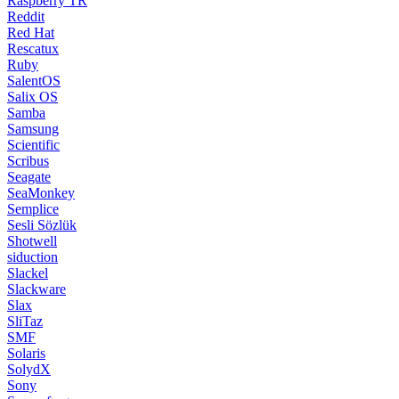
Scientific
Scribus
Seagate
SeaMonkey
Semplice
Sesli Sözlük
Shotwell
siduction
Slackel
Slackware
Slax
SliTaz
SMF
Solaris
SolydX
Sony
Sourceforge
SparkyLinux
Speedtest
SQLite
SteamOS
SUSE
Superb Mini Server
SuperX
Sylpheed