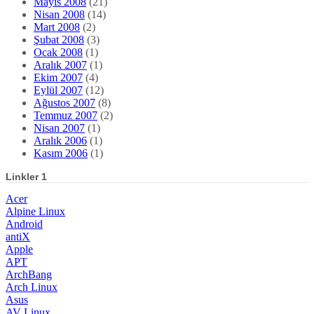
Temmuz 2007
(2)
Nisan 2007
(1)
Aralık 2006
(1)
Kasım 2006
(1)
Linkler 1
Acer
Alpine Linux
Android
antiX
Apple
APT
ArchBang
Arch Linux
Asus
AV Linux
BackBox
Blender
Bodhi
Calculate Linux
Calligra
Casper
CentOS
ClearOS