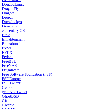
Enlightenment
Emmabuntüs
Exper
ExTiX
Fedora
FreeBSD
FreeNAS
Frugalware
Free Software Foundation (FSF)
FSF Europe
FSF Twitter
Gentoo
getGNU Twitter
GhostBSD
Git
Greenie
GNOME
GNU
GNU Binutils
GNU Compiler Collection GCC
GNU Solidario
GCC Twitter
GNU-TR Sözlük
Google
Grundig