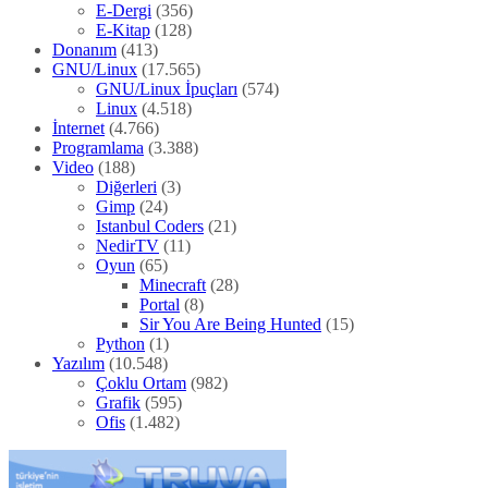
Video
(188)
Diğerleri
(3)
Gimp
(24)
Istanbul Coders
(21)
NedirTV
(11)
Oyun
(65)
Minecraft
(28)
Portal
(8)
Sir You Are Being Hunted
(15)
Python
(1)
Yazılım
(10.548)
Çoklu Ortam
(982)
Grafik
(595)
Ofis
(1.482)
Yayımlanan yazılar
Ağustos 2026
(141)
Temmuz 2026
(407)
Haziran 2026
(385)
Mayıs 2026
(325)