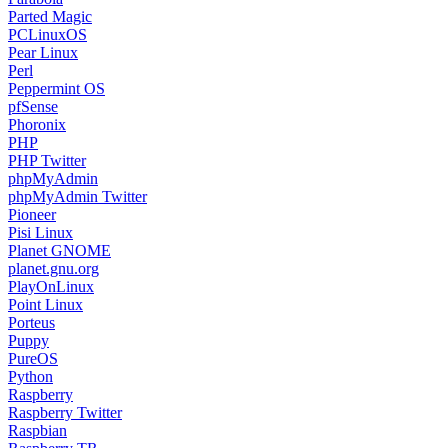
PHP Twitter
phpMyAdmin
phpMyAdmin Twitter
Pioneer
Pisi Linux
Planet GNOME
planet.gnu.org
PlayOnLinux
Point Linux
Porteus
Puppy
PureOS
Python
Raspberry
Raspberry Twitter
Raspbian
Raspberry TR
Reddit
Red Hat
Rescatux
Ruby
SalentOS
Salix OS
Samba
Samsung