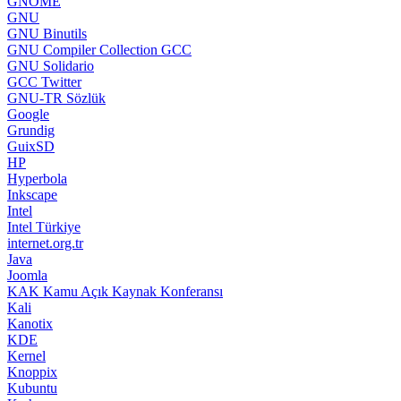
GuixSD
HP
Hyperbola
Inkscape
Intel
Intel Türkiye
internet.org.tr
Java
Joomla
KAK Kamu Açık Kaynak Konferansı
Kali
Kanotix
KDE
Kernel
Knoppix
Kubuntu
Kwheezy
Lenovo
libreCMC
LibreOffice
LibreOffice Türkiye
Libreoffice Twitter
LibrePlanet
Linux.com
LinuxCounter