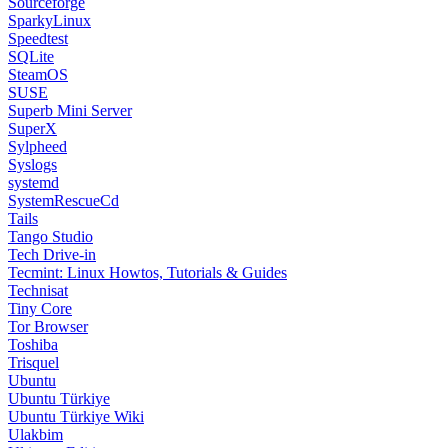
Syslogs
systemd
SystemRescueCd
Tails
Tango Studio
Tech Drive-in
Tecmint: Linux Howtos, Tutorials & Guides
Technisat
Tiny Core
Tor Browser
Toshiba
Trisquel
Ubuntu
Ubuntu Türkiye
Ubuntu Türkiye Wiki
Ulakbim
Ultimate Edition
Univention Corporate Server
Unixmen
Ututo
VectorLinux
Vine Linux
VirtualBox
wattOS
Webconverger