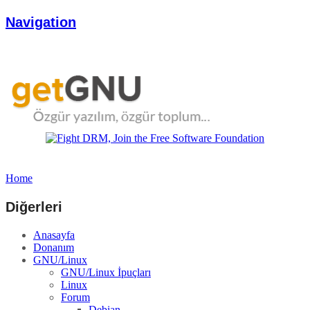
Navigation
Home
Diğerleri
Anasayfa
Donanım
GNU/Linux
GNU/Linux İpuçları
Linux
Forum
Debian