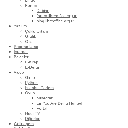
Linux
Forum
Debian
forum.libreoffice.org.tr
blog.libreoffice.org.tr
Yazılım
Çoklu Ortam
Grafik
Ofis
Programlama
İnternet
Belgeler
E-Kitap
E-Dergi
Video
Gimp
Python
Istanbul Coders
Oyun
Minecraft
Sir You Are Being Hunted
Portal
NedirTV
Diğerleri
Wallpapers