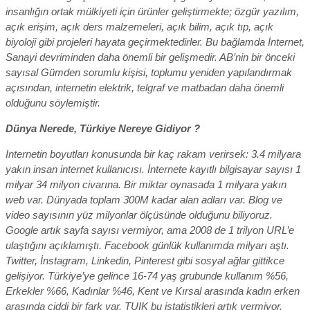
insanlığın ortak mülkiyeti için ürünler geliştirmekte; özgür yazılım,
açık erişim, açık ders malzemeleri, açık bilim, açık tıp, açık
biyoloji gibi projeleri hayata geçirmektedirler. Bu bağlamda İnternet,
Sanayi devriminden daha önemli bir gelişmedir. AB’nin bir önceki
sayısal Gümden sorumlu kişisi, toplumu yeniden yapılandırmak
açısından, internetin elektrik, telgraf ve matbadan daha önemli
olduğunu söylemiştir.
Dünya Nerede, Türkiye Nereye Gidiyor ?
Internetin boyutları konusunda bir kaç rakam verirsek: 3.4 milyara
yakın insan internet kullanıcısı. İnternete kayıtlı bilgisayar sayısı 1
milyar 34 milyon civarına. Bir miktar oynasada 1 milyara yakın
web var. Dünyada toplam 300M kadar alan adları var. Blog ve
video sayısının yüz milyonlar ölçüsünde olduğunu biliyoruz.
Google artık sayfa sayısı vermiyor, ama 2008 de 1 trilyon URL’e
ulaştığını açıklamıştı. Facebook günlük kullanımda milyarı aştı.
Twitter, İnstagram, Linkedin, Pinterest gibi sosyal ağlar gittikce
gelişiyor. Türkiye’ye gelince 16-74 yaş grubunde kullanım %56,
Erkekler %66, Kadınlar %46, Kent ve Kırsal arasında kadın erken
arasında ciddi bir fark var. TUIK bu istatistikleri artık vermiyor.