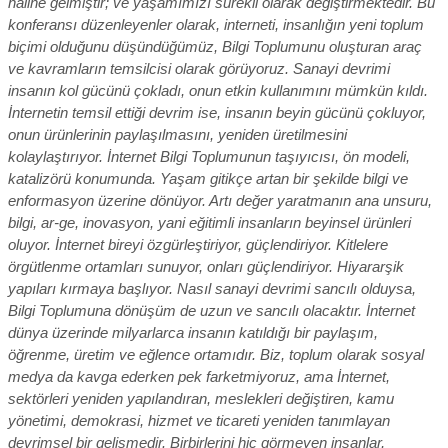
haline gelmiştir; ve yaşamımızı sürekli olarak değiştirmektedir. Bu
konferansı düzenleyenler olarak, interneti, insanlığın yeni toplum
biçimi olduğunu düşündüğümüz, Bilgi Toplumunu oluşturan araç
ve kavramların temsilcisi olarak görüyoruz. Sanayi devrimi
insanın kol gücünü çokladı, onun etkin kullanımını mümkün kıldı.
İnternetin temsil ettiği devrim ise, insanın beyin gücünü çokluyor,
onun ürünlerinin paylaşılmasını, yeniden üretilmesini
kolaylaştırıyor. İnternet Bilgi Toplumunun taşıyıcısı, ön modeli,
katalizörü konumunda. Yaşam gitikçe artan bir şekilde bilgi ve
enformasyon üzerine dönüyor. Artı değer yaratmanın ana unsuru,
bilgi, ar-ge, inovasyon, yani eğitimli insanların beyinsel ürünleri
oluyor. İnternet bireyi özgürleştiriyor, güçlendiriyor. Kitlelere
örgütlenme ortamları sunuyor, onları güçlendiriyor. Hiyararşik
yapıları kırmaya başlıyor. Nasıl sanayi devrimi sancılı olduysa,
Bilgi Toplumuna dönüşüm de uzun ve sancılı olacaktır. İnternet
dünya üzerinde milyarlarca insanın katıldığı bir paylaşım,
öğrenme, üretim ve eğlence ortamıdır. Biz, toplum olarak sosyal
medya da kavga ederken pek farketmiyoruz, ama İnternet,
sektörleri yeniden yapılandıran, meslekleri değiştiren, kamu
yönetimi, demokrasi, hizmet ve ticareti yeniden tanımlayan
devrimsel bir gelişmedir. Birbirlerini hiç görmeyen insanlar,