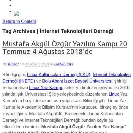
Return to Content
Tag Archives | İnternet Teknolojileri Derneği
Mustafa Akgül Özgür Yazılım Kampı 20
Temmuz-4 Ağustos 2018’de
By
filozof
on
22 Nisan 2018
in
GNU/Linux
Bilindiği gibi,
Linux Kullanıcıları Derneği (LKD)
,
İnternet Teknolojileri
Derneği (INETD)
ve
Bolu Abant İzzet Baysal Üniversitesi
işbirliği
ile hazırlanan
Linux Yaz Kampı
, sekiz yıldır düzenleniyor. İlki 2010
yılında Işık Üniversitesi Şile yerleşkesinde düzenlenen
Linux
Yaz
Kampı’nın bu yıl dokuzuncusu yapılacak. Bilindiği gibi; Linux Yaz
Kampı ile Akademik Bilişim Kursları’nın kurucusu, birkaç ay önce
kaybettiğimiz Mustafa Akgül’dü. Bu nedenle, Linux Kullanıcıları
Derneği ve İnternet Teknolojileri Derneği; bundan böyle bu
etkinliklerin isminin “
Mustafa Akgül Özgür Yazılım Yaz Kampı
”