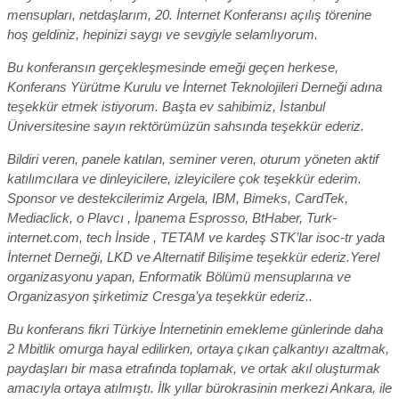
mensupları, netdaşlarım, 20. İnternet Konferansı açılış törenine
hoş geldiniz, hepinizi saygı ve sevgiyle selamlıyorum.
Bu konferansın gerçekleşmesinde emeği geçen herkese,
Konferans Yürütme Kurulu ve İnternet Teknolojileri Derneği adına
teşekkür etmek istiyorum. Başta ev sahibimiz, İstanbul
Üniversitesine sayın rektörümüzün sahsında teşekkür ederiz.
Bildiri veren, panele katılan, seminer veren, oturum yöneten aktif
katılımcılara ve dinleyicilere, izleyicilere çok teşekkür ederim.
Sponsor ve destekcilerimiz Argela, IBM, Bimeks, CardTek,
Mediaclick, o Plavcı , İpanema Esprosso, BtHaber, Turk-
internet.com, tech İnside , TETAM ve kardeş STK’lar isoc-tr yada
İnternet Derneği, LKD ve Alternatif Bilişime teşekkür ederiz.Yerel
organizasyonu yapan, Enformatik Bölümü mensuplarına ve
Organizasyon şirketimiz Cresga’ya teşekkür ederiz..
Bu konferans fikri Türkiye İnternetinin emekleme günlerinde daha
2 Mbitlik omurga hayal edilirken, ortaya çıkan çalkantıyı azaltmak,
paydaşları bir masa etrafında toplamak, ve ortak akıl oluşturmak
amacıyla ortaya atılmıştı. İlk yıllar bürokrasinin merkezi Ankara, ile