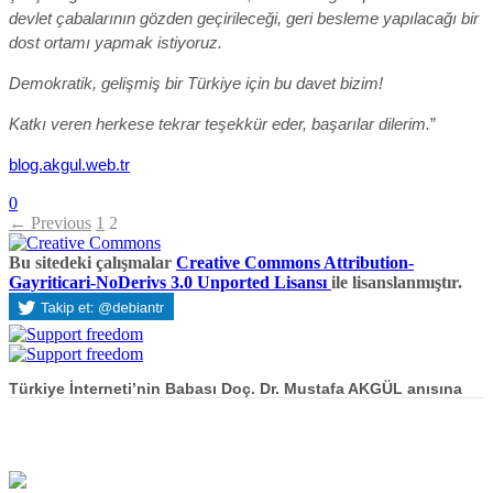
devlet çabalarının gözden geçirileceği, geri besleme yapılacağı bir
dost ortamı yapmak istiyoruz.
Demokratik, gelişmiş bir Türkiye için bu davet bizim!
Katkı veren herkese tekrar teşekkür eder, başarılar dilerim.
”
blog.akgul.web.tr
0
← Previous
1
2
Bu sitedeki çalışmalar
Creative Commons Attribution-
Gayriticari-NoDerivs 3.0 Unported Lisansı
ile lisanslanmıştır.
Türkiye İnterneti’nin Babası Doç. Dr. Mustafa AKGÜL anısına