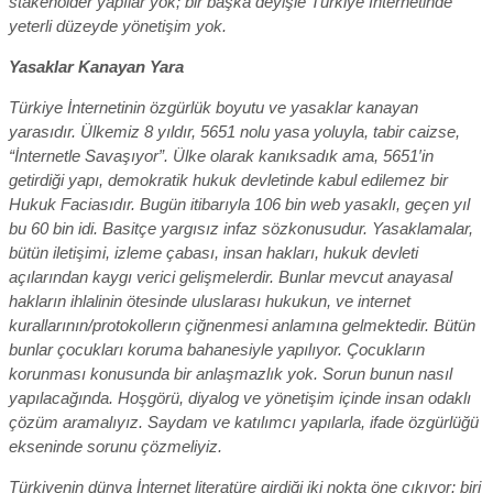
stakeholder yapılar yok; bir başka deyişle Türkiye İnternetinde
yeterli düzeyde yönetişim yok.
Yasaklar Kanayan Yara
Türkiye İnternetinin özgürlük boyutu ve yasaklar kanayan
yarasıdır. Ülkemiz 8 yıldır, 5651 nolu yasa yoluyla, tabir caizse,
“İnternetle Savaşıyor”. Ülke olarak kanıksadık ama, 5651′in
getirdiği yapı, demokratik hukuk devletinde kabul edilemez bir
Hukuk Faciasıdır. Bugün itibarıyla 106 bin web yasaklı, geçen yıl
bu 60 bin idi. Basitçe yargısız infaz sözkonusudur. Yasaklamalar,
bütün iletişimi, izleme çabası, insan hakları, hukuk devleti
açılarından kaygı verici gelişmelerdir. Bunlar mevcut anayasal
hakların ihlalinin ötesinde uluslarası hukukun, ve internet
kurallarının/protokollerın çiğnenmesi anlamına gelmektedir. Bütün
bunlar çocukları koruma bahanesiyle yapılıyor. Çocukların
korunması konusunda bir anlaşmazlık yok. Sorun bunun nasıl
yapılacağında. Hoşgörü, diyalog ve yönetişim içinde insan odaklı
çözüm aramalıyız. Saydam ve katılımcı yapılarla, ifade özgürlüğü
ekseninde sorunu çözmeliyiz.
Türkiyenin dünya İnternet literatüre girdiği iki nokta öne çıkıyor: biri