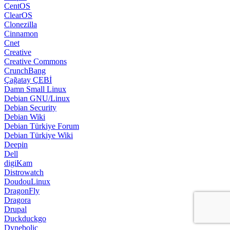
CentOS
ClearOS
Clonezilla
Cinnamon
Cnet
Creative
Creative Commons
CrunchBang
Çağatay ÇEBİ
Damn Small Linux
Debian GNU/Linux
Debian Security
Debian Wiki
Debian Türkiye Forum
Debian Türkiye Wiki
Deepin
Dell
digiKam
Distrowatch
DoudouLinux
DragonFly
Dragora
Drupal
Duckduckgo
Dynebolic