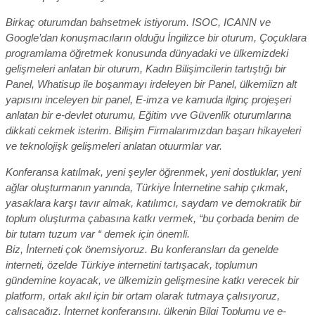
Birkaç oturumdan bahsetmek istiyorum. ISOC, ICANN ve
Google’dan konuşmacıların olduğu İngilizce bir oturum, Çoçuklara
programlama öğretmek konusunda dünyadaki ve ülkemizdeki
gelişmeleri anlatan bir oturum, Kadın Bilişimcilerin tartıştığı bir
Panel, Whatisup ile boşanmayı irdeleyen bir Panel, ülkemiizn alt
yapısını inceleyen bir panel, E-imza ve kamuda ilginç projeşeri
anlatan bir e-devlet oturumu, Eğitim vve Güvenlik oturumlarına
dikkati cekmek isterim. Bilişim Firmalarımızdan başarı hikayeleri
ve teknolojişk gelişmeleri anlatan otuurmlar var.
Konferansa katılmak, yeni şeyler öğrenmek, yeni dostluklar, yeni
ağlar oluşturmanın yanında, Türkiye İnternetine sahip çıkmak,
yasaklara karşı tavır almak, katılımcı, saydam ve demokratik bir
toplum oluşturma çabasına katkı vermek, “bu çorbada benim de
bir tutam tuzum var “ demek için önemli.
Biz, İnterneti çok önemsiyoruz. Bu konferansları da genelde
interneti, özelde Türkiye internetini tartışacak, toplumun
gündemine koyacak, ve ülkemizin gelişmesine katkı verecek bir
platform, ortak akıl için bir ortam olarak tutmaya çalısıyoruz,
çalışacağız. İnternet konferansını, ülkenin Bilgi Toplumu ve e-