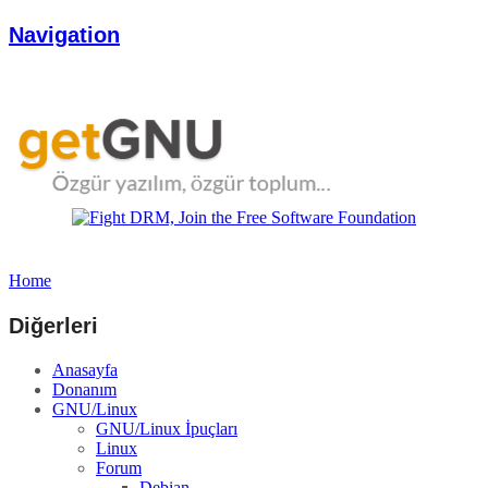
Navigation
Home
Diğerleri
Anasayfa
Donanım
GNU/Linux
GNU/Linux İpuçları
Linux
Forum
Debian