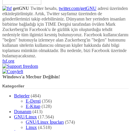
getGNU
Twitter hesabı,
twitter.com/getGNU
adresi üzerinden
etkinleştirilmiştir. Artık, Twitter sayfamız üzerinden de
gönderilerimizi takip edebilirsiniz. Dünyanın her yerinden insanları
birbirine bağladığı için TIME Dergisi tarafından övülen Mark
Zuckerberg'in Facebook'u ile gizlilik için oluşturduğu tehdit
nedeniyle tüm ilgimizi kesmiş bulunuyoruz. Facebook kullanıcılarını
"beğen" butonuyla izlemeye alan Zuckerberg'in "beğen" butonunu
kullanan sitelerin kullanıcısı olmayan kişiler hakkında dahi bilgi
toplaması mümkün olmaktadır. Bu nedenle, bizi Facebook üzerinde
bulamayacaksınız.
fsf.org
Windows'a Mecbur Değilsin!
Kategoriler
Belgeler
(484)
E-Dergi
(356)
E-Kitap
(128)
Donanım
(413)
GNU/Linux
(17.564)
GNU/Linux İpuçları
(574)
Linux
(4.518)