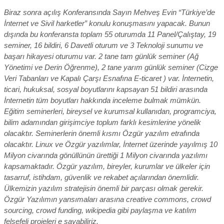
Biraz sonra açılış Konferansında Sayın Mehveş Evin “Türkiye’de
İnternet ve Sivil harketler” konulu konuşmasını yapacak. Bunun
dışında bu konferansta toplam 55 oturumda 11 Panel/Çalıştay, 19
seminer, 16 bildiri, 6 Davetli oturum ve 3 Teknoloji sunumu ve
başarı hikayesi oturumu var. 2 tane tam günlük seminer (Ağ
Yönetimi ve Derin Öğrenme), 2 tane yarım günlük seminer (Cizge
Veri Tabanları ve Kapalı Çarşı Esnafına E-ticaret ) var. İnternetin,
ticari, hukuksal, sosyal boyutlarını kapsayan 51 bildiri arasında
İnternetin tüm boyutları hakkında inceleme bulmak mümkün.
Eğitim seminerleri, bireysel ve kurumsal kullanıdan, programciya,
bilim adamından girişimciye toplum farklı kesimlerine yönelik
olacaktır. Seminerlerin önemli kısmı Özgür yazılım etrafında
olacaktır. Linux ve Özgür yazılımlar, İnternet üzerinde yayılmış 10
Milyon civarında gönüllünün ürettiği 1 Milyon civarında yazılımı
kapsamaktadır. Özgür yazılım, bireyler, kurumlar ve ülkeler için
tasarruf, istihdam, güvenlik ve rekabet açılarından önemlidir.
Ülkemizin yazılım stratejisin önemli bir parçası olmak gerekir.
Özgür Yazılımın yansımaları arasına creative commons, crowd
sourcing, crowd funding, wikipedia gibi paylaşma ve katılım
felsefeli projeleri e sayabiliriz.