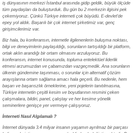
iş dünyasının merkezi İstanbul arasında gidip geldik, büyük ölçüde
tüm paydaşları da buluşturduk. Bu gün bu 2 merkezin ilgisini pek
çekemiyoruz. Çünkü Türkiye interneti çok büyüdü. E-devlet’de
epey yol aldık. Başarılı bir çok internet şirketimiz var, genç
girişimcilerimiz var.
Biz hala, bu konferansın, internetle ilgilenenlerin buluşma noktası,
bilgi ve deneyimlerin paylaşıldığı, sorunların tartışıldığı bir platform,
ortak aklın arandığı bir ortam olmasını arzuluyoruz. Bu
konferansın, internet konusunda, topluma entelektüel liderlik
etmesi arzumuzdan ve çabamızdan vazgeçmedik. Ana sorunların
ülkenin gündemine taşınması, o sorunlar için alternatif çözüm
arayışlarına ortam sağlama amacı hala geçerli. Bu nedenle, hem
başarı ve başarıszlık örneklerine, yeni pojelerin tanıtılmasına,
Türkiye internetin çeşitli kesim ve boyutlarının resmini çeken
çalışmalara, bildiri, panel, çalıştay ve her kesime yönelik
seminerlere genişçe yer vermeye çalışıyoruz.
İnterneti Nasıl Algılamalı ?
İnternet dünyada 3.4 milyar insanın yaşamın ayrılmaz bir parçası