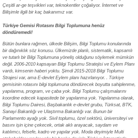
Çeşitli ar-ge teşvikleri var, teknokentler çoğalıyor. İnternet ve
Bilişimle ilgili bir kaç bakanımız var.
Türkiye Gemisi Rotasını Bilgi Toplumuna henüz
döndüremedi!
Bütün bunlara rağmen, ülkede Bilişim, Bilgi Toplumu konularında
bir dağınıklık söz konusu. Ülkemizde planlı, sistematik, kapsamlı
ve tutarlı bir Bilgi Toplumuna yöneliş olduğunu söylemek mümkün
değil. 2006-2010 kapsayan Bilgi Toplumu Stratejisi ve Eylem Planı
vardı, kimsenin haberi yoktu. Şimdi 2015-2018 Bilgi Toplumu
Strajesi var, ama E-devlet Eylem planı hazırlanıyor. . Türkiye
gemisinin rotasını bilgi toplumuna döndürecek boyutta sahiplenme,
yapılanma, program, ve çaba yok. Bilgi Toplumu çalışmalarını
koordine edecek kapasitede bir yapılanma yok. Yapılanma olarak,
Bilgi Toplumu Dairesi, Başbakanlık e-devlet grubu, Türksat, BTK,
Sanayi Bakanlığı ve Ulaştırma Bakanlığı var. Bunun bir
Parlamento ayağı yok. Sivil toplumu, özel sektörü, üniversiteyi ve
basını işin içine çekecek, ortak aklı arayacak, saydam ve
katılımcı, felsefe, kadro ve yapılar yok. Moda deyimiyle Multi