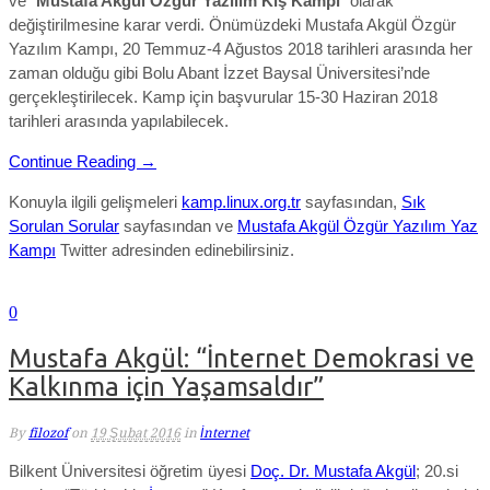
ve “
Mustafa Akgül Özgür Yazılım Kış Kampı
” olarak
değiştirilmesine karar verdi. Önümüzdeki Mustafa Akgül Özgür
Yazılım Kampı, 20 Temmuz-4 Ağustos 2018 tarihleri arasında her
zaman olduğu gibi Bolu Abant İzzet Baysal Üniversitesi’nde
gerçekleştirilecek. Kamp için başvurular 15-30 Haziran 2018
tarihleri arasında yapılabilecek.
Continue Reading →
Konuyla ilgili gelişmeleri
kamp.linux.org.tr
sayfasından,
Sık
Sorulan Sorular
sayfasından ve
Mustafa Akgül Özgür Yazılım Yaz
Kampı
Twitter adresinden edinebilirsiniz.
0
Mustafa Akgül: “İnternet Demokrasi ve
Kalkınma için Yaşamsaldır”
By
filozof
on
19 Şubat 2016
in
İnternet
Bilkent Üniversitesi öğretim üyesi
Doç. Dr. Mustafa Akgül
; 20.si