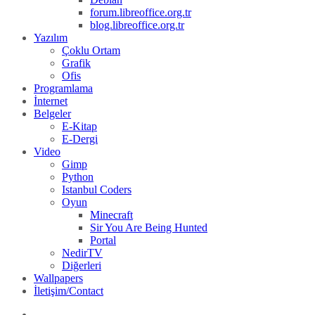
forum.libreoffice.org.tr
blog.libreoffice.org.tr
Yazılım
Çoklu Ortam
Grafik
Ofis
Programlama
İnternet
Belgeler
E-Kitap
E-Dergi
Video
Gimp
Python
Istanbul Coders
Oyun
Minecraft
Sir You Are Being Hunted
Portal
NedirTV
Diğerleri
Wallpapers
İletişim/Contact