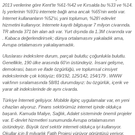
2013 verilerine göre Kent’te %61-%42 ve Kırsalda bu %33 ve %14.
İş yerlerinin %93’ü internete bağlı ama ancak %65’nin webi var.
İnternet kullananların %52’si, yani toplumun, %28’i edevlet
hizmetini kullanıyor. Internete kayıtlı bilgisayar 7 milyon civarında.
TR altında 371 bin alan adı var. Yurt dışında da 1.3M civarında var
. Kabaca değerlendirirsek; dünya ortalamasını yakaladık ama,
Avrupa ortalamasını yakalayamadık.
Uluslarası indekslere durum, parçalı bulutlu; çoğunlukla bulutlu.
Genellikle, 190 ülke arasında 60’ın üstündeyiz. İnsani gelişme,
demokrasi, basın ve ifade özgürlüğü, ve toplumsal cinsiyet
indekslerinde çok kötüyüz; 69/192, 125/142, 154/179 . WWW
vakfının sıralamasında 58/81 durumdayız: bu özgürlük, içerik ve
yarar alt indekslerinde de aynı civarda.
Türkiye İnterneti gelişiyor. Mobilde ilginç uygulamalar var, en yeni
cihazları alıyoruz. Finans sektörümüz internet işinde oldukça
başarılı. Kamuda Maliye, Sağlık, Adalet sisteminde önemli projeler
var. E-devlet hizmetleri sunumunda Avrupa ortalamasının
üstündeyiz. Büyük özel sektör interneti oldukça iyi kullanıyor.
Okullar için 8 milyarlık Fatih Projesi yürüyor görüntüsü veriyor.