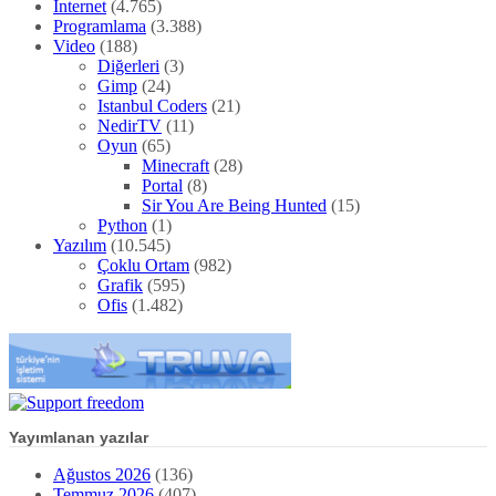
İnternet
(4.765)
Programlama
(3.388)
Video
(188)
Diğerleri
(3)
Gimp
(24)
Istanbul Coders
(21)
NedirTV
(11)
Oyun
(65)
Minecraft
(28)
Portal
(8)
Sir You Are Being Hunted
(15)
Python
(1)
Yazılım
(10.545)
Çoklu Ortam
(982)
Grafik
(595)
Ofis
(1.482)
Yayımlanan yazılar
Ağustos 2026
(136)
Temmuz 2026
(407)