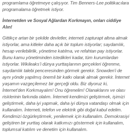
programlama öğretmeye çalışıyor. Tim Benners-Lee politikacılara
programalama öğretmek istiyor.
İnternetden ve Sosyal Ağlardan Korkmayın, onları ciddiye
Alın!
Gittikçe artan bir şekilde devletler, interneti zapturapt altına almak
istiyorlar, ama kitleler daha açık bir toplum istiyorlar; saydamlık,
hesap verilebilirlik, yönetime katılma, ve refahtan pay istiyorlar.
Bunu kamu yönetiminden istedikleri kadar, tüm kurumlardan
istiyorlar. Wikileaks’i dünya yurttaşlarının gerçekleri öğrenme,
saydamlık talebi penceresinden görmek gerekir. Snowden’i de
aynı yönde yapılmış önemli bir katkı olarak almak gerekir. İnternet
yaşamın vazgeçilemez bir gerçeği oldu. Biz diyoruz ki,
İnternet’den Korkmayalım! Onu öğrenelim! Olanaklarını ve olası
risklerinin farkında olalım. İnterneti kendimizi geliştirmek, işimizi
geliştirmek, daha iyi yapmak, daha iyi dünya vatandaşı olmak için
kullanalım. İnterneti, telefon ve elektrik gibi doğal kabul edelim.
Kendimizi özgürleştirmek, yenilemek için kullanalım. Demokrasiyi
geliştiren bir yurttaş olarak katkımızı göstermek için kullanalım,
toplumsal katılım ve denetim için kullanalım.