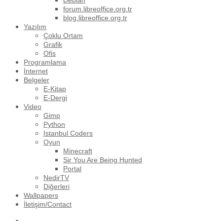
Debian
forum.libreoffice.org.tr
blog.libreoffice.org.tr
Yazılım
Çoklu Ortam
Grafik
Ofis
Programlama
İnternet
Belgeler
E-Kitap
E-Dergi
Video
Gimp
Python
Istanbul Coders
Oyun
Minecraft
Sir You Are Being Hunted
Portal
NedirTV
Diğerleri
Wallpapers
İletişim/Contact