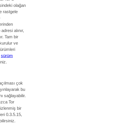
sindeki olağan
ve rastgele
e
erinden
adresi alınır,
r. Tam bir
 kurulur ve
sürümleri
n
sürüm
niz.
 açılması çok
ayınlayarak bu
ı sağlayabilir.
ızca Tor
izlenmiş bir
eri 0.3.5.15,
lirsiniz.