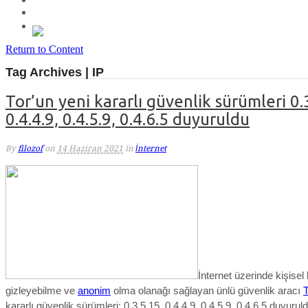
Return to Content
Tag Archives | IP
Tor’un yeni kararlı güvenlik sürümleri 0.
0.4.4.9, 0.4.5.9, 0.4.6.5 duyuruldu
By
filozof
on
14 Haziran 2021
in
İnternet
İnternet üzerinde kişisel b
gizleyebilme ve
anonim
olma olanağı sağlayan ünlü güvenlik aracı
T
kararlı güvenlik sürümleri: 0.3.5.15, 0.4.4.9, 0.4.5.9, 0.4.6.5 duyuruld