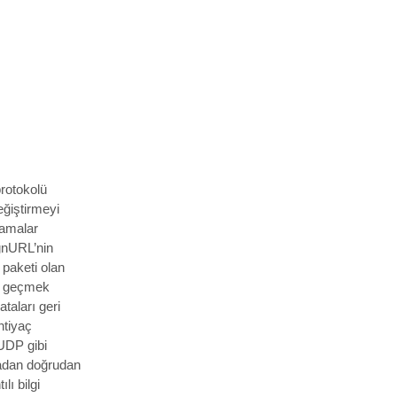
protokolü
eğiştirmeyi
lamalar
gnURL’nin
paketi olan
ğa geçmek
ataları geri
htiyaç
UDP gibi
madan doğrudan
lı bilgi