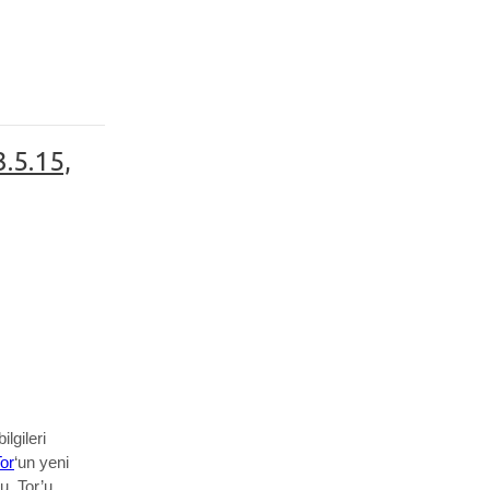
3.5.15,
ilgileri
or
‘un
yeni
u. Tor’u