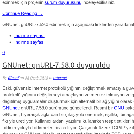
edinmek için projenin
sürüm duyurusunu
inceleyebilirsiniz.
Continue Reading →
GNUnet: gnURL-7.59.0 edinmek için aşağıdaki linklerden yararlanabi
İndirme sayfası
İndirme sayfası
0
GNUnet: gnURL-7.58.0 duyuruldu
By
filozof
on
28 Ocak 2018
in
İnternet
Eski, güvensiz Internet protokolü yığınını değiştirmek amacıyla güv
protokolü yığınını değiştirmeyi amaçlayan ve merkezi olmayan ve giz
dağıtılmış uygulamalar oluşturmak için alternatif bir ağ yığını olarak
GNUnet
: gnURL 7.58.0 sürümüne güncellendi. Resmi bir
GNU
pake
GNUnet; hiyerarşik ağlardan bir çıkış yolu önermek, eşitlikçi bir a
fikriyle üretiliyor. Kullanıcılardan, yazılımı kullanırken tespit ettikleri h
bildirim yoluyla bildirmeleri rica ediliyor. Çalışmak üzere TCP/IP’ye i