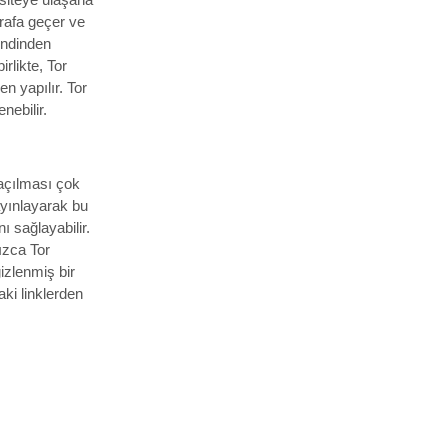
arafa geçer ve
endinden
rlikte, Tor
n yapılır. Tor
nebilir.
 açılması çok
ayınlayarak bu
ı sağlayabilir.
ızca Tor
izlenmiş bir
ki linklerden