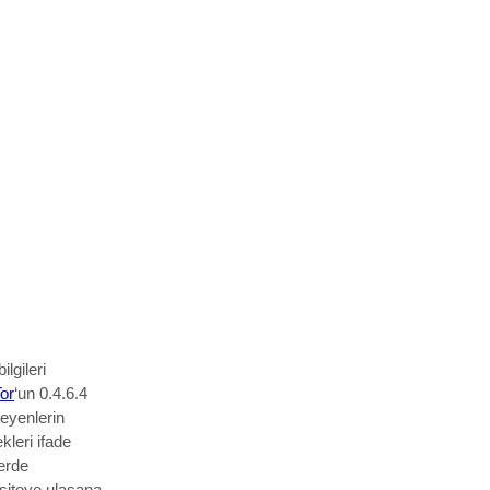
ilgileri
or
‘un
0.4.6.4
eyenlerin
kleri ifade
perde
 siteye ulaşana