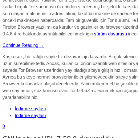
kadar birçok Tor sunucusu üzerinden şifrelenmiş bir şekilde karşı t
son ulaşan makinenin ip adresi alınır, fakat bu makine de sadece k
önceki makineden haberdardır. Tam bir güvenlik için Tor sürümü ile bi
Firefox Browser yazılımı da kurulur ve gezintiler bu browser üzerinde
0.4.6.4-rc hakkında ayrıntılı bilgi edinmek için
sürüm duyurusu
incele
Continue Reading →
Kuşkusuz, bu trafiğin şöyle bir dezavantajı da vardır. Birçok sitenin
uzun sürebilmektedir. Ancak, kullanıcı .onion uzantılı web sitesini y
sayede Tor Browser üzerinden yayınladığı siteye girişin hızlı olmasın
Ayrıca bu siteye normal browserlar ile erişilemeyecektir, siteye yaln
Browser kullananlar ulaşabileceklerdir. Yani mükemmel bir şekilde g
web sayfasıdır, söz konusu olan. Tor 0.4.6.4-rc
edinmek için aşağıda
yararlanabilirsiniz.
İndirme sayfası
İndirme sayfası
0