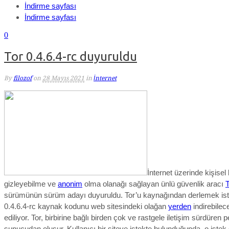
İndirme sayfası
İndirme sayfası
0
Tor 0.4.6.4-rc duyuruldu
By
filozof
on
28 Mayıs 2021
in
İnternet
İnternet üzerinde kişisel b
gizleyebilme ve
anonim
olma olanağı sağlayan ünlü güvenlik aracı
T
sürümünün sürüm adayı duyuruldu. Tor’u kaynağından derlemek ist
0.4.6.4-rc kaynak kodunu web sitesindeki olağan
yerden
indirebilece
ediliyor.
Tor, birbirine bağlı birden çok ve rastgele iletişim sürdüren 
sunucudan oluşur. Kullanıcı bir siteye istekte bulunduğunda, o istek