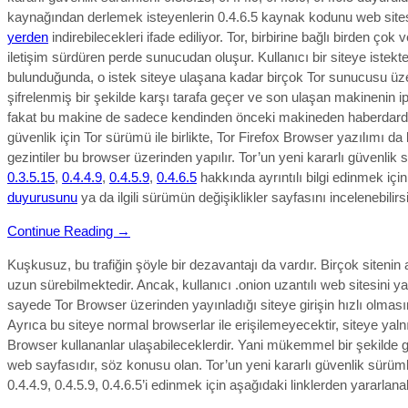
kaynağından derlemek isteyenlerin 0.4.6.5 kaynak kodunu web site
yerden
indirebilecekleri ifade ediliyor.
Tor, birbirine bağlı birden çok 
iletişim sürdüren perde sunucudan oluşur. Kullanıcı bir siteye istekt
bulunduğunda, o istek siteye ulaşana kadar birçok Tor sunucusu üz
şifrelenmiş bir şekilde karşı tarafa geçer ve son ulaşan makinenin ip 
fakat bu makine de sadece kendinden önceki makineden haberdardı
güvenlik için Tor sürümü ile birlikte, Tor Firefox Browser yazılımı da
gezintiler bu browser üzerinden yapılır. Tor’un yeni kararlı güvenlik 
0.3.5.15
,
0.4.4.9
,
0.4.5.9
,
0.4.6.5
hakkında ayrıntılı bilgi edinmek içi
duyurusunu
ya da ilgili sürümün değişiklikler sayfasını incelenebilirsi
Continue Reading →
Kuşkusuz, bu trafiğin şöyle bir dezavantajı da vardır. Birçok sitenin
uzun sürebilmektedir. Ancak, kullanıcı .onion uzantılı web sitesini y
sayede Tor Browser üzerinden yayınladığı siteye girişin hızlı olmasın
Ayrıca bu siteye normal browserlar ile erişilemeyecektir, siteye yaln
Browser kullananlar ulaşabileceklerdir. Yani mükemmel bir şekilde g
web sayfasıdır, söz konusu olan. Tor’un yeni kararlı güvenlik sürüml
0.4.4.9, 0.4.5.9, 0.4.6.5’i
edinmek için aşağıdaki linklerden yararlanabi