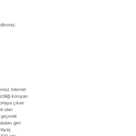
lirsiniz.
ensiz Internet
liliği koruyan
 ortaya çıkan
ti olan
ğa geçmek
ataları geri
htiyaç