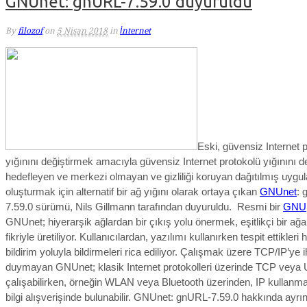
GNUnet: gnURL-7.59.0 duyuruldu
By
filozof
on
5 Nisan 2018
in
İnternet
Eski, güvensiz Internet 
yığınını değiştirmek amacıyla güvensiz Internet protokolü yığınını d
hedefleyen ve merkezi olmayan ve gizliliği koruyan dağıtılmış uygu
oluşturmak için alternatif bir ağ yığını olarak ortaya çıkan
GNUnet
: 
7.59.0 sürümü, Nils Gillmann tarafından duyuruldu. Resmi bir
GNU
GNUnet; hiyerarşik ağlardan bir çıkış yolu önermek, eşitlikçi bir a
fikriyle üretiliyor. Kullanıcılardan, yazılımı kullanırken tespit ettikleri h
bildirim yoluyla bildirmeleri rica ediliyor. Çalışmak üzere TCP/IP’ye i
duymayan GNUnet; klasik Internet protokolleri üzerinde TCP veya 
çalışabilirken, örneğin WLAN veya Bluetooth üzerinden, IP kullan
bilgi alışverişinde bulunabilir. GNUnet: gnURL-7.59.0 hakkında ayrıntı